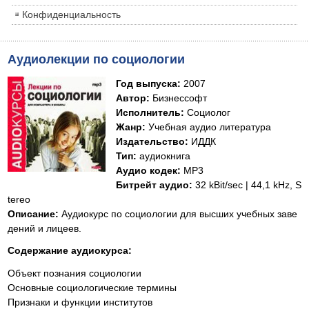
Конфиденциальность
Аудиолекции по социологии
Год выпуска
:
2007
Автор
:
Бизнессофт
Исполнитель
:
Социолог
Жанр
:
Учебная аудио литература
Издательство
:
ИДДК
Тип
:
аудиокнига
Аудио кодек
:
MP3
Битрейт аудио
:
32 kBit/sec | 44,1 kHz, S
tereo
Описание
:
Аудиокурс по социологии для высших учебных заве
дений и лицеев.
Содержание аудиокурса:
Объект познания социологии
Основные социологические термины
Признаки и функции институтов