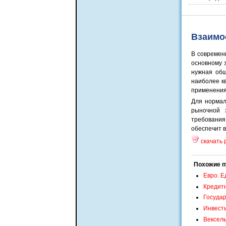
Взаимо
В современ
основному 
нужная общ
наиболее к
применения
Для нормал
рыночной 
требовани
обеспечит 
скачать 
Похожие п
Евро. Е
Кредитн
Госуда
Инвести
Вексель