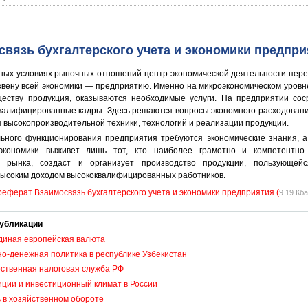
связь бухгалтерского учета и экономики предпр
ных условиях рыночных отношений центр экономической деятельности пер
звену всей экономики — предприятию. Именно на микроэкономическом уровн
еству продукция, оказываются необходимые услуги. На предприятии сос
валифицированные кадры. Здесь решаются вопросы экономного расходовани
 высокопроизводительной техники, технологий и реализации продукции.
ьного функционирования предприятия требуются экономические знания, а
экономики выживет лишь тот, кто наиболее грамотно и компетентно
я рынка, создаст и организует производство продукции, пользующейс
высоким доходом высококвалифицированных работников.
реферат Взаимосвязь бухгалтерского учета и экономики предприятия (
9.19 Кб
убликации
диная европейская валюта
о-денежная политика в республике Узбекистан
рственная налоговая служба РФ
ции и инвестиционный климат в России
 в хозяйственном обороте