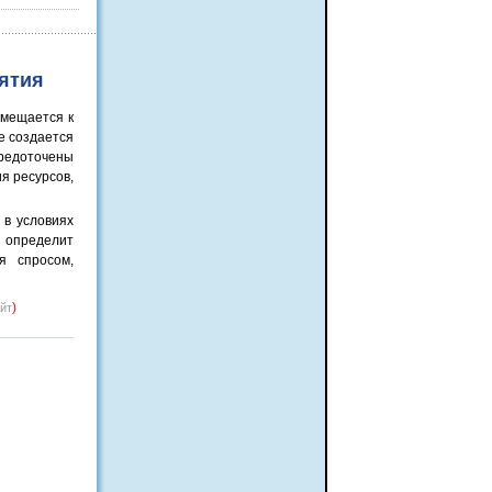
иятия
емещается к
е создается
редоточены
я ресурсов,
 в условиях
 определит
я спросом,
)
айт