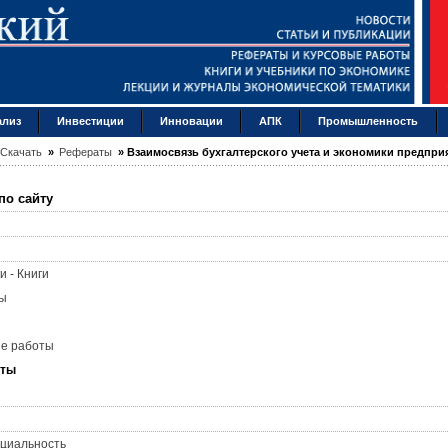
ализ
Инвестиции
Инновации
АПК
Промышленность
Скачать
»
Рефераты
»
Взаимосвязь бухгалтерского учета и экономики предпри
по сайту
и - Книги
ы
ые работы
аты
циальность