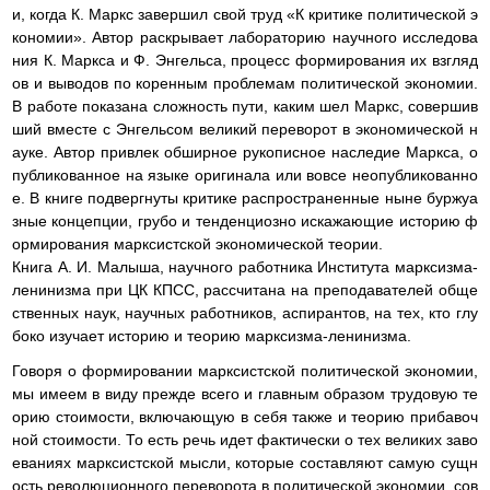
и, когда К. Маркс завершил свой труд «К критике политической э
кономии». Автор раскрывает лабораторию научного исследова
ния К. Маркса и Ф. Энгельса, процесс формирования их взгляд
ов и выводов по коренным проблемам политической экономии.
В работе показана сложность пути, каким шел Маркс, совершив
ший вместе с Энгельсом великий переворот в экономической н
ауке. Автор привлек обширное рукописное наследие Маркса, о
публикованное на языке оригинала или вовсе неопубликованно
е. В книге подвергнуты критике распространенные ныне буржуа
зные концепции, грубо и тенденциозно искажающие историю ф
ормирования марксистской экономической теории.
Книга А. И. Малыша, научного работника Института марксизма-
ленинизма при ЦК КПСС, рассчитана на преподавателей обще
ственных наук, научных работников, аспирантов, на тех, кто глу
боко изучает историю и теорию марксизма-ленинизма.
Говоря о формировании марксистской политической экономии,
мы имеем в виду прежде всего и главным образом трудовую те
орию стоимости, включающую в себя также и теорию прибавоч
ной стоимости. То есть речь идет фактически о тех великих заво
еваниях марксистской мысли, которые составляют самую сущн
ость революционного переворота в политической экономии, сов