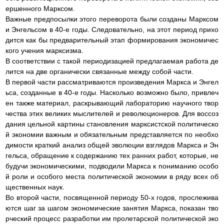
ершенного Марксом.
Важные предпосылки этого переворота были созданы Марксом
и Энгельсом в 40-е годы. Следовательно, на этот период прихо
дится как бы предварительный этап формирования экономичес
кого учения марксизма.
В соответствии с такой периодизацией предлагаемая работа де
лится на две органически связанные между собой части.
В первой части рассматриваются произведения Маркса и Энгел
ьса, созданные в 40-е годы. Насколько возможно было, привлеч
ен также материал, раскрывающий лабораторию научного твор
чества этих великих мыслителей и революционеров. Для воссоз
дания цельной картины становления марксистской политическо
й экономии важным и обязательным представляется по необхо
димости краткий анализ общей эволюции взглядов Маркса и Эн
гельса, обращение к содержанию тех ранних работ, которые, не
будучи экономическими, подводили Маркса к пониманию особо
й роли и особого места политической экономии в ряду всех об
щественных наук.
Во второй части, посвященной периоду 50-х годов, прослежива
ются шаг за шагом экономические занятия Маркса, показан тво
рческий процесс разработки им пролетарской политической эко