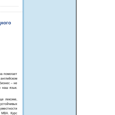
дного
ка помогает
 английском
бизнес – не
и наш язык.
е лексике,
 устойчивых
 уместности
 МВА. Курс