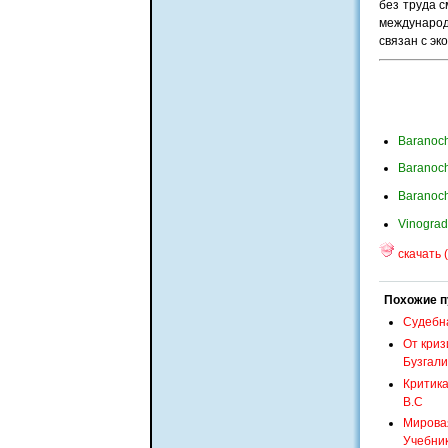
без труда 
международ
связан с эк
Baranoch
Baranoch
Baranoch
Vinograd
скачать (
Похожие п
Судебна
От криз
Бузгали
Критика
В.С
Мировая
Учебни