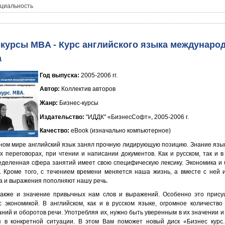
циальность
-курсы MBA - Курс английского языка междунаро
а
Год выпуска
:
2005-2006 гг.
Автор
:
Коллектив авторов
Жанр
:
Бизнес-курсы
Издательство
:
"ИДДК" «БизнесСофт», 2005-2006 г.
Качество
:
eBook (изначально компьютерное)
ном мире английский язык занял прочную лидирующую позицию. Знание язы
х переговорах, при чтении и написании документов. Как и русском, так и в
еделенная сфера занятий имеет свою специфическую лексику. Экономика и 
. Кроме того, с течением времени меняется наша жизнь, а вместе с ней 
а и выражения пополняют нашу речь.
акже и значение привычных нам слов и выражений. Особенно это присущ
с экономикой. В английском, как и в русском языке, огромное количество
ний и оборотов речи. Употребляя их, нужно быть уверенным в их значении и
 в конкретной ситуации. В этом Вам поможет новый диск «Бизнес курс.