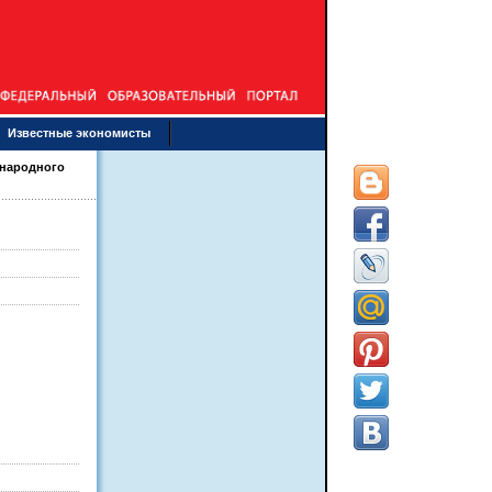
Известные экономисты
ународного