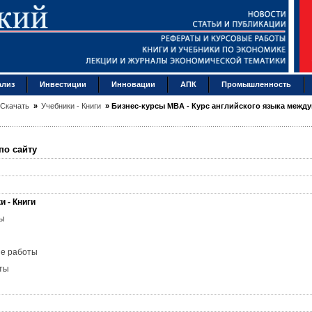
ализ
Инвестиции
Инновации
АПК
Промышленность
Скачать
»
Учебники - Книги
»
Бизнес-курсы MBA - Курс английского языка межд
по сайту
и - Книги
ы
ые работы
ты