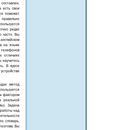
 составлен,
а есть свои
иск поможет
 правильно
спользуется
точно редко
о часто. Вы
 английском
а на языке
х телефонов
их отличиях
ы научитесь
ь. В курсе
 устройстве
одах метод
спользуется
ым фактором
а реальной
ы). Задача
 работы над
еятельности
н словарь,
 поэтому Вы