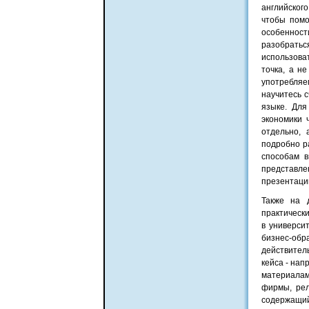
английског
чтобы помо
особенност
разобрать
использова
точка, а н
употребляе
научитесь с
языке. Для
экономики 
отдельно, 
подробно р
способам в
представле
презентаци
Также на 
практическ
в универси
бизнес-обр
действител
кейса - нап
материалам
фирмы, рел
содержащий