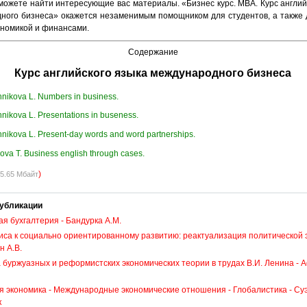
сможете найти интересующие вас материалы.
«Бизнес курс. МВА. Курс англий
ного бизнеса» окажется незаменимым помощником для студентов, а также д
ономикой и финансами.
Содержание
Курс английского языка международного бизнеса
nikova L. Numbers in business.
nikova L. Presentations in buseness.
nikova L. Present-day words and word partnerships.
ova T. Business english through cases.
)
5.65 Мбайт
убликации
я бухгалтерия - Бандурка А.М.
иса к социально ориентированному развитию: реактуализация политической 
н А.В.
 буржуазных и реформистских экономических теории в трудах В.И. Ленина - 
 экономика - Международные экономические отношения - Глобалистика - Суэт
к