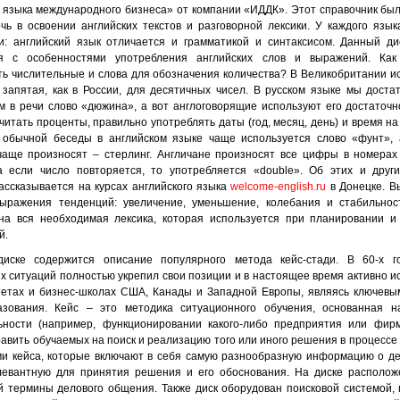
о языка международного бизнеса» от компании «ИДДК». Этот справочник был
чь в освоении английских текстов и разговорной лексики. У каждого язык
и: английский язык отличается и грамматикой и синтаксисом. Данный д
ся с особенностями употребления английских слов и выражений. Как
ть числительные и слова для обозначения количества? В Великобритании и
е запятая, как в России, для десятичных чисел. В русском языке мы доста
м в речи слово «дюжина», а вот англоговорящие используют его достаточн
читать проценты, правильно употреблять даты (год, месяц, день) и время на
 обычной беседы в английском языке чаще используется слово «фунт», 
чаще произносят – стерлинг. Англичане произносят все цифры в номера
а если число повторяется, то употребляется «double». Об этих и друг
ассказывается на курсах английского языка
welcome-english.ru
в Донецке. В
ыражения тенденций: увеличение, уменьшение, колебания и стабильност
на вся необходимая лексика, которая используется при планировании и
й.
диске содержится описание популярного метода кейс-стади. В 60-х г
их ситуаций полностью укрепил свои позиции и в настоящее время активно и
тетах и бизнес-школах США, Канады и Западной Европы, являясь ключев
азования. Кейс – это методика ситуационного обучения, основанная н
ьности (например, функционировании какого-либо предприятия или фирм
равить обучаемых на поиск и реализацию того или иного решения в процессе
и кейса, которые включают в себя самую разнообразную информацию о д
евантную для принятия решения и его обоснования. На диске расположе
 термины делового общения. Также диск оборудован поисковой системой,