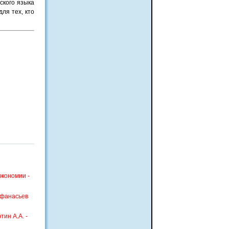
ского языка
ля тех, кто
экономии -
Афанасьев
ин А.А. -