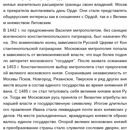
князья значительно расширили границы своих владений. Москв
а прекратила выплачивать дань Орде. Они стали представлять
общерусские интересы как в сношениях с Ордой, так и с Велики
м княжеством Литовским.
В 1442 г. по предложению Василия митрополитом, без санкции
вселенского константинопольского патриарха, был назначен Ио
на. Это знаменовало конец зависимости Русской Церкви от Кон
стантинопольской патриархии. Московская митрополия попала
в зависимость от великокняжеской власти, что еще более подня
ло авторитет московского “государя”. После захвата османами
в 1453 г. Константинополя выбор митрополита стал прерогатив
ой великого московского князя. Сохранившие независимость от
Москвы Псков, Новгород, Рязанское, Тверское и ряд других кня
жеств вошли в состав единого государства во время княжения И
вана. С 1485 г. он стал титуловать себя великим князем всея Ру
си. Тогда же Московская русь приняла от Византии атрибуты мо
наршей власти и государственную символику. Итогом длительн
ого правления Ивана стала ликвидация почти всех княжеских у
делов. На месте разъединенных, враждующих княжеств образо
валось единое государство. Опорой великих московских князей
в преобразовании страны стало служилое сословие дворян, кот