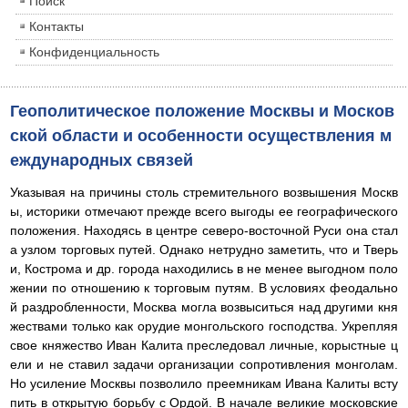
Поиск
Контакты
Конфиденциальность
Геополитическое положение Москвы и Москов
ской области и особенности осуществления м
еждународных связей
Указывая на причины столь стремительного возвышения Москв
ы, историки отмечают прежде всего выгоды ее географического
положения. Находясь в центре северо-восточной Руси она стал
а узлом торговых путей. Однако нетрудно заметить, что и Тверь
и, Кострома и др. города находились в не менее выгодном поло
жении по отношению к торговым путям. В условиях феодально
й раздробленности, Москва могла возвыситься над другими кня
жествами только как орудие монгольского господства. Укрепляя
свое княжество Иван Калита преследовал личные, корыстные ц
ели и не ставил задачи организации сопротивления монголам.
Но усиление Москвы позволило преемникам Ивана Калиты всту
пить в открытую борьбу с Ордой. В начале великие московские