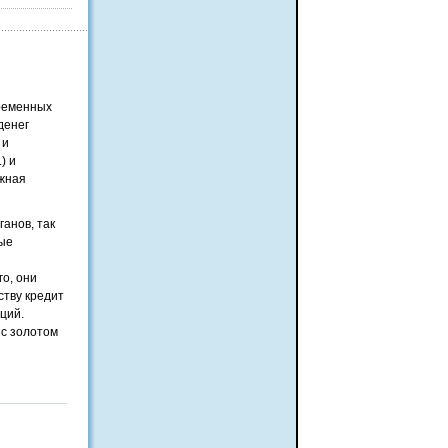
временных
денег
 и
) и
ажная
анов, так
ные
о, они
ству кредит
ций.
 с золотом