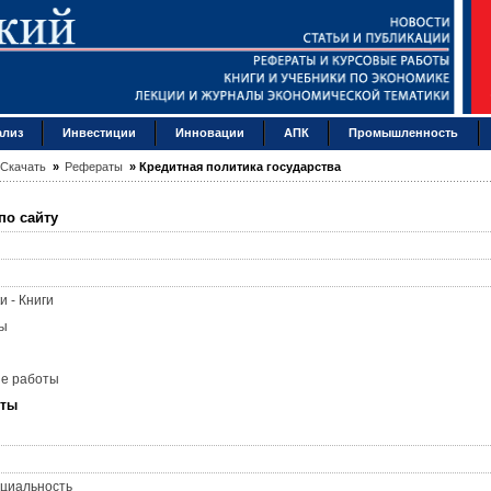
ализ
Инвестиции
Инновации
АПК
Промышленность
Скачать
»
Рефераты
»
Кредитная политика государства
по сайту
и - Книги
ы
ые работы
аты
циальность