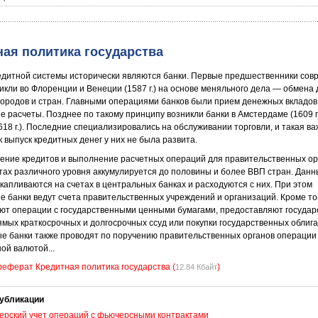
ная политика государства
едитной системы исторически являются банки. Первые предшественники со
икли во Флоренции и Венеции (1587 г.) на основе меняльного дела — обмена 
городов и стран. Главными операциями банков были прием денежных вкладов
 расчеты. Позднее по такому принципу возникли банки в Амстердаме (1609 г.
618 г.). Последние специализировались на обслуживании торговли, и такая в
к выпуск кредитных денег у них не была развита.
ение кредитов и выполнение расчетных операций для правительственных орг
тах различного уровня аккумулируется до половины и более ВВП стран. Дан
капливаются на счетах в центральных банках и расходуются с них. При этом
 банки ведут счета правительственных учреждений и организаций. Кроме тог
ют операции с государственными ценными бумагами, предоставляют государ
мых краткосрочных и долгосрочных ссуд или покупки государственных облига
е банки также проводят по поручению правительственных органов операции
ой валютой...
реферат Кредитная политика государства (
)
12.84 Кбайт
убликации
ерский учет операций с фьючерсными контрактами