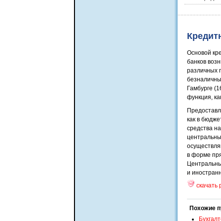
Кредит
Основой кр
банков возн
различных 
безналичные
Гамбурге (1
функция, ка
Предоставл
как в бюдже
средства на
центральные
осуществля
в форме пря
Центральны
и иностранн
скачать 
Похожие п
Бухгалт