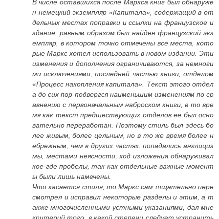
В числе оставшихся после Маркса книг был обнаруже
н немецкий экземпляр «Капитала», содержащий в от
дельных местах поправки и ссылки на французское и
здание; равным образом был найден французский экз
емпляр, в котором точно отмечены все места, кото
рые Маркс хотел использовать в новом издании. Эти
изменения и дополнения ограничиваются, за немноги
ми исключениями, последней частью книги, отделом
«Процесс накопления капитала». Текст этого отдел
а до сих пор подвергся наименьшим изменениям по ср
авнению с первоначальным наброском книги, в то вре
мя как текст предшествующих отделов ее был осно
вательно переработан. Поэтому стиль был здесь бо
лее живым, более цельным, но в то же время более н
ебрежным, чем в других частях: попадались англициз
мы, местами неясности, ход изложения обнаруживал
кое-где пробелы, так как отдельные важные момент
ы были лишь намечены.
Что касается стиля, то Маркс сам тщательно пере
смотрел и исправил некоторые разделы и этим, а т
акже многочисленными устными указаниями, дал мне
критерий того, в какой степени следует устранить