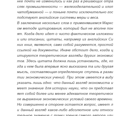
нке почти не изменились и как раз в решающих отра
слях промышленности — железоделательной и хлоп
чатобумажной — и поныне почти исключительно гос
подствуют английские системы меры и веса.
В заключение несколько слов о применявшемся Маркс
ом методе цитирования, который был не вполне пон
ят. Когда дело идет о чисто фактическом изложени
и или описании, цитаты, например из английских Си
них книг, являются, само собой разумеется, простой
ссылкой на документы. Иначе обстоит дело, когда ц
итируются теоретические взгляды других экономис
тов. Здесь цитата должна лишь установить, где, ко
гда и кем была впервые ясно высказана та или другая
мысль, составляющая определенную ступень в разви
тии экономических учений. При этом имеется в виду
указать лишь одно: что данный взгляд экономиста и
меет значение для истории науки, что он представл
яет собой более или менее адекватное теоретическ
ое выражение экономических условий своего времени.
Но совершенно в стороне остается вопрос, имеет л
и данный взгляд какое-либо абсолютное или относи
тельное значение с точки зрения самого автора или