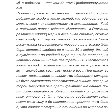
м], а рабочего — receveur de travail [работополучател
ем].
Равным образом я счел недопустимым сводить упот
ребляемые везде в книге английские единицы денег,
меры и веса к их новогерманским эквивалентам. Когд
а появилось первое издание «Капитала», в Германии
различных единиц меры и веса было столько, сколько
дней в году; к тому же имелось два вида марок (импе
рская марка существовала тогда лишь в голове Зёт
бера, который изобрел ее в конце 30-х годов), два вид
а гульденов и по крайней мере три вида талеров, из
которых один — «новые две трети» 20. В естествоз
нании господствовали метрические, на мировом рын
ке — английские системы меры и веса. При таких ус
ловиях пользование английскими единицами измерен
ия было совершенно естественным в книге, автор ко
торой вынужден был брать фактические данные поч
ти исключительно из области английских промышле
нных отношений. Эти последние соображения сохра
няют свою силу и до настоящего времени, тем боле
е, что соответствующие отношения на мировом ры