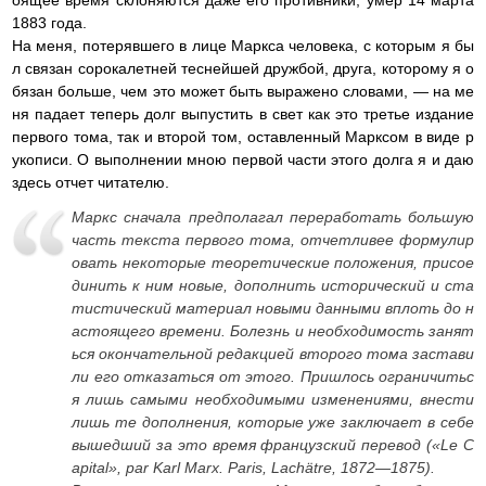
1883 года.
На меня, потерявшего в лице Маркса человека, с которым я бы
л связан сорокалетней теснейшей дружбой, друга, которому я о
бязан больше, чем это может быть выражено словами, — на ме
ня падает теперь долг выпустить в свет как это третье издание
первого тома, так и второй том, оставленный Марксом в виде р
укописи. О выполнении мною первой части этого долга я и даю
здесь отчет читателю.
Маркс сначала предполагал переработать большую
часть текста первого тома, отчетливее формулир
овать некоторые теоретические положения, присое
динить к ним новые, дополнить исторический и ста
тистический материал новыми данными вплоть до н
астоящего времени. Болезнь и необходимость занят
ься окончательной редакцией второго тома застави
ли его отказаться от этого. Пришлось ограничитьс
я лишь самыми необходимыми изменениями, внести
лишь те дополнения, которые уже заключает в себе
вышедший за это время французский перевод («Le C
apital», par Karl Marx. Paris, Lachätre, 1872—1875).