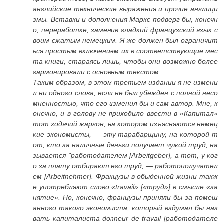
английские технические выражения и прочие англици
змы. Вставки и дополнения Маркс подверг бы, конечн
о, переработке, заменив гладкий французский язык с
воим сжатым немецким. Я же должен был ограничит
ься простым включением их в соответствующие мес
та книги, стараясь лишь, чтобы они возможно более
гармонировали с основным текстом.
Таким образом, в этом третьем издании я не измени
л ни одного слова, если не был убежден с полной несо
мненностью, что его изменил бы и сам автор. Мне, к
онечно, и в голову не приходило ввести в «Капитал»
тот ходячий жаргон, на котором изъясняются немец
кие экономисты, — эту тарабарщину, на которой т
от, кто за наличные деньги получает чужой труд, на
зывается "работодателем [Arbeitgeber], а тот, у ког
о за плату отбирают его труд, — работополучател
ем [Arbeitnehmer]. Французы в обыденной жизни такж
е употребляют слово «travail» [«труд»] в смысле «за
нятие». Но, конечно, французы приняли бы за помеш
анного такого экономиста, который вздумал бы наз
вать капиталиста donneur de travail [работодателе