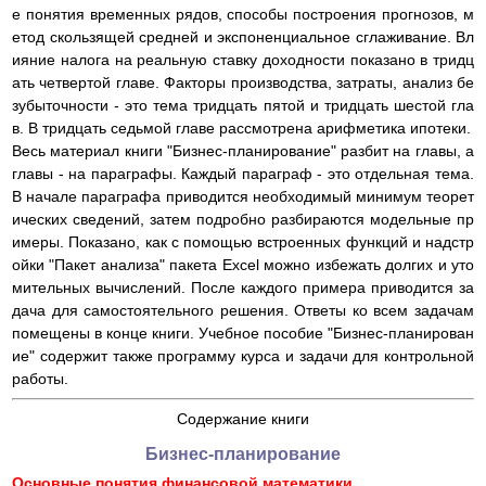
е понятия временных рядов, способы построения прогнозов, м
етод скользящей средней и экспоненциальное сглаживание. Вл
ияние налога на реальную ставку доходности показано в тридц
ать четвертой главе. Факторы производства, затраты, анализ бе
зубыточности - это тема тридцать пятой и тридцать шестой гла
в. В тридцать седьмой главе рассмотрена арифметика ипотеки.
Весь материал книги "Бизнес-планирование" разбит на главы, а
главы - на параграфы. Каждый параграф - это отдельная тема.
В начале параграфа приводится необходимый минимум теорет
ических сведений, затем подробно разбираются модельные пр
имеры. Показано, как с помощью встроенных функций и надстр
ойки "Пакет анализа" пакета Excel можно избежать долгих и уто
мительных вычислений. После каждого примера приводится за
дача для самостоятельного решения. Ответы ко всем задачам
помещены в конце книги. Учебное пособие "Бизнес-планирован
ие" содержит также программу курса и задачи для контрольной
работы.
Содержание книги
Бизнес-планирование
Основные понятия финансовой математики