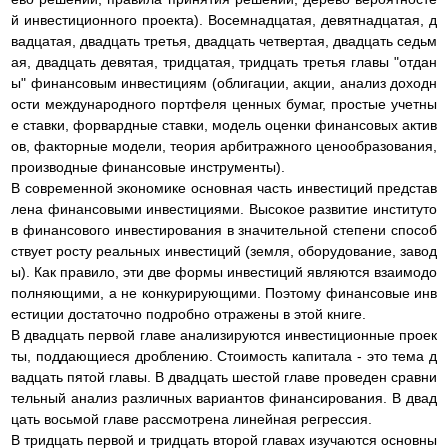
й инвестиционного проекта). Восемнадцатая, девятнадцатая, д
вадцатая, двадцать третья, двадцать четвертая, двадцать седьм
ая, двадцать девятая, тридцатая, тридцать третья главы "отдан
ы" финансовым инвестициям (облигации, акции, анализ доходн
ости международного портфеля ценных бумаг, простые учетны
е ставки, форвардные ставки, модель оценки финансовых актив
ов, факторные модели, теория арбитражного ценообразования,
производные финансовые инструменты).
В современной экономике основная часть инвестиций представ
лена финансовыми инвестициями. Высокое развитие институто
в финансового инвестирования в значительной степени способ
ствует росту реальных инвестиций (земля, оборудование, завод
ы). Как правило, эти две формы инвестиций являются взаимодо
полняющими, а не конкурирующими. Поэтому финансовые инв
естиции достаточно подробно отражены в этой книге.
В двадцать первой главе анализируются инвестиционные проек
ты, поддающиеся дроблению. Стоимость капитала - это тема д
вадцать пятой главы. В двадцать шестой главе проведен сравни
тельный анализ различных вариантов финансирования. В двад
цать восьмой главе рассмотрена линейная регрессия.
В тридцать первой и тридцать второй главах изучаются основны