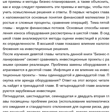
ые приемы и методы бизнес-планирования, а также объяснить,
как и когда следует применять эти приемы и методы, чтобы пол
учить осмысленные решения и ответы. В первых четырех глава
х напоминаются основные понятия финансовой математики (п
ростые и сложные проценты, сравнение операций). Тема пятой
главы - модели финансовых потоков. Основные способы начис
ления износа оборудования рассмотрены в шестой главе. В сед
ьмой главе анализируются методы оценки инвестиций в услови
ях определенности. В восьмой главе показано влияние налогоо
бложения на инвестиционные решения.
После изучения девятой главы читатель данной книги "Бизнес-п
ланирование" сможет сравнивать инвестиционные проекты с ра
зными сроками реализации. Проблема замены оборудования з
атрагивается в десятой главе. Инфляция и ее влияние на инвес
тиционные проекты - темы одиннадцатой и двенадцатой глав. П
окупка или аренда оборудования? Ответ на этот вопрос читате
ль найдет в тринадцатой главе. В четырнадцатой главе анализи
руются зарубежные инвестиции.
Пятнадцатая, шестнадцатая, семнадцатая и двадцать вторая гл
авы посвящены проблеме риска (использование математическ
ого ожидания и стандартного отклонения для оценки риска, дер
ево решений, правила принятия решений, дерево вероятносте