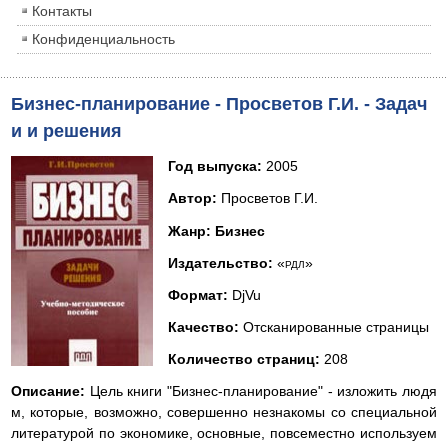
Контакты
Конфиденциальность
Бизнес-планирование - Просветов Г.И. - Задач
и и решения
Год выпуска
:
2005
Автор
:
Просветов Г.И.
Жанр
: Бизнес
Издательство
:
«
»
РДЛ
Формат
:
DjVu
Качество
:
Отсканированные страницы
Количество страниц
:
208
Описание
:
Цель книги "Бизнес-планирование" - изложить людя
м, которые, возможно, совершенно незнакомы со специальной
литературой по экономике, основные, повсеместно используем