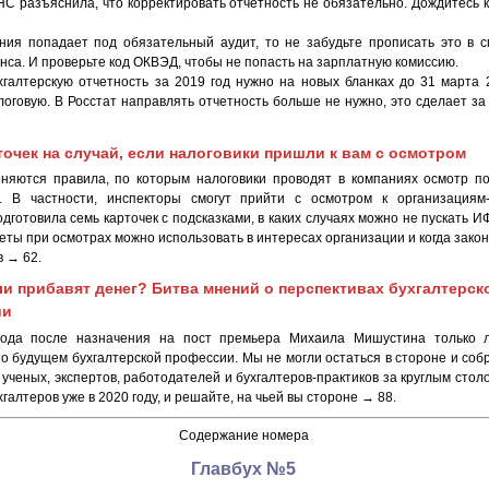
ФНС разъяснила, что корректировать отчетность не обязательно. Дождитесь 
ния попадает под обязательный аудит, то не забудьте прописать это в 
нса. И проверьте код ОКВЭД, чтобы не попасть на зарплатную комиссию.
хгалтерскую отчетность за 2019 год нужно на новых бланках до 31 марта 
алоговую. В Росстат направлять отчетность больше не нужно, это сделает з
точек на случай, если налоговики пришли к вам с осмотром
няются правила, по которым налоговики проводят в компаниях осмотр п
. В частности, инспекторы смогут прийти с осмотром к организациям-
дготовила семь карточек с подсказками, в каких случаях можно не пускать И
еты при осмотрах можно использовать в интересах организации и когда закон
в → 62.
ли прибавят денег? Битва мнений о перспективах бухгалтерск
ии
года после назначения на пост премьера Михаила Мишустина только 
 о будущем бухгалтерской профессии. Мы не могли остаться в стороне и соб
 ученых, экспертов, работодателей и бухгалтеров-практиков за круглым стол
хгалтеров уже в 2020 году, и решайте, на чьей вы стороне → 88.
Содержание номера
Главбух №5