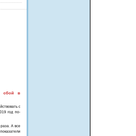
, сбой в
йствовать с
019 год по-
раза. А все
я показатели