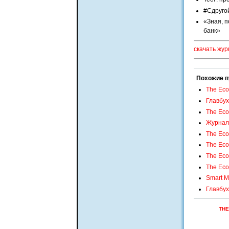
#Сдруго
«Зная, п
банк»
скачать жур
Похожие п
The Eco
Главбух
The Eco
Журнал
The Eco
The Eco
The Eco
The Eco
Smart M
Главбух
THE