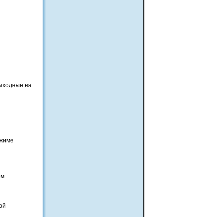
выходные на
ежиме
ем
ой