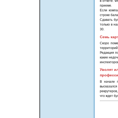
в отчете. 
приеме.
Если компа
строке бала
Сдавать бу
только в н
30.
Семь кар
Скоро поме
территорий
Редакция по
какие недоч
инспекторо
Уволят и
професс
В начале 
высказался
рекрутеров,
что ждет бу