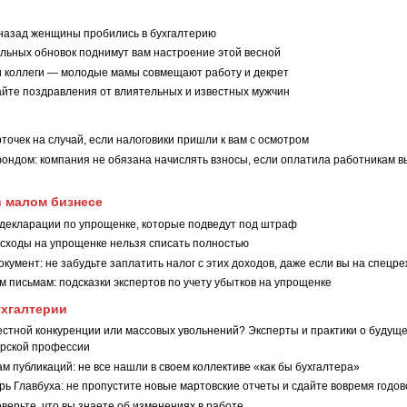
 назад женщины пробились в бухгалтерию
ильных обновок поднимут вам настроение этой весной
и коллеги — молодые мамы совмещают работу и декрет
йте поздравления от влиятельных и известных мужчин
и
точек на случай, если налоговики пришли к вам с осмотром
фондом: компания не обязана начислять взносы, если оплатила работникам 
в малом бизнесе
декларации по упрощенке, которые подведут под штраф
асходы на упрощенке нельзя списать полностью
кумент: не забудьте заплатить налог с этих доходов, даже если вы на спецр
 письмам: подсказки экспертов по учету убытков на упрощенке
ухгалтерии
естной конкуренции или массовых увольнений? Эксперты и практики о будущ
ерской профессии
м публикаций: не все нашли в своем коллективе «как бы бухгалтера»
ь Главбуха: не пропустите новые мартовские отчеты и сдайте вовремя годов
оверьте, что вы знаете об изменениях в работе