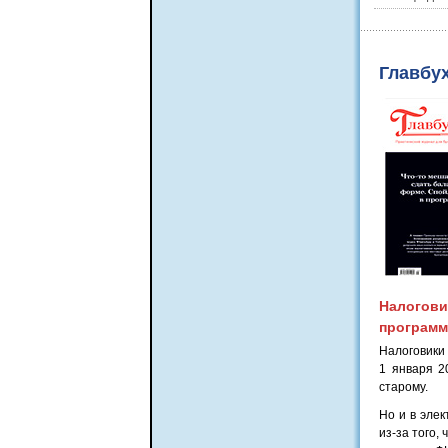
Главбух
Налогов
программ
Налоговики 
1 января 2
старому.
Но и в элек
из-за того,