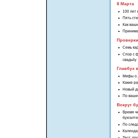
8 Марта
100 лет
Пять ст
Как ваш
Принима
Проверк
Семь кар
Спор с 
свадьбу
Главбух 
Мифы о 
Какие р
Новый до
По вашим
Вокруг б
Время ч
бухгалт
По следа
Календар
Тест: пр