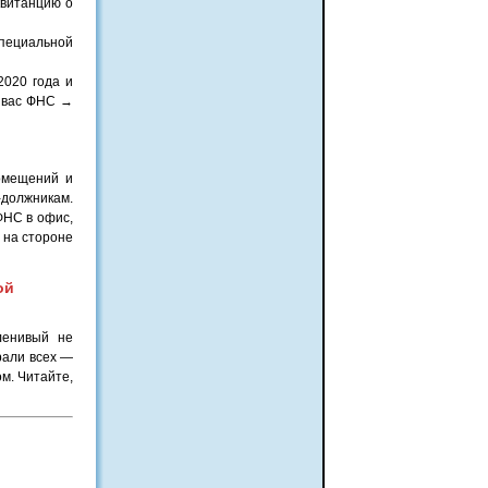
квитанцию о
специальной
2020 года и
а вас ФНС →
омещений и
должникам.
ФНС в офис,
 на стороне
ой
ленивый не
рали всех —
ом. Читайте,