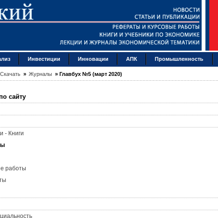
ализ
Инвестиции
Инновации
АПК
Промышленность
Скачать
»
Журналы
»
Главбух №5 (март 2020)
по сайту
и - Книги
лы
ые работы
ты
циальность