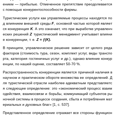
ением — прибылью. Отмеченное препятствие преодолевается
с помощью конкурентоспособности фирмы.
Туристические услуги как управляемые процессы находятся по
д влиянием внешней среды
F
,
основной частью которой являет
ся конкуренция
K
.
А это означает, что при выработке управленч
еских решений
Z
туристический менеджмент учитывает влияни
е конкуренции, т. е.
Z
=
ƒ(K).
В принципе, управленческое решение зависит от целого ряда
факторов (стоимость тура, сезон, комплект услуг, виды транспо
рта, категория гостиничных услуг и др.), однако влияние конкур
енции, по нашей оценке, составляет 50-70 %.
Распространенность конкуренции является причиной наличия в
научном и практическом обороте множества ее определений. Д
ля туристической отрасли наиболее адекватным представляетс
я следующее определение: это «экономический процесс взаим
одействия, взаимосвязи и борьбы, коммуникаций субъектов ры
ночной системы в процессе создания, сбыта и потребления мат
ериальных и духовных благ» [1, с. 537].
Представленное определение отражает все стороны функцион