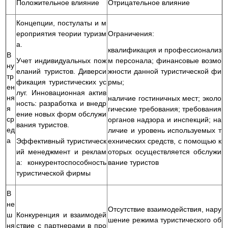
Положительное влияние
Отрицательное влияние
Концепции, постулаты и м
ероприятия теории туризм
Ограничения:
а.
квалификация и профессионализ
В
Учет индивидуальных пож
м персонала; финансовые возмо
ну
еланий туристов. Диверси
жности данной туристической фи
тр
фикация туристических ус
рмы;
ен
луг. Инновационная актив
ня
наличие гостиничных мест; эколо
ность: разработка и внедр
я
гические требования; требования
ение новых форм обслужи
ср
органов надзора и инспекций; на
вания туристов.
ед
личие и уровень используемых т
а
Эффективный туристическ
ехнических средств, с помощью к
ий менеджмент и реклам
оторых осуществляется обслужи
а: конкурентоспособность
вание туристов
туристической фирмы
В
не
Отсутствие взаимодействия, нару
ш
Конкуренция и взаимодей
шение режима туристического об
ня
ствие с партнерами в про