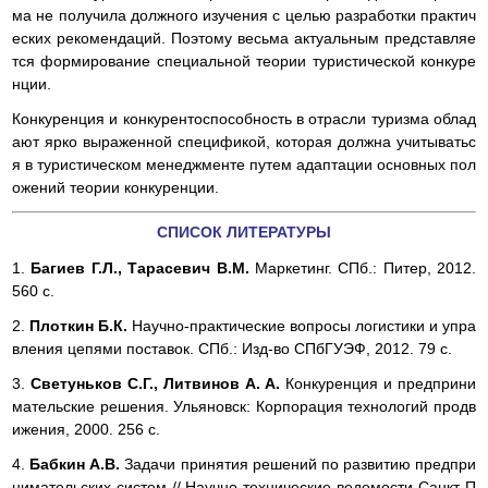
ма не получила должного изучения с целью разработки практич
еских рекомендаций. Поэтому весьма актуальным представляе
тся формирование специальной теории туристической конкуре
нции.
Конкуренция и конкурентоспособность в отрасли туризма облад
ают ярко выраженной спецификой, которая должна учитыватьс
я в туристическом менеджменте путем адаптации основных пол
ожений теории конкуренции.
СПИСОК ЛИТЕРАТУРЫ
1.
Багиев Г.Л., Тарасевич В.М.
Маркетинг. СПб.: Питер, 2012.
560 с.
2.
Плоткин Б.К.
Научно-практические вопросы логистики и упра
вления цепями поставок. СПб.: Изд-во СПбГУЭФ, 2012. 79 с.
3.
Светуньков С.Г., Литвинов А. А.
Конкуренция и предприни
мательские решения. Ульяновск: Корпорация технологий продв
ижения, 2000. 256 с.
4.
Бабкин А.В.
Задачи принятия решений по развитию предпри
нимательских систем // Научно-технические ведомости Санкт-П