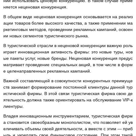
нии использовать ценовую конкуренцию. В таком случае приме
няется неценовая конкуренция.
В общем виде неценовая конкуренция основывается на реализ
ации товаров более высокого качества, а также применении ма
ркетинговых методов, проведении рекламных кампаний, освоен
ии новых сегментов туристического рынка.
В туристической отрасли в неценовой конкуренции важную роль
играет инновационная активность фирмы: это новые туры, нов
ые пакеты услуг, новые бренды. Неценовая конкуренция предус
матривает проведение специальных акций, в том числе в форм
е целенаправленных рекламных кампаний.
Важной составляющей в совокупности конкурентных преимуще
ств занимает формирование постоянной клиентуры данной тур
истической фирмы. В этой связи туристическая фирма свою де
ятельность должна также ориентировать на обслуживание VIP-к
лиентуры.
Владея инновационным инструментарием, туристическая фирм
а становится своеобразным монополистом, что позволяет ей ув
еличивать объемы своей деятельности, а вместе с этим — приб
ыль и укреплять свое финансовое состояние. При этом такой