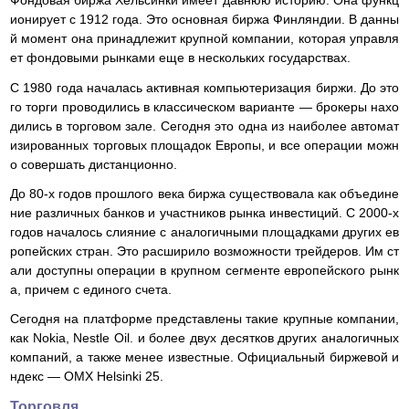
Фондовая биржа Хельсинки имеет давнюю историю. Она функц
ионирует с 1912 года. Это основная биржа Финляндии. В данны
й момент она принадлежит крупной компании, которая управля
ет фондовыми рынками еще в нескольких государствах.
С 1980 года началась активная компьютеризация биржи. До это
го торги проводились в классическом варианте — брокеры нахо
дились в торговом зале. Сегодня это одна из наиболее автомат
изированных торговых площадок Европы, и все операции можн
о совершать дистанционно.
До 80-х годов прошлого века биржа существовала как объедине
ние различных банков и участников рынка инвестиций. С 2000-х
годов началось слияние с аналогичными площадками других ев
ропейских стран. Это расширило возможности трейдеров. Им ст
али доступны операции в крупном сегменте европейского рынк
а, причем с единого счета.
Сегодня на платформе представлены такие крупные компании,
как Nokia, Nestle Oil. и более двух десятков других аналогичных
компаний, а также менее известные. Официальный биржевой и
ндекс — OMX Helsinki 25.
Торговля