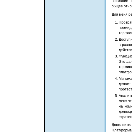
внимание н
общее отно
Для меня р
Прозра
неожид
торговл
Доступн
в разно
действи
Функцио
Это дал
термин
платфо
Минима
делает
протест
Аналит
меня эт
на ком
долгос
стратег
Дополните
Платформа 