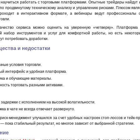
и научиться работать с торговыми платформами. Опытные трейдеры найдут
по продвинутому техническому анализу и управлению рисками. Плюсом являе
проходит в интерактивном формате, а вебинары ведут профессионалы 
говли.
ачество сервиса можно оценить на уверенную «четверку». Платформа 
й набор инструментов и услуг для комфортной работы, но есть некотор
ут потребовать доработки.
ества и недостатки
ные условия торговли.
ый интерфейс и удобная платформа.
ика и обучающие материалы.
ость торговать разными активами.
задержки с исполнением на высокой волатильности.
ка в чате не всегда отвечает развернуто.
 риск-менеджмент улучшился за счет удобных настроек стоп-лоссов и тейк-п
— пока стабильный результат, но многое зависит от выбранной стратегии.
ние