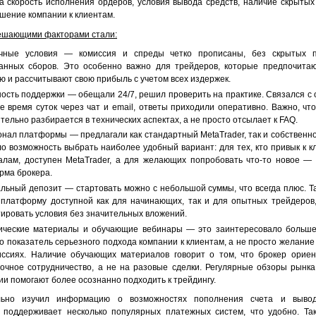
а скорость исполнения ордеров, условия вывода средств, наличие скрытых
шение компании к клиентам.
ешающими факторами стали:
чные условия — комиссия и спреды четко прописаны, без скрытых 
анных сборов. Это особенно важно для трейдеров, которые предпочитаю
ю и рассчитывают свою прибыль с учетом всех издержек.
ость поддержки — обещали 24/7, решил проверить на практике. Связался с
е время суток через чат и email, ответы приходили оперативно. Важно, чт
тельно разбирается в технических аспектах, а не просто отсылает к FAQ.
нал платформы — предлагали как стандартный MetaTrader, так и собственн
о возможность выбрать наиболее удобный вариант: для тех, кто привык к к
алам, доступен MetaTrader, а для желающих попробовать что-то новое 
рма брокера.
льный депозит — стартовать можно с небольшой суммы, что всегда плюс. Т
 платформу доступной как для начинающих, так и для опытных трейдеро
ировать условия без значительных вложений.
ические материалы и обучающие вебинары — это заинтересовало больше 
о показатель серьезного подхода компании к клиентам, а не просто желание
иссиях. Наличие обучающих материалов говорит о том, что брокер орие
рочное сотрудничество, а не на разовые сделки. Регулярные обзоры рынка
ии помогают более осознанно подходить к трейдингу.
льно изучил информацию о возможностях пополнения счета и вывод
поддерживает несколько популярных платежных систем, что удобно. Та