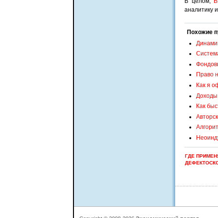
В целом,
B
аналитику и
Похожие п
Динамик
Система
Фондов
Право н
Как я о
Доходы 
Как быс
Авторск
Алгорит
Неоинду
ГДЕ ПРИМЕН
ДЕФЕКТОСКО