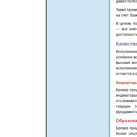
давал поле
Также прове
на счет. Ва
В целом, п
— все ключ
доступност
Качеств
Исполнени
особенно во
высокая во
исполнение
остается в 
Аналитик
Брокер пре
индикаторы
отслеживат
текущие т
фундамента
Образов
Брокер пре
более опыт