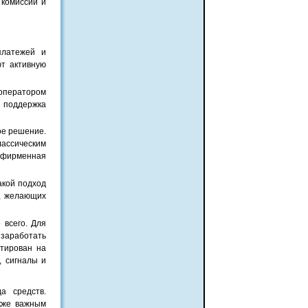
 комиссий и
платежей и
т активную
 оператором
о поддержка
ое решение.
лассическим
— фирменная
акой подход
в, желающих
всего. Для
 заработать
нтирован на
, сигналы и
а средств.
кже важным