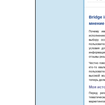
Bridge 
мнение
Почему им
исполнением
выбору ос
пользовате
условия дл
информацию
отзывы реа
Честно гов
кто-то хва
пользовате
высокой во
теперь дел
Моя исто
Перед рег
тематичес
маркетинго