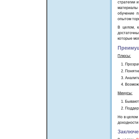
стратегии 
материалы 
обучение 
опытом тор
В целом, к
достаточны
которые мог
Преимущ
Плюсы:
Прозрач
Понятн
Аналит
Возможн
Минусы:
Бывают 
Поддерж
Но в целом
доходности 
Заключе