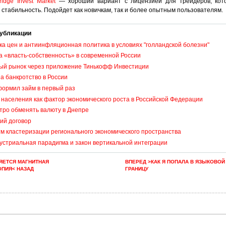
ridge Invest Market
— хороший вариант с
лицензией
для трейдеров, кот
 стабильность. Подойдет как новичкам, так и более опытным пользователям.
убликации
а цен и антиинфляционная политика в условиях "голландской болезни"
 «власть-собственность» в современной России
ый рынок через приложение Тинькофф Инвестиции
а банкротство в России
формил займ в первый раз
населения как фактор экономического роста в Российской Федерации
тро обменять валюту в Днепре
ий договор
м кластеризации регионального экономического пространства
стриальная парадигма и закон вертикальной интеграции
ЯЕТСЯ МАГНИТНАЯ
ВПЕРЕД >КАК Я ПОПАЛА В ЯЗЫКОВОЙ
ПИЯ< НАЗАД
ГРАНИЦУ