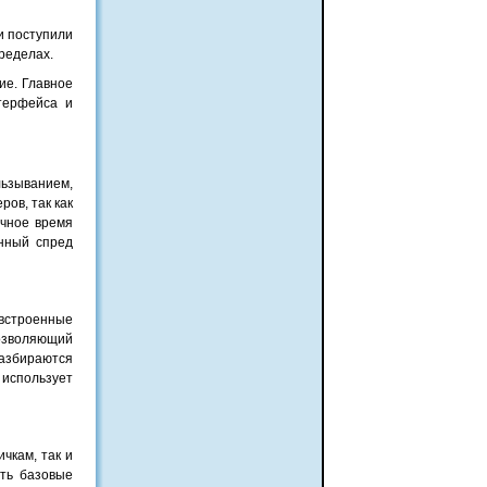
и поступили
пределах.
ие. Главное
терфейса и
ьзыванием,
ов, так как
ычное время
енный спред
 встроенные
позволяющий
разбираются
использует
чкам, так и
ить базовые