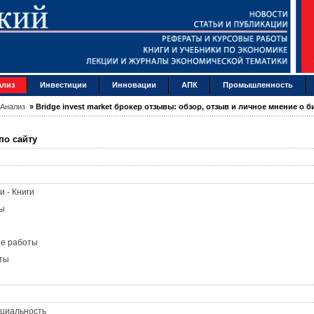
ализ
Инвестиции
Инновации
АПК
Промышленность
Анализ
»
Bridge invest market брокер отзывы: обзор, отзыв и личное мнение о 
по сайту
и - Книги
ы
ые работы
ты
циальность