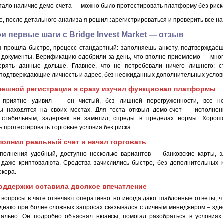
тало наличие демо-счета — можно было протестировать платформу без риск
е, после детального анализа я решил зарегистрироваться и проверить все на
и первые шаги с Bridge Invest Market — отзыв
я прошла быстро, процесс стандартный: заполняешь анкету, подтверждаеш
 документы. Верификацию одобрили за день, что вполне приемлемо — мно
ерять данные дольше. Главное, что не потребовали ничего лишнего: с
 подтверждающие личность и адрес, без неожиданных дополнительных услов
пешной регистрации я сразу изучил функционал платформы
 приятно удивил — он чистый, без лишней перегруженности, все н
ы находятся на своих местах. Для теста открыл демо-счет — исполнен
 стабильным, задержек не заметил, спреды в пределах нормы. Хорошо
 протестировать торговые условия без риска.
полнил реальный счет и начал торговать
полнения удобный, доступно несколько вариантов — банковские карты, 
 даже криптовалюта. Средства зачислились быстро, без дополнительных 
окера.
оддержки оставила двоякое впечатление
 вопросы в чате отвечают оперативно, но иногда дают шаблонные ответы, чт
Однако при более сложных запросах связывался с личным менеджером – зде
ально. Он подробно объяснял нюансы, помогал разобраться в условиях 