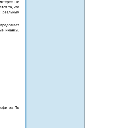
 интересные
тся то, что
с реальным
предлагает
ые нюансы,
рофитов. По