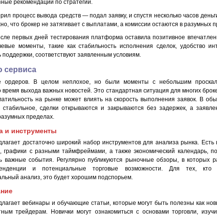
зные рекомендации по стратегии.
рил процесс вывода средств — подал заявку, и спустя несколько часов деньг
жно, что брокер не затягивает с выплатами, а комиссии остаются в разумных 
осле первых дней тестирования платформа оставила позитивное впечатлен
евые моменты, такие как стабильность исполнения сделок, удобство ин
ь поддержки, соответствуют заявленным условиям.
о сервиса
е ордеров. В целом неплохое, но были моменты с небольшим проскал
 время выхода важных новостей. Это стандартная ситуация для многих брокер
латильность на рынке может влиять на скорость выполнения заявок. В об
 стабильное, сделки открываются и закрываются без задержек, а заявл
разумных пределах.
а и инструменты
длагает достаточно широкий набор инструментов для анализа рынка. Есть
, графики с разными таймфреймами, а также экономический календарь, 
ь важные события. Регулярно публикуются рыночные обзоры, в которых 
енденции и потенциальные торговые возможности. Для тех, кто 
льный анализ, это будет хорошим подспорьем.
ание
длагает вебинары и обучающие статьи, которые могут быть полезны как нови
ным трейдерам. Новички могут ознакомиться с основами торговли, изуч