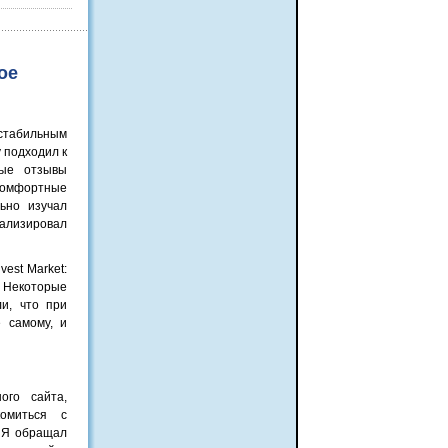
ое
табильным
 подходил к
ные отзывы
комфортные
ьно изучал
нализировал
nvest Marke
t:
. Некоторые
и, что при
 самому, и
ого сайта,
омиться с
. Я обращал