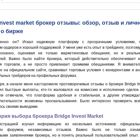
invest market брокер отзывы: обзор, отзыв и личн
 о бирже
енно он? Искал надежную платформу с прозрачными условиями, с
 ордеров и хорошей поддержкой. У меня уже есть опыт в трейдинге, поэтому
ознанно, оценивая не только маркетинговые обещания, но и реаль
лей. Важно было найти брокера, который действительно обеспечивает 
я торговли, а не просто привлекает громкими обещаниями. Я внимател
 на официальном сайте, сравнивал торговые условия с конкурентами и а
льных трейдеров на профильных форумах.
оря, в начале меня насторожили противоречивые
отзывы
о брокере
Bridge I
лил быстрые выплаты, кто-то жаловался на комиссию и исполнение сделок
ли отмечали, что платформа удобная и стабильная, а другие утверждал
латильности возможны проскальзывания. Было интересно проверить все
юсь своими выводами.
рия выбора брокера Bridge Invest Market
истрацией изучал информацию из нескольких источников: официальн
ких форумов, независимых отзывов. Важно было не только ознак
выми заявлениями брокера, но и понять реальный пользовательский опыт