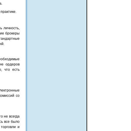
а.
 практике.
ь личность,
гие брокеры
тандартные
ий.
еобходимые
ие ордеров
, что есть
электронные
комиссий со
о не всегда
сь все было
торговли и