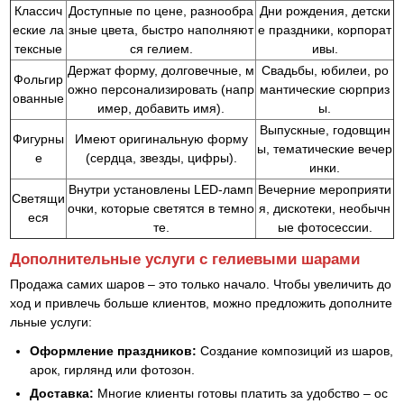
Классич
Доступные по цене, разнообра
Дни рождения, детски
еские ла
зные цвета, быстро наполняют
е праздники, корпорат
тексные
ся гелием.
ивы.
Держат форму, долговечные, м
Свадьбы, юбилеи, ро
Фольгир
ожно персонализировать (напр
мантические сюрприз
ованные
имер, добавить имя).
ы.
Выпускные, годовщин
Фигурны
Имеют оригинальную форму
ы, тематические вечер
е
(сердца, звезды, цифры).
инки.
Внутри установлены LED-ламп
Вечерние мероприяти
Светящи
очки, которые светятся в темно
я, дискотеки, необычн
еся
те.
ые фотосессии.
Дополнительные услуги с гелиевыми шарами
Продажа самих шаров – это только начало. Чтобы увеличить до
ход и привлечь больше клиентов, можно предложить дополните
льные услуги:
Оформление праздников:
Создание композиций из шаров,
арок, гирлянд или фотозон.
Доставка:
Многие клиенты готовы платить за удобство – ос