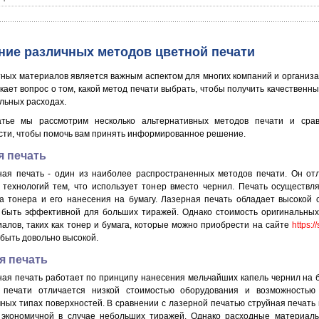
ние различных методов цветной печати
тных материалов является важным аспектом для многих компаний и организа
кает вопрос о том, какой метод печати выбрать, чтобы получить качественны
льных расходах.
атье мы рассмотрим несколько альтернативных методов печати и сра
сти, чтобы помочь вам принять информированное решение.
я печать
ная печать - один из наиболее распространенных методов печати. Он от
 технологий тем, что использует тонер вместо чернил. Печать осуществл
а тонера и его нанесения на бумагу. Лазерная печать обладает высокой 
 быть эффективной для больших тиражей. Однако стоимость оригинальны
алов, таких как тонер и бумага, которые можно приобрести на сайте
https:/
быть довольно высокой.
я печать
ая печать работает по принципу нанесения мельчайших капель чернил на б
 печати отличается низкой стоимостью оборудования и возможностью
ных типах поверхностей. В сравнении с лазерной печатью струйная печать
 экономичной в случае небольших тиражей. Однако расходные материалы