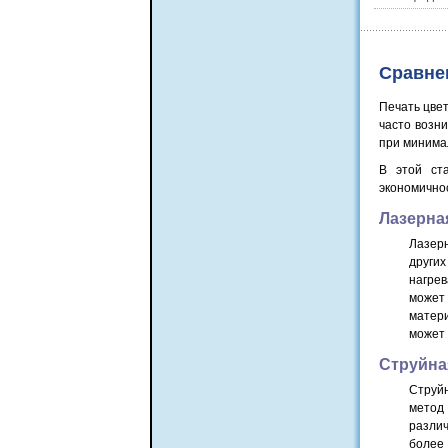
Сравне
Печать цве
часто возни
при минима
В этой ст
экономично
Лазерна
Лазер
других
нагрев
может
матери
может 
Струйна
Струйн
метод
различ
более