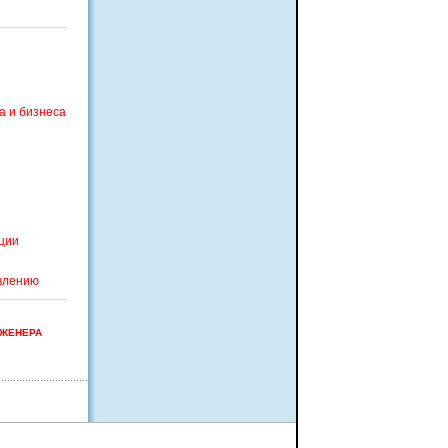
а и бизнеса
ации
овлению
НЖЕНЕРА