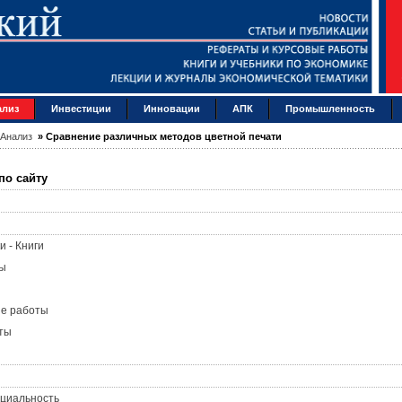
ализ
Инвестиции
Инновации
АПК
Промышленность
Анализ
»
Сравнение различных методов цветной печати
по сайту
и - Книги
ы
ые работы
ты
циальность