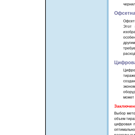
чернил
Офсетна
Офсетн
Этот 
изобра
особен
другим
требу
расход
Цифрова
Цифров
тираж
созда
эконо
обору
может 
Заключен
Выбор метод
объем тираж
цифровая п
оптимальн