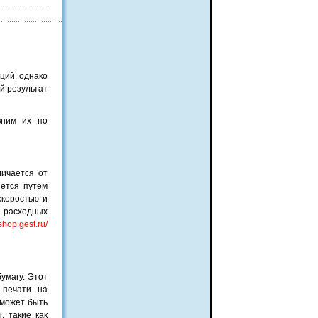
ций, однако
й результат
вним их по
личается от
яется путем
скоростью и
х расходных
/shop.gest.ru/
умагу. Этот
 печати на
 может быть
, такие как