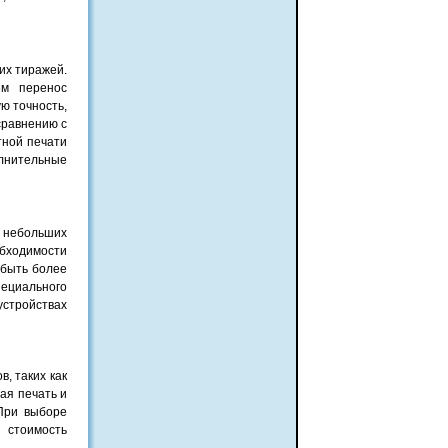
их тиражей.
ем перенос
ю точность,
сравнению с
тной печати
лнительные
я небольших
бходимости
 быть более
ециального
устройствах
, таких как
ая печать и
При выборе
 стоимость