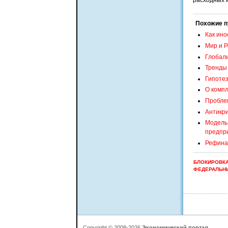
расходных 
Похожие п
Как ино
Мир и Р
Глобали
Тренды 
Гипотез
О компл
Пробле
Антикр
Модель 
предпр
Рефина
БЛОКИРОВКА
ФЕДЕРАЛЬНЫ
Copyright © 2008-2026
Экономический портал