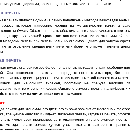
а, могут быть дорогими, особенно для высококачественной печати.
я печать
ая печать является одним из самых популярных методов печати для больш
процесс включает нанесение чернил на металлический валик, а зат
жения на бумагу. Офсетная печать обеспечивает высокое качество и цветову
но для крупных тиражей. Кроме того, она может быть более экономичной по 
и методами печати при печати больших объемов. Однако для запуска офсе
ется изготовление специальных печатных форм, что может повлечь допо
ы.
я печать
ая печать становится все более популярным методом печати, особенно дл
ей. Она позволяет печатать непосредственно с компьютера, без нео
ния печатных форм. Цифровая печать обладает высокой гибкостью и может
мичной для небольших тиражей, поскольку не требует наличия сп
дования или изготовления форм. Однако стоимость печати на цифровых 
быть выше, чем на других типах печатных машин.
ие
а печати для экономичного цветного тиража зависит от нескольких факторов
а, требуемое качество и бюджет. Лазерная печать, струйная печать, офсетн
ечать имеют свои преимущества и ограничения в плане экономичности. 
ого метода печати рекомендуется учесть все эти факторы и сравнить