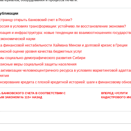
материалов, оборудования и процесса печати.
убликации
странцу открыть банковский счет в России?
оссия в условиях трансформации: устойчиво ли восстановление экономик?
зация и инфраструктура: новые тенденции во взаимоотношениях государств
экономической науки
а финансовой нестабильности Хаймана Мински и долговой кризис в Греции
ексной оценке уровня качества бюджетных услуг
мы социально-демографического развития Сибири
изисные меры социальной защиты населения
активизации человекоцентричного ресурса в условиях маркетинговой адапт
иятия
нсирование кредита с плохой кредитной историей: шаги к финансовому обн
 БАНКОВСКОГО СЧЕТА В СООТВЕТСТВИИ С
ВПЕРЕД >УСЛУГИ
М ЗАКОНОМ № 115< НАЗАД
КАДАСТРОВОГО И