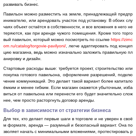
развивать бизнес.
Павильон можно разместить на земле, принадлежащей предпр
инимателю, или арендовать участок под установку. В обоих слу
чаях объект остаётся в собственности, и все вложения в него не
теряются, как при аренде чужого помещения. Кроме того торго
вый павильон, который можно посмотреть по ссылке
https://zimc
om.ru/catalog/torgovie-pavilyoni/
, легче адаптировать под концеп
цию магазина, ведь можно изначально заложить правильную пл
анировку и дизайн.
Стартовые расходы выше: требуется проект, строительство или
покупка готового павильона, оформление разрешений, подклю
чение коммуникаций. Это делает такой вариант более капитало
ёмким и менее гибким. Если магазин окажется убыточным, изба
виться от павильона или перенести его будет значительно слож
нее, чем просто расторгнуть договор аренды.
Выбор в зависимости от стратегии бизнеса
Для тех, кто делает первые шаги в торговле и не уверен в своё
м формате, аренда — разумный и безопасный вариант. Она по
зволяет начать с минимальными вложениями, протестировать р