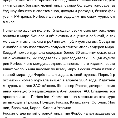
тинги самых богатых людей мира, самые большие гонорары зв
ёзд шоу-бизнеса и спортсменов, доходы и расходы, бизнес-фок
усы и PR-трюки. Forbes является ведущим деловым журналом
в мире.
Признание журнал получил благодаря своим смелым расследо
ваниям в мире бизнеса и объективным оценкам событий, а так
же различным спискам и рейтингам, публикуемым им. Среди ни
х наибольшую известность получил список миллиардеров мира.
Каждый номер журнала содержит более 60 аналитических стат
ей о компаниях, их создателях и руководителях. Общая аудито
рия Forbes и его международного англоязычного издания соста
вляет около 5 млн человек по всему миру. Россия стала пятой с
траной мира, где Форбс начал издавать свой журнал. Первый р
оссийский номер журнала вышел в апреле 2004 года. Издателе
м журнала стало ЗАО «Аксель Шпрингер Раша», дочерняя комп
ания немецкого медиахолдинга Axel Springer AG. Владелец тов
арного знака — Forbes Inc. Кроме того, на местных языках журн
ал выходит в Грузии, Польше, России, Казахстане, Эстонии, Япо
нии, Бразилии, Корее, Китае и Украине.
Россия стала пятой страной мира, где Форбс начал издавать св