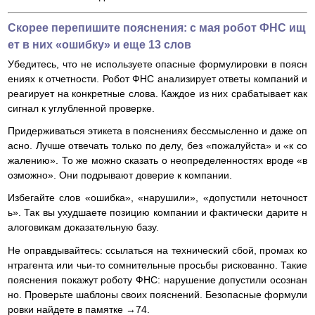
Скорее перепишите пояснения: с мая робот ФНС ищ
ет в них «ошибку» и еще 13 слов
Убедитесь, что не используете опасные формулировки в поясн
ениях к отчетности. Робот ФНС анализирует ответы компаний и
реагирует на конкретные слова. Каждое из них срабатывает как
сигнал к углубленной проверке.
Придерживаться этикета в пояснениях бессмысленно и даже оп
асно. Лучше отвечать только по делу, без «пожалуйста» и «к со
жалению». То же можно сказать о неопределенностях вроде «в
озможно». Они подрывают доверие к компании.
Избегайте слов «ошибка», «нарушили», «допустили неточност
ь». Так вы ухудшаете позицию компании и фактически дарите н
алоговикам доказательную базу.
Не оправдывайтесь: ссылаться на технический сбой, промах ко
нтрагента или чьи-то сомнительные просьбы рискованно. Такие
пояснения покажут роботу ФНС: нарушение допустили осознан
но. Проверьте шаблоны своих пояснений. Безопасные формули
ровки найдете в памятке →74.