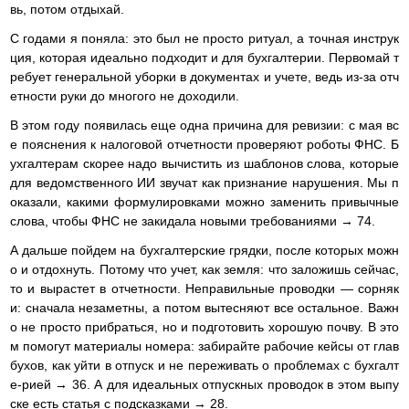
вь, потом отдыхай.
С годами я поняла: это был не просто ритуал, а точная инструк
ция, которая идеально подходит и для бухгалтерии. Первомай т
ребует генеральной уборки в документах и учете, ведь из-за отч
етности руки до многого не доходили.
В этом году появилась еще одна причина для ревизии: с мая вс
е пояснения к налоговой отчетности проверяют роботы ФНС. Б
ухгалтерам скорее надо вычистить из шаблонов слова, которые
для ведомственного ИИ звучат как признание нарушения. Мы п
оказали, какими формулировками можно заменить привычные
слова, чтобы ФНС не закидала новыми требованиями → 74.
А дальше пойдем на бухгалтерские грядки, после которых можн
о и отдохнуть. Потому что учет, как земля: что заложишь сейчас,
то и вырастет в отчетности. Неправильные проводки — сорняк
и: сначала незаметны, а потом вытесняют все остальное. Важн
о не просто прибраться, но и подготовить хорошую почву. В это
м помогут материалы номера: забирайте рабочие кейсы от глав
бухов, как уйти в отпуск и не переживать о проблемах с бухгалт
е-рией → 36. А для идеальных отпускных проводок в этом выпу
ске есть статья с подсказками → 28.