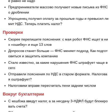
е равно не надо
Предприниматели массово получают новые письма из ФНС
о дроблении
Упрощенец получил оплату за прошлые годы и превысил ли
мит НДС. Теперь платить налог?
Проверки
Скорее перепишите пояснения: с мая робот ФНС ищет в ни
х «ошибку» и еще 13 слов
Допросов станет больше — ФНС меняет подход. Как подгот
овиться и защитить компанию
Стало известно, за какие нарушения ФНС штрафует чаще в
сего
Отправили пояснения по НДС в старом формате. Налогова
я оштрафует?
Налоговики вправе пересчитать пени задним числом
Вокруг бухгалтерии
С кешбэка введут налог, а за несдачу 3-НДФЛ будут блокиро
вать счета?