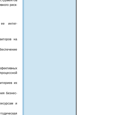
струментов
вного риск-
 ее интег-
акторов на
беспечение
эффективных
процессной
итериев их
ния бизнес-
ресурсам и
тодическая