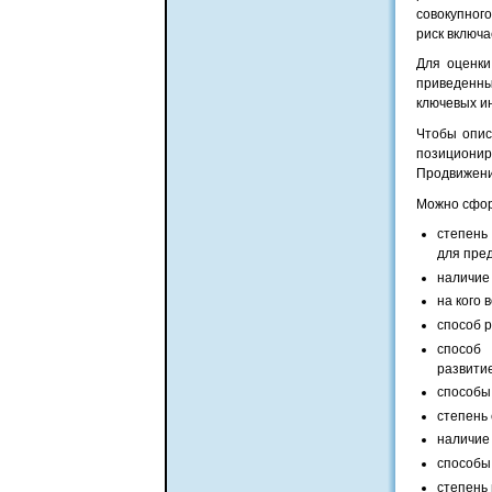
совокупног
риск включ
Для оценки
приведенны
ключевых ин
Чтобы опис
позиционир
Продвижени
Можно сфор
степень
для пре
наличие 
на кого 
способ 
способ
развити
способы
степень
наличие
способы
степень 