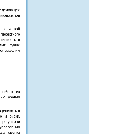
ределяющее
икризисной
вленческой
проектного
тивность и
олит лучше
ков выделим
 любого из
нию уровня
оценивать и
о и риски,
 регулярно
управления
бщая оценка