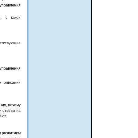
управления
е, с какой
етствующие
управления
х описаний
ния, почему
к ответы на
ают.
я развитием