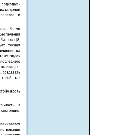
 подходах к
их моделей
развитие и
сь проблема
беспечения
бизнеса [8,
ует тесная
влияния на
текст задач
 последнего
окализацию.
, создавать
 такой как
стойчивость
собность в
состояние,
спечивается
енствования