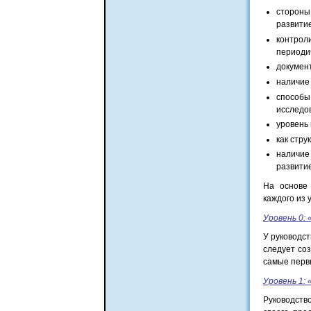
стороны
развити
контро
периоди
докумен
наличие
способ
исследо
уровень
как стру
наличи
развити
На основе
каждого из 
Уровень 0:
У руководс
следует соз
самые перв
Уровень 1:
Руководств