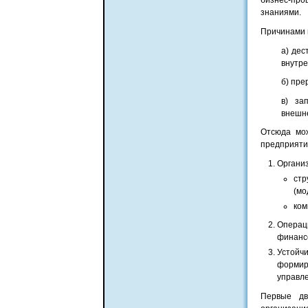
бизнес-проц
знаниями.
Причинами н
а) дес
внутре
б) пре
в) за
внешн
Отсюда мож
предприятие
Организ
стр
(мо
ком
Операц
финансо
Устойч
формир
управле
Первые дв