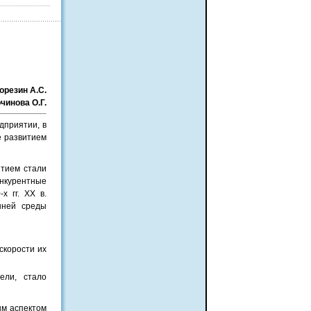
орезин А.С.
чинова О.Г.
дприятии, в
е развитием
итием стали
онкурентные
х гг. XX в.
шней среды
 скорости их
ели, стало
ым аспектом