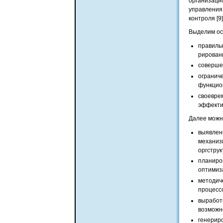
организац
управления
контроля [9]
Выделим ос
правил
рирован
соверше
огранич
функцио
своевре
эффекти
Далее можн
выявлен
механиз
оргструк
планиро
оптимиз
методич
процесс
выработ
возможн
генерир