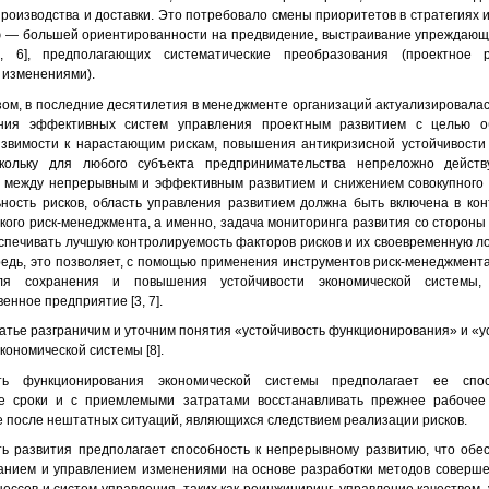
роизводства и доставки. Это потребовало смены приоритетов в стратегиях и
 — большей ориентированности на предвидение, выстраивание упреждающ
2, 6], предполагающих систематические преобразования (проектное 
 изменениями).
зом, в последние десятилетия в менеджменте организаций актуализировала
ния эффективных систем управления проектным развитием с целью о
звимости к нарастающим рискам, повышения антикризисной устойчивости 
скольку для любого субъекта предпринимательства непреложно действ
 между непрерывным и эффективным развитием и снижением совокупного 
ьность рисков, область управления развитием должна быть включена в кон
ского риск-менеджмента, а именно, задача мониторинга развития со стороны
спечивать лучшую контролируемость факторов рисков и их своевременную л
редь, это позволяет, с помощью применения инструментов риск-менеджмента
ля сохранения и повышения устойчивости экономической системы,
енное предприятие [3, 7].
татье разграничим и уточним понятия «устойчивость функционирования» и «у
кономической системы [8].
сть функционирования экономической системы предполагает ее спо
 сроки и с приемлемыми затратами восстанавливать прежнее рабочее 
 после нештатных ситуаций, являющихся следствием реализации рисков.
ть развития предполагает способность к непрерывному развитию, что обе
анием и управлением изменениями на основе разработки методов соверш