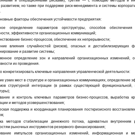
ионными и операционными рисками), третий — с помощью методов и ин
 развитием, но также при поддержке риск-менеджмента и системы корпорати
.
новные факторы обеспечения устойчивости предприятия:
ьное определение параметров оргструктуры, способов обеспечения
ности, эффективности организационных коммуникаций;
нствование бизнес-процессов, обеспечение их непрерывности;
ение влияния случайностей (рисков), опасных и дестабилизирующих ф
нирование и развитие системы;
менное определение зон и направлений организационных изменений, о
вности их проведения.
о конкретизировать ключевые направления управленческой деятельности:
ие узких мест в структуре и организационных коммуникациях, определение 
мов структурной интеграции (в рамках существующей функциональной, 
туры);
вание и контроль ключевых параметров бизнес-процессов, выработка кр
ации и методов усовершенствования;
еская поддержка и координация планирования посткризисного восстановле
ов;
ка методов стабилизации денежного потока, адекватных внутренним 
остям рыночных инструментов резервного финансирования;
ование импульсов организационных изменений, информационная и ме