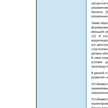
процессов п
управлению
бизнеса [
управление
Таким обра
формирова
меньшей уя
12]. И по
корреляция
его деятел
стратегиче
должна обе
В свою оче
условия д
производств
В данной с
развития» э
Устойчиво
приемлемые
нарушенное
Устойчивос
проектиров