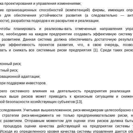
ка проектирования и управления изменениями;
ие организационных способностей (компетенций) фирмы, имеющих оп
ие для обеспечения устойчивости развития (а следовательно — ант
ости), разработка подходов к их раскрытию и реализации.
чтобы планировать и реализовы-вать отмеченные направления упра
ти, необходимо на каждом предприятии создавать эффективную систему 
 развитием. Данная система должна обеспечивать достаточную результа
скую эффективность проектов развития, что, в свою очередь, позв
вать и снижать все системные риски предприятия [1]. Среди таких рис
ионный риск;
тный риск;
новационной адаптации;
тери поддержки инвесторов.
оего системного влияния на деятельность предприятия реализация
нных выше рисков может приводить к кризисным ситуациям и сниже
ой безопасности хозяйствующих субъектов [13].
сследования. Учитывая вышеизложенное, риск-менеджерам целесообразно 
 стратегии риск-менеджмента не только предпринимательские риски, н
с развитием. Отправным моментом для оценки этих рисков должна быть
я процедура оценки качества действующей на предприятии системы 
 Исходя из определенного уровня качества системы управления дается о