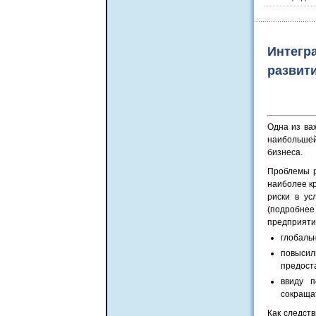
Интегр
развит
Одна из ва
наибольшей
бизнеса.
Проблемы р
наиболее к
риски в ус
(подробне
предприяти
глобальн
повысили
предост
ввиду п
сокращат
Как следст