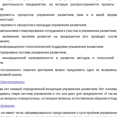
 деятельности предприятия, на которые распространяются проекты 
ем;
лируемость процессов управления развитием (кем и в какой форм
чностью);
тируемость процессов и процедур управления развитием;
 механизмов стимулирования сотрудников к участию в управлении развитием;
ы выявления проблем развития на предприятии (кто проводит соотв
вания);
 информационно-технологической поддержки управления развитием;
ктурирована система управления развитием;
е инновационной направленности в развитии методов и технологий 
ем.
 построенного перечня критериев можно предложить одно из возможны
уровней шкалы.
 «Отсутствует»
тва нет никакой определенной концепции управления развитием. Нет понима
давать такую систему управления и что она дает для предприятия. И так ка
ые вопросы отрицательны, остальные вопросы естественным образом отпад
 «Анархия»
о не имеет четко сформированного представления о сути проблем управлени