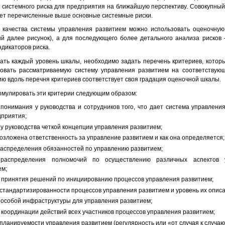
о системного риска для предприятия на ближайшую перспективу. Совокупны
ает перечисленные выше основные системные риски.
 качества системы управления развитием можно использовать оценочную
й далее рисунок), а для последующего более детального анализа рисков
дикаторов риска.
ать каждый уровень шкалы, необходимо задать перечень критериев, котор
овать рассматриваемую систему управления развитием на соответствующ
ю вдоль перечня критериев соответствует своя градация оценочной шкалы.
мулировать эти критерии следующим образом:
 понимания у руководства и сотрудников того, что дает система управлени
дприятия;
у руководства четкой концепции управления развитием;
возложена ответственность за управление развитием и как она определяется;
распределения обязанностей по управлению развитием;
 распределения полномочий по осуществлению различных аспектов 
ем;
 принятия решений по инициированию процессов управления развитием;
 стандартизированности процессов управления развитием и уровень их описа
 особой инфраструктуры для управления развитием;
 координации действий всех участников процессов управления развитием;
планируемости управления развитием (регулярность или «от случая к случаю