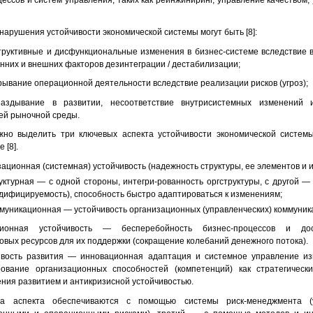
ессов и систем управления, таких как реинжиниринг, управление качеством,
арушения устойчивости экономической системы могут быть [8]:
труктивные и дисфункциональные изменения в бизнес-системе вследствие 
нних и внешних факторов дезинтеграции / дестабилизации;
рывание операционной деятельности вследствие реализации рисков (угроз);
паздывание в развитии, несоответствие внутрисистемных изменений 
ей рыночной среды.
но выделить три ключевых аспекта устойчивости экономической системы
 [8].
ационная (системная) устойчивость (надежность структуры, ее элементов и и
уктурная — с одной стороны, интегри-рованность оргструктуры, с другой — 
дифицируемость), способность быстро адаптироваться к изменениям;
муникационная — устойчивость организационных (управленческих) коммуник
ионная устойчивость — бесперебойность бизнес-процессов и дос
вых ресурсов для их поддержки (сокращение колебаний денежного потока).
ивость развития — инновационная адаптация и системное управление из
ование организационных способностей (компетенций) как стратегически
ния развитием и антикризисной устойчивостью.
а аспекта обеспечиваются с помощью системы риск-менеджмента (