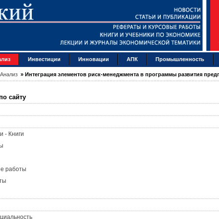
ализ
Инвестиции
Инновации
АПК
Промышленность
Анализ
»
Интеграция элементов риск-менеджмента в программы развития пред
по сайту
и - Книги
ы
ые работы
ты
циальность