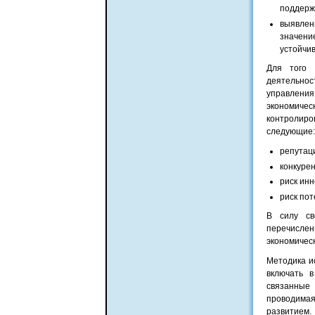
поддерж
выявлен
значен
устойчив
Для того 
деятельнос
управления
экономиче
контролиро
следующие:
репутац
конкурен
риск ин
риск по
В силу св
перечисле
экономическ
Методика и
включать в
связанные 
проводима
развитием.