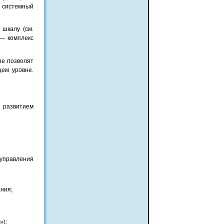
й системный
 шкалу (см.
 — комплекс
ые позволят
ем уровне.
я развитием
управления
ния;
»);