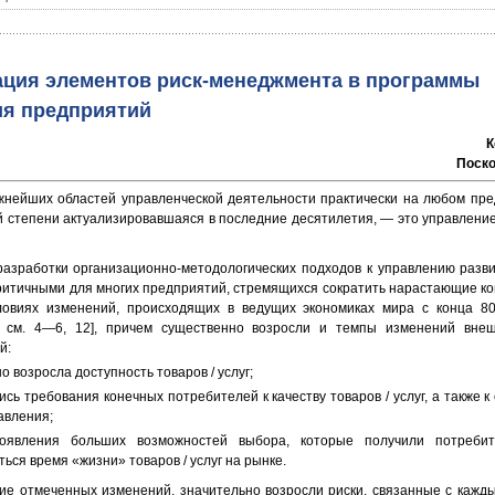
ация элементов риск-менеджмента в программы
ия предприятий
К
Поско
жнейших областей управленческой деятельности практически на любом пре
 степени актуализировавшаяся в последние десятилетия, — это управлени
азработки организационно-методологических подходов к управлению разв
ритичными для многих предприятий, стремящихся сократить нарастающие к
ловиях изменений, происходящих в ведущих экономиках мира с конца 80-
е см. 4—6, 12], причем существенно возросли и темпы изменений вне
й:
о возросла доступность товаров / услуг;
сь требования конечных потребителей к качеству товаров / услуг, а также к
авления;
оявления больших возможностей выбора, которые получили потребит
ься время «жизни» товаров / услуг на рынке.
вие отмеченных изменений, значительно возросли риски, связанные с кажд