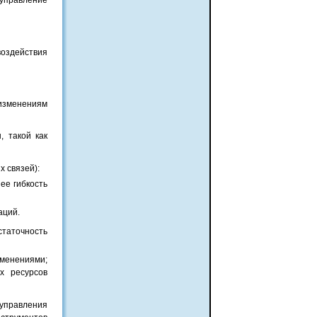
 управление
воздействия
изменениям
, такой как
х связей):
ее гибкость
аций.
таточность
менениями;
х ресурсов
управления