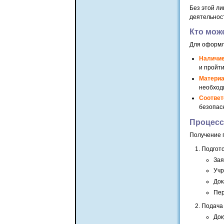
Без этой л
деятельнос
Кто мож
Для оформл
Наличие
и пройт
Материа
необход
Соответ
безопас
Процесс
Получение 
Подгото
Зая
Учр
Док
Пер
Подача
Док