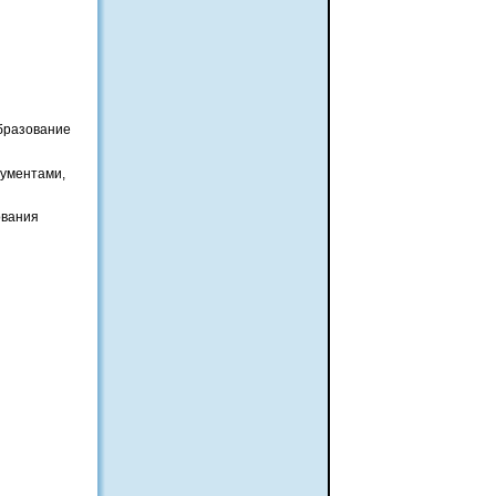
бразование
рументами,
ования