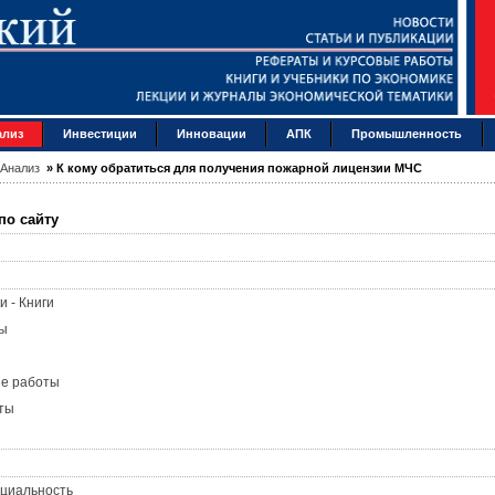
ализ
Инвестиции
Инновации
АПК
Промышленность
Анализ
»
К кому обратиться для получения пожарной лицензии МЧС
по сайту
и - Книги
ы
ые работы
ты
циальность