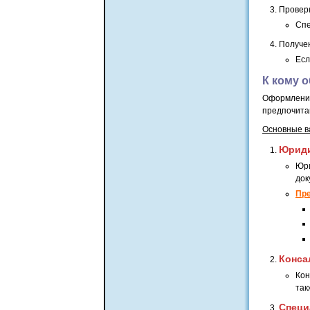
Провер
Спе
Получе
Есл
К кому 
Оформлени
предпочита
Основные в
Юрид
Юри
док
Пр
Конса
Кон
так
Специ