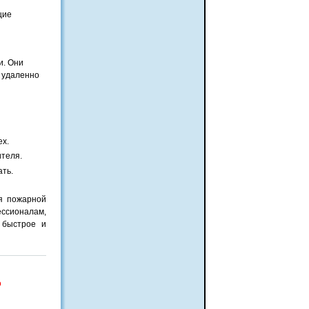
щие
и. Они
 удаленно
ех.
ителя.
ать.
я пожарной
ессионалам,
 быстрое и
о