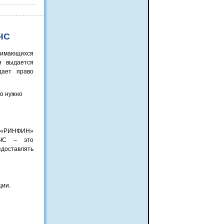
ЧС
нимающихся
я выдается
дает право
то нужно
ИНФИН»
МЧС – это
доставлять
ции.