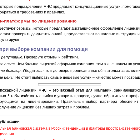
оторые подразделения МЧС предлагают консультационные услуги, помогаю
обраться в требованиях и правилах.
н-платформы по лицензированию
ествуют сервисы, которые предлагают дистанционное оформление лицензи
огают проверить документы онлайн, предоставляют пошаговые инструкции и
сультируют.
при выборе компании для помощи
е репутацию
. Проверьте отзывы и рейтинги.
те опыт
. Чем больше лицензий оформила компания, тем выше шансы на усп
те договор
. Убедитесь, что в договоре прописаны все обязательства исполн
те цены
. Не стоит выбирать самые дешевые услуги – качество может пострад
пожарной лицензии МЧС – это важный этап для компаний, занимающихс
тью. Чтобы избежать ошибок и ускорить процесс, лучше обратиться к проф
ирующимся на лицензировании. Правильный выбор партнера обеспечит
олучение лицензии без лишних затрат и проблем.
убликации
льная банковская система в России: тенденции и факторы пространственног
деления