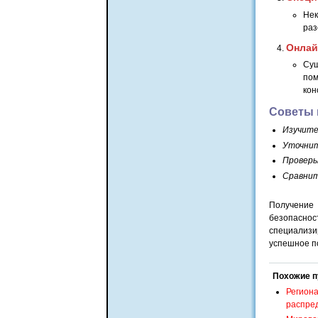
Нек
раз
Онлай
Сущ
пом
кон
Советы 
Изучит
Уточни
Проверь
Сравни
Получение 
безопаснос
специализ
успешное п
Похожие п
Региона
распре