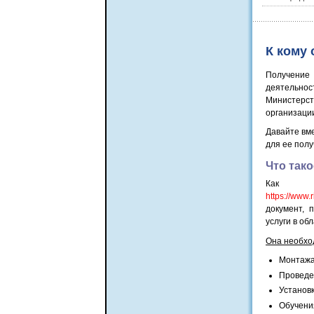
К кому
Получение
деятельно
Министерс
организаци
Давайте вме
для ее полу
Что так
Как р
https://www.r
документ, 
услуги в об
Она необхо
Монтажа
Проведе
Установ
Обучени