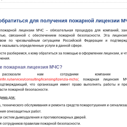
 обратиться для получения пожарной лицензии М
 пожарной лицензии МЧС – обязательная процедура для компаний, за
стью, связанной с обеспечением пожарной безопасности. Эта лицензи
твом по чрезвычайным ситуациям Российской Федерации и подтверж
и оказывать определенные услуги в данной сфере.
сте разберемся, к кому обратиться за помощью в оформлении лицензии, и ч
чения.
ое пожарная лицензия МЧС?
ассказали нам сотрудники компании «Р
infin.ru/services/consulting/licensing/lizenzia-mchs/
, пожарная лицензия 
подтверждающий, что организация имеет право выполнять работы и пре
ласти пожарной безопасности.
дима для:
, технического обслуживания и ремонта средств пожаротушения и сигнализа
ния огнезащитных работ.
ки систем дымоудаления и противопожарных дверей.
я сотрудников правилам пожарной безопасности.