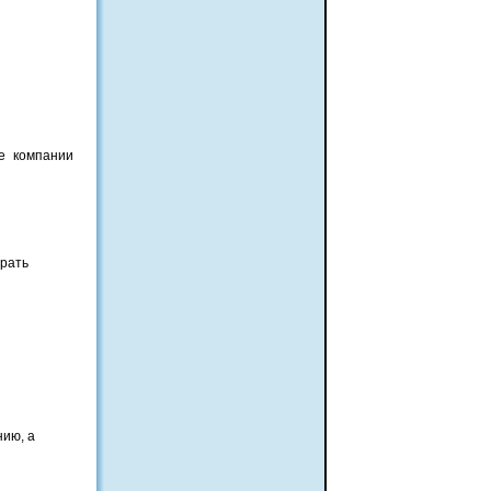
е компании
рать
нию, а