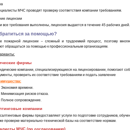
ка
циалисты МЧС проводят проверку соответствия компании требованиям.
ние лицензии
и все требования выполнены, лицензия выдается в течение 45 рабочих дней.
обратиться за помощью?
е пожарной лицензии – сложный и трудоемкий процесс, поэтому многи
ют обращаться за помощью к профессиональным организациям.
арианты:
ические фирмы
дические компании, специализирующиеся на лицензировании, помогают соб
ументы, проверить их соответствие требованиям и подать заявление
еимущества:
Экономия времени.
Минимизация рисков отказа.
Полное сопровождение.
лтинговые компании
салтинговые фирмы предоставляют услуги по подготовке сотрудников, обуче
же проверке материально-технической базы на соответствие нормам.
алисты МЧС (по согласованию)