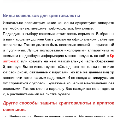
Виды кошельков для криптовалюты
Изначально рассмотрим какие кошельки существуют: аппаратн
ые, мобильные, внешние, web-кошельки, бумажные.
Подходить к выбору кошелька стоит очень серьезно. Выбранны
й вами кошелек должен быть указан на официальном сайте кри
птовалюты. Так же должно быть несколько ключей — приватный
и публичный. Лучше пользоваться «холодным» аппаратным ко
шельком (подробную информацию можно получить на сайте
Кр
иптонист
) или хранить на нем максимальную часть сбережени
й, которую Вы не используете. «Холодные» кошельки тоже име
ют свои риски, связанные с вирусами, но все же данный вид хр
анения считается самым надежным. И не всегда антивирусы мо
гут справиться с угрозой. Бумажные кошельки максимально без
опасными. Так как ключ и пароль у Вас находится не в гаджета
х, а распечатанными на листке бумаги.
Другие способы защиты криптовалюты и крипток
ошельков:
Шифрование. Другими словами пароль. Не дает стопроцент