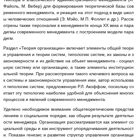
Файоль, М. Вебер) для формирования теоретической базы сов
ременного менеджмента, и реакция на этот подход в виде школ
ы человеческих отношений (Э. Мэйо, М.П. Фоллет и др.). Рассм
отрены также персоналии в менеджменте конца ХХ века и пара
дигмы современного менеджмента с построением модели пара
дигм.
Раздел «Теория организации» включает элементы общей теори
и управления и теории систем, типологию систем, их законы и з
акономерности и их действие на объект менеджмента - социал
ьную систему или организацию, а также элементы институцион
альной теории. При рассмотрении такого ключевого вопроса ка
к системы и закономерности управления ими, автор использова
л типологию систем, предложенную Р.Л. Акоффом, поскольку сч
итает эту типологию наиболее удобной для объяснения многих
процессов и явлений современного менеджмента.
Уделено необходимое внимание общетеоретическим представ
лениям о социальном порядке, как общем результате деятельн
ости менеджера. Организация рассматривается как элемент со
циальной среды и как инструмент упорядочивания деятельност
и. Показан генезис и развитие структур управления организаци