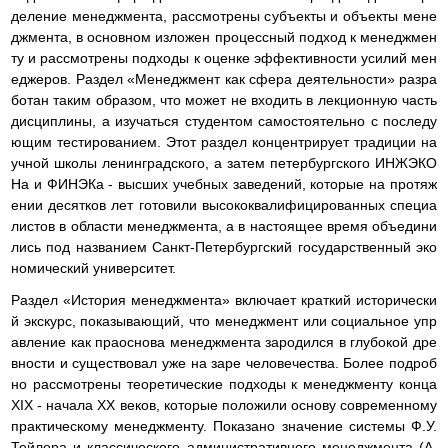
деление менеджмента, рассмотрены субъекты и объекты мене
джмента, в основном изложен процессный подход к менеджмен
ту и рассмотрены подходы к оценке эффективности усилий мен
еджеров. Раздел «Менеджмент как сфера деятельности» разра
ботан таким образом, что может не входить в лекционную часть
дисциплины, а изучаться студентом самостоятельно с последу
ющим тестированием. Этот раздел концентрирует традиции на
учной школы ленинградского, а затем петербургского ИНЖЭКО
На и ФИНЭКа - высших учебных заведений, которые на протяж
ении десятков лет готовили высококвалифицированных специа
листов в области менеджмента, а в настоящее время объедини
лись под названием Санкт-Петербургский государственный эко
номический университет.
Раздел «История менеджмента» включает краткий исторически
й экскурс, показывающий, что менеджмент или социальное упр
авление как праоснова менеджмента зародился в глубокой дре
вности и существовал уже на заре человечества. Более подроб
но рассмотрены теоретические подходы к менеджменту конца
XIX - начала ХХ веков, которые положили основу современному
практическому менеджменту. Показано значение системы Ф.У.
Тейлора и классического административного менеджмента (А.