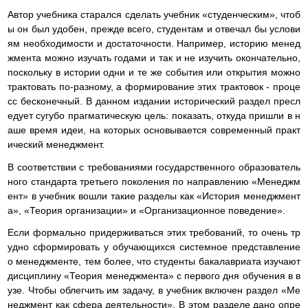
Автор учебника старался сделать учебник «студенческим», чтоб
ы он был удобен, прежде всего, студентам и отвечал бы услови
ям необходимости и достаточности. Например, историю менед
жмента можно изучать годами и так и не изучить окончательно,
поскольку в истории одни и те же события или открытия можно
трактовать по-разному, а формирование этих трактовок - проце
сс бесконечный. В данном издании исторический раздел пресл
едует сугубо прагматическую цель: показать, откуда пришли в н
аше время идеи, на которых основывается современный практ
ический менеджмент.
В соответствии с требованиями государственного образователь
ного стандарта третьего поколения по направлению «Менеджм
ент» в учебник вошли такие разделы как «История менеджмент
а», «Теория организации» и «Организационное поведение».
Если формально придерживаться этих требований, то очень тр
удно сформировать у обучающихся системное представление
о менеджменте, тем более, что студенты бакалавриата изучают
дисциплину «Теория менеджмента» с первого дня обучения в в
узе. Чтобы облегчить им задачу, в учебник включен раздел «Ме
неджмент как сфера деятельности». В этом разделе дано опре