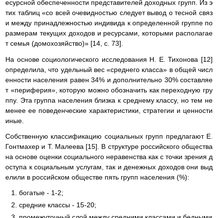
есурсной обеспеченности представителей доходных групп. Из э
тих таблиц «со всей очевидностью следует вывод о тесной связ
и между принадлежностью индивида к определенной группе по
размерам текущих доходов и ресурсами, которыми располагае
т семья (домохозяйство)» [14, с. 73].
На основе социологического исследования Н. Е. Тихонова [12]
определила, что удельный вес «среднего класса» в общей числ
енности населения равен 34% и дополнительно 30% составляе
т «периферия», которую можно обозначить как переходную гру
ппу. Эта группа населения близка к среднему классу, но тем не
менее ее поведенческие характеристики, стратегии и ценности
иные.
Собственную классификацию социальных групп предлагают Е.
Гонтмахер и Т. Малеева [15]. В структуре российского общества
на основе оценки социального неравенства как с точки зрения д
оступа к социальным услугам, так и денежных доходов они выд
елили в российском обществе пять групп населения (%):
богатые - 1-2;
средние классы - 15-20;
промежуточный слой между средними классами и бедными