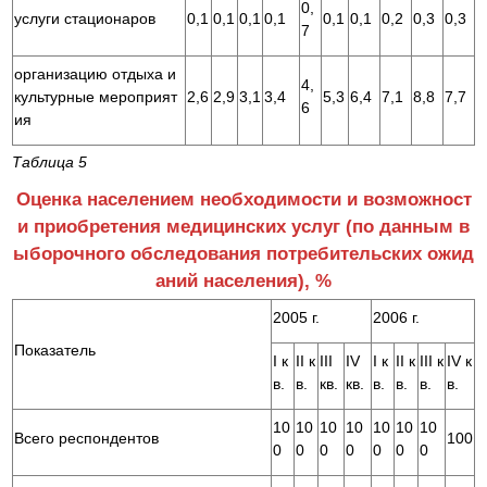
0,
услуги стационаров
0,1
0,1
0,1
0,1
0,1
0,1
0,2
0,3
0,3
7
организацию отдыха и
4,
культурные мероприят
2,6
2,9
3,1
3,4
5,3
6,4
7,1
8,8
7,7
6
ия
Таблица 5
Оценка населением необходимости и возможност
и приобретения медицинских услуг (по данным в
ыборочного обследования потребительских ожид
аний населения), %
2005 г.
2006 г.
Показатель
I к
II к
III
IV
I к
II к
III к
IV к
в.
в.
кв.
кв.
в.
в.
в.
в.
10
10
10
10
10
10
10
Всего респондентов
100
0
0
0
0
0
0
0