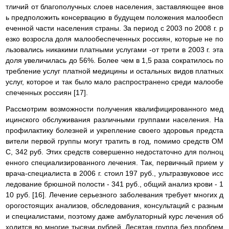
тличий от благополучных слоев населения, заставляющее внов
ь предположить консервацию в будущем положения малообесп
еченной части населения страны. За период с 2003 по 2008 г. р
езко возросла доля малообеспеченных россиян, которые не по
льзовались никакими платными услугами -от трети в 2003 г. эта
доля увеличилась до 56%. Более чем в 1,5 раза сократилось по
требление услуг платной медицины и остальных видов платных
услуг, которое и так было мало распространено среди малообе
спеченных россиян [17].
Рассмотрим возможности получения квалифицированного мед
ицинского обслуживания различными группами населения. На
профилактику болезней и укрепление своего здоровья предста
вители первой группы могут тратить в год, помимо средств ОМ
С, 342 руб. Этих средств совершенно недостаточно для полноц
енного специализированного лечения. Так, первичный прием у
врача-специалиста в 2006 г. стоил 197 руб., ультразвуковое исс
ледование брюшной полости - 341 руб., общий анализ крови - 1
10 руб. [16]. Лечение серьезного заболевания требует многих д
орогостоящих анализов, обследования, консультаций с разным
и специалистами, поэтому даже амбулаторный курс лечения об
ходится во многие тысячи рублей. Десятая группа без проблем