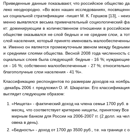
Приведенные данные показывают, что российское общество да
леко неоднородно. «Во всех наших исследованиях, посвященн
ых социальной стратификации -пишет М. К. Горшков [13], - неиз
менно выявлялся весьма примечательный социологический фа
кт: доминирующим в количественном отношении в российском
обществе оказывался не слой бедных и не средние слои, а тот
слой населения, который принято именовать малообеспеченны
м. Именно он является промежуточным звеном между бедными
и средними слоями общества. Весной 2008 года численность с
оциальных слоев была следующей: бедные - 16 %; нуждающие
ся - 16 %; собственно малообеспеченные - 27 %; относительно
благополучные слои населения - 41 %».
Классификацию респондентов по размерам доходов на ноябрь
-декабрь 2006 г. предложил О. И. Шкаратан. Его классификация
выглядит следующим образом:
«Нищета» - фактический доход на члена семьи 1700 руб. в
месяц, что соответствует критерию нищеты, принятому Все
мирным банком для России на 2006-2007 гг. (2 долл. на чел
овека в день).
«Бедность» - доход от 1700 до 3500 руб., т.е. на границе с о