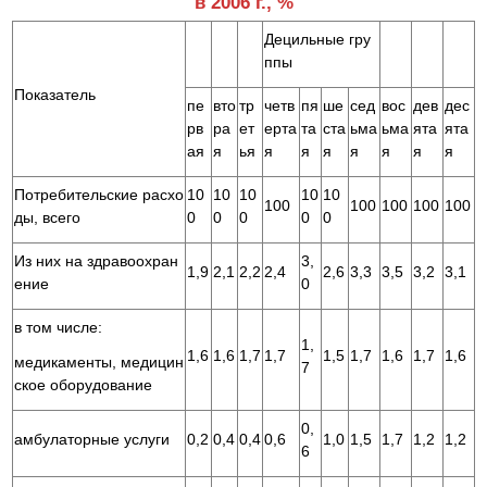
в 2006 г., %
Децильные гру
ппы
Показатель
пе
вто
тр
четв
пя
ше
сед
вос
дев
дес
рв
ра
ет
ерта
та
ста
ьма
ьма
ята
ята
ая
я
ья
я
я
я
я
я
я
я
Потребительские расхо
10
10
10
10
10
100
100
100
100
100
ды, всего
0
0
0
0
0
Из них на здравоохран
3,
1,9
2,1
2,2
2,4
2,6
3,3
3,5
3,2
3,1
ение
0
в том числе:
1,
1,6
1,6
1,7
1,7
1,5
1,7
1,6
1,7
1,6
медикаменты, медицин
7
ское оборудование
0,
амбулаторные услуги
0,2
0,4
0,4
0,6
1,0
1,5
1,7
1,2
1,2
6