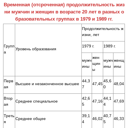
Временная (отсроченная) продолжительность жиз
ни мужчин и женщин в возрасте 20 лет в разных о
бразовательных группах в 1979 и 1989 гг.
Продолжительность ж
изни, лет
Групп
1979 г.
1989 г.
Уровень образования
а
жен
мужч
мужч
женщ
щин
ины
ины
ины
ы
Перв
44,3
45,6
Высшее и незаконченное высшее
47,45
48,04
ая
7
0
Втор
42,6
44,1
Среднее специальное
47,16
47,69
ая
5
4
Треть
39,1
40,7
Среднее общее
46,02
46,33
я
4
5