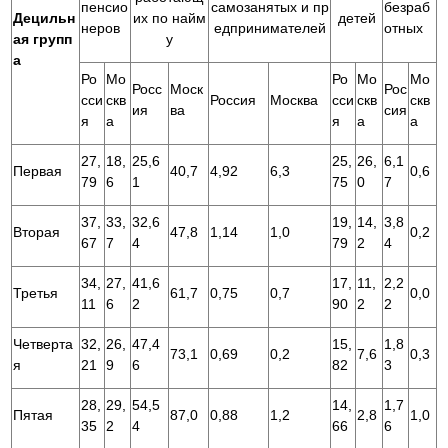
пенсио
самозанятых и пр
безраб
Децильн
их по найм
детей
неров
едпринимателей
отных
ая групп
у
а
Ро
Мо
Ро
Мо
Мо
Росс
Моск
Рос
сси
скв
Россия
Москва
сси
скв
скв
ия
ва
сия
я
а
я
а
а
27,
18,
25,6
25,
26,
6,1
Первая
40,7
4,92
6,3
0,6
79
6
1
75
0
7
37,
33,
32,6
19,
14,
3,8
Вторая
47,8
1,14
1,0
0,2
67
7
4
79
2
4
34,
27,
41,6
17,
11,
2,2
Третья
61,7
0,75
0,7
0,0
11
6
2
90
2
2
Четверта
32,
26,
47,4
15,
1,8
73,1
0,69
0,2
7,6
0,3
я
21
9
6
82
3
28,
29,
54,5
14,
1,7
Пятая
87,0
0,88
1,2
2,8
1,0
35
2
4
66
6