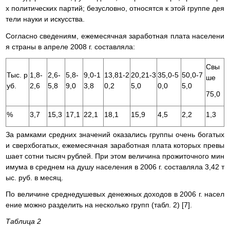
х политических партий; безусловно, относятся к этой группе дея
тели науки и искусства.
Согласно сведениям, ежемесячная заработная плата населени
я страны в апреле 2008 г. составляла:
Свы
Тыс. р
1,8-
2,6-
5,8-
9,0-1
13,81-2
20,21-3
35,0-5
50,0-7
ше
уб.
2,6
5,8
9,0
3,8
0,2
5,0
0,0
5,0
75,0
%
3,7
15,3
17,1
22,1
18,1
15,9
4,5
2,2
1,3
За рамками средних значений оказались группы очень богатых
и сверхбогатых, ежемесячная заработная плата которых превы
шает сотни тысяч рублей. При этом величина прожиточного мин
имума в среднем на душу населения в 2006 г. составляла 3,42 т
ыс. руб. в месяц.
По величине среднедушевых денежных доходов в 2006 г. насел
ение можно разделить на несколько групп (табл. 2) [7].
Таблица 2