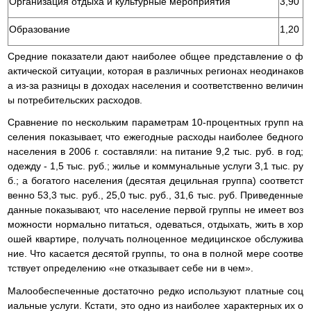
Организация отдыха и культурные мероприятия
3,90
Образование
1,20
Средние показатели дают наиболее общее представление о ф
актической ситуации, которая в различных регионах неодинаков
а из-за разницы в доходах населения и соответственно величин
ы потребительских расходов.
Сравнение по нескольким параметрам 10-процентных групп на
селения показывает, что ежегодные расходы наиболее бедного
населения в 2006 г. составляли: на питание 9,2 тыс. руб. в год;
одежду - 1,5 тыс. руб.; жилье и коммунальные услуги 3,1 тыс. ру
б.; а богатого населения (десятая децильная группа) соответст
венно 53,3 тыс. руб., 25,0 тыс. руб., 31,6 тыс. руб. Приведенные
данные показывают, что население первой группы не имеет воз
можности нормально питаться, одеваться, отдыхать, жить в хор
ошей квартире, получать полноценное медицинское обслужива
ние. Что касается десятой группы, то она в полной мере соотве
тствует определению «не отказывает себе ни в чем».
Малообеспеченные достаточно редко используют платные соц
иальные услуги. Кстати, это одно из наиболее характерных их о