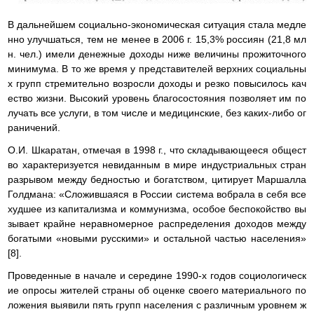
В дальнейшем социально-экономическая ситуация стала медле
нно улучшаться, тем не менее в 2006 г. 15,3% россиян (21,8 мл
н. чел.) имели денежные доходы ниже величины прожиточного
минимума. В то же время у представителей верхних социальны
х групп стремительно возросли доходы и резко повысилось кач
ество жизни. Высокий уровень благосостояния позволяет им по
лучать все услуги, в том числе и медицинские, без каких-либо ог
раничений.
О.И. Шкаратан, отмечая в 1998 г., что складывающееся общест
во характеризуется невиданным в мире индустриальных стран
разрывом между бедностью и богатством, цитирует Маршалла
Голдмана: «Сложившаяся в России система вобрала в себя все
худшее из капитализма и коммунизма, особое беспокойство вы
зывает крайне неравномерное распределения доходов между
богатыми «новыми русскими» и остальной частью населения»
[8].
Проведенные в начале и середине 1990-х годов социологическ
ие опросы жителей страны об оценке своего материального по
ложения выявили пять групп населения с различным уровнем ж