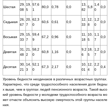
29,
19,
57,6
13,
1,4
Шестая
80,0
0,78
0,0
5,8
0,0
08
5
1
82
0
26,
20,
62,3
12,
12,
1,2
Седьмая
60,6
0,61
0,0
0,0
67
7
0
33
8
0
29,
15,
59,4
11,
10,
1,1
Восьмая
67,2
0,96
0,0
0,0
33
7
9
18
5
7
31,
21,
58,2
9,2
18,
1,2
Девятая
60,8
1,16
0,0
0,0
48
2
0
6
5
7
30,
14,
52,1
10,
12,
2,2
Десятая
67,3
2,17
0,0
0,4
21
3
0
01
4
0
Уровень бедности неодинаков в различных возрастных группах.
Характерно, что среди трудоспособного населения доля бедны
х выше, чем в группах людей пенсионного возраста. Такой высо
кий уровень бедности у молодежи трудоспособного возраста мо
жет отчасти объяснить высокую смертность этой группы населе
ния.