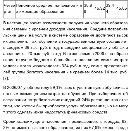
Четве
Неполное среднее, начальное и н
38,9
39,4
45,92
45,65
ртая
е имеющие образования
9
4
В настоящее время возможности получения хорошего образова
ния связаны с уровнем доходов населения. Средние потребите
льские цены на услуги в системе образования достигают высок
их значений. Так, обучение в государственном вузе составляет
в среднем 36 тыс. руб. в год, в средних специальных учебных з
аведениях - 20 тыс. руб. в год. В то же время в 2006 г. на образо
вание в группе бедного и беднейшего населения семья из трех
человек могла израсходовать 324 руб. в год, семья представите
лей группы богатого населения - в среднем более 14 тыс. руб.
[7].
В 2006/07 учебном году 59,1% всех студентов вузов обучались с
полным возмещением затрат на обучение. При выборочном об
следовании потребительских ожиданий 24% респондентов отве
тили, что хотели бы приобрести услуги образования, но не могу
т этого сделать из-за недостатка финансовых средств.
Среди малоимущего населения, проживающего в городах, 82,
3% не имеют высшего образования, из них 67,9% имеют средн