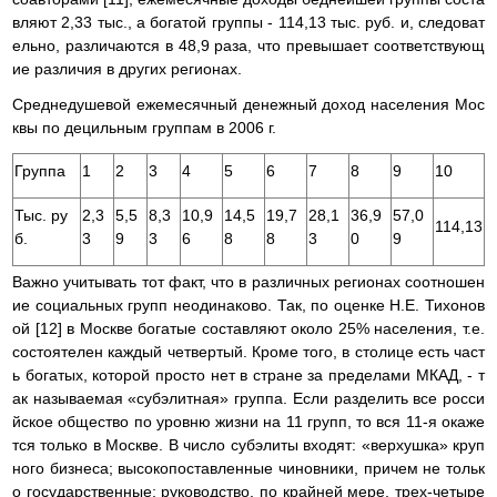
вляют 2,33 тыс., а богатой группы - 114,13 тыс. руб. и, следоват
ельно, различаются в 48,9 раза, что превышает соответствующ
ие различия в других регионах.
Среднедушевой ежемесячный денежный доход населения Мос
квы по децильным группам в 2006 г.
Группа
1
2
3
4
5
6
7
8
9
10
Тыс. ру
2,3
5,5
8,3
10,9
14,5
19,7
28,1
36,9
57,0
114,13
б.
3
9
3
6
8
8
3
0
9
Важно учитывать тот факт, что в различных регионах соотношен
ие социальных групп неодинаково. Так, по оценке Н.Е. Тихонов
ой [12] в Москве богатые составляют около 25% населения, т.е.
состоятелен каждый четвертый. Кроме того, в столице есть част
ь богатых, которой просто нет в стране за пределами МКАД, - т
ак называемая «субэлитная» группа. Если разделить все росси
йское общество по уровню жизни на 11 групп, то вся 11-я окаже
тся только в Москве. В число субэлиты входят: «верхушка» круп
ного бизнеса; высокопоставленные чиновники, причем не тольк
о государственные; руководство, по крайней мере, трех-четыре