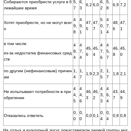
Собираются приобрести услуги в б
5,
6,
6,
5,
6,2
6,0
6,9
7,2
лижайшее время
7
3
2
8
4
4
5
4
Хотят приобрести, но не могут всег
47,
47,
48,
47,
9,
9,
0,
7,
о
5
7
6
1
8
1
1
4
в том числе:
4
4
4
4
45,
45,
46,
45,
8,
7,
7,
5,
из-за недостатка финансовых сред
6
4
8
0
4
4
6
7
ств
по другим (нефинансовым) причин
1,
1,
2,
1,
1,9
2,3
1,8
2,1
ам
4
7
5
7
4
4
4
4
Не испытывают потребности в при
46,
46,
43,
44,
4,
4,
3,
6,
обретении
3
2
7
9
5
6
3
4
0,
0,
0,
0,
Отказались ответить
0,0
0,1
0,8
0,8
0
0
4
4
На отдых и культурный досуг представители первой группы мог