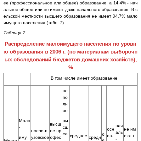
ее (профессиональное или общее) образование, а 14,4% - нач
альное общее или не имеют даже начального образования. В с
ельской местности высшего образования не имеет 94,7% мало
имущего населения (табл. 7).
Таблица 7
Распределение малоимущего населения по уровн
ю образования в 2006 г. (по материалам выборочн
ых обследований бюджетов домашних хозяйств),
%
В том числе имеет образование
не
по
лн
ое
Мало
вы
высш
нач
-
сш
осн
не им
после-в
ее пр
аль
ее
о
среднее
ов-
еют н
узовское
офес
средн
иму
-
Место
б