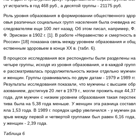
ут истратить в год 468 руб., а десятой группы - 21175 руб.
Роль уровня образования в формировании общественного здор
овья различных социальных групп населения была очевидна ис
следователям еще 100 лет назад. Об этом писал, например, Ф.
Ф. Эрисман в 1902 г. [1]. В работе «Неравенство и смертность в
России» [18] показана связь между уровнем образования и общ
ественным здоровьем в конце ХХ в. (табл. 6).
В процессе исследования все респонденты были разделены на
четыре группы, исходя из уровня образования, и в каждой групп
е рассматривалась продолжительность жизни отдельно мужчин
и женщин. Группы сравнивались по двум датам - 1979 и 1989 гг.
Результаты исследования показали, что мужчины с высшим обр
азованием, достигнув 20 лет в 1979 г., могли прожить еще 44,37
года, для мужчин с низким уровнем образования такая перспек
тива была на 5,38 года меньше. У женщин эта разница составл
яла 1,53 года. В 1989 г. порядок цифр увеличился - у мужчин ра
зрыв между первой и четвертой группами был равен 6,16 года,
у женщин - 2,39 года.
Таблица 6