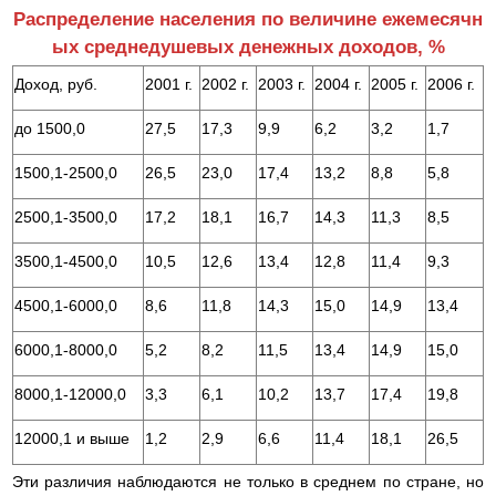
Распределение населения по величине ежемесячн
ых среднедушевых денежных доходов, %
Доход, руб.
2001 г.
2002 г.
2003 г.
2004 г.
2005 г.
2006 г.
до 1500,0
27,5
17,3
9,9
6,2
3,2
1,7
1500,1-2500,0
26,5
23,0
17,4
13,2
8,8
5,8
2500,1-3500,0
17,2
18,1
16,7
14,3
11,3
8,5
3500,1-4500,0
10,5
12,6
13,4
12,8
11,4
9,3
4500,1-6000,0
8,6
11,8
14,3
15,0
14,9
13,4
6000,1-8000,0
5,2
8,2
11,5
13,4
14,9
15,0
8000,1-12000,0
3,3
6,1
10,2
13,7
17,4
19,8
12000,1 и выше
1,2
2,9
6,6
11,4
18,1
26,5
Эти различия наблюдаются не только в среднем по стране, но