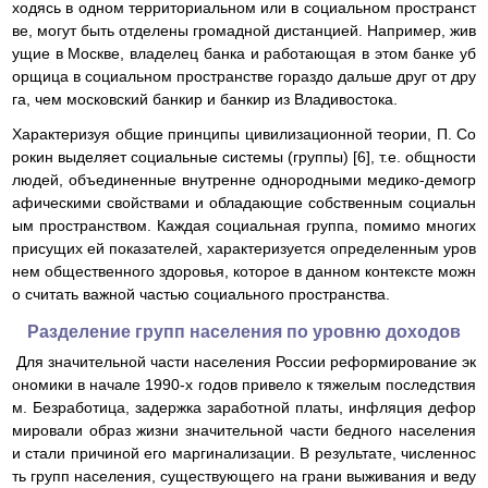
ходясь в одном территориальном или в социальном пространст
ве, могут быть отделены громадной дистанцией. Например, жив
ущие в Москве, владелец банка и работающая в этом банке уб
орщица в социальном пространстве гораздо дальше друг от дру
га, чем московский банкир и банкир из Владивостока.
Характеризуя общие принципы цивилизационной теории, П. Со
рокин выделяет социальные системы (группы) [6], т.е. общности
людей, объединенные внутренне однородными медико-демогр
афическими свойствами и обладающие собственным социальн
ым пространством. Каждая социальная группа, помимо многих
присущих ей показателей, характеризуется определенным уров
нем общественного здоровья, которое в данном контексте можн
о считать важной частью социального пространства.
Разделение групп населения по уровню доходов
Для значительной части населения России реформирование эк
ономики в начале 1990-х годов привело к тяжелым последствия
м. Безработица, задержка заработной платы, инфляция дефор
мировали образ жизни значительной части бедного населения
и стали причиной его маргинализации. В результате, численнос
ть групп населения, существующего на грани выживания и веду