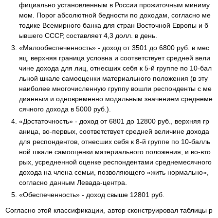
фициально установленным в России прожиточным миниму
мом. Порог абсолютной бедности по доходам, согласно ме
тодике Всемирного банка для стран Восточной Европы и б
ывшего СССР, составляет 4,3 долл. в день.
«Малообеспеченность» - доход от 3501 до 6800 руб. в мес
яц, верхняя граница условна и соответствует средней вели
чине дохода для лиц, отнесших себя к 5-й группе по 10-бал
льной шкале самооценки материального положения (в эту
наиболее многочисленную группу вошли респонденты с ме
дианным и одновременно модальным значением среднеме
сячного дохода в 5000 руб.).
«Достаточность» - доход от 6801 до 12800 руб., верхняя гр
аница, во-первых, соответствует средней величине дохода
для респондентов, отнесших себя к 8-й группе по 10-балль
ной шкале самооценки материального положения, и во-вто
рых, усредненной оценке респондентами среднемесячного
дохода на члена семьи, позволяющего «жить нормально»,
согласно данным Левада-центра.
«Обеспеченность» - доход свыше 12801 руб.
Согласно этой классификации, автор сконструировал таблицы р