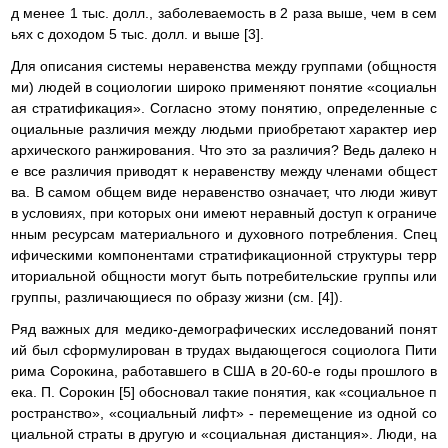
д менее 1 тыс. долл., заболеваемость в 2 раза выше, чем в сем
ьях с доходом 5 тыс. долл. и выше [3].
Для описания системы неравенства между группами (общностя
ми) людей в социологии широко применяют понятие «социальн
ая стратификация». Согласно этому понятию, определенные с
оциальные различия между людьми приобретают характер иер
архического ранжирования. Что это за различия? Ведь далеко н
е все различия приводят к неравенству между членами общест
ва. В самом общем виде неравенство означает, что люди живут
в условиях, при которых они имеют неравный доступ к ограниче
нным ресурсам материального и духовного потребления. Спец
ифическими компонентами стратификационной структуры терр
иториальной общности могут быть потребительские группы или
группы, различающиеся по образу жизни (см. [4]).
Ряд важных для медико-демографических исследований понят
ий был сформулирован в трудах выдающегося социолога Пити
рима Сорокина, работавшего в США в 20-60-е годы прошлого в
ека. П. Сорокин [5] обосновал такие понятия, как «социальное п
ространство», «социальный лифт» - перемещение из одной со
циальной страты в другую и «социальная дистанция». Люди, на