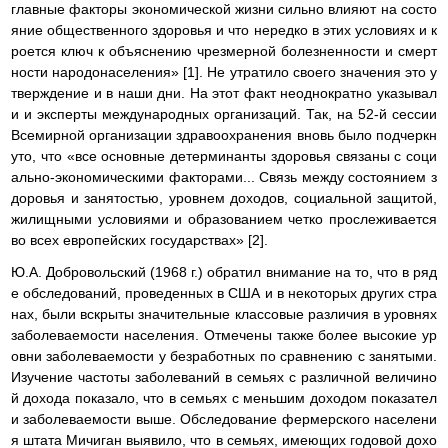
главные факторы экономической жизни сильно влияют на состо
яние общественного здоровья и что нередко в этих условиях и к
роется ключ к объяснению чрезмерной болезненности и смерт
ности народонаселения» [1]. Не утратило своего значения это у
тверждение и в наши дни. На этот факт неоднократно указывал
и и эксперты международных организаций. Так, на 52-й сессии
Всемирной организации здравоохранения вновь было подчеркн
уто, что «все основные детерминанты здоровья связаны с соци
ально-экономическими факторами... Связь между состоянием з
доровья и занятостью, уровнем доходов, социальной защитой,
жилищными условиями и образованием четко прослеживается
во всех европейских государствах» [2].
Ю.А. Добровольский (1968 г.) обратил внимание на то, что в ряд
е обследований, проведенных в США и в некоторых других стра
нах, были вскрыты значительные классовые различия в уровнях
заболеваемости населения. Отмечены также более высокие ур
овни заболеваемости у безработных по сравнению с занятыми.
Изучение частоты заболеваний в семьях с различной величино
й дохода показало, что в семьях с меньшим доходом показател
и заболеваемости выше. Обследование фермерского населени
я штата Мичиган выявило, что в семьях, имеющих годовой дохо