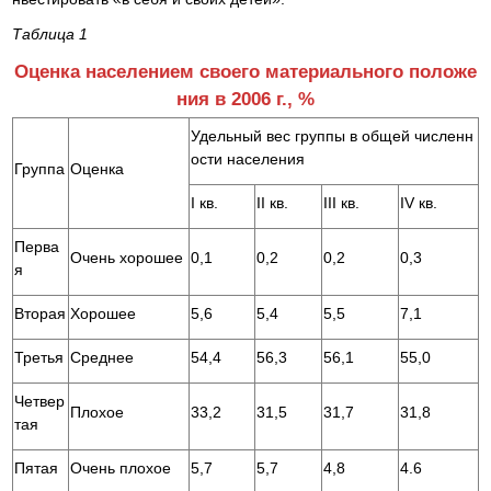
Таблица 1
Оценка населением своего материального положе
ния в 2006 г., %
Удельный вес группы в общей численн
ости населения
Группа
Оценка
I кв.
II кв.
III кв.
IV кв.
Перва
Очень хорошее
0,1
0,2
0,2
0,3
я
Вторая
Хорошее
5,6
5,4
5,5
7,1
Третья
Среднее
54,4
56,3
56,1
55,0
Четвер
Плохое
33,2
31,5
31,7
31,8
тая
Пятая
Очень плохое
5,7
5,7
4,8
4.6