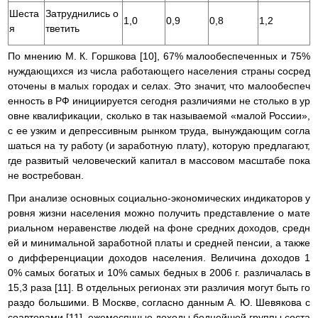
Шеста
Затруднились о
1,0
0,9
0,8
1,2
я
тветить
По мнению М. К. Горшкова [10], 67% малообеспеченных и 75%
нуждающихся из числа работающего населения страны сосред
оточены в малых городах и селах. Это значит, что малообеспеч
енность в РФ инициируется сегодня различиями не столько в ур
овне квалификации, сколько в так называемой «малой России»,
с ее узким и депрессивным рынком труда, вынуждающим согла
шаться на ту работу (и заработную плату), которую предлагают,
где развитый человеческий капитал в массовом масштабе пока
не востребован.
При анализе основных социально-экономических индикаторов у
ровня жизни населения можно получить представление о мате
риальном неравенстве людей на фоне средних доходов, средн
ей и минимальной заработной платы и средней пенсии, а также
о дифференциации доходов населения. Величина доходов 1
0% самых богатых и 10% самых бедных в 2006 г. различалась в
15,3 раза [11]. В отдельных регионах эти различия могут быть го
раздо большими. В Москве, согласно данным А. Ю. Шевякова с
соавторами [11], ежемесячные доходы беднейшей группы соста