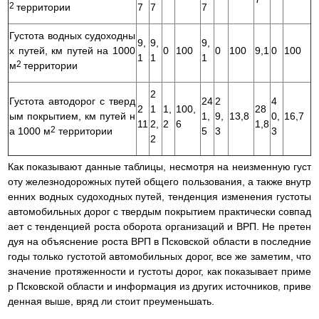
2
территории
7
7
7
Густота водных судоходны
9,
9,
9,
х путей, км путей на 1000
0
100
0
100
9,1
0
100
1
1
1
2
м
территории
2
Густота автодорог с тверд
24
2
4
2
1
1,
100,
28
ым покрытием, км путей н
1,
9,
13,8
0,
16,7
11
2,
2
6
1,8
2
а 1000 м
территории
5
3
3
2
Как показывают данные таблицы, несмотря на неизменную густ
оту железнодорожных путей общего пользования, а также внутр
енних водных судоходных путей, тенденция изменения густоты
автомобильных дорог с твердым покрытием практически совпад
ает с тенденцией роста оборота организаций и ВРП. Не претен
дуя на объяснение роста ВРП в Псковской области в последние
годы только густотой автомобильных дорог, все же заметим, что
значение протяженности и густоты дорог, как показывает приме
р Псковской области и информация из других источников, приве
денная выше, вряд ли стоит преуменьшать.