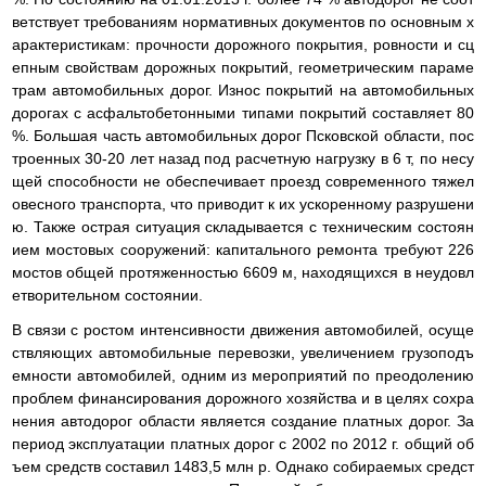
ветствует требованиям нормативных документов по основным х
арактеристикам: прочности дорожного покрытия, ровности и сц
епным свойствам дорожных покрытий, геометрическим параме
трам автомобильных дорог. Износ покрытий на автомобильных
дорогах с асфальтобетонными типами покрытий составляет 80
%. Большая часть автомобильных дорог Псковской области, пос
троенных 30-20 лет назад под расчетную нагрузку в 6 т, по несу
щей способности не обеспечивает проезд современного тяжел
овесного транспорта, что приводит к их ускоренному разрушени
ю. Также острая ситуация складывается с техническим состоян
ием мостовых сооружений: капитального ремонта требуют 226
мостов общей протяженностью 6609 м, находящихся в неудовл
етворительном состоянии.
В связи с ростом интенсивности движения автомобилей, осуще
ствляющих автомобильные перевозки, увеличением грузоподъ
емности автомобилей, одним из мероприятий по преодолению
проблем финансирования дорожного хозяйства и в целях сохра
нения автодорог области является создание платных дорог. За
период эксплуатации платных дорог с 2002 по 2012 г. общий об
ъем средств составил 1483,5 млн р. Однако собираемых средст