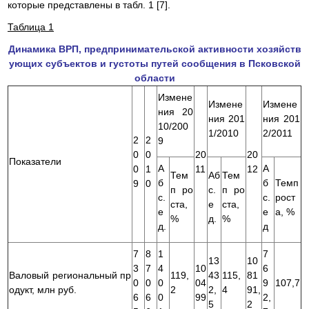
которые представлены в табл. 1 [7].
Таблица 1
Динамика ВРП, предпринимательской активности хозяйств
ующих субъектов и густоты путей сообщения в Псковской
области
Измене
Измене
Измене
ния 20
ния 201
ния 201
10/200
1/2010
2/2011
2
2
9
0
0
20
20
Показатели
А
А
0
1
11
12
Тем
Аб
Тем
б
б
Темп
9
0
п ро
с.
п ро
с.
с.
рост
ста,
е
ста,
е
е
а, %
%
д.
%
д.
д
7
8
1
7
13
10
3
7
4
10
6
Валовый региональный пр
119,
43
115,
81
0
0
0
04
9
107,7
одукт, млн руб.
2
2,
4
91,
6
6
0
99
2,
5
2