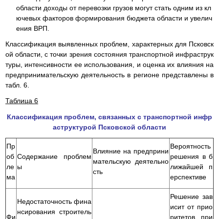
области доходы от перевозки грузов могут стать одним из кл
ючевых факторов формирования бюджета области и увелич
ения ВРП.
Классификация выявленных проблем, характерных для Псковск
ой области, с точки зрения состояния транспортной инфраструк
туры, интенсивности ее использования, и оценка их влияния на
предпринимательскую деятельность в регионе представлены в
табл. 6.
Таблица 6
Классификация проблем, связанных с транспортной инфр
аструктурой Псковской области
Пр
Вероятность
Влияние на предприни
об
Содержание проблем
решения в б
мательскую деятельно
ле
ы
лижайшей п
сть
ма
ерспективе
Решение зав
Недостаточность фина
исит от прио
нсирования строитель
Фи
ритетов при