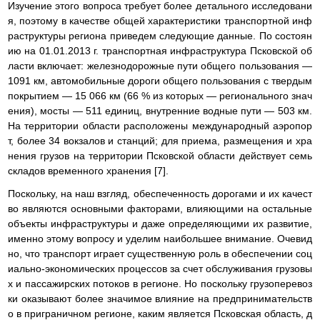
Изучение этого вопроса требует более детального исследовани
я, поэтому в качестве общей характеристики транспортной инф
раструктуры региона приведем следующие данные. По состоян
ию на 01.01.2013 г. транспортная инфраструктура Псковской об
ласти включает: железнодорожные пути общего пользования —
1091 км, автомобильные дороги общего пользования с твердым
покрытием — 15 066 км (66 % из которых — регионального знач
ения), мосты — 511 единиц, внутренние водные пути — 503 км.
На территории области расположены международный аэропор
т, более 34 вокзалов и станций; для приема, размещения и хра
нения грузов на территории Псковской области действует семь
складов временного хранения [7].
Поскольку, на наш взгляд, обеспеченность дорогами и их качест
во являются основными факторами, влияющими на остальные
объекты инфраструктуры и даже определяющими их развитие,
именно этому вопросу и уделим наибольшее внимание. Очевид
но, что транспорт играет существенную роль в обеспечении соц
иально-экономических процессов за счет обслуживания грузовы
х и пассажирских потоков в регионе. Но поскольку грузоперевоз
ки оказывают более значимое влияние на предпринимательств
о в приграничном регионе, каким является Псковская область, д