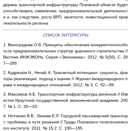
держка транспортной инфраструктуры Псковской области будет
способствовать оживлению предпринимательской деятельност
и и, как следствие, росту ВРП, занятости, инвестиционной прив
лекательности региона.
СПИСОК ЛИТЕРАТУРЫ
1. Виноградова О.В. Принципы обеспечения конкурентоспособн
ости предпринимательских структур дорожного строительства //
Вестник ИНЖЭКОНа. Серия «Экономика». 2012. № 5(56). С. 28
7—289.
2. Кудряшов Н., Нечай А. Транзитный потенциал: сущность, фак
торы реализации, подход к оценке // Журнал международного п
рава и международных отношений. 2012. № 3. С. 92—99.
3. Максимов А.Б. Транспортная инфраструктура регионов // Изв
естия Иркутской государственной экономической академии. 200
7. № 1. С. 30—33.
4. Нотченко В.В., Линева Е.Л. Городской пассажирский транспор
т: проблемы и пути решения // Труды Псковского политехническ
ого института. 2011. № 15.2. С. 190—195.