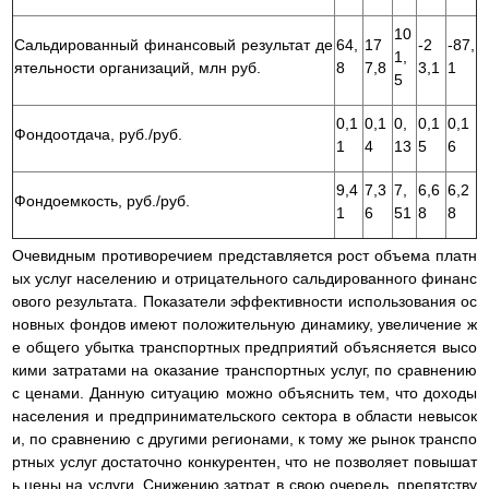
10
Сальдированный финансовый результат де
64,
17
-2
-87,
1,
ятельности организаций, млн руб.
8
7,8
3,1
1
5
0,1
0,1
0,
0,1
0,1
Фондоотдача, руб./руб.
1
4
13
5
6
9,4
7,3
7,
6,6
6,2
Фондоемкость, руб./руб.
1
6
51
8
8
Очевидным противоречием представляется рост объема платн
ых услуг населению и отрицательного сальдированного финанс
ового результата. Показатели эффективности использования ос
новных фондов имеют положительную динамику, увеличение ж
е общего убытка транспортных предприятий объясняется высо
кими затратами на оказание транспортных услуг, по сравнению
с ценами. Данную ситуацию можно объяснить тем, что доходы
населения и предпринимательского сектора в области невысок
и, по сравнению с другими регионами, к тому же рынок транспо
ртных услуг достаточно конкурентен, что не позволяет повышат
ь цены на услуги. Снижению затрат, в свою очередь, препятству