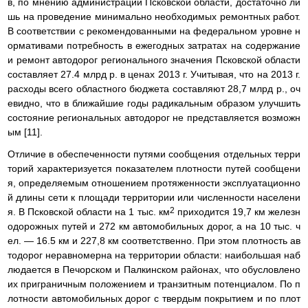
в, по мнению администрации Псковской области, достаточно ли
шь на проведение минимально необходимых ремонтных работ.
В соответствии с рекомендованными на федеральном уровне н
ормативами потребность в ежегодных затратах на содержание
и ремонт автодорог регионального значения Псковской области
составляет 27.4 млрд р. в ценах 2013 г. Учитывая, что на 2013 г.
расходы всего областного бюджета составляют 28,7 млрд р., оч
евидно, что в ближайшие годы радикальным образом улучшить
состояние региональных автодорог не представляется возможн
ым [11].
Отличие в обеспеченности путями сообщения отдельных терри
торий характеризуется показателем плотности путей сообщени
я, определяемым отношением протяженности эксплуатационно
й длины сети к площади территории или численности населени
2
я. В Псковской области на 1 тыс. км
приходится 19,7 км железн
одорожных путей и 272 км автомобильных дорог, а на 10 тыс. ч
ел. — 16.5 км и 227,8 км соответственно. При этом плотность ав
тодорог неравномерна на территории области: наибольшая наб
людается в Печорском и Палкинском районах, что обусловлено
их приграничным положением и транзитным потенциалом. По п
лотности автомобильных дорог с твердым покрытием и по плот