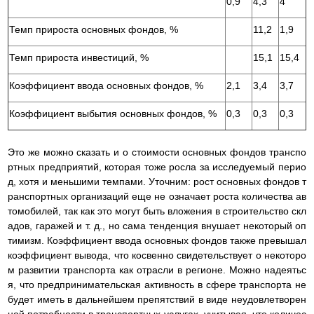
0,9
4,3
4
Темп прироста основных фондов, %
11,2
1,9
Темп прироста инвестиций, %
15,1
15,4
Коэффициент ввода основных фондов, %
2,1
3,4
3,7
Коэффициент выбытия основных фондов, %
0,3
0,3
0,3
Это же можно сказать и о стоимости основных фондов транспо
ртных предприятий, которая тоже росла за исследуемый перио
д, хотя и меньшими темпами. Уточним: рост основных фондов т
ранспортных организаций еще не означает роста количества ав
томобилей, так как это могут быть вложения в строительство скл
адов, гаражей и т. д., но сама тенденция внушает некоторый оп
тимизм. Коэффициент ввода основных фондов также превышал
коэффициент вывода, что косвенно свидетельствует о некоторо
м развитии транспорта как отрасли в регионе. Можно надеятьс
я, что предпринимательская активность в сфере транспорта не
будет иметь в дальнейшем препятствий в виде неудовлетворен