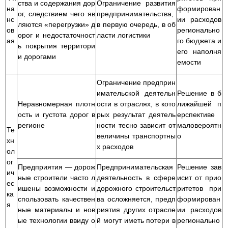
ства и содержания дор
Ограничение развития
на
формирован
ог, следствием чего яв
предпринимательства,
нс
ии расходов
ляются «перегрузки» д
в первую очередь, в об
ов
регионально
орог и недостаточност
ласти логистики
ая
го бюджета и
ь покрытия территори
его наполня
и дорогами
емости
Ограничение предприн
имательской деятельн
Решение в б
Неравномерная плотн
ости в отраслях, в кото
лижайшей п
ость и густота дорог в
рых результат деятель
ерспективе
регионе
ности тесно зависит от
маловероятн
Те
величины транспортны
о
хн
х расходов
ол
ог
Предприятия — дорож
Предпринимательская
Решение зав
ич
ные строители часто л
деятельность в сфере
исит от прио
ес
ишены возможности и
дорожного строительст
ритетов при
ка
спользовать качествен
ва осложняется, предп
формирован
я
ные материалы и нов
риятия других отрасле
ии расходов
ые технологии ввиду о
й могут иметь потери в
регионально