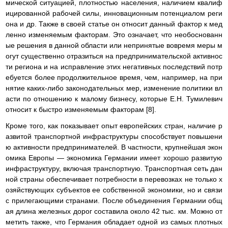
мической ситуацией, плотностью населения, наличием квалиф
ицированной рабочей силы, инновационным потенциалом реги
она и др. Также в своей статье он относит данный фактор к мед
ленно изменяемым факторам. Это означает, что необоснованн
ые решения в данной области или непринятые вовремя меры м
огут существенно отразиться на предпринимательской активнос
ти региона и на исправление этих негативных последствий потр
ебуется более продолжительное время, чем, например, на при
нятие каких-либо законодательных мер, изменение политики вл
асти по отношению к малому бизнесу, которые Е.Н. Тумилевич
относит к быстро изменяемым факторам [8].
Кроме того, как показывает опыт европейских стран, наличие р
азвитой транспортной инфраструктуры способствует повышени
ю активности предпринимателей. В частности, крупнейшая экон
омика Европы — экономика Германии имеет хорошо развитую
инфраструктуру, включая транспортную. Транспортная сеть дан
ной страны обеспечивает потребности в перевозках не только х
озяйствующих субъектов ее собственной экономики, но и связи
с прилегающими странами. После объединения Германии общ
ая длина железных дорог составила около 42 тыс. км. Можно от
метить также, что Германия обладает одной из самых плотных