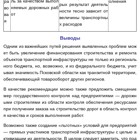
ль за качеством выпол
ра
олнения
рых результат деятель
няемых дорожных раб
во
ности тесно зависит от
от
ва
величины транспортны
я
х расходов
Выводы
Одним из важнейших путей решения выявленных проблем мож
ет быть увеличение финансирования строительства и ремонта
объектов транспортной инфраструктуры не только из региональ
ного бюджета, но, возможно, и из федерального бюджета, учит
ывая значимость Псковской области как транзитной территории,
обеспечивающей товарооборот других регионов.
В качестве рекомендации можно также предложить смещение
мер государственного контроля над предприятиями — дорожн
ыми строителями из области контроля обеспечения ресурсами
при получении заказа на строительство дорог в область контрол
я качества и сроков выполнения работ.
Возможно также создание «льготных» условий для предприятий
— прямых участников транспортной инфраструктуры с целью а
ктивизации их деятельности. В целом следует заметить, что под