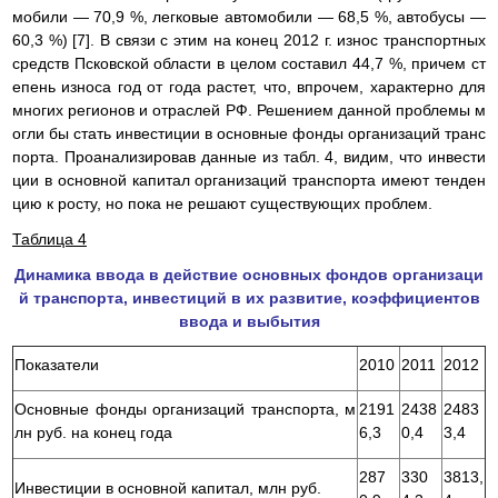
мобили — 70,9 %, легковые автомобили — 68,5 %, автобусы —
60,3 %) [7]. В связи с этим на конец 2012 г. износ транспортных
средств Псковской области в целом составил 44,7 %, причем ст
епень износа год от года растет, что, впрочем, характерно для
многих регионов и отраслей РФ. Решением данной проблемы м
огли бы стать инвестиции в основные фонды организаций транс
порта. Проанализировав данные из табл. 4, видим, что инвести
ции в основной капитал организаций транспорта имеют тенден
цию к росту, но пока не решают существующих проблем.
Таблица 4
Динамика ввода в действие основных фондов организаци
й транспорта, инвестиций в их развитие, коэффициентов
ввода и выбытия
Показатели
2010
2011
2012
Основные фонды организаций транспорта, м
2191
2438
2483
лн руб. на конец года
6,3
0,4
3,4
287
330
3813,
Инвестиции в основной капитал, млн руб.