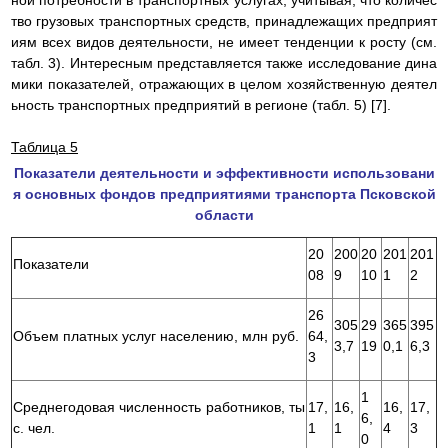
ной потребности в транспортных услугах, учитывая, что количес
тво грузовых транспортных средств, принадлежащих предприят
иям всех видов деятельности, не имеет тенденции к росту (см.
табл. 3). Интересным представляется также исследование дина
мики показателей, отражающих в целом хозяйственную деятел
ьность транспортных предприятий в регионе (табл. 5) [7].
Таблица 5
Показатели деятельности и эффективности использовани
я основных фондов предприятиями транспорта Псковской
области
20
200
20
201
201
Показатели
08
9
10
1
2
26
305
29
365
395
Объем платных услуг населению, млн руб.
64,
3,7
19
0,1
6,3
3
1
Среднегодовая численность работников, ты
17,
16,
16,
17,
6,
с. чел.
1
1
4
3
0