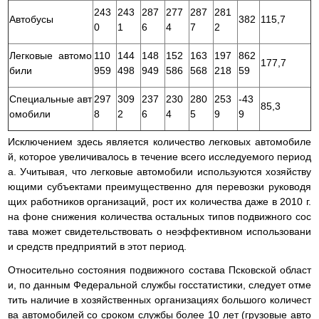
243
243
287
277
287
281
Автобусы
382
115,7
0
1
6
4
7
2
Легковые автомо
110
144
148
152
163
197
862
177,7
били
959
498
949
586
568
218
59
Специальные авт
297
309
237
230
280
253
-43
85,3
омобили
8
2
6
4
5
9
9
Исключением здесь является количество легковых автомобиле
й, которое увеличивалось в течение всего исследуемого период
а. Учитывая, что легковые автомобили используются хозяйству
ющими субъектами преимущественно для перевозки руководя
щих работников организаций, рост их количества даже в 2010 г.
на фоне снижения количества остальных типов подвижного сос
тава может свидетельствовать о неэффективном использовани
и средств предприятий в этот период.
Относительно состояния подвижного состава Псковской област
и, по данным Федеральной службы госстатистики, следует отме
тить наличие в хозяйственных организациях большого количест
ва автомобилей со сроком службы более 10 лет (грузовые авто