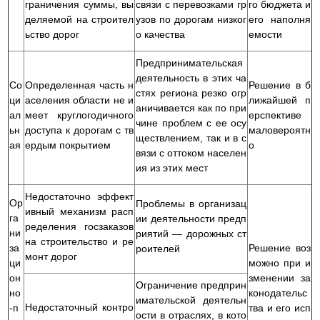
граничения суммы, вы
связи с перевозками гр
го бюджета и
деляемой на строител
узов по дорогам низког
его наполня
ьство дорог
о качества
емости
Предпринимательская
деятельность в этих ча
Со
Определенная часть н
Решение в б
стях региона резко огр
ци
аселения области не и
лижайшей п
аничивается как по при
ал
меет круглогодичного
ерспективе
чине проблем с ее осу
ьн
доступа к дорогам с тв
маловероятн
ществлением, так и в с
ая
ердым покрытием
о
вязи с оттоком населен
ия из этих мест
Недостаточно эффект
Ор
Проблемы в организац
ивный механизм расп
га
ии деятельности предп
ределения госзаказов
ни
риятий — дорожных ст
на строительство и ре
за
Решение воз
роителей
монт дорог
ци
можно при и
он
зменении за
Ограничение предприн
но
конодательс
имательской деятельн
Недостаточный контро
-п
тва и его исп
ости в отраслях, в кото