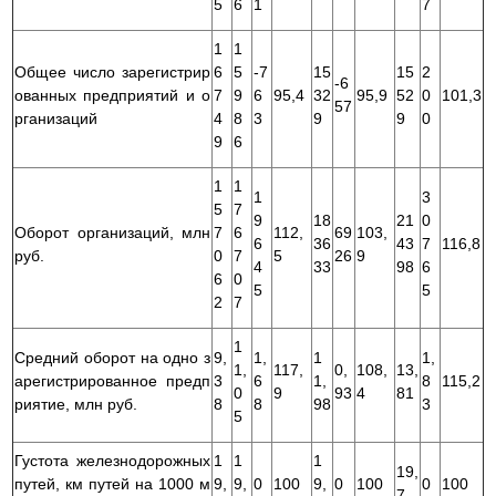
5
6
1
7
1
1
Общее число зарегистрир
6
5
-7
15
15
2
-6
ованных предприятий и о
7
9
6
95,4
32
95,9
52
0
101,3
57
рганизаций
4
8
3
9
9
0
9
6
1
1
1
3
5
7
9
18
21
0
Оборот организаций, млн
7
6
112,
69
103,
6
36
43
7
116,8
руб.
0
7
5
26
9
4
33
98
6
6
0
5
5
2
7
1
Средний оборот на одно з
9,
1,
1
1,
1,
117,
0,
108,
13,
арегистрированное предп
3
6
1,
8
115,2
0
9
93
4
81
риятие, млн руб.
8
8
98
3
5
Густота железнодорожных
1
1
1
19,
путей, км путей на 1000 м
9,
9,
0
100
9,
0
100
0
100
7