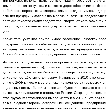
тий региона, включая транспортные. Наш интерес объясняется
тем, что не только густота и качество дорог обеспечивают беспе
ребойность перевозок, а следовательно, создают условия для р
азвития предпринимательства в регионе, важным представляет
ся также качество самих средств транспорта, от чего зависит и с
пектр предоставляемых ими услуг и качество самих оказанных
услуг.
Кроме того, учитывая приграничное положение Псковской обла
сти, транспорт сам по себе является одной из ключевых отрасл
ей, представляющих интерес для псковских предпринимателе
й, как область приложения предпринимательских интересов.
Что касается подвижного состава организаций (всех видов экон
омической деятельности), то можно отметить, что количество е
диниц всех видов автомобильного транспорта за последние год
ы имело нестабильную динамику. Например, в 2010 г. по сравн
ению с 2009 г. имело место снижение количества грузовых и сп
ециальных автомобилей, а также автобусов, что связано с постк
ризисными явлениями в экономике России. Сокращение количе
ства грузовых автомобилей имело место и в 2012 г., что объясн
яется, с одной стороны, осторожными ожиданиями предприним
ателей в отношении экономического роста, а с другой — прихо