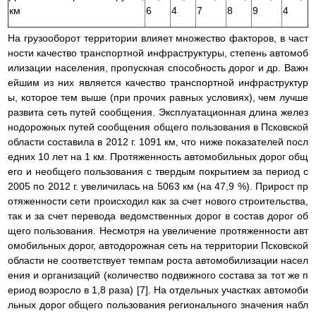
км
6
4
7
8
9
4
На грузооборот территории влияет множество факторов, в част
ности качество транспортной инфраструктуры, степень автомоб
илизации населения, пропускная способность дорог и др. Важн
ейшим из них является качество транспортной инфраструктур
ы, которое тем выше (при прочих равных условиях), чем лучше
развита сеть путей сообщения. Эксплуатационная длина желез
нодорожных путей сообщения общего пользования в Псковской
области составила в 2012 г. 1091 км, что ниже показателей посл
едних 10 лет на 1 км. Протяженность автомобильных дорог общ
его и необщего пользования с твердым покрытием за период с
2005 по 2012 г. увеличилась на 5063 км (на 47,9 %). Прирост пр
отяженности сети происходил как за счет нового строительства,
так и за счет перевода ведомственных дорог в состав дорог об
щего пользования. Несмотря на увеличение протяженности авт
омобильных дорог, автодорожная сеть на территории Псковской
области не соответствует темпам роста автомобилизации насел
ения и организаций (количество подвижного состава за тот же п
ериод возросло в 1,8 раза) [7]. На отдельных участках автомоби
льных дорог общего пользования регионального значения набл