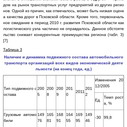
дом на рынок транспортных услуг предприятий из других регио
нов. Одной из причин, как отмечалось, может быть низкая оценк
а качества дорог в Псковской области. Кроме того, первоначаль
ное ожидание в период 2010 г. развития Псковской области как
логистического узла частично не оправдалось. Данное обстояте
льство снижает конкурентные преимущества региона (табл. 3)
[7].
Таблица 3
Наличие и динамика подвижного состава автомобильного
транспорта организаций всех видов экономической деяте
льности (на конец года, ед.)
Изменения 20
12/2005
Тип подвижного с
200
200
200
201
201
2011
остава
5
8
9
0
2
Темп рост
Ед.
а, %
Грузовые автомо
149
165
168
164
169
149
-30
99,8
били
76
81
91
55
95
46