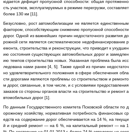
юдается дефицит пропускной способности: общая протяженно
сть участков, эксплуатируемых в режиме перегрузки, составляет
более 130 км [11].
Безусловно, рост автомобилизации не является единственным
фактором, способствующим снижению пропускной способности
дорог. Одной из важнейших причин недостаточного развития до
рожной сети является систематическое недофинансирование р
емонта, строительства и реконструкции, что приводит к ухудшен
ию состояния существующих автомобильных дорог и замедлен
ию темпов строительства новых. Указанная проблема была исс
ледована нами ранее [4, 5]. Также одной из причин недостаточ
но удовлетворительного положения в сфере обеспечения обла
сти дорогами являются проблемы со строительством и ремонто
м дорог, связанные, в том числе, и с условиями предоставления
заказов со стороны органов власти на строительство и ремонт а
втомобильных дорог [1].
По данным Государственного комитета Псковской области по д
орожному хозяйству, нормативная потребность финансовых ср
едств на содержание дорог обеспечивается на 14 %, на текущи
й и средний ремонт — на 6 %, на капитальный ремонт — на 1
%. По состоянию на 01.01.2013 г. более 74 % автодорог не соот