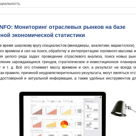
циальность
NFO: Мониторинг отраслевых рынков на базе
ьной экономической статистики
е время широкому кругу специалистов (менеджеры, аналитики, маркетологи),
ого времени и сил на поиск, обработку и интерпретацию огромного массива
я целого ряда задач: проведение отраслевого анализа, поиск новых рын
вление зарождающихся трендов, стратегическое и инвестиционное планиров
 и т. д. Всё это отнимает массу времени и сил, а результат не всегда 
ак правило, причиной неудовлетворительного результата, могут являться отс
 достоверной и актуальной информации, а также удобных инструментов д