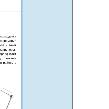
 приходится
 информации
ков и точек
ание, риск-
оправдывает
утствие или
ля работы с