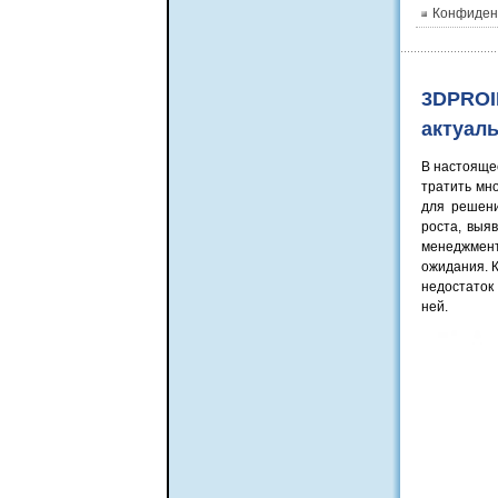
Конфиден
3DPROI
актуал
В настояще
тратить мн
для решени
роста, выя
менеджмент
ожидания. К
недостаток
ней.