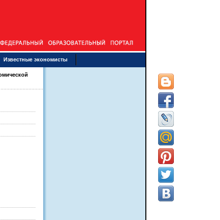
Известные экономисты
омической