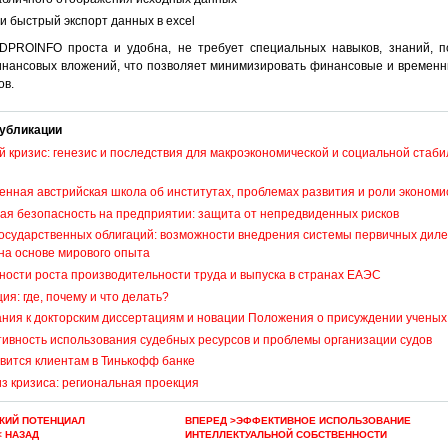
и быстрый экспорт данных в excel
DPROINFO проста и удобна, не требует специальных навыков, знаний, п
нансовых вложений, что позволяет минимизировать финансовые и времен
ов.
убликации
 кризис: генезис и последствия для макроэкономической и социальной стаби
нная австрийская школа об институтах, проблемах развития и роли экономи
ая безопасность на предприятии: защита от непредвиденных рисков
осударственных облигаций: возможности внедрения системы первичных диле
на основе мирового опыта
ости роста производительности труда и выпуска в странах ЕАЭС
ия: где, почему и что делать?
ния к докторским диссертациям и новации Положения о присуждении ученых
ивность использования судебных ресурсов и проблемы организации судов
вится клиентам в Тинькофф банке
з кризиса: региональная проекция
КИЙ ПОТЕНЦИАЛ
ВПЕРЕД >ЭФФЕКТИВНОЕ ИСПОЛЬЗОВАНИЕ
< НАЗАД
ИНТЕЛЛЕКТУАЛЬНОЙ СОБСТВЕННОСТИ