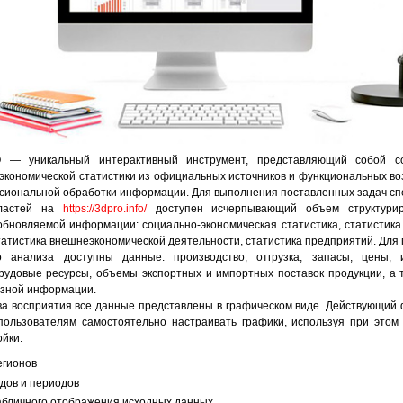
 — уникальный интерактивный инструмент, представляющий собой со
 экономической статистики из официальных источников и функциональных в
сиональной обработки информации. Для выполнения поставленных задач с
бластей на
https://3dpro.info/
доступен исчерпывающий объем структури
обновляемой информации: социально-экономическая статистика, статистика
статистика внешнеэкономической деятельности, статистика предприятий. Для
о анализа доступны данные: производство, отгрузка, запасы, цены, и
рудовые ресурсы, объемы экспортных и импортных поставок продукции, а 
езной информации.
ва восприятия все данные представлены в графическом виде. Действующий
пользователям самостоятельно настраивать графики, используя при это
йки:
егионов
одов и периодов
абличного отображения исходных данных