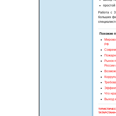
простой 
Работа с 3
больших фи
специалист
Похожие п
Мировой
РФ
Совреме
Пожарн
Рынок г
России 
Возможн
Коррупц
Требова
Эффект
Что нра
Выход и
ТУРИСТИЧЕС
ТАТАРСТАНА