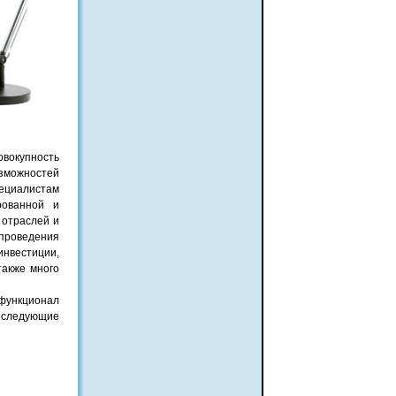
вокупность
озможностей
пециалистам
рованной и
 отраслей и
 проведения
нвестиции,
также много
 функционал
м следующие