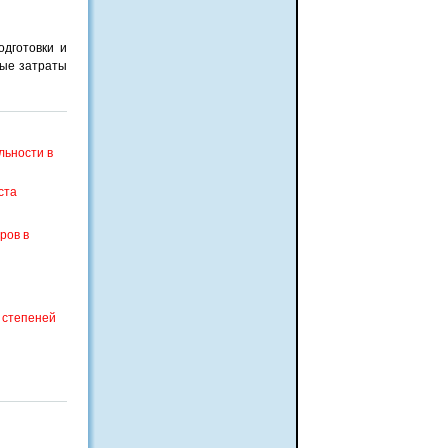
одготовки и
ные затраты
льности в
ста
ров в
 степеней