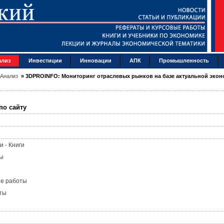
ализ
Инвестиции
Инновации
АПК
Промышленность
Анализ
»
3DPROINFO: Мониторинг отраслевых рынков на базе актуальной экон
по сайту
и - Книги
ы
ые работы
ты