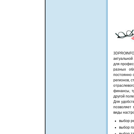
3DPROINFO
актуальной
для профес
разных о
постоянно 
регионов, 
отраслевог
финансы, т
другой пол
Для удобст
позволяет 
виды настро
выбор р
выбор г
выбор т