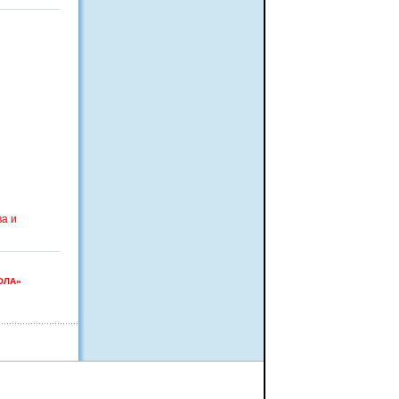
а и
ОЛА»