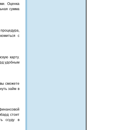
ми. Оценка
льная сумма
 процедура,
комиться с
скую карту.
ард удобным
 вы сможете
нуть займ в
финансовой
мбард стоит
ть ссуду в