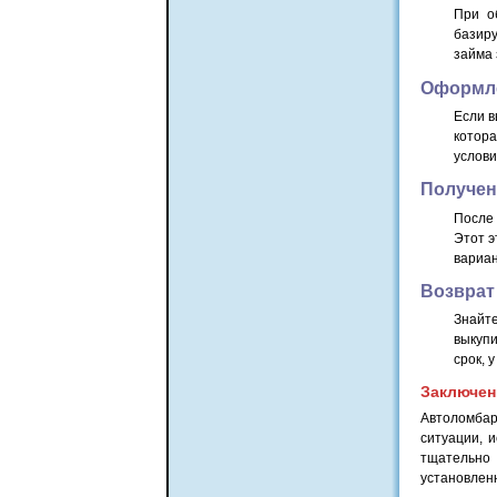
При о
базир
займа 
Оформл
Если 
котор
услови
Получен
После
Этот э
вариан
Возврат
Знайте
выкупи
срок, 
Заключен
Автоломбар
ситуации, 
тщательно
установлен