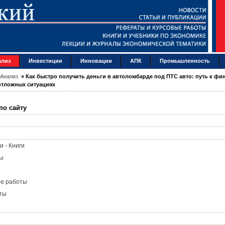
ализ
Инвестиции
Инновации
АПК
Промышленность
Анализ
»
Как быстро получить деньги в автоломбарде под ПТС авто: путь к фи
отложных ситуациях
по сайту
и - Книги
ы
ые работы
ты