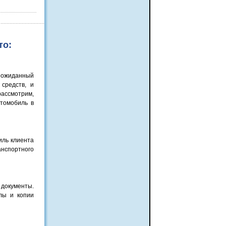
то:
неожиданный
средств, и
рассмотрим,
втомобиль в
иль клиента
анспортного
 документы.
лы и копии