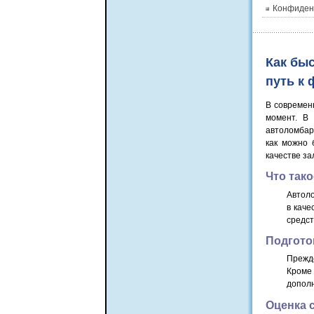
Конфиден
Как быс
путь к
В современ
момент. В
автоломбар
как можно 
качестве за
Что тако
Автоло
в каче
средст
Подгото
Прежде
Кроме
дополн
Оценка 