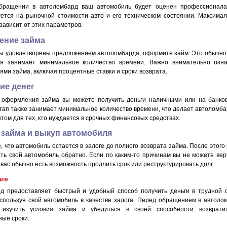
бращении в автоломбард ваш автомобиль будет оценен профессионала
уется на рыночной стоимости авто и его техническом состоянии. Максима
зависит от этих параметров.
ение займа
вы удовлетворены предложением автоломбарда, оформите займ. Это обычно
ая занимает минимальное количество времени. Важно внимательно озна
ями займа, включая процентные ставки и сроки возврата.
ие денег
 оформления займа вы можете получить деньги наличными или на банков
тап также занимает минимальное количество времени, что делает автоломб
том для тех, кто нуждается в срочных финансовых средствах.
 займа и выкуп автомобиля
, что автомобиль остается в залоге до полного возврата займа. После этого
ть свой автомобиль обратно. Если по каким-то причинам вы не можете вер
у вас обычно есть возможность продлить срок или реструктурировать долг.
ие
д предоставляет быстрый и удобный способ получить деньги в трудной 
используя свой автомобиль в качестве залога. Перед обращением в автоло
 изучить условия займа и убедиться в своей способности возврати
ные сроки.