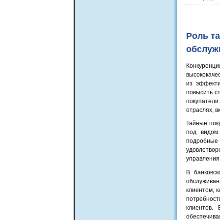
Роль т
обслуж
Конкуренц
высококаче
из эффекти
повысить с
покупатели
отраслях, в
Тайные пок
под видом
подробные 
удовлетвор
управления
В банковск
обслужива
клиентом, 
потребност
клиентов.
обеспечив