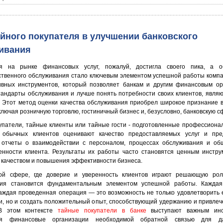
айного покупателя в улучшении банковского
ивания
ия на рынке финансовых услуг, пожалуй, достигла своего пика, а о
ственного обслуживания стало ключевым элементом успешной работы комп
вных инструментов, который позволяет банкам и другим финансовым ор
тандарты обслуживания и лучше понять потребности своих клиентов, явля
. Этот метод оценки качества обслуживания приобрел широкое признание 
ключая розничную торговлю, гостиничный бизнес и, безусловно, банковскую с
упатели, тайные клиенты или тайные гости - подготовленные профессиона
 обычных клиентов оценивают качество предоставляемых услуг и пре
отчеты о взаимодействии с персоналом, процессах обслуживания и об
енности клиента. Результаты их работы часто становятся ценным инстр
 качеством и повышения эффективности бизнеса.
ой сфере, где доверие и уверенность клиентов играют решающую роль
ния становится фундаментальным элементом успешной работы. Каждая
каждая проведенная операция — это возможность не только удовлетворить 
и, но и создать положительный опыт, способствующий удержанию и привле
 В этом контексте
тайные покупатели в банке
выступают важным инс
ая финансовые организации необходимой обратной связью для да