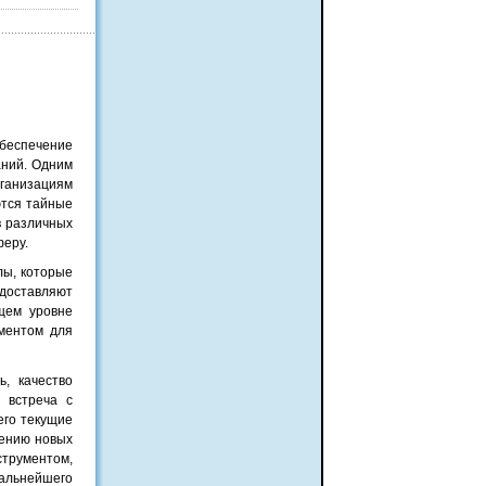
беспечение
аний. Одним
ганизациям
ются тайные
в различных
феру.
лы, которые
доставляют
щем уровне
ументом для
, качество
 встреча с
его текущие
чению новых
трументом,
льнейшего