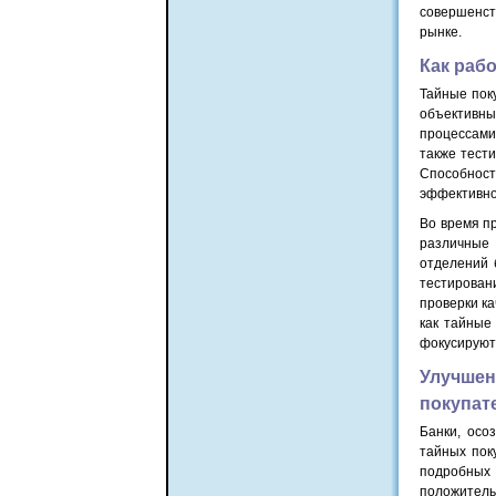
совершенст
рынке.
Как раб
Тайные пок
объективны
процессами
также тест
Способнос
эффективно
Во время п
различные
отделений 
тестирован
проверки к
как тайные
фокусируют 
Улучше
покупат
Банки, осо
тайных пок
подробных
положител