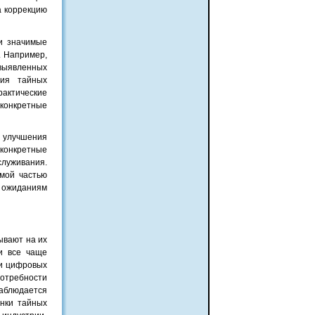
а коррекцию
и значимые
. Например,
выявленных
ния тайных
рактические
 конкретные
о улучшения
 конкретные
луживания.
мой частью
 ожиданиям
ывают на их
и все чаще
 и цифровых
потребности
аблюдается
нки тайных