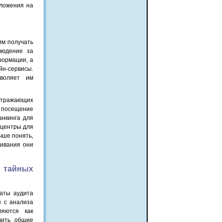
оложения на
им получать
людение за
формации, а
йн-сервисы.
зволяет им
 отражающих
 посещение
анкинга для
 центры для
чше понять,
живания они
 тайных
таты аудита
я с анализа
ляются как
лить общие