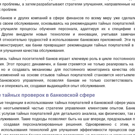
и проблемы, а затем разрабатывают стратегии улучшения, направленные н
 проблем.
банков и других компаний в сфере финансов по всему миру уже сделал
в своем обслуживании, основываясь на рекомендациях тайных покупателей
 улучшили процессы обучения персонала, адаптируя их к специфике 
. Другие внедрили новые технологии и инновации, учитывая замеча
й относительно трудностей в использовании банковских приложений. Эти п
монстрируют, как банки превращают рекомендации тайных покупателей в
ля улучшения качества обслуживания.
вязь тайных посетителей банков играет ключевую роль в цикле постоянног
ия. Этот процесс динамичен, и банки стремятся не только реагировать на
 но и создавать механизмы для постоянного мониторинга качества обс
изменений на основе отзывов тайных покупателей становится неотъемле
банковского управления, позволяя банкам не только соответствовать
о и опережать их, создавая выдающийся опыт обслуживания.
 тайных проверок в банковской сфере
е тенденции в использовании тайных покупателей в банковской сфере указ
е неотъемлемой частью стратегии управления клиентским опытом. Банк
к услугам тайных покупателей для детального анализа, как физических, так
служивания. Такие подходы позволяют быть на шаг впереди, предсказывая 
и создавая персонализированные решения. Одновременно с этим, н
 использования технологий для улучшения эффективности процессов оце