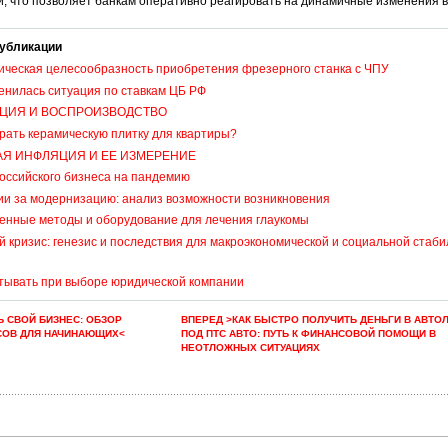
, что позволяет банкам оперативно реагировать на динамичные изменения в
убликации
ическая целесообразность приобретения фрезерного станка с ЧПУ
енилась ситуация по ставкам ЦБ РФ
ЦИЯ И ВОСПРОИЗВОДСТВО
рать керамическую плитку для квартиры?
АЯ ИНФЛЯЦИЯ И ЕЕ ИЗМЕРЕНИЕ
оссийского бизнеса на пандемию
ии за модернизацию: анализ возможности возникновения
енные методы и оборудование для лечения глаукомы
 кризис: генезис и последствия для макроэкономической и социальной стаби
итывать при выборе юридической компании
Ь СВОЙ БИЗНЕС: ОБЗОР
ВПЕРЕД >КАК БЫСТРО ПОЛУЧИТЬ ДЕНЬГИ В АВТО
СОВ ДЛЯ НАЧИНАЮЩИХ<
ПОД ПТС АВТО: ПУТЬ К ФИНАНСОВОЙ ПОМОЩИ В
НЕОТЛОЖНЫХ СИТУАЦИЯХ