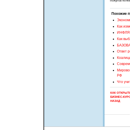
покупателей
Похожие п
Эконом
Как изм
ИНФЛЯ
Как выб
БАЗОВ
Ответ р
Коалиц
Соврем
Мировой
РФ
Что уч
КАК ОТКРЫТ
БИЗНЕС-КУР
НАЗАД