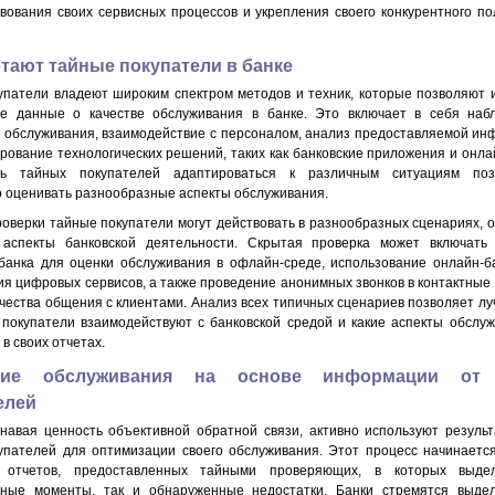
вования своих сервисных процессов и укрепления своего конкурентного п
отают тайные покупатели в банке
упатели владеют широким спектром методов и техник, которые позволяют 
е данные о качестве обслуживания в банке. Это включает в себя наб
 обслуживания, взаимодействие с персоналом, анализ предоставляемой ин
ирование технологических решений, таких как банковские приложения и онла
ть тайных покупателей адаптироваться к различным ситуациям по
 оценивать разнообразные аспекты обслуживания.
роверки тайные покупатели могут действовать в разнообразных сценариях,
 аспекты банковской деятельности. Скрытая проверка может включать
банка для оценки обслуживания в офлайн-среде, использование онлайн-б
ия цифровых сервисов, а также проведение анонимных звонков в контактные
ачества общения с клиентами. Анализ всех типичных сценариев позволяет лу
 покупатели взаимодействуют с банковской средой и какие аспекты обслу
в своих отчетах.
ние обслуживания на основе информации от
елей
знавая ценность объективной обратной связи, активно используют резуль
упателей для оптимизации своего обслуживания. Этот процесс начинаетс
 отчетов, предоставленных тайными проверяющих, в которых выде
ьные моменты, так и обнаруженные недостатки. Банки стремятся выде