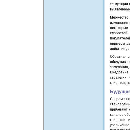
тенденции 
выявленных
Множество 
изменения 
некоторые
слабостей
покупателе
примеры де
действия д
Обратная с
обслуживан
замечания,
Внедрение 
стратегии 
клиентов, н
Будущее
Современны
становлени
прибегают 
каналов об
клиентов 
увеличение