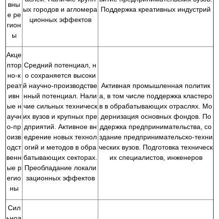
вны
ых городов и агломера
Поддержка креативных индустрий
е ре
ционных эффектов
гион
ы
Акце
птор
Средний потенциал, н
но-к
о сохраняется высоки
реат
й научно-производстве
Активная промышленная политик
ивн
нный потенциал. Нали
а, в том числе поддержка кластеро
ые н
чие сильных техническ
в в обрабатывающих отраслях. Мо
аучн
их вузов и крупных пре
дернизация основных фондов. По
о-пр
дприятий. Активное вн
ддержка предпринимательства, со
оизв
едрение новых технол
здание предпринимательско-техни
одст
огий и методов в обра
ческих вузов. Подготовка техническ
венн
батывающих секторах.
их специалистов, инженеров
ые р
Преобладание локали
егио
зационных эффектов
ны
Сил
ьноа