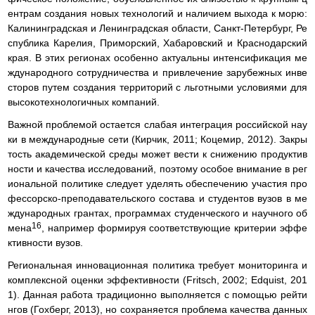
ентрам создания новых технологий и наличием выхода к морю:
Калининградская и Ленинградская области, Санкт-Петербург, Ре
спублика Карелия, Приморский, Хабаровский и Краснодарский
края. В этих регионах особенно актуальны интенсификация ме
ждународного сотрудничества и привлечение зарубежных инве
сторов путем создания территорий с льготными условиями для
высокотехнологичных компаний.
Важной проблемой остается слабая интеграция российской нау
ки в международные сети (Кирчик, 2011; Коцемир, 2012). Закры
тость академической среды может вести к снижению продуктив
ности и качества исследований, поэтому особое внимание в рег
иональной политике следует уделять обеспечению участия про
фессорско-преподавательского состава и студентов вузов в ме
ждународных грантах, программах студенческого и научного об
16
мена
, например формируя соответствующие критерии эффе
ктивности вузов.
Региональная инновационная политика требует мониторинга и
комплексной оценки эффективности (Fritsch, 2002; Edquist, 201
1). Данная работа традиционно выполняется с помощью рейти
нгов (Гохберг, 2013), но сохраняется проблема качества данных