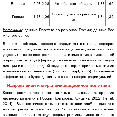
Бельгия
2,05
2,28
Челябинская область
1,36
1,62
Россия (сумма по региона
Россия
1,13
1,06
1,34
1,39
м)
Источники
: данные Росстата по регионам России; данные Все
мирного банка.
В целом необходим переход от парадигмы, в которой поддержк
а научно-исследовательской и инновационной деятельности ос
уществляется во всех регионах независимо от их возможностей
и приоритетов, к дифференцированной политике умной специа
лизации и первоочередной поддержке территорий с высоким ин
новационным потенциалом (Tödtling, Trippl, 2005). Повышение
эффективности будет достигнуто за счет концентрации усилий.
Направления и меры инновационной политики
Концентрация человеческого капитала — важный фактор регио
нального развития в России (Комарова, Крицына, 2012; Perret,
8
9
2014)
. Высокое качество человеческого капитала
— один из н
емногих ресурсов, позволяющих России занимать относительно
высокие позиции в международных рейтингах инновационного