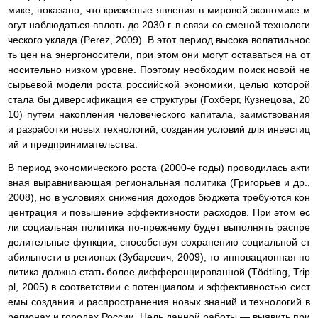
мике, показано, что кризисные явления в мировой экономике м
огут наблюдаться вплоть до 2030 г. в связи со сменой технологи
ческого уклада (Perez, 2009). В этот период высока волатильнос
ть цен на энергоносители, при этом они могут оставаться на от
носительно низком уровне. Поэтому необходим поиск новой не
сырьевой модели роста российской экономики, целью которой
стала бы диверсификация ее структуры (Гохберг, Кузнецова, 20
10) путем накопления человеческого капитала, заимствования
и разработки новых технологий, создания условий для инвестиц
ий и предпринимательства.
В период экономического роста (2000-е годы) проводилась акти
вная выравнивающая региональная политика (Григорьев и др.,
2008), но в условиях снижения доходов бюджета требуются кон
центрация и повышение эффективности расходов. При этом ес
ли социальная политика по-прежнему будет выполнять распре
делительные функции, способствуя сохранению социальной ст
абильности в регионах (Зубаревич, 2009), то инновационная по
литика должна стать более дифференцированной (Tödtling, Trip
pl, 2005) в соответствии с потенциалом и эффективностью сист
емы создания и распространения новых знаний и технологий в
регионах и городах России. Цель данной работы — выявить при