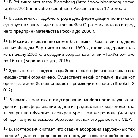
10
В Рейтинге агентства Bloomberg (http: / www.bloomberg.com/g
raphics/2015-innovative-countries ) Россия заняла 12-е место
11
К сожалению, подобного рода дифференциация политики от
сутствует в явном виде в готовящейся Стратегии малого и сред
него предпринимательства России до 2030 г.
12
В России это значение может быть выше. Компании, поддерж
анные Фондом Бортника в начале 1990-х, стали лидерами толь
ко к началу 2000-х, а средний возраст компаний «ТехУспех» око
ло 16 лет (Баринова и др., 2015).
13
Здесь нельзя впадать в крайность: даже физически число вза
имодействий ограничено. Существует некий оптимум, выше кот
орого взаимодействия снижают производительность (Broekel, 2
012).
14
В рамках политики стимулирования мобильности научных ка
дров и трансфера знаний одной из радикальных мер может ста
ть запрет на обучение в аспирантуре в том же регионе (или вуз
е), где получено высшее образование, как это делается в США.
15
В. Полтерович считает, что стадия абсорбции зарубежных тех
нологий должна предшествовать стадии создания собственных