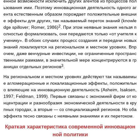
енной возможности исключить других агентов из процессов пол
ьзования ими. Поэтому инновационная деятельность одного аг
ента естественным образом порождает положительные внешни
е эффекты для других, так называемый переток знаний (knowle
2
dge spillover; Romer, 1986)
. При этом неявные знания нельзя п
олностью формализовать, они передаются только «от учителя к
ученику». В обоих случаях процесс создания и передачи новых
знаний локализуется на региональном и местном уровнях. Впр
очем, даже венчурные инвестиции, не ограниченные пространс
твенными рамками, в значительной мере концентрируются в гр
3
аницах отдельных регионов
.
На региональном и местном уровнях действуют так называемы
е агломерационные и локализационные эффекты, положительн
о влияющие на инновационную деятельность (Asheim, Isaksen,
1997; Feldman, 1999). Первые связаны с экономией фирм от ко
нцентрации и разнообразия экономической деятельности в кру
пных городах, а вторые — со специализацией регионов. Но оба
эффекта тесно связаны с неявными знаниями и их перетоком.
Краткая характеристика современной инновацион
ной политики