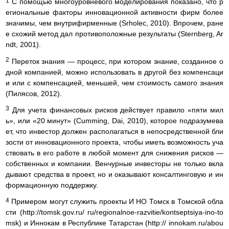
1
С помощью многоуровневого моделирования показано, что р
егиональные факторы инновационной активности фирм более
значимы, чем внутрифирменные (Srholec, 2010). Впрочем, ране
е схожий метод дал противоположные результаты (Sternberg, Ar
ndt, 2001).
2
Переток знания — процесс, при котором знание, созданное о
дной компанией, можно использовать в другой без компенсаци
и или с компенсацией, меньшей, чем стоимость самого знания
(Пилясов, 2012).
3
Для учета финансовых рисков действует правило «пяти мил
ь», или «20 минут» (Cumming, Dai, 2010), которое подразумева
ет, что инвестор должен располагаться в непосредственной бли
зости от инновационного проекта, чтобы иметь возможность уча
ствовать в его работе в любой момент для снижения рисков —
собственных и компании. Венчурные инвесторы не только вкла
дывают средства в проект, но и оказывают консалтинговую и ин
формационную поддержку.
4
Примером могут служить проекты И НО Томск в Томской обла
сти (http://tomsk.gov.ru/ ru/regionalnoe-razvitie/kontseptsiya-ino-to
msk) и Иннокам в Республике Татарстан (http:// innokam.ru/abou