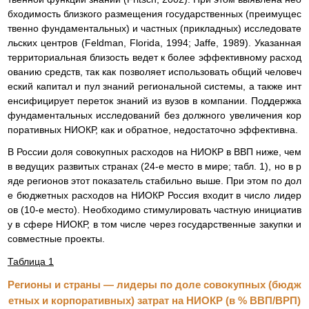
бходимость близкого размещения государственных (преимущес
твенно фундаментальных) и частных (прикладных) исследовате
льских центров (Feldman, Florida, 1994; Jaffe, 1989). Указанная
территориальная близость ведет к более эффективному расход
ованию средств, так как позволяет использовать общий человеч
еский капитал и пул знаний региональной системы, а также инт
енсифицирует переток знаний из вузов в компании. Поддержка
фундаментальных исследований без должного увеличения кор
поративных НИОКР, как и обратное, недостаточно эффективна.
В России доля совокупных расходов на НИОКР в ВВП ниже, чем
в ведущих развитых странах (24-е место в мире; табл. 1), но в р
яде регионов этот показатель стабильно выше. При этом по дол
е бюджетных расходов на НИОКР Россия входит в число лидер
ов (10-е место). Необходимо стимулировать частную инициатив
у в сфере НИОКР, в том числе через государственные закупки и
совместные проекты.
Таблица 1
Регионы и страны — лидеры по доле совокупных (бюдж
етных и корпоративных) затрат на НИОКР (в % ВВП/ВРП)