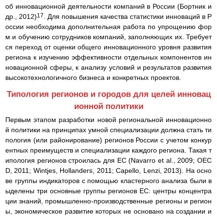
об инновационной деятельности компаний в России (Бортник и
17
др., 2012)
. Для повышения качества статистики инноваций в Р
оссии необходима дополнительная работа по упрощению фор
м и обучению сотрудников компаний, заполняющих их. Требует
ся переход от оценки общего инновационного уровня развития
региона к изучению эффективности отдельных компонентов ин
новационной сферы, к анализу условий и результатов развития
высокотехнологичного бизнеса и конкретных проектов.
Типология регионов и городов для целей инновац
ионной политики
Первым этапом разработки новой региональной инновационно
й политики на принципах умной специализации должна стать ти
пология (или районирование) регионов России с учетом конкур
ентных преимуществ и специализации каждого региона. Такая т
ипология регионов строилась для ЕС (Navarro et al., 2009; OEC
D, 2011; Wintjes, Hollanders, 2011; Capello, Lenzi, 2013). На осно
ве группы индикаторов с помощью кластерного анализа были в
ыделены три основные группы регионов ЕС: центры концентра
ции знаний, промышленно-производственные регионы и регион
ы, экономическое развитие которых не основано на создании и