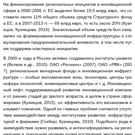
На финансирование региональных инициатив в инновационной
сфере в 2000-2006 гг. ЕС выделил более 19,5 млрд евро, что со
ставило около 11% общего объема средств Структурного фонд
а ЕС, а в 2007-2013 гг. — 69 млрд евро, то есть около 20% (Кузн
ецов, Кузнецова, 2015). Значительный объем средств был напр
авлен на формирование инновационной инфраструктуры и сти
мулирование предпринимательской активности, в том числе пут
ем поддержки кластерных инициатив.
В 2000-е годы в России активно создавались институты развити
я (Волков и др., 2010): ОАО «Роснано» (2007), ОАО «РВК» (200
7), региональные венчурные фонды и инновационная инфраст
руктура — особые экономические зоны, технопарки, центры тра
нсфера технологий, инжиниринговые центры и т. д. Инновацион
ный лифт, поддерживающий развитие инновационной компани
и от ранних стадий до зрелого возраста, в целом в стране сфор
мирован (Кузнецов, 2015), но эффективность его механизмов в
ызывает сомнения. Одной из главных проблем считается отсутс
твие взаимодействия между институтами развития, инфраструк
турой и фирмами (Гохберг, Кузнецова, 2010). Подобного рода в
заимодействие нужно развивать и интенсифицировать на регио
нальном и локальном уровнях путем построения экосистем инн