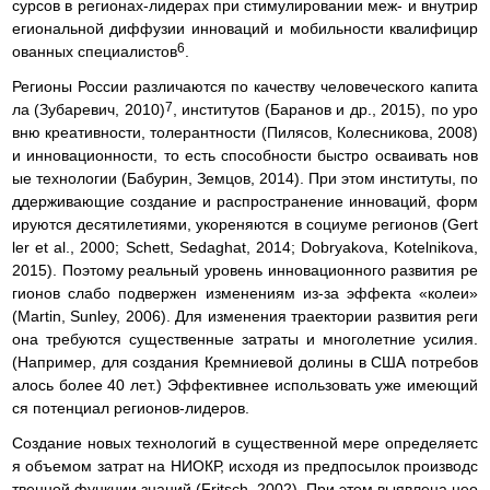
сурсов в регионах-лидерах при стимулировании меж- и внутрир
егиональной диффузии инноваций и мобильности квалифицир
6
ованных специалистов
.
Регионы России различаются по качеству человеческого капита
7
ла (Зубаревич, 2010)
, институтов (Баранов и др., 2015), по уро
вню креативности, толерантности (Пилясов, Колесникова, 2008)
и инновационности, то есть способности быстро осваивать нов
ые технологии (Бабурин, Земцов, 2014). При этом институты, по
ддерживающие создание и распространение инноваций, форм
ируются десятилетиями, укореняются в социуме регионов (Gert
ler et al., 2000; Schett, Sedaghat, 2014; Dobryakova, Kotelnikova,
2015). Поэтому реальный уровень инновационного развития ре
гионов слабо подвержен изменениям из-за эффекта «колеи»
(Martin, Sunley, 2006). Для изменения траектории развития реги
она требуются существенные затраты и многолетние усилия.
(Например, для создания Кремниевой долины в США потребов
алось более 40 лет.) Эффективнее использовать уже имеющий
ся потенциал регионов-лидеров.
Создание новых технологий в существенной мере определяетс
я объемом затрат на НИОКР, исходя из предпосылок производс
твенной функции знаний (Fritsch, 2002). При этом выявлена нео