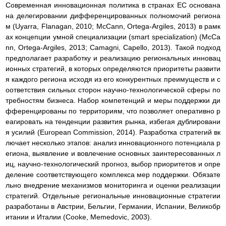
Современная инновационная политика в странах ЕС основана
на делегировании дифференцированных полномочий региона
м (Uyarra, Flanagan, 2010; McCann, Ortega-Argiles, 2013) в рамк
ах концепции умной специализации (smart specialization) (McCa
nn, Ortega-Argiles, 2013; Camagni, Capello, 2013). Такой подход
предполагает разработку и реализацию региональных инновац
ионных стратегий, в которых определяются приоритеты развити
я каждого региона исходя из его конкурентных преимуществ и с
оответствия сильных сторон научно-технологической сферы по
требностям бизнеса. Набор компетенций и меры поддержки ди
фференцированы по территориям, что позволяет оперативно р
еагировать на тенденции развития рынка, избегая дублировани
я усилий (European Commission, 2014). Разработка стратегий вк
лючает несколько этапов: анализ инновационного потенциала р
егиона, выявление и вовлечение основных заинтересованных л
иц, научно-технологический прогноз, выбор приоритетов и опре
деление соответствующего комплекса мер поддержки. Обязате
льно внедрение механизмов мониторинга и оценки реализации
стратегий. Отдельные региональные инновационные стратегии
разработаны в Австрии, Бельгии, Германии, Испании, Великобр
итании и Италии (Cooke, Memedovic, 2003).