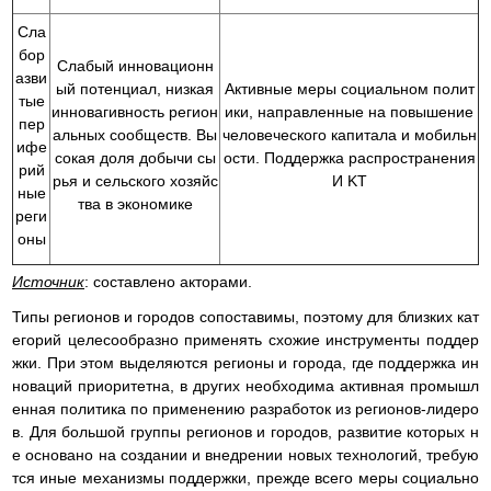
Сла
бор
Слабый инновационн
азви
ый потенциал, низкая
Активные меры социальном полит
тые
инновагивность регион
ики, направленные на повышение
пер
альных сообществ. Вы
человеческого капитала и мобильн
ифе
сокая доля добычи сы
ости. Поддержка распространения
рий
рья и сельского хозяйс
И KT
ные
тва в экономике
реги
оны
Источник
: составлено акторами.
Типы регионов и городов сопоставимы, поэтому для близких кат
егорий целесообразно применять схожие инструменты поддер
жки. При этом выделяются регионы и города, где поддержка ин
новаций приоритетна, в других необходима активная промышл
енная политика по применению разработок из регионов-лидеро
в. Для большой группы регионов и городов, развитие которых н
е основано на создании и внедрении новых технологий, требую
тся иные механизмы поддержки, прежде всего меры социально