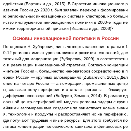
одействия (Бортник и др., 2015). В Стратегии инновационного р
азвития России до 2020 г. был заявлен переход к формировани
ю региональных инновационных систем и кластеров, но больши
нство инструментов инновационной политики в 2000-е годы не
5
имели территориальной привязки (Иванова и др., 2008)
.
Основы инновационной политики в России
По оценкам Н. Зубаревич, лишь четверть населения страны в 1
0-12 регионах имеют уровень жизни и развития технологий, дос
таточный для модернизации (Зубаревич, 2009), а соответственн
о и реализации инновационной стратегии. Согласно концепции
«четыре России», большинство инноваторов сосредоточено в п
ервой России — крупных агломерациях (Zubarevich, 2013). Дел
ение на четыре России — агломерации, промышленные центр
ы, сельская полу периферия и отсталые регионы — блокирует
диффузию нововведений (Бабурин, Земцов, 2014). В рамках ид
еальной центр-периферийной модели регионы-лидеры с крупн
ейшими агломерациями создают или заимствуют новые знани
я, технологии и продукты и распространяют их на периферию,
где получают трудовые и иные ресурсы. Для этого требуется по
литика концентрации человеческого капитала и финансовых ре