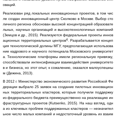
оваций.
Реализован ряд локальных инновационных проектов, в том чис
ле создан инновационный центр Сколково в Москве. Выбор сто
личного региона обоснован высокой концентрацией образовате
льных, научных организаций и высокотехнологичных компаний
(Земцов и др., 2015). Реализуются федеральные проекты иннов
4
ационных территориальных центров
. Разрабатывается концеп
ция технологической долины МГУ, предполагающая использова
ние кадрового и научного потенциала Московского университет
а. Технологические платформы имели региональную привязку,
способствовали интенсификации взаимодействия университето
в и бизнеса, но этот опыт, к сожалению, оказался малоуспешны
м (Дежина, 2013).
В 2012 г. Министерство экономического развития Российской Фе
дерации выбрало 25 заявок на создание пилотных инновацион
ных территориальных кластеров, которые получили поддержку
из федерального бюджета преимущественно на реализацию ин
фраструктурных проектов (Kutsenko, 2015). На наш взгляд, одн
а из ключевых проблем поддержанных кластеров — незначител
ьное число малых компаний и недостаточный уровень их взаим