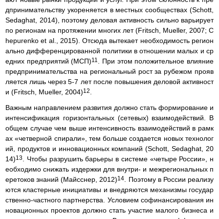
дпринимательству укореняется в местных сообществах (Schott,
Sedaghat, 2014), поэтому деловая активность сильно варьирует
по регионам на протяжении многих лет (Fritsch, Mueller, 2007; C
hepurenko et al., 2015). Отсюда вытекает необходимость регион
ально дифференцированной политики в отношении малых и ср
11
едних предприятий (МСП)
. При этом положительное влияние
предпринимательства на региональный рост за рубежом прояв
ляется лишь через 5-7 лет после повышения деловой активност
12
и (Fritsch, Mueller, 2004)
.
Важным направлением развития должно стать формирование и
интенсификация горизонтальных (сетевых) взаимодействий. В
общем случае чем выше интенсивность взаимодействий в рамк
ах «четверной спирали», тем больше создается новых технолог
ий, продуктов и инновационных компаний (Schott, Sedaghat, 20
13
14)
. Чтобы разрушить барьеры в системе «четыре России», н
еобходимо снижать издержки для внутри- и межрегиональных п
14
еретоков знаний (Майсснер, 2012)
. Поэтому в России реализу
ются кластерные инициативы и внедряются механизмы государ
ственно-частного партнерства. Условием софинансирования ин
новационных проектов должно стать участие малого бизнеса и