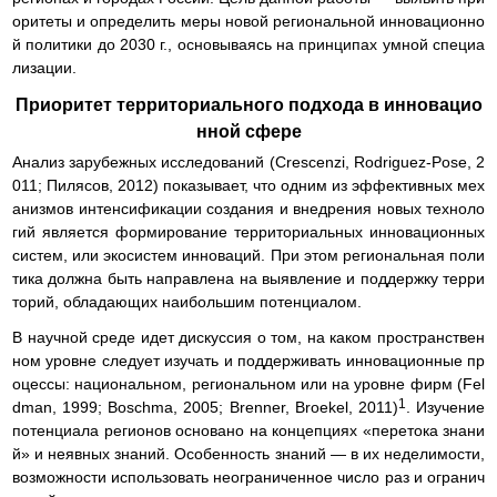
оритеты и определить меры новой региональной инновационно
й политики до 2030 г., основываясь на принципах умной специа
лизации.
Приоритет территориального подхода в инновацио
нной сфере
Анализ зарубежных исследований (Crescenzi, Rodriguez-Pose, 2
011; Пилясов, 2012) показывает, что одним из эффективных мех
анизмов интенсификации создания и внедрения новых техноло
гий является формирование территориальных инновационных
систем, или экосистем инноваций. При этом региональная поли
тика должна быть направлена на выявление и поддержку терри
торий, обладающих наибольшим потенциалом.
В научной среде идет дискуссия о том, на каком пространствен
ном уровне следует изучать и поддерживать инновационные пр
оцессы: национальном, региональном или на уровне фирм (Fel
1
dman, 1999; Boschma, 2005; Brenner, Broekel, 2011)
. Изучение
потенциала регионов основано на концепциях «перетока знани
й» и неявных знаний. Особенность знаний — в их неделимости,
возможности использовать неограниченное число раз и огранич