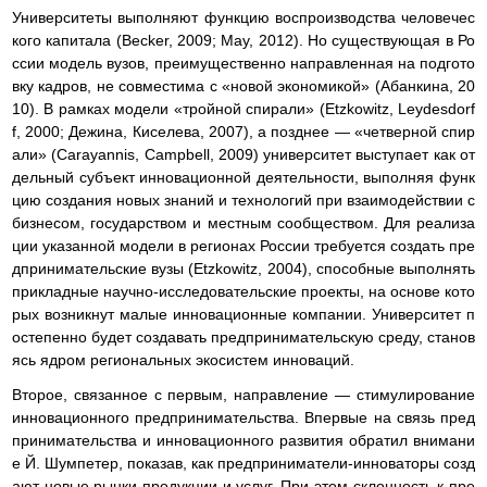
Университеты выполняют функцию воспроизводства человечес
кого капитала (Becker, 2009; May, 2012). Но существующая в Ро
ссии модель вузов, преимущественно направленная на подгото
вку кадров, не совместима с «новой экономикой» (Абанкина, 20
10). В рамках модели «тройной спирали» (Etzkowitz, Leydesdorf
f, 2000; Дежина, Киселева, 2007), а позднее — «четверной спир
али» (Carayannis, Campbell, 2009) университет выступает как от
дельный субъект инновационной деятельности, выполняя функ
цию создания новых знаний и технологий при взаимодействии с
бизнесом, государством и местным сообществом. Для реализа
ции указанной модели в регионах России требуется создать пре
дпринимательские вузы (Etzkowitz, 2004), способные выполнять
прикладные научно-исследовательские проекты, на основе кото
рых возникнут малые инновационные компании. Университет п
остепенно будет создавать предпринимательскую среду, станов
ясь ядром региональных экосистем инноваций.
Второе, связанное с первым, направление — стимулирование
инновационного предпринимательства. Впервые на связь пред
принимательства и инновационного развития обратил внимани
е Й. Шумпетер, показав, как предприниматели-инноваторы созд
ают новые рынки продукции и услуг. При этом склонность к пре