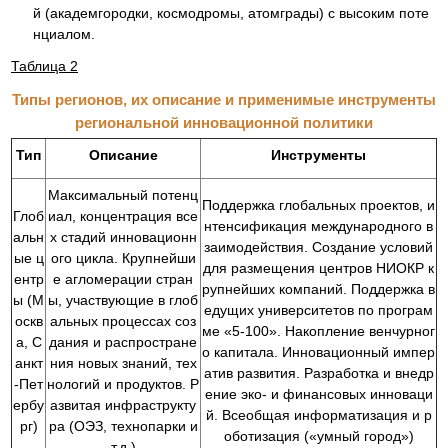
й (академгородки, космодромы, атомграды) с высоким поте
нциалом.
Таблица 2
Типы регионов, их описание и применимые инструменты
региональной инновационной политики
Тип
Описание
Инструменты
Максимальный потенц
Поддержка глобальных проектов, и
Глоб
иал, концентрация все
нтенсификация международного в
альн
х стадий инновационн
заимодействия. Создание условий
ые ц
ого цикла. Крупнейши
для размещения центров НИОКР к
ентр
е агломерации стран
рупнейших компаний. Поддержка в
ы (М
ы, участвующие в глоб
едущих университетов по програм
оскв
альных процессах соз
ме «5-100». Накопление венчурног
а, С
дания и распростране
о капитала. Инновационный импер
анкт
ния новых знаний, тех
атив развития. Разработка и внедр
-Пет
нологий и продуктов. Р
ение эко- и финансовых инноваци
ербу
азвитая инфраструкту
й. Всеобщая информатизация и р
рг)
ра (ОЭЗ, технопарки и
оботизация («умный город»)
т.д.)