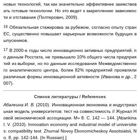
новых технологий, так как значительно эффективнее заимствов
ать готовые технологии. Но это ведет к закреплению зависимос
ти и отставания (Полтерович, 2009).
16
Обязательная стажировка за рубежом, согласно опыту стран
ЕС, существенно повышает карьерные возможности будущих в
ыпускников.
17
В 2000-е годы число инновационно активных предприятий, п
о данным Росстата, не превышало 10% общего числа предприя
тий из выборки, но по данным исследования Межведомственно
го аналитического центра, более 82% предприятий проявляли
различные формы инновационной активности (Иванова и др., 2
007).
Список литературы / References
Абалкина И. В.
(2010). Инновационная экономика и индустриал
ьная модель университетов: тест на совместимость // Журнал Н
овой экономической ассоциации. М» 8. С. 142 — 144. [Abankina
I. V. (2010). Innovation economy and industrial model of universitie
s: compatibility test. Zhurnal Novoy Ekonomicheskoy Assotsiatsii, N
o. 8, pp. 142-144. (In Russian).]