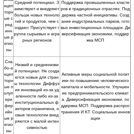
Средний потенциал. З
Поддержка промышленных класте
кцеп
аимствуют и внедряют
ров в традиционных отраслях. Под
торн
больше новых техноло
держка частной инициативы. Созд
ые с
гий и продуктов, чем с
ание индустриальных парков, гото
ред
оздают. Присутствует г
вых инвестиционных площадок. Ди
инн
руппа сырьевых и агра
версификация экономики, поддер
ые р
рных регионов
жка МСП
егио
ны
Сла
Низкий и средненизки
бо-а
й потенциал. Не созда
кцеп
Активные меры социальной полит
ются новые для стран
торн
ики по повышению человеческого
ы технологии. Диффуз
ые п
капитала и мобильности. Улучшен
ия инноваций из-за уд
олуп
ие предпринимательского климат
аленности либо из-за
ери
а. Диверсификация экономики, по
институциональных ф
фер
ддержка МСП. Поддержка распрос
акторов ограничена, н
ийн
транения И KT. Социальные иннов
овые технологии внед
ые р
ации
ряются с малой интен
егио
сивностью
ны