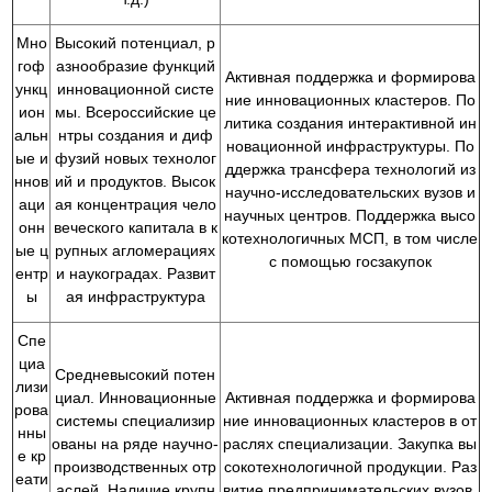
Мно
Высокий потенциал, р
гоф
азнообразие функций
Активная поддержка и формирова
ункц
инновационной систе
ние инновационных кластеров. По
ион
мы. Всероссийские це
литика создания интерактивной ин
альн
нтры создания и диф
новационной инфраструктуры. По
ые и
фузий новых технолог
ддержка трансфера технологий из
ннов
ий и продуктов. Высок
научно-исследовательских вузов и
аци
ая концентрация чело
научных центров. Поддержка высо
онн
веческого капитала в к
котехнологичных МСП, в том числе
ые ц
рупных агломерациях
с помощью госзакупок
ентр
и наукоградах. Развит
ы
ая инфраструктура
Спе
циа
Средневысокий потен
лизи
циал. Инновационные
Активная поддержка и формирова
рова
системы специализир
ние инновационных кластеров в от
нны
ованы на ряде научно-
раслях специализации. Закупка вы
е кр
производственных отр
сокотехнологичной продукции. Раз
еати
аслей. Наличие крупн
витие предпринимательских вузов.