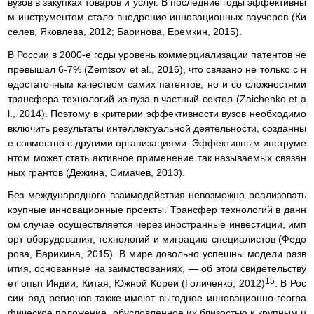
вузов в закупках товаров и услуг. В последние годы эффективны
м инструментом стало внедрение инновационных ваучеров (Ки
селев, Яковлева, 2012; Баринова, Еремкин, 2015).
В России в 2000-е годы уровень коммерциализации патентов не
превышал 6-7% (Zemtsov et al., 2016), что связано не только с н
едостаточным качеством самих патентов, но и со сложностями
трансфера технологий из вуза в частный сектор (Zaichenko et a
l., 2014). Поэтому в критерии эффективности вузов необходимо
включить результаты интеллектуальной деятельности, созданны
е совместно с другими организациями. Эффективным инструме
нтом может стать активное применение так называемых связан
ных грантов (Дежина, Симачев, 2013).
Без международного взаимодействия невозможно реализовать
крупные инновационные проекты. Трансфер технологий в данн
ом случае осуществляется через иностранные инвестиции, имп
орт оборудования, технологий и миграцию специалистов (Федо
рова, Барихина, 2015). В мире довольно успешны модели разв
ития, основанные на заимствованиях, — об этом свидетельству
15
ет опыт Индии, Китая, Южной Кореи (Голиченко, 2012)
. В Рос
сии ряд регионов также имеют выгодное инновационно-геогра
фическое положение, обусловленное их близостью к крупным ц