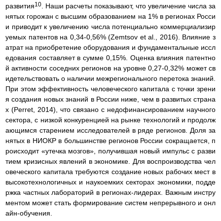
10
развития
. Наши расчеты показывают, что увеличение числа за
нятых горожан с высшим образованием на 1% в регионах Росси
и приводит к увеличению числа потенциально коммерциализир
уемых патентов на 0,34-0,56% (Zemtsov et al., 2016). Влияние з
атрат на приобретение оборудования и фундаментальные иссл
едования составляет в сумме 0,15%. Оценка влияния патентно
й активности соседних регионов на уровне 0,27-0,32% может св
идетельствовать о наличии межрегионального перетока знаний.
При этом эффективность человеческого капитала с точки зрени
я создания новых знаний в России ниже, чем в развитых страна
х (Perret, 2014), что связано с недофинансированием научного
сектора, с низкой конкуренцией на рынке технологий и продолж
ающимся старением исследователей в ряде регионов. Доля за
нятых в НИОКР в большинстве регионов России сокращается, п
роисходит «утечка мозгов», получившая новый импульс с разви
тием кризисных явлений в экономике. Для воспроизводства чел
овеческого капитала требуются создание новых рабочих мест в
высокотехнологичных и наукоемких секторах экономики, подде
ржка частных лабораторий в регионах-лидерах. Важным инстру
ментом может стать формирование систем непрерывного и онл
айн-обучения.