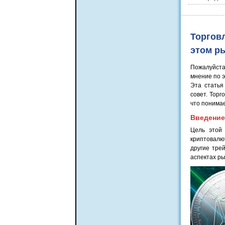
Торговл
этом р
Пожалуйста
мнение по э
Эта статья
совет. Тор
что понимае
Введение
Цель этой
криптовалю
другие тре
аспектах ры