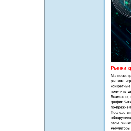
Рынки к
Мы посмотр
рынком, иг
конкретные
получить д
Возможно, в
график битк
по-прежнем
Последствия
обнаружива
этом рынке
Регуляторы