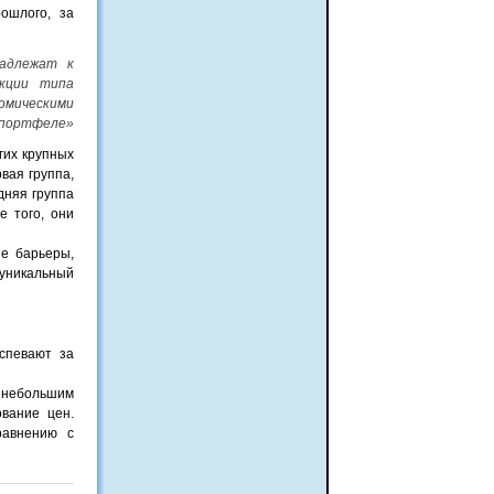
ошлого, за
адлежат к
кции типа
мическими
м портфеле»
гих крупных
вая группа,
дняя группа
е того, они
ые барьеры,
уникальный
спевают за
 небольшим
вание цен.
равнению с