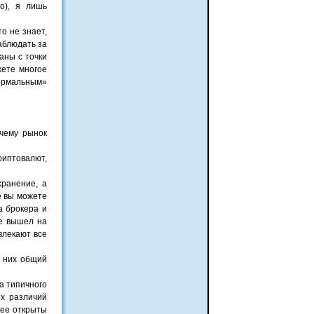
о), я лишь
о не знает,
аблюдать за
аны с точки
жете многое
нормальным»
очему рынок
риптовалют,
хранение, а
е вы можете
а брокера и
е вышел на
влекают все
у них общий
а типичного
х различий
лее открыты