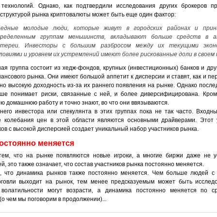
технологий. Однако, как подтвердили исследования других брокеров пр
 структурой рынка криптовалюты может быть еще один фактор:
Бедные молодые люди, которые живут в городских районах и прин
пределенным группам меньшинств, вкладывают больше средств в а
отереи. Инвесторы с большим разбросом между их текущими эконо
ловиями и уровнем их устремлений имеют более рискованные доли в свое
ная группа состоит из хедж-фондов, крупных (инвестиционных) банков и дру
ансового рынка. Они имеют большой аппетит к дисперсии и ставят, как и пер
но высокую доходность из-за их раннего появления на рынке. Однако после
ше понимает риски, связанные с ней, и более диверсифицирована. Кром
ю домашнюю работу и точно знают, во что они ввязываются.
него инвестора или спекулянта в этих группах пока не так часто. Входн
 колебания цен в этой области являются основными драйверами. Этот 
ков с высокой дисперсией создает уникальный набор участников рынка.
остоянно меняется
тем, что на рынке появляются новые игроки, а многие биржи даже не у
й, это также означает, что состав участников рынка постоянно меняется.
, что динамика рынков также постоянно меняется. Чем больше людей с
говли выходит на рынок, тем менее предсказуемым может быть исследо
 волатильности могут возрасти, а динамика постоянно меняется по с
о чем мы поговорим в продолжении)...