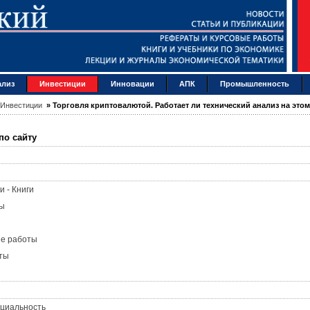
ализ
Инвестиции
Инновации
АПК
Промышленность
Инвестиции
»
Торговля криптовалютой. Работает ли технический анализ на это
по сайту
и - Книги
ы
ые работы
ты
циальность