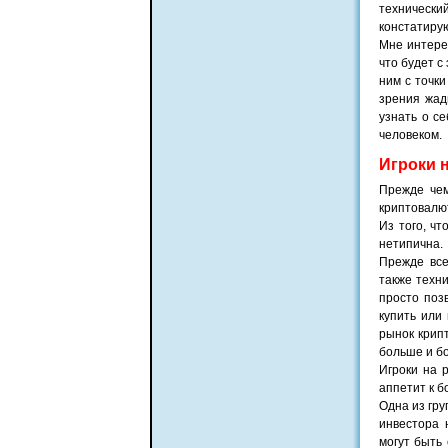
технически
констатиру
Мне интерес
что будет с
ним с точки
зрения жадн
узнать о с
человеком.
Игроки 
Прежде чем
криптовалю
Из того, чт
нетипична.
Прежде все
также техни
просто поз
купить или
рынок крип
больше и б
Игроки на 
аппетит к 
Одна из гру
инвестора 
могут быть