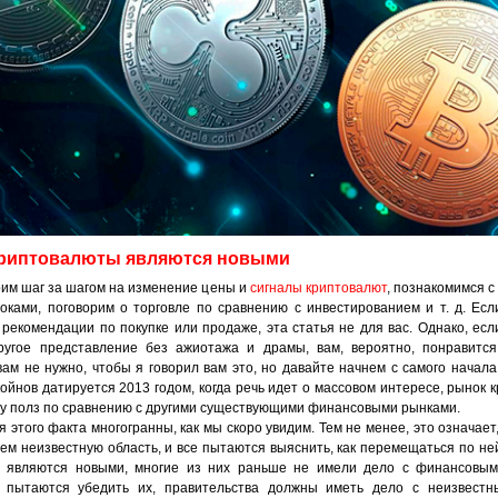
риптовалюты являются новыми
им шаг за шагом на изменение цены и
сигналы криптовалют
, познакомимся с
роками, поговорим о торговле по сравнению с инвестированием и т. д. Ес
 рекомендации по покупке или продаже, эта статья не для вас. Однако, есл
ругое представление без ажиотажа и драмы, вам, вероятно, понравится
ам не нужно, чтобы я говорил вам это, но давайте начнем с самого начала.
ойнов датируется 2013 годом, когда речь идет о массовом интересе, рынок 
у полз по сравнению с другими существующими финансовыми рынками.
 этого факта многогранны, как мы скоро увидим. Тем не менее, это означает
ем неизвестную область, и все пытаются выяснить, как перемещаться по ней
 являются новыми, многие из них раньше не имели дело с финансовым
 пытаются убедить их, правительства должны иметь дело с неизвестн