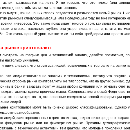
й аспект развивается на лету. Я не говорю, что это плохо (или хорош
ю очевидное, чтобы мы могли заложить основы.
но видеть, как на наших глазах создается и развивается новый рынок. Никт
 этим рынком в следующем месяце или в следующем году, но мне интересно н
 зрения интересов. Это также показывает многое о том, как люди мотивиров
ости и страха, насколько глубоко они укоренились в нас, и, кстати, вы мо
ебе. Это очень ценный урок, считаете ли вы себя трейдером или просто «
на рынке криптовалют
 смотреть на графики цен и технический анализ, давайте посмотрим, п
ты настолько уникален.
о я вижу, следует, что структура людей, вовлеченных в торговлю на рынке к
го, эти люди относительно знакомы с технологиями, потому что покупка, 
ческая сторона рынка криптовалюты не так просты, как на других рынках, гд
вонить в банк и заказать покупку акций любой компании или открыть счет н
 продать активы одним щелчком мыши. Среднестатистический Федя еще н
товалют, несмотря на то, что основные средства массовой информации при
ольше людей.
рынке криптовалют могут быть (очень) широко классифицированы. Однако 
большому разнообразию.
пп людей, заинтересованных в криптовалютах, падает ниже среднего возраст
на фондовом рынке или на фьючерсном рынке. Причины демографически
 связаны с техническим аспектом и тем фактом, что молодые поколения бо