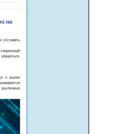
из на
м составить
стиционный
 убедиться,
ал о рынке
талкиваются
о различных