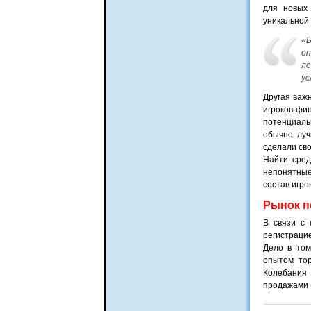
для новых 
уникальной
«
о
л
ус
Другая важ
игроков фин
потенциаль
обычно луч
сделали сво
Найти сред
непонятные
состав игро
Рынок п
В связи с 
регистрацие
Дело в том
опытом тор
Колебания
продажами (