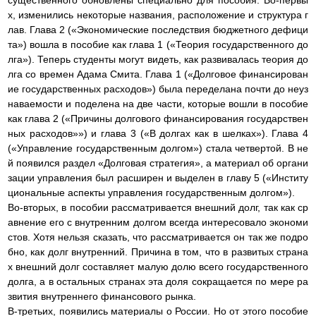
существенного обновлены специально для пособия. Во-первы
х, изменились некоторые названия, расположение и структура г
лав. Глава 2 («Экономические последствия бюджетного дефици
та») вошла в пособие как глава 1 («Теория государственного до
лга»). Теперь студенты могут видеть, как развивалась теория до
лга со времен Адама Смита. Глава 1 («Долговое финансирован
ие государственных расходов») была переделана почти до неуз
наваемости и поделена на две части, которые вошли в пособие
как глава 2 («Причины долгового финансирования государствен
ных расходов»») и глава 3 («В долгах как в шелках»). Глава 4
(«Управление государственным долгом») стала четвертой. В не
й появился раздел «Долговая стратегия», а материал об органи
зации управления был расширен и выделен в главу 5 («Институ
циональные аспекты управления государственным долгом»).
Во-вторых, в пособии рассматривается внешний долг, так как ср
авнение его с внутренним долгом всегда интересовало экономи
стов. Хотя нельзя сказать, что рассматривается он так же подро
бно, как долг внутренний. Причина в том, что в развитых страна
х внешний долг составляет малую долю всего государственного
долга, а в остальных странах эта доля сокращается по мере ра
звития внутреннего финансового рынка.
В-третьих, появились материалы о России. Но от этого пособие