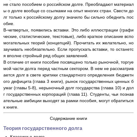
не стало пособием о российском долге. Преобладают материал
ы о долге вообще со ссылками на опыт многих стран. Свести до
лг только к российскому долгу значило бы сильно обеднить пос
обие.
В-четвертых, появились вставки. Это либо иллюстрации (графи
ческие, статистические, текстовые), либо краткое описание вспо
могательных теорий (концепций). Прочитать их желательно, но
заучивать необязательно. Если пропускать вставки, то останетс
я вполне стройный ряд общих заявлений.
В отличие от книги пособие посвящено только рыночной, торгуе
мой части долга перед частным сектором. В нем не рассматрив
ается долг в свете критики стандартного определения бюджетн
ого дефицита (глава 3 книги), рынок государственных ценных б
умаг (главы 5-8), нерыночный долг государства (глава 10) и дол
г государственных корпораций (глава 11). Студенты, чьи познав
ательные амбиции выходят за рамки пособия, могут обратиться
к книге.
Содержание книги
Теория государственного долга
Классики о долге