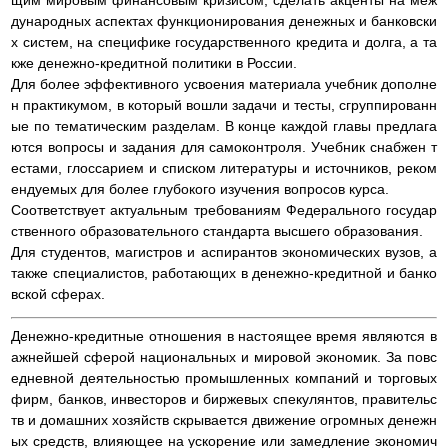
щим мировым финансовым кризисом, сделать акценты на меж
дународных аспектах функционирования денежных и банковски
х систем, на специфике государственного кредита и долга, а та
кже денежно-кредитной политики в России.
Для более эффективного усвоения материала учебник дополне
н практикумом, в который вошли задачи и тесты, сгруппированн
ые по тематическим разделам. В конце каждой главы предлага
ются вопросы и задания для самоконтроля. Учебник снабжен т
естами, глоссарием и списком литературы и источников, реком
ендуемых для более глубокого изучения вопросов курса.
Соответствует актуальным требованиям Федерального государ
ственного образовательного стандарта высшего образования.
Для студентов, магистров и аспирантов экономических вузов, а
также специалистов, работающих в денежно-кредитной и банко
вской сферах.
Денежно-кредитные отношения в настоящее время являются в
ажнейшей сферой национальных и мировой экономик. За повс
едневной деятельностью промышленных компаний и торговых
фирм, банков, инвесторов и биржевых спекулянтов, правительс
тв и домашних хозяйств скрывается движение огромных денежн
ых средств, влияющее на ускорение или замедление экономич