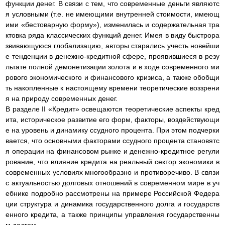
функции денег. В связи с тем, что современные деньги являютс
я условными (т.е. не имеющими внутренней стоимости, имеющ
ими «бестоварную форму»), изменилась и содержательная тра
ктовка ряда классических функций денег. Имея в виду быстрора
звивающуюся глобализацию, авторы старались учесть новейши
е тенденции в денежно-кредитной сфере, проявившиеся в резу
льтате полной демонетизации золота и в ходе современного ми
рового экономического и финансового кризиса, а также обобщи
ть накопленные к настоящему времени теоретические воззрени
я на природу современных денег.
В разделе II «Кредит» освещаются теоретические аспекты кред
ита, историческое развитие его форм, факторы, воздействующи
е на уровень и динамику ссудного процента. При этом подчерки
вается, что основными факторами ссудного процента становятс
я операции на финансовом рынке и денежно-кредитное регули
рование, что влияние кредита на реальный сектор экономики в
современных условиях многообразно и противоречиво. В связи
с актуальностью долговых отношений в современном мире в уч
ебнике подробно рассмотрены на примере Российской Федера
ции структура и динамика государственного долга и государств
енного кредита, а также принципы управления государственны
м долгом.