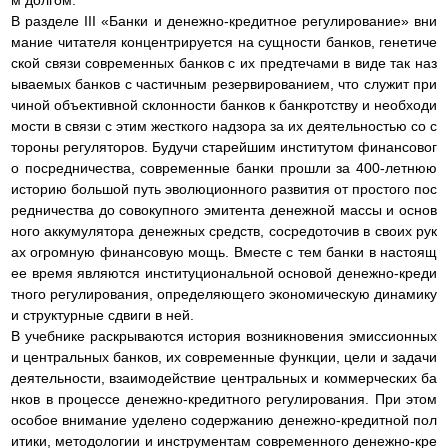
В разделе III «Банки и денежно-кредитное регулирование» вни
мание читателя концентрируется на сущности банков, генетиче
ской связи современных банков с их предтечами в виде так наз
ываемых банков с частичным резервированием, что служит при
чиной объективной склонности банков к банкротству и необходи
мости в связи с этим жесткого надзора за их деятельностью со с
тороны регуляторов. Будучи старейшим институтом финансовог
о посредничества, современные банки прошли за 400-летнюю
историю большой путь эволюционного развития от простого пос
редничества до совокупного эмитента денежной массы и основ
ного аккумулятора денежных средств, сосредоточив в своих рук
ах огромную финансовую мощь. Вместе с тем банки в настоящ
ее время являются институциональной основой денежно-креди
тного регулирования, определяющего экономическую динамику
и структурные сдвиги в ней.
В учебнике раскрываются история возникновения эмиссионных
и центральных банков, их современные функции, цели и задачи
деятельности, взаимодействие центральных и коммерческих ба
нков в процессе денежно-кредитного регулирования. При этом
особое внимание уделено содержанию денежно-кредитной пол
итики, методологии и инструментам современного денежно-кре