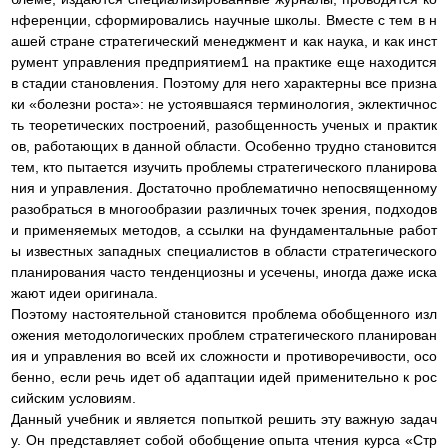
нференции, сформировались научные школы. Вместе с тем в н
ашей стране стратегический менеджмент и как наука, и как инст
румент управления предприятием1 на практике еще находится
в стадии становления. Поэтому для него характерны все призна
ки «болезни роста»: не устоявшаяся терминология, эклектичнос
ть теоретических построений, разобщенность ученых и практик
ов, работающих в данной области. Особенно трудно становится
тем, кто пытается изучить проблемы стратегического планирова
ния и управления. Достаточно проблематично непосвященному
разобраться в многообразии различных точек зрения, подходов
и применяемых методов, а ссылки на фундаментальные работ
ы известных западных специалистов в области стратегического
планирования часто тенденциозны и усечены, иногда даже иска
жают идеи оригинала.
Поэтому настоятельной становится проблема обобщенного изл
ожения методологических проблем стратегического планирован
ия и управления во всей их сложности и противоречивости, осо
бенно, если речь идет об адаптации идей применительно к рос
сийским условиям.
Данный учебник и является попыткой решить эту важную задач
у. Он представляет собой обобщение опыта чтения курса «Стр