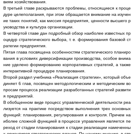
виям хозяйствования.
В третьей главе раскрываются проблемы, относящиеся к проце
дуре целеполагания, при этом обращается внимание на изучен
ие таких понятий, как миссия предприятия, ценности высшего р
уководства и культура организации.
В четвертой главе дан подробный обзор наиболее известных пр
оцедур стратегического выбора, т. е. формирования базовой ст
ратегии предприятия.
Пятая глава посвящена особенностям стратегического планиро
вания в условиях диверсификации производства, особое внима
ние уделено формированию корпоративных стратегий, а также
интерактивной процедуре планирования.
Второй раздел учебника «Реализация стратегии», который объе
диняет 6 глав, посвящен методологическим и методическим во
просам процесса реализации разработанных стратегий развити
я предприятий.
В обобщенном виде процесс управленческой деятельности реа
лизуется на практике посредством выполнения трех основных
функций: планирования, регулирования и контроля. Причем на
иболее сложной функцией в процессе управления является пе
реход от стадии планирования к стадии реализации намеченны
х ориентиров стратегических планов. По нашему мнению, в стр