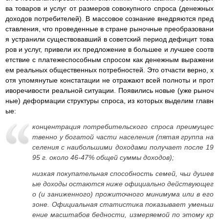
ва товаров и услуг от размеров совокупного спроса (денежных
доходов потребителей). В массовое сознание внедряются пред
ставления, что проведенные в стране рыночные преобразовани
я устранили существовавший в советский период дефицит това
ров и услуг, привели их предложение в большее и лучшее соотв
етствие с платежеспособным спросом как денежным выражени
ем реальных общественных потребностей. Это отчасти верно, х
отя упомянутые констатации не отражают всей полноты и прот
иворечивости реальной ситуации. Появились новые (уже рыноч
ные) деформации структуры спроса, из которых выделим главн
ые:
концентрация потребительского спроса преимущес
твенно у богатой части населения (пятая группа на
селения с наибольшими доходами получает после 19
95 г. около 46-47% общей суммы доходов);
низкая покупательная способность семей, чьи душев
ые доходы остаются ниже официально действующег
о (и заниженного) прожиточного минимума или в его
зоне. Официальная статистика показывает уменьш
ение масштабов бедности, измеряемой по этому кр