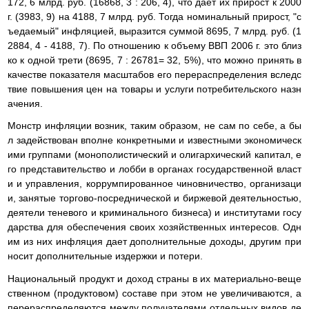
172, 6 млрд. руб. (16868, 3 : 206, 4), что дает их прирост к 2000
г. (3983, 9) на 4188, 7 млрд. руб. Тогда номинальный прирост, "с
ъедаемый" инфляцией, выразится суммой 8695, 7 млрд. руб. (1
2884, 4 - 4188, 7). По отношению к объему ВВП 2006 г. это близ
ко к одной трети (8695, 7 : 26781= 32, 5%), что можно принять в
качестве показателя масштабов его перераспределения вследс
твие повышения цен на товары и услуги потребительского назн
ачения.
Монстр инфляции возник, таким образом, не сам по себе, а бы
л задействован вполне конкретными и известными экономическ
ими группами (монополистический и олигархический капитал, е
го представительство и лобби в органах государственной власт
и и управления, коррумпированное чиновничество, организаци
и, занятые торгово-посреднической и биржевой деятельностью,
деятели теневого и криминального бизнеса) и институтами госу
дарства для обеспечения своих хозяйственных интересов. Одн
им из них инфляция дает дополнительные доходы, другим при
носит дополнительные издержки и потери.
Национальный продукт и доход страны в их материально-веще
ственном (продуктовом) составе при этом не увеличиваются, а
перераспределяются между получателями отдельных видов де