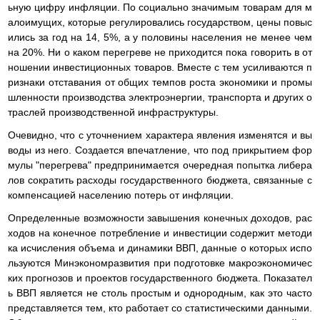
ьную цифру инфляции. По социально значимым товарам для м
алоимущих, которые регулировались государством, цены повыс
ились за год на 14, 5%, а у половины населения не менее чем
на 20%. Ни о каком перегреве не приходится пока говорить в от
ношении инвестиционных товаров. Вместе с тем усиливаются п
ризнаки отставания от общих темпов роста экономики и промы
шленности производства электроэнергии, транспорта и других о
траслей производственной инфраструктуры.
Очевидно, что с уточнением характера явления изменятся и вы
воды из него. Создается впечатление, что под прикрытием фор
мулы "перегрева" предпринимается очередная попытка либера
лов сократить расходы государственного бюджета, связанные с
компенсацией населению потерь от инфляции.
Определенные возможности завышения конечных доходов, рас
ходов на конечное потребление и инвестиции содержит методи
ка исчисления объема и динамики ВВП, данные о которых испо
льзуются Минэкономразвития при подготовке макроэкономичес
ких прогнозов и проектов государственного бюджета. Показател
ь ВВП является не столь простым и однородным, как это часто
представляется тем, кто работает со статистическими данными.