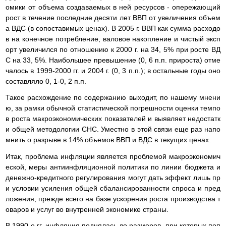
омики от объема создаваемых в ней ресурсов - опережающий
рост в течение последние десяти лет ВВП от увеличения объем
а ВДС (в сопоставимых ценах). В 2005 г. ВВП как сумма расходо
в на конечное потребление, валовое накопление и чистый эксп
орт увеличился по отношению к 2000 г. на 34, 5% при росте ВД
С на 33, 5%. Наибольшее превышение (0, 6 п.п. прироста) отме
чалось в 1999-2000 гг. и 2004 г. (0, 3 п.п.); в остальные годы оно
составляло 0, 1-0, 2 п.п.
Такое расхождение по содержанию выходит, по нашему мнени
ю, за рамки обычной статистической погрешности оценки темпо
в роста макроэкономических показателей и выявляет недостатк
и общей методологии СНС. Уместно в этой связи еще раз напо
мнить о разрыве в 14% объемов ВВП и ВДС в текущих ценах.
Итак, проблема инфляции является проблемой макроэкономич
еской, меры антиинфляционной политики по линии бюджета и
денежно-кредитного регулирования могут дать эффект лишь пр
и условии усиления общей сбалансированности спроса и пред
ложения, прежде всего на базе ускорения роста производства т
оваров и услуг во внутренней экономике страны.
В 1990-е гг. инфляция поднялась до размеров, при которых поп