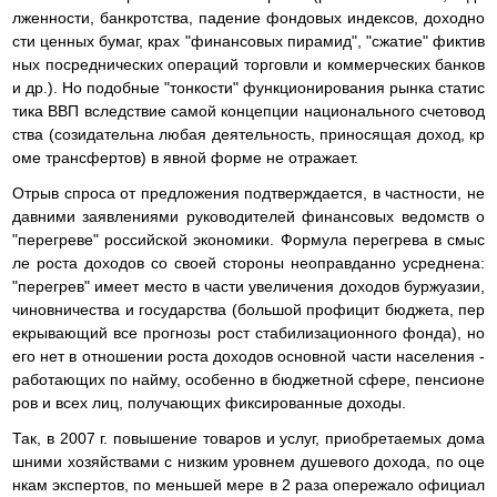
лженности, банкротства, падение фондовых индексов, доходно
сти ценных бумаг, крах "финансовых пирамид", "сжатие" фиктив
ных посреднических операций торговли и коммерческих банков
и др.). Но подобные "тонкости" функционирования рынка статис
тика ВВП вследствие самой концепции национального счетовод
ства (созидательна любая деятельность, приносящая доход, кр
оме трансфертов) в явной форме не отражает.
Отрыв спроса от предложения подтверждается, в частности, не
давними заявлениями руководителей финансовых ведомств о
"перегреве" российской экономики. Формула перегрева в смыс
ле роста доходов со своей стороны неоправданно усреднена:
"перегрев" имеет место в части увеличения доходов буржуазии,
чиновничества и государства (большой профицит бюджета, пер
екрывающий все прогнозы рост стабилизационного фонда), но
его нет в отношении роста доходов основной части населения -
работающих по найму, особенно в бюджетной сфере, пенсионе
ров и всех лиц, получающих фиксированные доходы.
Так, в 2007 г. повышение товаров и услуг, приобретаемых дома
шними хозяйствами с низким уровнем душевого дохода, по оце
нкам экспертов, по меньшей мере в 2 раза опережало официал