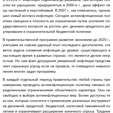
ытки ее укрощения, предпринятые в 2000-е г., дали эффект ли
шь частичный и неустойчивый. В 2007 г., как отмечалось, произо
шел новый всплеск инфляции. Сегодня антиинфляционная пол
итика смещена в плоскость ее ограничения путем усиления гос
ударственного контроля за ростом цен, денежно-кредитного рег
улирования и ограничительной бюджетной политики.
В правительственной программе развития экономики до 2020 г.,
учитывая не совсем удачный опыт последнего десятилетия, ста
вится задача снижения инфляции до уровня, существующего в
настоящее время в развитых странах, что является делом непр
остым. Но сам факт допущения умеренной инфляции представ
ляет серьезную угрозу если не провала, то очевидного невыпол
нения многих задач программы.
В каждый отдельный период правительство любой страны при
намерении проводить антиинфляционную политику связано оп
ределенными ограничениями объективного характера. Оно не
свободно в выборе антиинфляционных мер. Более доступны те
из них, которые относятся к применению различных инструмент
ов денежной, кредитной, бюджетной, налоговой таможенной по
литики и ограничивают расширение конечного спроса. Труднее