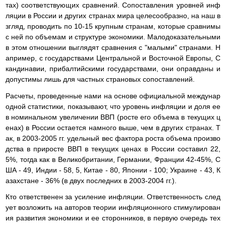
тах) соответствующих сравнений. Сопоставления уровней инф
ляции в России и других странах мира целесообразно, на наш в
згляд, проводить по 10-15 крупным странам, которые сравнимы
с ней по объемам и структуре экономики. Малодоказательными
в этом отношении выглядят сравнения с "малыми" странами. Н
апример, с государствами Центральной и Восточной Европы, С
кандинавии, прибалтийскими государствами, они оправданы и
допустимы лишь для частных страновых сопоставлений.
Расчеты, проведенные нами на основе официальной междунар
одной статистики, показывают, что уровень инфляции и доля ее
в номинальном увеличении ВВП (росте его объема в текущих ц
енах) в России остается намного выше, чем в других странах. Т
ак, в 2003-2005 гг. удельный вес фактора роста объема произво
дства в приросте ВВП в текущих ценах в России составил 22,
5%, тогда как в Великобритании, Германии, Франции 42-45%, С
ША - 49, Индии - 58, 5, Китае - 80, Японии - 100; Украине - 43, К
азахстане - 36% (в двух последних в 2003-2004 гг.).
Кто ответственен за усиление инфляции. Ответственность след
ует возложить на авторов теории инфляционного стимулирован
ия развития экономики и ее сторонников, в первую очередь тех