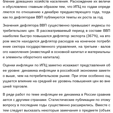
бление домашних хозяйств населения. Расхождение их величи
н обусловлено главным образом тем, что ИПЦ по годам опреде
ляются по отношению к декабрю предшествующего года, тогда
как по дефляторам ВВП публикуются темпы их роста за год.
Значения дефлятора ВВП существенно превышают индексы по
требительских цен. В рассматриваемый период в составе ВВП
наиболее быстро повышался дефлятор экспорта (367%), на вто
ром месте находился дефлятор расходов на конечное потребл
ение сектора государственного управления, на третьем - валов
ого накопления (инвестиций в основной капитал и материальны
е элементы оборотного капитала).
Оценки инфляции по ИПЦ заметно искажают представления об
ее уровне: динамика инфляции в российской экономике заметн
о выше, чем на потребительском рынке. При этом особенно ощ
ущается влияние на средний ее уровень повышения цен во вне
шней торговле.
В ряде работ по теме инфляции ее динамика в России сравнив
ается с другими странами. Статистические публикации по этому
вопросу в последние годы существенно расширились. Вместе с
тем следует высказать некоторые замечания о предмете (объек