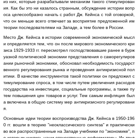
из них, которые разрабатывали механизм такого стимулирован
ия. Как бы это ни казалось странным, обсуждение истории вопр
оса целесообразно начать с работ Дж. Кейнса с той оговоркой,
что он меньше всего отвечает за восприятие предложенной им
теории последователями на Западе, а тем более в России.
Место Дж. Кейнса в истории современной экономической мысл
и определяется тем, что он после мирового экономического кри
зиса 1929-1933 гг. пересмотрел господствовавшие ранее в бурж
уазной политической экономии представления о саморегулиров
ании рыночной экономики, обосновал необходимость государст
венного регулирования рынка и проведения антикризисной пол
итики. В качестве инструментов такой политики он предложил с
тимулирование спроса, в том числе путем увеличения расходов
государства на инвестиции, социальные программы, а также пу
тем повышения цен товаров и услуг. Тем самым инфляция был
а включена в общую систему мер антикризисного регулировани
я.
Основные идеи теории воспроизводства Дж. Кейнса в 1950-196
0 гг. вошли в теорию "неоклассического синтеза" и практически
во все распространенные на Западе учебники по "экономике", п
о которым учились наши отечественные реформаторы. Их труд