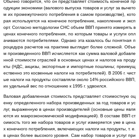
Обычно говорится, что он представляет стоимость конечной пр
одукции экономики (валового выпуска товаров и услуг за вычето
м их промежуточного потребления в самом производстве), кото
рая используется на конечное потребление, накопление и эксп
орт. Согласно методологии СНС объем ВВП принято измерять в
ценах конечного потребления, по которым товары и услуги опл
ачиваются потребителями. Однако эта казалось бы понятная п
роцедура расчетов на практике выглядит более сложной. Объе
м произведенного ВВП исчисляется как сумма валовой добавле
нной стоимости отраслей в основных ценах и налогов на проду
кты (НДС, акцизы, экспортные и импортные пошлины; преимущ
ественно это косвенные налоги на потребителей). В 2006 г. чист
ые налоги на продукты составляли около 14% российского ВВП,
их удельный вес по отношению к 1995 г. удвоился.
Валовая добавленная стоимость представляет стоимостную оц
енку определенного набора произведенных за год товаров и ус
луг, выраженную в ценах производителей (основные цены явля
ются их макроэкономической модификацией). В составе ВВП ст
оимость того же набора товаров и услуг измеряется уже в цена
х конечного потребления, включающих налоги на продукты, т. е.
в ценах более высокого уровня. Сам набор товаров и услуг при