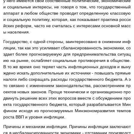
у него имеются свои собственные политические, экономические
и социальные интересы, не говоря о том, что государственный
аппарат в любом обществе проводит определенную классовую
и социальную политику, которая, как показывает практика росси
йских реформ, часто не считалась с интересами основной масс
ы населения.
Государство, с одной стороны, заинтересовано в снижении инф
ляции, так как это усиливает сбалансированность экономики, со
здает более прогнозируемую для предпринимательства ситуац
ию на рынке, ослабляет социальные противоречия в обществе.
В то же время оно теряет часть инфляционных доходов и выну
ждено искать дополнительные их источники - повышать прямые
налоги либо сокращать расходы государственного бюджета. А э
то связано с изменением законодательства, рассмотрением пр
оектов новых законов. Проще технически и организационно про
двинуть решение всех этих вопросов вместе с обсуждением про
екта государственного бюджета, который разрабатывается Мин
фином исходя из прогнозируемых Минэкономразвития темпов
роста ВВП и уровня инфляции.
Причины и механизм инфляции. Причины инфляции заключают
ся в несбалансированности экономики - отставании производст