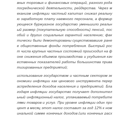
вных торговых и финансовых операций, разного рода
посреднической деятельности, рейдерства. Через м
еханизм инфляции частный капитал снижал реальну
ю заработную плату наемного персонала, а формир
ующееся буржуазное государство уменьшило реальн
ый размер (покупательную способность) пенсий, пос
обий и других социальных гарантий населению; фак
тически были демонтированы существовавшие ране
е общественные фонды потребления. Быстрый рос
т числа крупных частных состояний происходил на ф
оне снижения объемов производства и ухудшения кач
ественных показателей работы большинства прива
тизированных предприятий;
использование государством и частным сектором эк
ономики инфляции как ценового инструмента перер
аспределения доходов населения и предприятий. Бла
годаря инфляции государство получает дополнител
ьный инфляционный налог, уплачиваемый потребите
лями товаров и услуг. При уровне инфляции один про
цент в месяц этот налог составит за год 12% к ном
инальной сумме конечных доходов (или конечных расх