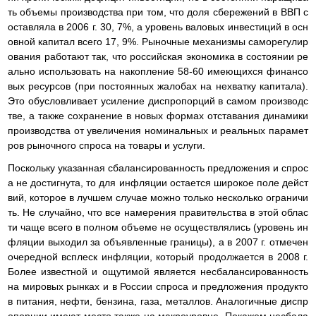
ть объемы производства при том, что доля сбережений в ВВП с
оставляла в 2006 г. 30, 7%, а уровень валовых инвестиций в осн
овной капитал всего 17, 9%. Рыночные механизмы саморегулир
ования работают так, что российская экономика в состоянии ре
ально использовать на накопление 58-60 имеющихся финансо
вых ресурсов (при постоянных жалобах на нехватку капитала).
Это обусловливает усиление диспропорций в самом производс
тве, а также сохранение в новых формах отставания динамики
производства от увеличения номинальных и реальных парамет
ров рыночного спроса на товары и услуги.
Поскольку указанная сбалансированность предложения и спрос
а не достигнута, то для инфляции остается широкое поле дейст
вий, которое в лучшем случае можно только несколько ограничи
ть. Не случайно, что все намерения правительства в этой облас
ти чаще всего в полном объеме не осуществлялись (уровень ин
фляции выходил за объявленные границы), а в 2007 г. отмечен
очередной всплеск инфляции, который продолжается в 2008 г.
Более известной и ощутимой является несбалансированность
на мировых рынках и в России спроса и предложения продукто
в питания, нефти, бензина, газа, металлов. Аналогичные диспр