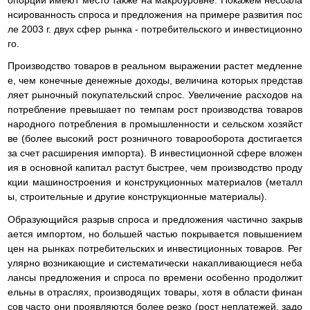
опорции имеют место также на макроуровне. Покажем несбала
нсированность спроса и предложения на примере развития пос
ле 2003 г. двух сфер рынка - потребительского и инвестиционно
го.
Производство товаров в реальном выражении растет медленне
е, чем конечные денежные доходы, величина которых представ
ляет рыночный покупательский спрос. Увеличение расходов на
потребление превышает по темпам рост производства товаров
народного потребления в промышленности и сельском хозяйст
ве (более высокий рост розничного товарооборота достигается
за счет расширения импорта). В инвестиционной сфере вложен
ия в основной капитал растут быстрее, чем производство проду
кции машиностроения и конструкционных материалов (металл
ы, строительные и другие конструкционные материалы).
Образующийся разрыв спроса и предложения частично закрыв
ается импортом, но большей частью покрывается повышением
цен на рынках потребительских и инвестиционных товаров. Рег
улярно возникающие и систематически накапливающиеся неба
лансы предложения и спроса по времени особенно продолжит
ельны в отраслях, производящих товары, хотя в области финан
сов часто они проявляются более резко (рост неплатежей, задо