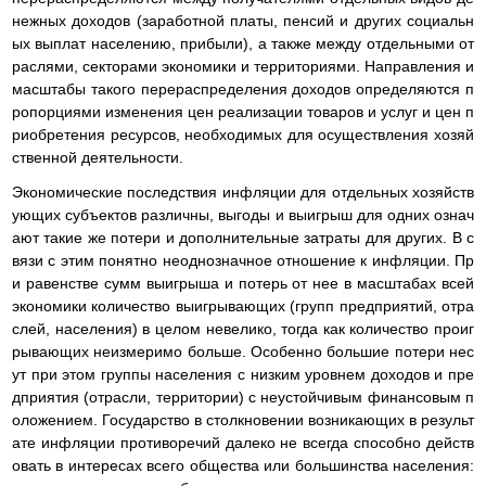
нежных доходов (заработной платы, пенсий и других социальн
ых выплат населению, прибыли), а также между отдельными от
раслями, секторами экономики и территориями. Направления и
масштабы такого перераспределения доходов определяются п
ропорциями изменения цен реализации товаров и услуг и цен п
риобретения ресурсов, необходимых для осуществления хозяй
ственной деятельности.
Экономические последствия инфляции для отдельных хозяйств
ующих субъектов различны, выгоды и выигрыш для одних означ
ают такие же потери и дополнительные затраты для других. В с
вязи с этим понятно неоднозначное отношение к инфляции. Пр
и равенстве сумм выигрыша и потерь от нее в масштабах всей
экономики количество выигрывающих (групп предприятий, отра
слей, населения) в целом невелико, тогда как количество проиг
рывающих неизмеримо больше. Особенно большие потери нес
ут при этом группы населения с низким уровнем доходов и пре
дприятия (отрасли, территории) с неустойчивым финансовым п
оложением. Государство в столкновении возникающих в результ
ате инфляции противоречий далеко не всегда способно действ
овать в интересах всего общества или большинства населения: