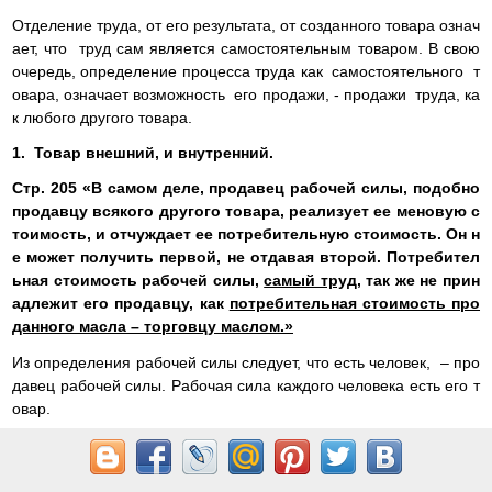
Отделение труда, от его результата, от созданного товара означ
ает, что труд сам является самостоятельным товаром. В свою
очередь, определение процесса труда как самостоятельного т
овара, означает возможность его продажи, - продажи труда, ка
к любого другого товара.
1. Товар внешний, и внутренний.
Стр. 205 «В самом деле, продавец рабочей силы, подобно
продавцу всякого другого товара, реализует ее меновую с
тоимость, и отчуждает ее потребительную стоимость. Он н
е может получить первой, не отдавая второй. Потребител
ьная стоимость рабочей силы,
самый труд
, так же не прин
адлежит его продавцу, как
потребительная стоимость про
данного масла – торговцу маслом.»
Из определения рабочей силы следует, что есть человек, – про
давец рабочей силы. Рабочая сила каждого человека есть его т
овар.
Рабочая сила, как всякий товар, имеет меновую, и потребитель
ную стоимость. При продаже человеком своей рабочей силы от
чуждается ее потребительная стоимость, т.е. труд.