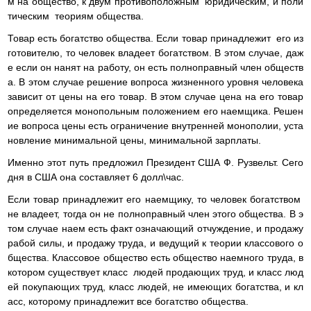
м на общество, к двум противоположным юридическим, и поли
тическим теориям общества.
Товар есть богатство общества. Если товар принадлежит его из
готовителю, то человек владеет богатством. В этом случае, даж
е если он нанят на работу, он есть полноправный член обществ
а. В этом случае решение вопроса жизненного уровня человека
зависит от цены на его товар. В этом случае цена на его товар
определяется монопольным положением его наемщика. Решен
ие вопроса цены есть ограничение внутренней монополии, уста
новление минимальной цены, минимальной зарплаты.
Именно этот путь предложил Президент США Ф. Рузвельт. Сего
дня в США она составляет 6 долл\час.
Если товар принадлежит его наемщику, то человек богатством
не владеет, тогда он не полноправный член этого общества. В э
том случае наем есть факт означающий отчуждение, и продажу
рабой силы, и продажу труда, и ведущий к теории классового о
бщества. Классовое общество есть общество наемного труда, в
котором существует класс людей продающих труд, и класс люд
ей покупающих труд, класс людей, не имеющих богатства, и кл
асс, которому принадлежит все богатство общества.