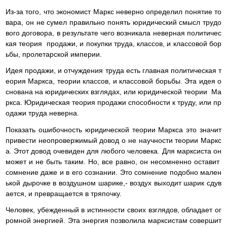
Из-за того, что экономист Маркс неверно определил понятие то
вара, он не сумел правильно понять юридический смысл трудо
вого договора, в результате чего возникала неверная политичес
кая теория продажи, и покупки труда, классов, и классовой бор
ьбы, пролетарской империи.
Идея продажи, и отчуждения труда есть главная политическая т
еория Маркса, теории классов, и классовой борьбы. Эта идея о
снована на юридических взглядах, или юридической теории Ма
ркса. Юридическая теория продажи способности к труду, или пр
одажи труда неверна.
Показать ошибочность юридической теории Маркса это значит
привести неопровержимый довод о не научности теории Маркс
а. Этот довод очевиден для любого человека. Для марксиста он
может и не быть таким. Но, все равно, он несомненно оставит
сомнение даже и в его сознании. Это сомнение подобно мален
ькой дырочке в воздушном шарике,- воздух выходит шарик сдув
ается, и превращается в тряпочку.
Человек, убежденный в истинности своих взглядов, обладает ог
ромной энергией. Эта энергия позволила марксистам совершит