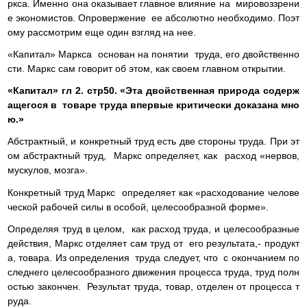
ркса. Именно она оказывает главное влияние на мировоззрени
е экономистов. Опровержение ее абсолютно необходимо. Поэт
ому рассмотрим еще один взгляд на нее.
«Капитал» Маркса основан на понятии труда, его двойственно
сти. Маркс сам говорит об этом, как своем главном открытии.
«Капитал» гл 2. стр50. «Эта двойственная природа содерж
ащегося в товаре труда впервые критически доказана мно
ю.»
Абстрактный, и конкретный труд есть две стороны труда. При эт
ом абстрактный труд, Маркс определяет, как расход «нервов,
мускулов, мозга».
Конкретный труд Маркс определяет как «расходование челове
ческой рабочей силы в особой, целесообразной форме».
Определяя труд в целом, как расход труда, и целесообразные
действия, Маркс отделяет сам труд от его результата,- продукт
а, товара. Из определения труда следует, что с окончанием по
следнего целесообразного движения процесса труда, труд полн
остью закончен. Результат труда, товар, отделен от процесса т
руда.