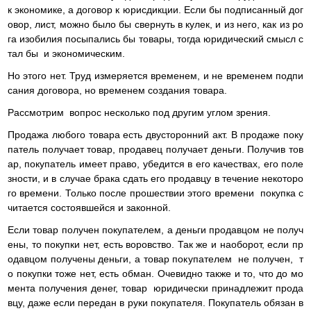
к экономике, а договор к юрисдикции. Если бы подписанный дог
овор, лист, можно было бы свернуть в кулек, и из него, как из ро
га изобилия посыпались бы товары, тогда юридический смысл с
тал бы и экономическим.
Но этого нет. Труд измеряется временем, и не временем подпи
сания договора, но временем создания товара.
Рассмотрим вопрос несколько под другим углом зрения.
Продажа любого товара есть двусторонний акт. В продаже поку
патель получает товар, продавец получает деньги. Получив тов
ар, покупатель имеет право, убедится в его качествах, его поле
зности, и в случае брака сдать его продавцу в течение некоторо
го времени. Только после прошествии этого времени покупка с
читается состоявшейся и законной.
Если товар получен покупателем, а деньги продавцом не получ
ены, то покупки нет, есть воровство. Так же и наоборот, если пр
одавцом получены деньги, а товар покупателем не получен, т
о покупки тоже нет, есть обман. Очевидно также и то, что до мо
мента получения денег, товар юридически принадлежит прода
вцу, даже если передан в руки покупателя. Покупатель обязан в