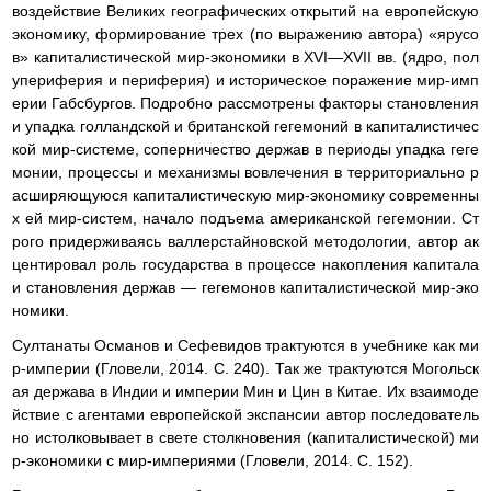
воздействие Великих географических открытий на европейскую
экономику, формирование трех (по выражению автора) «ярусо
в» капиталистической мир-экономики в XVI—XVII вв. (ядро, пол
упериферия и периферия) и историческое поражение мир-имп
ерии Габсбургов. Подробно рассмотрены факторы становления
и упадка голландской и британской гегемоний в капиталистичес
кой мир-системе, соперничество держав в периоды упадка геге
монии, процессы и механизмы вовлечения в территориально р
асширяющуюся капиталистическую мир-экономику современны
х ей мир-систем, начало подъема американской гегемонии. Ст
рого придерживаясь валлерстайновской методологии, автор ак
центировал роль государства в процессе накопления капитала
и становления держав — гегемонов капиталистической мир-эко
номики.
Султанаты Османов и Сефевидов трактуются в учебнике как ми
р-империи (Гловели, 2014. С. 240). Так же трактуются Могольск
ая держава в Индии и империи Мин и Цин в Китае. Их взаимоде
йствие с агентами европейской экспансии автор последователь
но истолковывает в свете столкновения (капиталистической) ми
р-экономики с мир-империями (Гловели, 2014. С. 152).