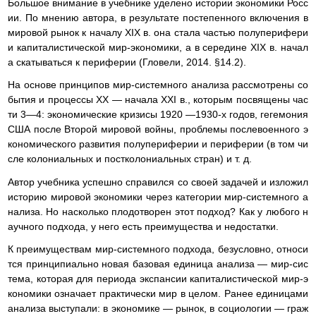
Большое внимание в учебнике уделено истории экономики Росс
ии. По мнению автора, в результате постепенного включения в
мировой рынок к началу XIX в. она стала частью полуперифери
и капиталистической мир-экономики, а в середине XIX в. начал
а скатываться к периферии (Гловели, 2014. §14.2).
На основе принципов мир-системного анализа рассмотрены со
бытия и процессы XX — начала XXI в., которым посвящены час
ти 3—4: экономические кризисы 1920 —1930-х годов, гегемония
США после Второй мировой войны, проблемы послевоенного э
кономического развития полупериферии и периферии (в том чи
сле колониальных и постколониальных стран) и т. д.
Автор учебника успешно справился со своей задачей и изложил
историю мировой экономики через категории мир-системного а
нализа. Но насколько плодотворен этот подход? Как у любого н
аучного подхода, у него есть преимущества и недостатки.
К преимуществам мир-системного подхода, безусловно, относи
тся принципиально новая базовая единица анализа — мир-сис
тема, которая для периода экспансии капиталистической мир-э
кономики означает практически мир в целом. Ранее единицами
анализа выступали: в экономике — рынок, в социологии — граж