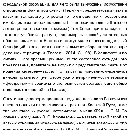
феодальной формации, для чего были вынуждены искусственн
о подгонять факты под схему. (Термин «средневековый» взят в
кавычки, так как его употребление по отношению к неевропейск
им обществам второй половины I — первой половины II тысяче
летия грешит европоцентризмом.) Тем более приятно видеть, ч
то автор учебника трактует, например, ключевой для аграрных
обществ исламского Востока институт
икта
не как феодальный
бенефиций, а как пожалование вельможе сбора налогов с опре
деленной территории (Гловели, 2014. С. 108). В Халифате и по
литиях — его преемницах именно это составляло суть данного
пожалования, правитель не входил с представителем знати в от
ношения сюзерен—вассал, тот выступал чиновником-военачал
ьником правителя (не говоря уже о неприменимости термина
«феодализм» к социально-экономической составляющей обще
ственных отношений на Востоке).
Отсутствие узкоформационного подхода позволило Гловели взв
ешенно подойти к теоретической трактовке Киевской Руси, отме
тив, что классики русской исторической мысли XIX в. — С. М. Со
ловьев и его ученик В. О. Ключевский — назвали такой строй вл
астных отношений
удельно-вечевым
, не считая возможным опр
еделять его как феодальный. В XX в. М. П. Павлов-Сильванский