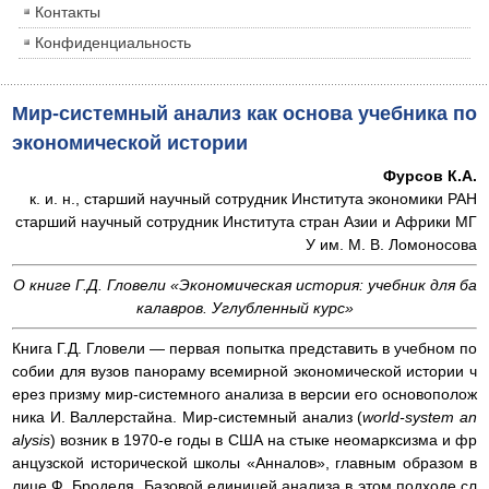
Контакты
Конфиденциальность
Мир-системный анализ как основа учебника по
экономической истории
Фурсов К.А.
к. и. н., старший научный сотрудник Института экономики РАН
старший научный сотрудник Института стран Азии и Африки МГ
У им. М. В. Ломоносова
О книге Г.Д. Гловели «Экономическая история: учебник для ба
калавров. Углубленный курс»
Книга Г.Д. Гловели — первая попытка представить в учебном по
собии для вузов панораму всемирной экономической истории ч
ерез призму мир-системного анализа в версии его основополож
ника И. Валлерстайна. Мир-системный анализ (
world-system an
alysis
) возник в 1970-е годы в США на стыке неомарксизма и фр
анцузской исторической школы «Анналов», главным образом в
лице Ф. Броделя. Базовой единицей анализа в этом подходе сл