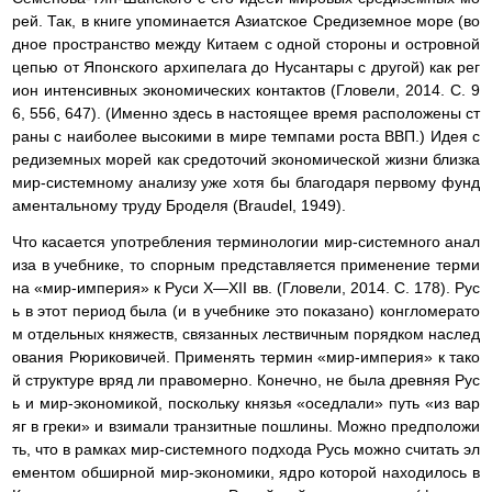
рей. Так, в книге упоминается Азиатское Средиземное море (во
дное пространство между Китаем с одной стороны и островной
цепью от Японского архипелага до Нусантары с другой) как рег
ион интенсивных экономических контактов (Гловели, 2014. С. 9
6, 556, 647). (Именно здесь в настоящее время расположены ст
раны с наиболее высокими в мире темпами роста ВВП.) Идея с
редиземных морей как средоточий экономической жизни близка
мир-системному анализу уже хотя бы благодаря первому фунд
аментальному труду Броделя (Braudel, 1949).
Что касается употребления терминологии мир-системного анал
иза в учебнике, то спорным представляется применение терми
на «мир-империя» к Руси X—XII вв. (Гловели, 2014. С. 178). Рус
ь в этот период была (и в учебнике это показано) конгломерато
м отдельных княжеств, связанных лествичным порядком наслед
ования Рюриковичей. Применять термин «мир-империя» к тако
й структуре вряд ли правомерно. Конечно, не была древняя Рус
ь и мир-экономикой, поскольку князья «оседлали» путь «из вар
яг в греки» и взимали транзитные пошлины. Можно предположи
ть, что в рамках мир-системного подхода Русь можно считать эл
ементом обширной мир-экономики, ядро которой находилось в