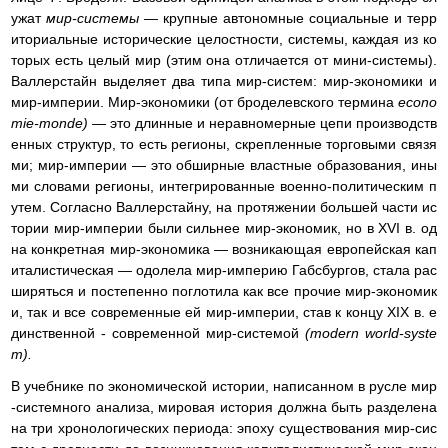
ужат
мир-системы —
крупные автономные социальные и терр
иториальные исторические целостности, системы, каждая из ко
торых есть целый мир (этим она отличается от мини-системы).
Валлерстайн выделяет два типа мир-систем: мир-экономики и
мир-империи. Мир-экономики (от броделевского термина
econo
mie-monde) —
это длинные и неравномерные цепи производств
енных структур, то есть регионы,
скрепленные
торговыми связя
ми; мир-империи — это обширные властные образования, ины
ми словами регионы, интегрированные военно-политическим п
утем. Согласно Валлерстайну, на протяжении большей части ис
тории мир-империи были сильнее мир-экономик, но в XVI в. од
на конкретная мир-экономика — возникающая европейская кап
италисти
ческая
— одолела мир
-империю
Габсбургов, стала
рас
ширяться
и постепенно поглотила как все прочие мир-экономик
и, так и все современные ей мир-империи, став к концу XIX в. е
динственной - современной мир-системой
(modern world-syste
m).
В учебнике по экономической истории, написанном в русле мир
-системного анализа, мировая история должна быть разделена
на три хронологических периода: эпоху существования мир-сис