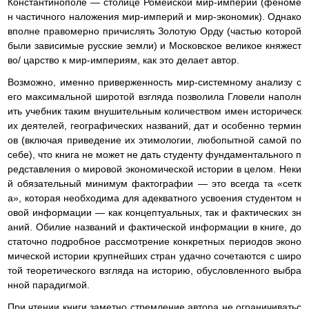
Константинополе — столице Ромейской мир-империи (феноме
н частичного наложения мир-империй и мир-экономик). Однако
вполне правомерно причислять Золотую Орду (частью которой
были зависимые русские земли) и Московское великое княжест
во/ царство к мир-империям, как это делает автор.
Возможно, именно приверженность мир-системному анализу с
его максимальной широтой взгляда позволила Гловели наполн
ить учебник таким внушительным количеством имен историческ
их деятелей, географических названий, дат и особенно термин
ов (включая приведение их этимологии, любопытной самой по
себе), что книга не может не дать студенту фундаментального п
редставления о мировой экономической истории в целом. Неки
й обязательный минимум фактографии — это всегда та «сетк
а», которая необходима для адекватного усвоения студентом н
овой информации — как концептуальных, так и фактических зн
аний. Обилие названий и фактической информации в книге, до
статочно подробное рассмотрение конкретных периодов эконо
мической истории крупнейших стран удачно сочетаются с широ
той теоретического взгляда на историю, обусловленного выбра
нной парадигмой.
При чтении книги заметно стремление автора не ограничиватьс