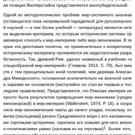
ая позиция Валлерстайна представляется малоубедительной.
Одной из методологических проблем мир-системного анализа
(остающегося пока непривычной парадигмой для русскоязычно
й научной — и тем более учебной — литературы) является четк
ое выделение критериев, по которым исторические системы пр
авомерно относить к мир-империям либо мир-экономикам. В те
ории эта дихотомия понятна, но применительно к конкретному
историческому материалу проявляется ее недостаточная разра
ботанность. Так, древний Рим, удачно названный в учебнике «к
ольцеобразной мир-империей» (Гловели, 2014. С. 79), был вме
сте с тем принципиально иной политией, чем держава Алексан
дра Македонского, основанная исключительно на военной силе
и харизме ее основателя (неслучайно он стал ее первым и пос
ледним правителем). Представляется, что Римская империя не
просто была результатом превращения мир-экономики (средиз
емноморской) в мир-империю (Wallerstein, 1974. Р. 16), а сохра
няла мир-экономические черты до своего упадка, поскольку, ох
ватив (окольцевав) регион Средиземного моря с его налаженны
ми торговыми артериями, скрепила его новыми для него военн
1
о-политическими узами (наложив их на торговые)
. Более того,
политическое объединение региона придало импульс развитию