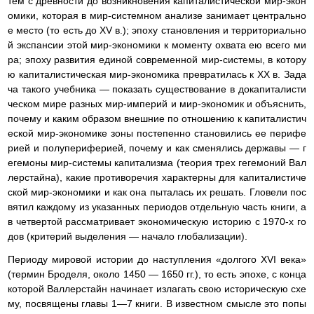
тем с древности до возникновения капиталистической мир-экон
омики, которая в мир-системном анализе занимает центрально
е место (то есть до XV в.); эпоху становления и территориально
й экспансии этой мир-экономики к моменту охвата ею всего ми
ра; эпоху развития единой современной мир-системы, в котору
ю капиталистическая мир-экономика превратилась к XX в. Зада
ча такого учебника — показать существование в докапиталисти
ческом мире разных мир-империй и мир-экономик и объяснить,
почему и каким образом внешние по отношению к капиталистич
еской мир-экономике зоны постепенно становились ее перифе
рией и полупериферией, почему и как сменялись державы — г
егемоны мир-системы капитализма (теория трех гегемоний Вал
лерстайна), какие противоречия характерны для капиталистиче
ской мир-экономики и как она пыталась их решать. Гловели пос
вятил каждому из указанных периодов отдельную часть книги, а
в четвертой рассматривает экономическую историю с 1970-х го
дов (критерий выделения — начало глобализации).
Периоду мировой истории до наступления «долгого XVI века»
(термин Броделя, около 1450 — 1650 гг.), то есть эпохе, с конца
которой Валлерстайн начинает излагать свою историческую схе
му, посвящены главы 1—7 книги. В известном смысле это попы