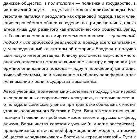
данское общество, в политологии — политика и государство, в
исторической науке — отдельные страны/политии/народы. Вал
лерстайн пытался преодолеть как страновой подход, так и член
ение европейского обществоведения на три дисциплины, адекв
атное лишь для развитого капиталистического общества Запад
а. Главное достоинство мир-системного анализа —
целостный
подход к исторической реальности
, прежде всего капитализм
у, унаследованный от «тотальной истории» Броделя и получив
ший новую интерпретацию. К числу достоинств мир-системного
анализа относятся не только внимание к центру и окраинам (в т
ерминологии данного подхода — ядру и периферии) капиталис
тической системы, но и выделение в ней полу периферии, а так
же внимание к роли государства в экономике.
Автор учебника, применяя мир-системный подход, смог избежа
ть определенных теоретических «ловушек», в которые постоянн
о попадали советские ученые при трактовке социальных инстит
утов доколониального Востока и Руси. Важна в этом отношении
позиция Гловели по проблеме «восточного» и «русского» феод
ализма. Большинство советских ученых (и многие российские),
придерживаясь пятичленной формационной модели, относили
общества «средневекового» Востока и «средневековой» Руси к