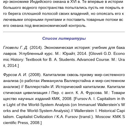
ир-экономике Индийского океана в XVI в. Те впервые в истории
большого водного пространства попытались пусть не покрыть е
го берега сплошной полосой своих владений, но опоясать его к
лючевыми опорными пунктами и поставить товарные потоки вс
его океана под внеэкономический контроль.
Список
литературы
Гловели Г. Д.
(2014). Экономическая история: учебник для бака
лавров. Углубленный курс. М.: Юрайт, 2014. [Gloveli G.D. Econo
mic History: Textbook for В. A. Students. Advanced Course. M.: Ura
it, 2014.]
Фурсов А. И.
(2008). Капитализм сквозь призму мир-системного
анализа (о работах Иммануила Валлерстайна и мир-системном
анализе) // Валлерстайн И. Исторический капитализм. Капитали
стическая цивилизация / Пер. с англ. К. А. Фурсова. М.: Товари
щество научных изданий КМК, 2008. [Fursov A. I. Capitalism in th
e Light of the World-System Analysis (on Immanuel Wallerstein's W
orks and the World-System Analysis) // Wallerstein I. Historical Capi
talism. Capitalist Civilization / K.A. Fursov (transl.). Moscow: KMK S
cientific Press, 2008.]