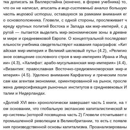
тка дописать за Валлерстайна (конечно, в форме учебника) то,
что он не написал,
вписать в мир-системный анализ большую
часть мировой истории
, оставшуюся за рамками внимания ег
о основоположника. Гловели, с одной стороны, прослеживает ч
ереду крупных политий Востока и Запада как мир-империй, с д
ругой — пытается выделить мир-экономические зоны в древне
м мире и средневековой Европе. О концептуальной последоват
ельности учебника свидетельствуют названия параграфов: «Кит
айская мир-империя и Великий шелковый путь» (4.2), «Религио
зное освящение сословного строя в мир-империях Ирана и Инд
ии» (4.3), «Халифат: арабо-мусульманская мир-империя» (4.4),
«Византия: православная Восточно-средиземноморская мир-и
мперия» (4.5). Уделено внимание Карфагену и греческим поли
сам как агентам экономики, ориентированной на рынок, просле
жена диверсификация рыночных институтов в средневековых И
талии и Нидерландах.
«Долгий XVI век» хронологически завершает часть 1 книги, на т
ом основании, что глобальную экспансию капиталистической м
ир-системы (которой посвящена часть 2) Гловели отсчитывает с
промышленной революции в Великобритании, то есть с появле
ния производственной основы капитализма. Проанализированы