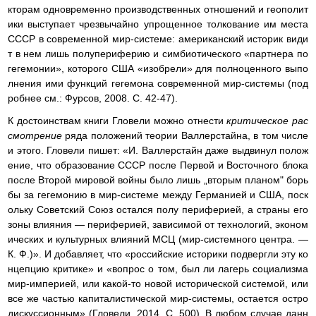
кторам одновременно производственных отношений и геополит
ики выступает чрезвычайно упрощенное толкование им места
СССР в современной мир-системе: американский историк види
т в нем лишь полупериферию и симбиотического «партнера по
гегемонии», которого США «изобрели» для полноценного выпо
лнения ими функций гегемона современной мир-системы (под
робнее см.: Фурсов, 2008. С. 42-47).
К достоинствам книги Гловели можно отнести
критическое рас
смотрение
ряда положений теории Валлерстайна, в том числе
и этого. Гловели пишет: «И. Валлерстайн даже выдвинул полож
ение, что образование СССР после Первой и Восточного блока
после Второй мировой войны было лишь „вторым планом" борь
бы за гегемонию в мир-системе между Германией и США, поск
ольку Советский Союз остался полу периферией, а страны его
зоны влияния — периферией, зависимой от технологий, эконом
ических и культурных влияний МСЦ (мир-системного центра. —
К. Ф.)». И добавляет, что «российские историки подвергли эту ко
нцепцию критике» и «вопрос о том, был ли лагерь социализма
мир-империей, или какой-то новой исторической системой, или
все же частью капиталистической мир-системы, остается остро
дискуссионным» (Гловели, 2014. С. 500). В любом случае данн