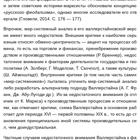
и затем советские историки-марксисты обосновали концепцию
«
русского феодализма
», однако многие исследователи его отв
ергали (Гловели, 2014. С. 176 — 177).
Впрочем, мир-системный анализ в его валлерстайновской верс
ии имеет много недостатков. Внешние критики к наиболее серь
езным относят обмено-центричность — акцент на процессах об
мена, то есть на торговле и финансах, пренебрежение произво
дством и производственными отношениями (Р. Бреннер), недос
таточное внимание к факторам деятельности государства и гео
политики (А. Золберг, Г. Моделски, Т. Скочпол), а также культуры
(Ш. Айзенштадт). Внутренние критики (в том числе часть самих
«мир-системников») пытались уточнить мир-системный анализ
либо разработать альтернативу подходу Валлерстайна (А. Г. Фр
анк, Дж. Абу-Лугоди др.). Из-за недостаточного внимания (в отл
ичие от К. Маркса) к производственным процессам и отношени
ям, как отмечают критики, схема Валлерстайна в основном раб
отает для периода XVI — первой половины XIX в., то есть до ст
ановления принципиально иной системы производительных си
л, чем доиндустриальная.
Частным случаем недостаточного внимания Валлерстайна к фа