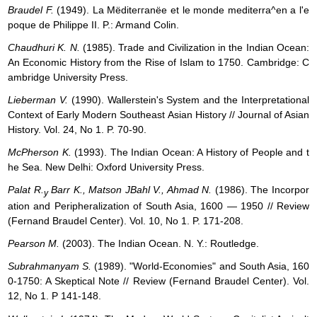
Braudel F.
(1949). La Mёditeггanёe et le monde mediterra^en a l'e
poque de Philippe II. P.: Armand Colin.
Chaudhuri K. N.
(1985). Trade and Civilization in the Indian Ocean:
An Economic History from the Rise of Islam to 1750. Cambridge: C
ambridge University Press.
Lieberman V.
(1990). Wallerstein's System and the Interpretational
Context of Early Modern Southeast Asian History // Journal of Asian
History. Vol. 24, No 1. P. 70-90.
McPherson K.
(1993). The Indian Ocean: A History of People and t
he Sea. New Delhi: Oxford University Press.
Palat R.
Barr K., Matson JBahl V., Ahmad N.
(1986). The Incorpor
y
ation and Peripheralization of South Asia, 1600 — 1950 // Review
(Fernand Braudel Center). Vol. 10, No 1. P. 171-208.
Pearson M.
(2003). The Indian Ocean. N. Y.: Routledge.
Subrahmanyam S.
(1989). "World-Economies" and South Asia, 160
0-1750: A Skeptical Note // Review (Fernand Braudel Center). Vol.
12, No 1. P 141-148.