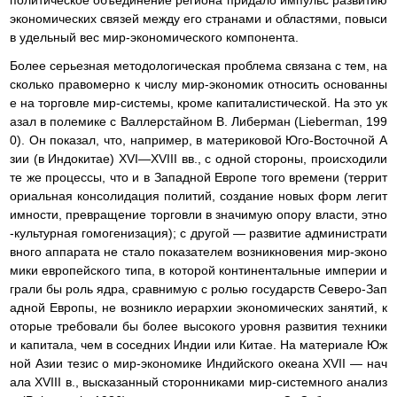
экономических связей между его странами и областями, повыси
в удельный вес мир-экономического компонента.
Более серьезная методологическая проблема связана с тем, на
сколько правомерно к числу мир-экономик относить основанны
е на торговле мир-системы, кроме капиталистической. На это ук
азал в полемике с Валлерстайном В. Либерман (Lieberman, 199
0). Он показал, что, например, в материковой Юго-Восточной А
зии (в Индокитае) XVI—XVIII вв., с одной стороны, происходили
те же процессы, что и в Западной Европе того времени (террит
ориальная консолидация политий, создание новых форм легит
имности, превращение торговли в значимую опору власти, этно
-культурная гомогенизация); с другой — развитие администрати
вного аппарата не стало показателем возникновения мир-эконо
мики европейского типа, в которой континентальные империи и
грали бы роль ядра, сравнимую с ролью государств Северо-Зап
адной Европы, не возникло иерархии экономических занятий, к
оторые требовали бы более высокого уровня развития техники
и капитала, чем в соседних Индии или Китае. На материале Юж
ной Азии тезис о мир-экономике Индийского океана XVII — нач
ала XVIII в., высказанный сторонниками мир-системного анализ