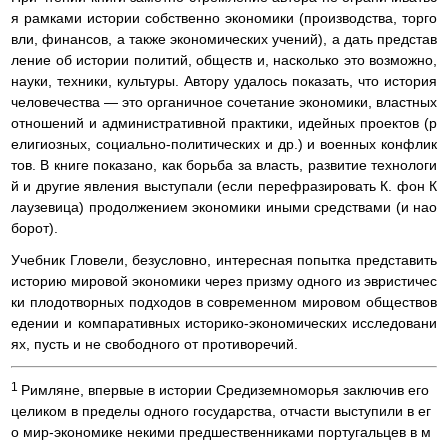
я рамками истории собственно экономики (производства, торго
вли, финансов, а также экономических учений), а дать представ
ление об истории политий, обществ и, насколько это возможно,
науки, техники, культуры. Автору удалось показать, что история
человечества — это органичное сочетание экономики, властных
отношений и административной практики, идейных проектов (р
елигиозных, социально-политических и др.) и военных конфлик
тов. В книге показано, как борьба за власть, развитие технологи
й и другие явления выступали (если перефразировать К. фон К
лаузевица) продолжением экономики иными средствами (и нао
борот).
Учебник Гловели, безусловно, интересная попытка представить
историю мировой экономики через призму одного из эвристичес
ки плодотворных подходов в современном мировом обществов
едении и компаративных историко-экономических исследовани
ях, пусть и не свободного от противоречий.
1
Римляне, впервые в истории Средиземноморья заключив его
целиком в пределы одного государства, отчасти выступили в ег
о мир-экономике некими предшественниками португальцев в м