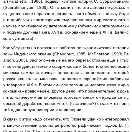
а (Palat et al., 1986), подверг критике историк С. Субрахманьям
(Subrahmanyam, 1989). Он отметил, что эти авторы не доказали
существование неравного регионального обмена в пользу Инди
и и прибегли к противоречащему принципам мир-системного а
нализа политическому детерминизму (объяснили экономически
й подъем долины Ганга XVII в. основанием еще в XIII в. Делийс
кого султаната).
Как убедительно показано в работах по экономической истории
зоны Индийского океана (Chaudhuri, 1985; McPherson, 1993; Pe
arson, 2003), расположенные на его берегах страны еще в I тыс
ячелетии действительно сформировали более или менее эконо
мически самодостаточную целостность, автономность которой
разрушило только массовое вторжение европейских фабричны
х товаров в XIX в. В этом смысле термин «индоокеанская мир-э
кономика» правомерен. Другое дело, что применительно к дока
питалистическим автономным торговым зонам он нуждается в с
ерьезной доработке, возможно, с (частичным?) отказом от поня
тий ядра, полупериферии и периферии.
В связи с этим надо отметить, что Гловели удачно интегрировал
в мир-системный анализ антропогеографический подход В. П.
Семенова-Тян-Шанского с его идеей мировых средиземных мо