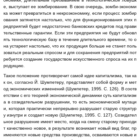
е, выступает ее зомбирование. В свою очередь, зомби-экономи
ка может превратиться в некроэкономику, если процесс зомбир
ования затянется настолько, что для функционирования этих п
редприятий будет недостаточно банковских кредитов под прави
тельственные гарантии. Если эти предприятия не будут обновл
ять технологическую базу в течение длительного времени, то о
на устареет настолько, что их продукция больше не станет поль
зоваться реальным спросом и для сохранения предприятий пот
ребуется создание государством искусственного спроса на их п
родукцию.
Такое положение противоречит самой идее капитализма, так ка
к он, согласно Й. Шумпетеру, представляет собой форму и мет
од экономических изменений (Шумпетер, 1995. С. 126). В соотв
етствии с его теорией экономической динамики суть капитализм
а в созидательном разрушении, то есть экономической мутаци
и, которая практически непрерывно разрушает старую структур
у изнутри и создает новую (Шумпетер, 1995. С. 127). Созидател
ьное разрушение имеет место, когда на смену старому приходи
т качественно новое, в результате возникает новый вид благ, пр
именяются новые средства производства, осваиваются новые и