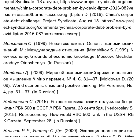
roject Syndicate. 18 августа, https://www.project-syndicate.org/com
mentary/china-corporate-debt-problem-by-david-lipton-2016-08?ve
rsion=russian&barrier=accessreg. [Lipton D. (2016). China's corpor
ate-debt challenge. Project Syndicate, August 18. https:// www.proj
ect-syndicate.org/commentary/china-corporate-debt-problem-by-d
avid-lipton-2016-08?barrier=accessreg]
Меньшиков С.
(1999). Новая экономика. Основы экономических
знаний. М.: Международные отношения. [Menshikov S. (1999). N
ew economy. Grounds of economic knowledge. Moscow: Mezhdun
arodnye Otnosheniya. (In Russian).]
Молдован Д
. (2009). Мировой экономический кризис и позитивн
ое мышление // Мир перемен. N° 4. С. 31—37. [Moldovan D. (20
09). World economic crisis and positive thinking. Mir Peremen, No.
4, pp. 31—37. (In Russian).]
Недорослев С.
(2015). Ретроэкономика: каким получился бы ре
йтинг РБК 500 в СССР // РБК Газета, 28 сентября. [Nedoroslev S.
(2015). Retroeconomy: How would RBC 500 rank in the USSR. RB
K Gazeta, September 28. (In Russian).]
Нельсон P. P., Уинтер С. Дж.
(2000). Эволюционная теория эко