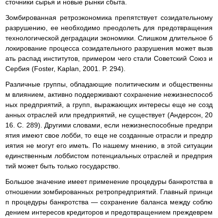
сточники сырья и новые рынки сбыта.
Зомбированная ретроэкономика препятствует созидательному
разрушению, ее необходимо преодолеть для предотвращения
технологической деградации экономики. Слишком длительное б
локирование процесса созидательного разрушения может вызв
ать распад институтов, примером чего стали Советский Союз и
Сербия (Foster, Kaplan, 2001. P. 294).
Различные группы, обладающие политическим и общественны
м влиянием, активно поддерживают сохранение нежизнеспособ
ных предприятий, а групп, выражающих интересы еще не созд
анных отраслей или предприятий, не существует (Андерсон, 20
16. С. 289). Другими словами, если нежизнеспособные предпри
ятия имеют свое лобби, то еще не созданные отрасли и предпр
иятия не могут его иметь. По нашему мнению, в этой ситуации
единственным лоббистом потенциальных отраслей и предприя
тий может быть только государство.
Большое значение имеет применение процедуры банкротства в
отношении зомбированных ретропредприятий. Главный принци
п процедуры банкротства — сохранение баланса между соблю
дением интересов кредиторов и предотвращением преждеврем