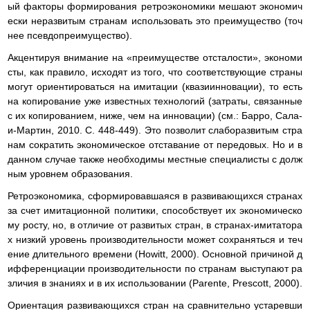
ый факторы формирования ретроэкономики мешают экономич
ески неразвитым странам использовать это преимущество (точ
нее псевдопреимущество).
Акцентируя внимание на «преимуществе отсталости», экономи
сты, как правило, исходят из того, что соответствующие страны
могут ориентироваться на имитации (квазиинновации), то есть
на копирование уже известных технологий (затраты, связанные
с их копированием, ниже, чем на инновации) (см.: Барро, Сала-
и-Мартин, 2010. С. 448-449). Это позволит слаборазвитым стра
нам сократить экономическое отставание от передовых. Но и в
данном случае также необходимы местные специалисты с долж
ным уровнем образования.
Ретроэкономика, сформировавшаяся в развивающихся странах
за счет имитационной политики, способствует их экономическо
му росту, но, в отличие от развитых стран, в странах-имитатора
х низкий уровень производительности может сохраняться и теч
ение длительного времени (Howitt, 2000). Основной причиной д
ифференциации производительности по странам выступают ра
зличия в знаниях и в их использовании (Parente, Prescott, 2000).
Ориентация развивающихся стран на сравнительно устаревши