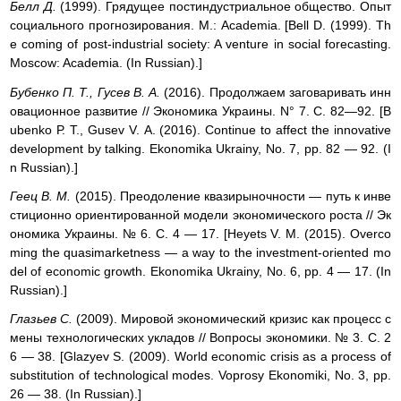
Белл Д.
(1999). Грядущее постиндустриальное общество. Опыт
социального прогнозирования. М.: Academia. [Bell D. (1999). Th
e coming of post-industrial society: A venture in social forecasting.
Moscow: Academia. (In Russian).]
Бубенко П. Т., Гусев В. А.
(2016). Продолжаем заговаривать инн
овационное развитие // Экономика Украины. N° 7. С. 82—92. [B
ubenko Р. Т., Gusev V. А. (2016). Continue to affect the innovative
development by talking. Ekonomika Ukrainy, No. 7, pp. 82 — 92. (I
n Russian).]
Геец В. M.
(2015). Преодоление квазирыночности — путь к инве
стиционно ориентированной модели экономического роста // Эк
ономика Украины. № 6. С. 4 — 17. [Heyets V. М. (2015). Overco
ming the quasimarketness — a way to the investment-oriented mo
del of economic growth. Ekonomika Ukrainy, No. 6, pp. 4 — 17. (In
Russian).]
Глазьев С.
(2009). Мировой экономический кризис как процесс с
мены технологических укладов // Вопросы экономики. № 3. С. 2
6 — 38. [Glazyev S. (2009). World economic crisis as a process of
substitution of technological modes. Voprosy Ekonomiki, No. 3, pp.
26 — 38. (In Russian).]