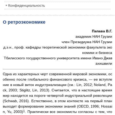
Конфиденциальность
О ретроэкономике
Папава В.Г.
академик HAH Грузии
член Президиума HAH Грузии
д.э.н., проф. кафедры теоретической экономики факультета эко
номики и бизнеса
Тбилисского государственного университета имени Иванэ Джав
ахишвили
Одна из характерных черт современной мировой экономики, ос
обенно после глобального финансового кризиса, — ее вступле
ние в новый виток индустриализации (см.: Lin, 2012; Noland, Pa
ck, 2003; Stiglitz, Lin, 2013). Считается, что в настоящее время
мир находится на пороге четвертой индустриальной революции
(Schwab, 2016). Естественно, в этом контексте на первый план
выходит формирование экономики знаний (OECD, 1996; Hossai
1
n, Yu, 2003)
. Практически все экономисты согласны с тем, что