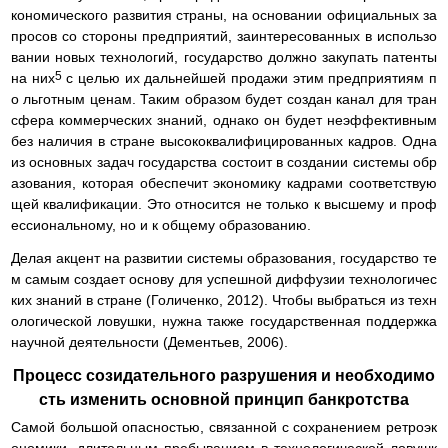
кономического развития страны, на основании официальных за
просов со стороны предприятий, заинтересованных в использо
вании новых технологий, государство должно закупать патенты
5
на них
с целью их дальнейшей продажи этим предприятиям п
о льготным ценам. Таким образом будет создан канал для тран
сфера коммерческих знаний, однако он будет неэффективным
без наличия в стране высококвалифицированных кадров. Одна
из основных задач государства состоит в создании системы обр
азования, которая обеспечит экономику кадрами соответствую
щей квалификации. Это относится не только к высшему и проф
ессиональному, но и к общему образованию.
Делая акцент на развитии системы образования, государство те
м самым создает основу для успешной диффузии технологичес
ких знаний в стране (Голиченко, 2012). Чтобы выбраться из техн
ологической ловушки, нужна также государственная поддержка
научной деятельности (Дементьев, 2006).
Процесс созидательного разрушения и необходимо
сть изменить основной принцип банкротства
Самой большой опасностью, связанной с сохранением ретроэк
ономики, длительным пребыванием в технологической ловушк