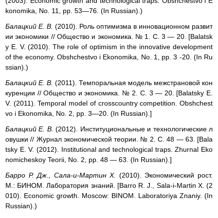
(2003). Economic growth and technological traps. Obshchestvo і E
konomika, No. 11, pp. 53—76. (In Russian).)
Балацкий E. B.
(2010). Роль оптимизма в инновационном развит
ии экономики // Общество и экономика. № 1. С. 3 — 20. [Balatsk
y Е. V. (2010). The role of optimism in the innovative development
of the economy. Obshchestvo і Ekonomika, No. 1, pp. 3 -20. (In Ru
ssian).)
Балацкий E. B.
(2011). Темпоральная модель межстрановой кон
куренции // Общество и экономика. № 2. С. 3 — 20. [Balatsky Е.
V. (2011). Temporal model of crosscountry competition. Obshchest
vo і Ekonomika, No. 2, pp. 3—20. (In Russian).]
Балацкий E. B.
(2012). Институциональные и технологические л
овушки // Журнал экономической теории. № 2. С. 48 — 63. [Bala
tsky Е. V. (2012). Institutional and technological traps. Zhurnal Eko
nomicheskoy Teorii, No. 2, pp. 48 — 63. (In Russian).]
Барро P. Дж., Сала-и-Мартин X.
(2010). Экономический рост.
М.: БИНОМ. Лаборатория знаний. [Barro R. J., Sala-i-Martin X. (2
010). Economic growth. Moscow: BINOM. Laboratoriya Znaniy. (In
Russian).)