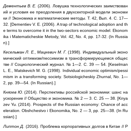
Дементьев В. E.
(2006). Ловушка технологических заимствован
ий и условия ее преодоления в двухсекторной модели экономи
ки // Экономика и математические методы. Т. 42, Вып. 4. С. 17—
32. [Dementiev V. Е. (2006). A trap of technological adoption and th
e terms to overcome it in the two-sectors economic model. Ekonom
ika і Matematicheskie Metody, Vol. 42, No. 4, pp. 17-32. (In Russia
n).]
Кесельман Л. Е., Мацкевич М. Г.
(1998). Индивидуальный эконо
мический оптимизм/пессимизм в трансформирующемся общес
тве // Социологический журнал. № 1—2. С. 39 — 54. [Keselman
L. Е., Matskevich М. G. (1998). Individual economic optimism/pessi
mism in a transforming society. Sotsiologicheskiy Zhurnal, No. 1—
2, pp. 39—54. (In Russian).]
Князев Ю.
(2014). Перспективы российской экономики: шанс на
ускорение // Общество и экономика. № 2 — 3. С. 25 — 38. [Knya
zev Yu. (2014). Prospects of the Russian economy: Chance of acc
eleration. Obshchestvo і Ekonomika, No. 2 — 3, pp. 25—38. (In Ru
ssian).]
Липтон Д
. (2016). Проблема корпоративных долгов в Китае // P