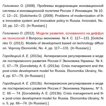
Голиченко О.
(2008). Проблемы модернизации инновационной
системы и инновационной политики России // Инновации. № 10.
С. 12—21. [Golichenko О. (2008). Problems of modernization of th
e innovative system and innovative policy in Russia. Innovatsii, No.
10, pp. 12—21. (In Russian).]
Голиченко О.
(2012).
Модели развития, основанного на диффуз
ии технологий
// Вопросы экономики. № 4. С. 117—131. [Goliche
nko О. (2012). Models of development based on technology diffusi
on. Voprosy Ekonomiki, No. 4, pp. 117—131. (In Russian).]
Городецкий A. E.
(2013a). Антикризисное регулирование и моде
ли посткризисного развития России // Экономика Украины. № 4.
С. 67—79. [Gorodetsky А. Е. (2013а). Crisis management and the
post-crisis development model for Russia. Ekonomika Ukrainy, No.
4, pp. 67—79. (In Russian).]
Городецкий A. E
. (2013b). Антикризисное регулирование и моде
ли посткризисного развития России // Экономика Украины. N° 5.
С. 66 — 74. [Gorodetsky А. Е. (2013b). Crisis management and th
e post-crisis development model for Russia. Ekonomika Ukrainy, N
o. 5, pp. 66—74. (In Russian).]