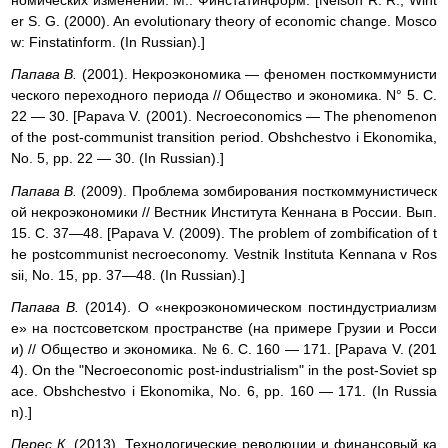
номических изменений. М.: Финстатинформ. [Nelson R. R., Wint
er S. G. (2000). An evolutionary theory of economic change. Mosco
w: Finstatinform. (In Russian).]
Папава В.
(2001). Некроэкономика — феномен посткоммунисти
ческого переходного периода // Общество и экономика. N° 5. С.
22 — 30. [Papava V. (2001). Necroeconomics — The phenomenon
of the post-communist transition period. Obshchestvo і Ekonomika,
No. 5, pp. 22 — 30. (In Russian).]
Папава В.
(2009). Проблема зомбирования посткоммунистическ
ой некроэкономики // Вестник Института Кеннана в России. Вып.
15. С. 37—48. [Papava V. (2009). The problem of zombification of t
he postcommunist necroeconomy. Vestnik Instituta Kennana v Ros
sii, No. 15, pp. 37—48. (In Russian).]
Папава В.
(2014). О «некроэкономическом постиндустриализм
е» на постсоветском пространстве (на примере Грузии и Росси
и) // Общество и экономика. № 6. С. 160 — 171. [Papava V. (201
4). On the "Necroeconomic post-industrialism" in the post-Soviet sp
ace. Obshchestvo і Ekonomika, No. 6, pp. 160 — 171. (In Russia
n).]
Перес К.
(2013). Технологические революции и финансовый ка