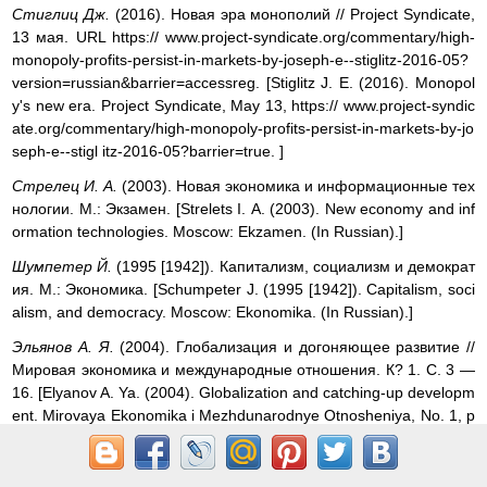
Стиглиц Дж.
(2016). Новая эра монополий // Project Syndicate,
13 мая. URL https:// www.project-syndicate.org/commentary/high-
monopoly-profits-persist-in-markets-by-joseph-e--stiglitz-2016-05?
version=russian&barrier=accessreg. [Stiglitz J. E. (2016). Monopol
y's new era. Project Syndicate, May 13, https:// www.project-syndic
ate.org/commentary/high-monopoly-profits-persist-in-markets-by-jo
seph-e--stigl itz-2016-05?barrier=true. ]
Стрелец И. A.
(2003). Новая экономика и информационные тех
нологии. М.: Экзамен. [Strelets I. А. (2003). New economy and inf
ormation technologies. Moscow: Ekzamen. (In Russian).]
Шумпетер Й.
(1995 [1942]). Капитализм, социализм и демократ
ия. М.: Экономика. [Schumpeter J. (1995 [1942]). Capitalism, soci
alism, and democracy. Moscow: Ekonomika. (In Russian).]
Эльянов А. Я.
(2004). Глобализация и догоняющее развитие //
Мировая экономика и международные отношения. К? 1. С. 3 —
16. [Elyanov A. Ya. (2004). Globalization and catching-up developm
ent. Mirovaya Ekonomika і Mezhdunarodnye Otnosheniya, No. 1, p
p. 3 — 16. (In Russian).]
Ahearne A. G., Shinada N.
(2005). Zombie firms and economic sta