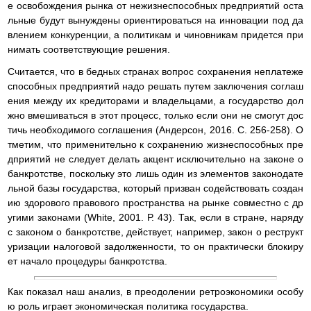
е освобождения рынка от нежизнеспособных предприятий оста
льные будут вынуждены ориентироваться на инновации под да
влением конкуренции, а политикам и чиновникам придется при
нимать соответствующие решения.
Считается, что в бедных странах вопрос сохранения неплатеже
способных предприятий надо решать путем заключения соглаш
ения между их кредиторами и владельцами, а государство дол
жно вмешиваться в этот процесс, только если они не смогут дос
тичь необходимого соглашения (Андерсон, 2016. С. 256-258). О
тметим, что применительно к сохранению жизнеспособных пре
дприятий не следует делать акцент исключительно на законе о
банкротстве, поскольку это лишь один из элементов законодате
льной базы государства, который призван содействовать создан
ию здорового правового пространства на рынке совместно с др
угими законами (White, 2001. Р. 43). Так, если в стране, наряду
с законом о банкротстве, действует, например, закон о реструкт
уризации налоговой задолженности, то он практически блокиру
ет начало процедуры банкротства.
Как показал наш анализ, в преодолении ретроэкономики особу
ю роль играет экономическая политика государства.