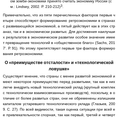
ом зомби-экономики принято считать экономику России (с
3
м.: Lindsey, 2002. P. 210-212)
.
Примечательно, что из пяти перечисленных факторов первые ч
етыре способствуют формированию ретроэкономики в странах
с развивающейся экономикой, а пятый действует как в этих стр
анах, так и в экономически развитых. Для достижения наилучши
х результатов в экономическом развитии особое значение имее
т превращение технологий в «общественное благо» (Sachs, 201
7'. Р. 91). Но этому препятствуют первые три фактора формиро
вания ретроэкономики.
О «преимуществе отсталости» и «технологической
ловушке»
Существует мнение, что страны с менее развитой экономикой и
меют некоторое преимущество перед развитыми, так как в них
легче внедрить новый технологический уклад (крупный комплек
с технологически взаимосвязанных производств), поскольку, в о
тличие от более развитых стран, они не обременены излишним
капиталом устаревшего технологического уклада (Глазьев, 200
9. С. 27). По всей видимости, такая оценка ситуации при всей е
е привлекательности спорная, так как первый, третий и четверт