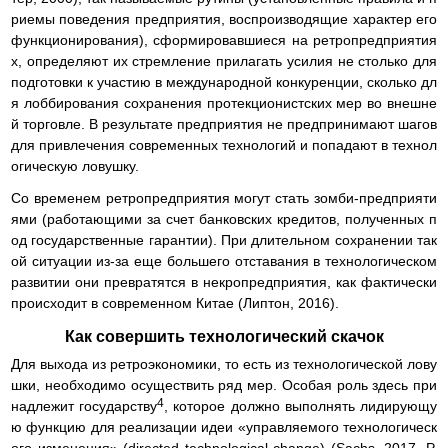
риемы поведения предприятия, воспроизводящие характер его
функционирования), сформировавшиеся на ретропредприятия
х, определяют их стремление прилагать усилия не столько для
подготовки к участию в международной конкуренции, сколько дл
я лоббирования сохранения протекционистских мер во внешне
й торговле. В результате предприятия не предпринимают шагов
для привлечения современных технологий и попадают в технол
огическую ловушку.
Со временем ретропредприятия могут стать зомби-предприяти
ями (работающими за счет банковских кредитов, полученных п
од государственные гарантии). При длительном сохранении так
ой ситуации из-за еще большего отставания в технологическом
развитии они превратятся в некропредприятия, как фактически
происходит в современном Китае (Липтон, 2016).
Как совершить технологический скачок
Для выхода из ретроэкономики, то есть из технологической лову
шки, необходимо осуществить ряд мер. Особая роль здесь при
4
надлежит государству
, которое должно выполнять лидирующу
ю функцию для реализации идеи «управляемого технологическ
ого изменения» (directed technological change) (Sachs, 2017. P.