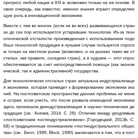
прогресс любой нации в XXI в. возможен только на ее основе. В
свою очередь, как известно, именно знания играют определяю
щую роль в инновационной экономике.
Вместе с тем во многих (если не во всех) развивающихся стран
ах до сих пор используются устаревшие технологии. Из-за техн
ологической отсталости произведенная с использованием подо
бных технологий продукция в лучшем случае пользуется спросо
м только на местном рынке (возможно, и на рынках таких же от
сталых, как правило, соседних стран), а в худшем — этот спрос
обеспечивается за счет непосредственной помощи (как эконом
ической, так и административной) государства.
Для технологически отсталых стран актуальна индустриализаци
я экономики, которая приведет к формированию экономики зна
ний. На постсоветском пространстве данная проблема не мене
е острая, если учесть, что после развала командной экономики
здесь произошли деиндустриализация и научно-техническая де
градация (см.: Князев, 2014. С. 28). Отличие между уродливым
«постсоветским постиндустриализмом» (Городецкий, 201ЗЬ. С.
68) и традиционным пониманием «постиндустриального общес
тва» (см.: Белл, 1999; Block, 1990) заключается в том, что в пост