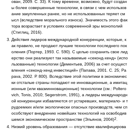
ован, 2009. С. 33). К тому времени, возможно, будут создан
ы более совершенные технологии, в связи с чем использов
ание закупленных ранее, но не использованных теряет см
ысл (вследствие морального износа). Значимость этого фак
тора возрастает в условиях современной эры монополий
(Стиглиц, 2016).
Действия лидеров международной конкуренции, которые, к
ак правило, не продают лучшие технологии последнего пок
оления (Портер, 1993. С. 590). С целью сохранить свое лид
ерство они реализуют так называемые «секонд-хенд» (испо
льзованные) технологии (Дементьев, 2006) за счет осущест
вления «секонд-хенд инвестиций» (Папава, 2001. С. 25; Pa
pava, 2002. Р. 800). Вследствие этой политики в экономичес
ки отсталые страны попадают не инновационные, а имитац
ионные (или квазиинновационные) технологии (см.: Poltero
vich, Tonis, 2010; Segerstrom, 1991), а лидеры международн
ой конкуренции избавляются от устаревших, материало- и т
рудоемких и/или экологически опасных производств, чем сп
особствуют внедрению новейших технологий на освободив
2
шемся экономическом пространстве (Эльянов, 2004)
.
Низкий уровень образования — отсутствие квалифицирова