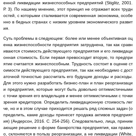
енной ликвидации жизнеспособных предприятий (Stiglitz, 2001.
Р. 3). По нашему мнению, этот принцип не отражает всех трудн
остей, с которыми сталкивается современная экономика, особе
нно в бедных странах с низким уровнем экономического развит
ия.
Суть проблемы в следующем: более или менее объективная оц
енка жизнеспособности предприятия затруднена, так как сравн
иваются стоимость действующего предприятия и его ликвидаци
онная стоимость. Если первая превосходит вторую, то предпри
ятие считается жизнеспособным. Трудность состоит в оценке ст
оимости действующего предприятия, так как необходимо с дост
аточной точностью рассчитать его будущие доходы и расходы.
Для этого нужно разработать бизнес-план и план реорганизаци
и предприятия, которые могут быть довольно оптимистичными
с точки зрения его владельцев и менее оптимистичными с точки
зрения кредиторов. Определить ликвидационную стоимость лег
че, но и в этом случае приходится решать ряд сложных задач (о
пределить, какие доходы принесет продажа активов предприят
ия) (Андерсон, 2016. С. 254-256). Следовательно, лица, приним
ающие решение о форме банкротства предприятия, как правил
о, склоняются в пользу реорганизации, а не ликвидации (White,