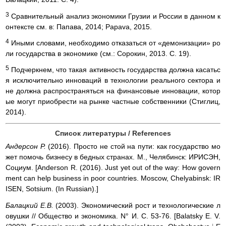
3
Сравнительный анализ экономики Грузии и России в данном к
онтексте см. в: Папава, 2014; Papava, 2015.
4
Иными словами, необходимо отказаться от «демонизации» ро
ли государства в экономике (см.: Сорокин, 2013. С. 19).
5
Подчеркнем, что такая активность государства должна касатьс
я исключительно инноваций в технологии реального сектора и
не должна распространяться на финансовые инновации, котор
ые могут приобрести на рынке частные собственники (Стиглиц,
2014).
Список литературы / References
Андерсон Р.
(2016). Просто не стой на пути: как государство мо
жет помочь бизнесу в бедных странах. М., Челябинск: ИРИСЭН,
Социум. [Anderson R. (2016). Just yet out of the way: How govern
ment can help business in poor countries. Moscow, Chelyabinsk: IR
ISEN, Sotsium. (In Russian).]
Балацкий E.B.
(2003). Экономический рост и технологические л
овушки // Общество и экономика. N° И. С. 53-76. [Balatsky Е. V.