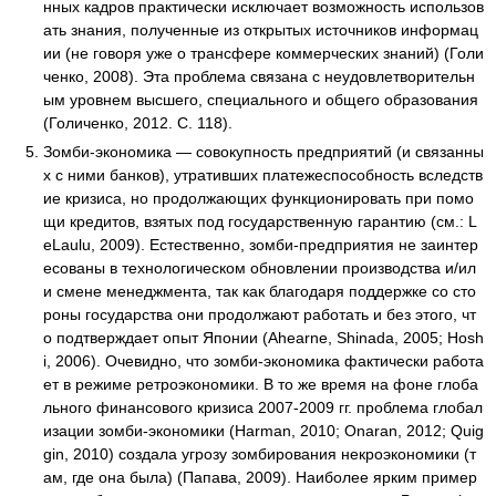
нных кадров практически исключает возможность использов
ать знания, полученные из открытых источников информац
ии (не говоря уже о трансфере коммерческих знаний) (Голи
ченко, 2008). Эта проблема связана с неудовлетворительн
ым уровнем высшего, специального и общего образования
(Голиченко, 2012. С. 118).
Зомби-экономика — совокупность предприятий (и связанны
х с ними банков), утративших платежеспособность вследств
ие кризиса, но продолжающих функционировать при помо
щи кредитов, взятых под государственную гарантию (см.: L
eLaulu, 2009). Естественно, зомби-предприятия не заинтер
есованы в технологическом обновлении производства и/ил
и смене менеджмента, так как благодаря поддержке со сто
роны государства они продолжают работать и без этого, чт
о подтверждает опыт Японии (Ahearne, Shinada, 2005; Hosh
i, 2006). Очевидно, что зомби-экономика фактически работа
ет в режиме ретроэкономики. В то же время на фоне глоба
льного финансового кризиса 2007-2009 гг. проблема глобал
изации зомби-экономики (Harman, 2010; Onaran, 2012; Quig
gin, 2010) создала угрозу зомбирования некроэкономики (т
ам, где она была) (Папава, 2009). Наиболее ярким пример