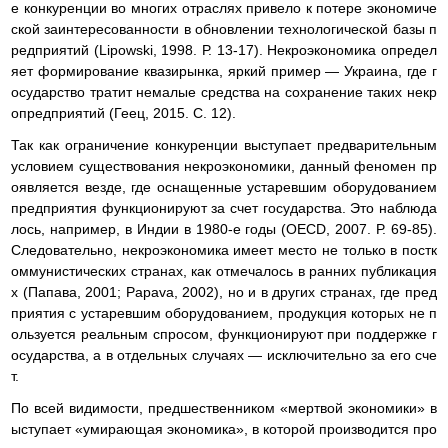
е конкуренции во многих отраслях привело к потере экономиче
ской заинтересованности в обновлении технологической базы п
редприятий (Lipowski, 1998. Р. 13-17). Некроэкономика определ
яет формирование квазирынка, яркий пример — Украина, где г
осударство тратит немалые средства на сохранение таких некр
опредприятий (Геец, 2015. С. 12).
Так как ограничение конкуренции выступает предварительным
условием существования некроэкономики, данный феномен пр
оявляется везде, где оснащенные устаревшим оборудованием
предприятия функционируют за счет государства. Это наблюда
лось, например, в Индии в 1980-е годы (OECD, 2007. Р. 69-85).
Следовательно, некроэкономика имеет место не только в постк
оммунистических странах, как отмечалось в ранних публикация
х (Папава, 2001; Papava, 2002), но и в других странах, где пред
приятия с устаревшим оборудованием, продукция которых не п
ользуется реальным спросом, функционируют при поддержке г
осударства, а в отдельных случаях — исключительно за его сче
т.
По всей видимости, предшественником «мертвой экономики» в
ыступает «умирающая экономика», в которой производится про