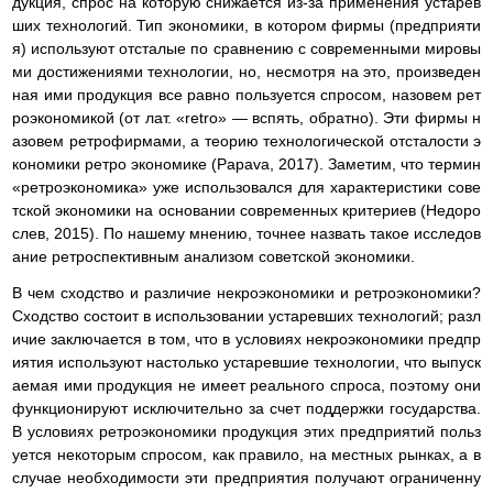
дукция, спрос на которую снижается из-за применения устарев
ших технологий. Тип экономики, в котором фирмы (предприяти
я) используют отсталые по сравнению с современными мировы
ми достижениями технологии, но, несмотря на это, произведен
ная ими продукция все равно пользуется спросом, назовем рет
роэкономикой (от лат. «retro» — вспять, обратно). Эти фирмы н
азовем ретрофирмами, а теорию технологической отсталости э
кономики ретро экономике (Papava, 2017). Заметим, что термин
«ретроэкономика» уже использовался для характеристики сове
тской экономики на основании современных критериев (Недоро
слев, 2015). По нашему мнению, точнее назвать такое исследов
ание ретроспективным анализом советской экономики.
В чем сходство и различие некроэкономики и ретроэкономики?
Сходство состоит в использовании устаревших технологий; разл
ичие заключается в том, что в условиях некроэкономики предпр
иятия используют настолько устаревшие технологии, что выпуск
аемая ими продукция не имеет реального спроса, поэтому они
функционируют исключительно за счет поддержки государства.
В условиях ретроэкономики продукция этих предприятий польз
уется некоторым спросом, как правило, на местных рынках, а в
случае необходимости эти предприятия получают ограниченну