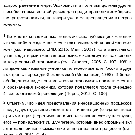
аспространение в мире. Экономисты и политики должны уделит
ь особое внимание этой угрозе для предотвращения зомбирова
ния ретроэкономики, не говоря уже о ее превращении в некроэ
кономику.
1
Во многих современных экономических публикациях «эконом
ика знаний» отождествляется с так называемой «новой экономи
кой» (см., например: EPID, 2015; Marin, 2007), хотя известны сл
учаи, когда термин «новая экономика» используется как синони
м «виртуальной экономики» (см.: Стрелец, 2003. С. 107, 109) и
ли даже как название учебника по экономике для России и друг
их стран с переходной экономикой (Меньшиков, 1999). В более
обобщенном виде понятие «новая экономика» применяется дл
я обозначения экономики, которая появляется после очередно
й технологической революции (Перес, 2013. С. 190).
2
Отметим, что идея представления инновационных процессов
в виде двух отдельных элементов — инновации (создание новог
о) и имитации (перенимание и использование уже существующ
его) — принадлежит Й. Шумпетеру, который внес огромный вкл
ад в дальнейшее осмысление инновационных процессов (см.:
Балацкий, 2011. С. 4).