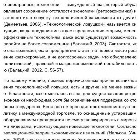
е иностранные технологии — вынужденный шаг, который обусл
овливает сохранение отсталости экономики (ретроэкономики) и
загоняет их в ловушку технологической зависимости от других
(Дементьев, 2006). «Технологической ловушкой» называется си
туация, когда предприятие отдает предпочтение старым, менее
эффективным технологиям, даже если существует возможность
перейти на более современные (Балацкий, 2003). Считается, чт
о она возникает, если предприятия ставят на первое место реш
ение краткосрочных, а не долгосрочных задач, что обусловлено
политической, правовой и макроэкономической нестабильность
ю (Балацкий, 2012. С. 56-57).
По нашему мнению, помимо перечисленных причин возникнов
ения технологической ловушки, есть и другие, не менее важны
е. В частности, как отмечалось выше, для существования ретро
экономики необходима хотя бы ограниченная поддержка со сто
роны государства. Если оно не проводит протекционистскую по
литику в международной торговле, то оснащенные устаревшим
оборудованием предприятия не смогут конкурировать с мировы
ми лидерами, использующими новейшие технологии. Согласно
эволюционной теории экономических изменений (Нельсон, Уин
тер, 2000), так называемые рутины (установленные правила и п