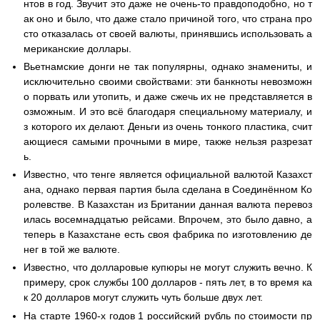
нтов в год. Звучит это даже не очень-то правдоподобно, но т
ак оно и было, что даже стало причиной того, что страна про
сто отказалась от своей валюты, принявшись использовать а
мериканские доллары.
Вьетнамские донги не так популярны, однако знамениты, и
исключительно своими свойствами: эти банкноты невозможн
о порвать или утопить, и даже сжечь их не представляется в
озможным. И это всё благодаря специальному материалу, и
з которого их делают. Деньги из очень тонкого пластика, счит
ающиеся самыми прочными в мире, также нельзя разрезат
ь.
Известно, что тенге является официальной валютой Казахст
ана, однако первая партия была сделана в Соединённом Ко
ролевстве. В Казахстан из Британии данная валюта перевоз
илась восемнадцатью рейсами. Впрочем, это было давно, а
теперь в Казахстане есть своя фабрика по изготовлению де
нег в той же валюте.
Известно, что долларовые купюры не могут служить вечно. К
примеру, срок службы 100 долларов - пять лет, в то время ка
к 20 долларов могут служить чуть больше двух лет.
На старте 1960-х годов 1 российский рубль по стоимости пр