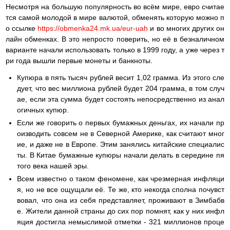
Несмотря на большую популярность во всём мире, евро считае
тся самой молодой в мире валютой, обменять которую можно п
о ссылке
https://obmenka24.mk.ua/eur-uah
и во многих других он
лайн обменках. В это непросто поверить, но её в безналичном
варианте начали использовать только в 1999 году, а уже через т
ри года вышли первые монеты и банкноты.
Купюра в пять тысяч рублей весит 1,02 грамма. Из этого сле
дует, что вес миллиона рублей будет 204 грамма, в том случ
ае, если эта сумма будет состоять непосредственно из анал
огичных купюр.
Если же говорить о первых бумажных деньгах, их начали пр
оизводить совсем не в Северной Америке, как считают мног
ие, и даже не в Европе. Этим занялись китайские специалис
ты. В Китае бумажные купюры начали делать в середине пя
того века нашей эры.
Всем известно о таком феномене, как чрезмерная инфляци
я, но не все ощущали её. Те же, кто некогда сполна почувст
вовал, что она из себя представляет, проживают в Зимбабв
е. Жители данной страны до сих пор помнят, как у них инфл
яция достигла немыслимой отметки - 321 миллионов проце