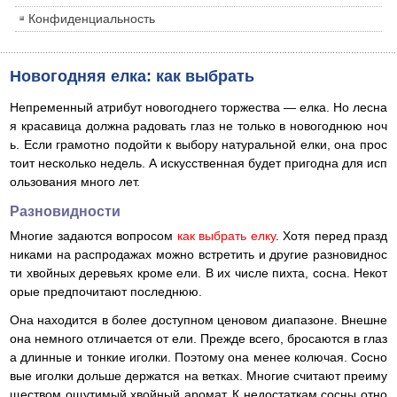
Конфиденциальность
Новогодняя елка: как выбрать
Непременный атрибут новогоднего торжества — елка. Но лесна
я красавица должна радовать глаз не только в новогоднюю ноч
ь. Если грамотно подойти к выбору натуральной елки, она прос
тоит несколько недель. А искусственная будет пригодна для исп
ользования много лет.
Разновидности
Многие задаются вопросом
как выбрать елку
. Хотя перед празд
никами на распродажах можно встретить и другие разновиднос
ти хвойных деревьях кроме ели. В их числе пихта, сосна. Некот
орые предпочитают последнюю.
Она находится в более доступном ценовом диапазоне. Внешне
она немного отличается от ели. Прежде всего, бросаются в глаз
а длинные и тонкие иголки. Поэтому она менее колючая. Сосно
вые иголки дольше держатся на ветках. Многие считают преиму
ществом ощутимый хвойный аромат. К недостаткам сосны отно