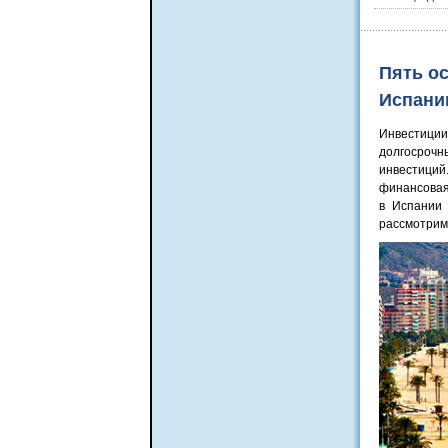
Пять о
Испани
Инвестици
долгосрочн
инвестиций
финансовая
в Испании 
рассмотрим