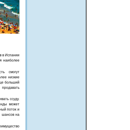
в в Испании
ся наиболее
ть смогут
олее низкие
еще больший
 продавать
вать ссуду.
енды может
ный поток и
е шансов на
имущество