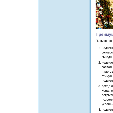
Преимущ
Пять основ
недвижи
соглася
выгодны
недвиж
воспол
налогов
стимул
недвижи
доход о
Когда 
покрыт
позволи
успешн
недви