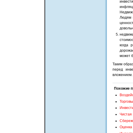
инвест
инфляц
Недвиж
Людям 
ценнос
довольн
недвиж
стоимос
когда 
дорожа
может 
Таким обра
перед инв
вложением.
Похожие п
Воздей
Торгов
Инвест
Чистая 
Сбереж
Оценка 