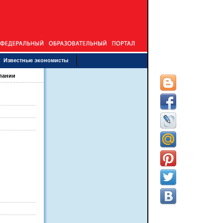
Известные экономисты
пании