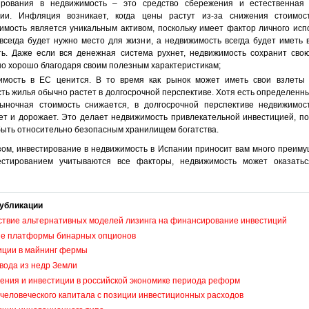
ирования в недвижимость – это средство сбережения и естественная
ии. Инфляция возникает, когда цены растут из-за снижения стоимос
имость является уникальным активом, поскольку имеет фактор личного исп
всегда будет нужно место для жизни, а недвижимость всегда будет иметь
ть. Даже если вся денежная система рухнет, недвижимость сохранит сво
о хорошо благодаря своим полезным характеристикам;
имость в ЕС ценится. В то время как рынок может иметь свои взлеты 
ть жилья обычно растет в долгосрочной перспективе. Хотя есть определенн
рыночная стоимость снижается, в долгосрочной перспективе недвижимос
ет и дорожает. Это делает недвижимость привлекательной инвестицией, по
быть относительно безопасным хранилищем богатства.
зом, инвестирование в недвижимость в Испании приносит вам много преиму
естированием учитываются все факторы, недвижимость может оказать
убликации
ствие альтернативных моделей лизинга на финансирование инвестиций
ые платформы бинарных опционов
иции в майнинг фермы
вода из недр Земли
ения и инвестиции в российской экономике периода реформ
человеческого капитала с позиции инвестиционных расходов