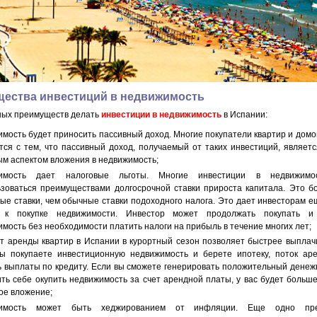
ества инвестиций в недвижимость
ных преимуществ делать
инвестиции в недвижимость
в Испании:
мость будет приносить пассивный доход. Многие покупатели квартир и домо
тся с тем, что пассивный доход, получаемый от таких инвестиций, являет
м аспектом вложения в недвижимость;
имость дает налоговые льготы. Многие инвестиции в недвижимос
ьзоваться преимуществами долгосрочной ставки прироста капитала. Это б
ые ставки, чем обычные ставки подоходного налога. Это дает инвесторам 
 к покупке недвижимости. Инвестор может продолжать покупать и
мость без необходимости платить налоги на прибыль в течение многих лет;
т аренды квартир в Испании в курортный сезон позволяет быстрее выплачи
вы покупаете инвестиционную недвижимость и берете ипотеку, поток ар
ь выплаты по кредиту. Если вы сможете генерировать положительный денеж
ть себе окупить недвижимость за счет арендной платы, у вас будет больш
ое вложение;
жимость может быть хеджированием от инфляции. Еще одно пре