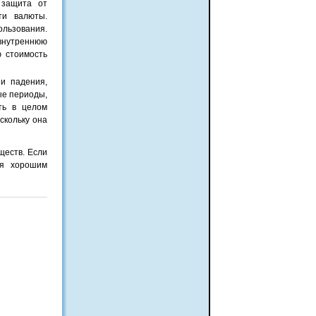
 защита от
ти валюты.
ользования.
 внутреннюю
ю стоимость
и падения,
ые периоды,
ть в целом
скольку она
ществ. Если
ся хорошим