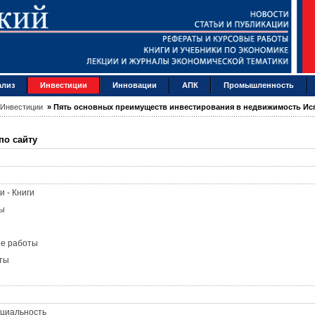
ализ
Инвестиции
Инновации
АПК
Промышленность
Инвестиции
»
Пять основных преимуществ инвестирования в недвижимость Ис
по сайту
и - Книги
ы
ые работы
ты
циальность