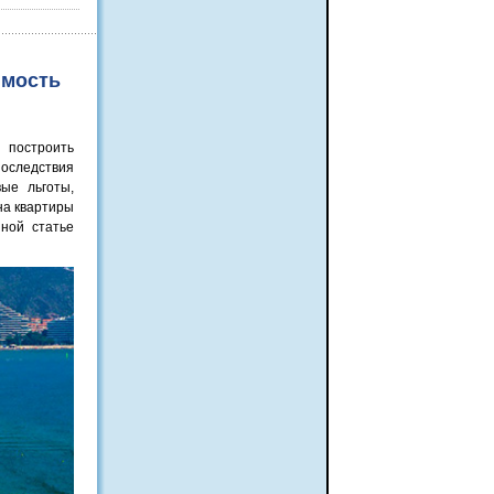
имость
 построить
последствия
ые льготы,
на квартиры
ной статье