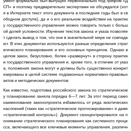
умент формально был выпущен первоначально под грифом «Д
СП» и поэтому предварительно экспертами не обсуждался (хот
я в Интернете текст этого документа в последние годы был в св
ободном доступе), да и о его реальном воздействии на практик
у государственного управления можно говорить только с больш
ой долей условности. Изучение текстов закона и указа позволяе
т сделать вывод о том, что они в значительной мере не совпада
ют. В этих документах используются разные определения страт
егического планирования и его основных принципов. Однако в
целом закон, безусловно, более «развернут» в сторону практик
и государственного управления и, кроме того, в отличие от указ
а, положения закона могут и должны быть существенно конкрет
изированы в целой системе подзаконных нормативно-правовых
актов и методических документов.
Как известно, подготовка российского закона по стратегическом
у планированию заняла порядка 6—7 лет. За этот период само
наименование законопроекта избавилось от ряда экзотических
наслоений (таких как «стратегическое прогнозирование» и даже
«стратегический контроль»). Документ сконцентрировался на п
онимании стратегического планирования как системного проце
сса, включающего все ключевые моменты управления, различн