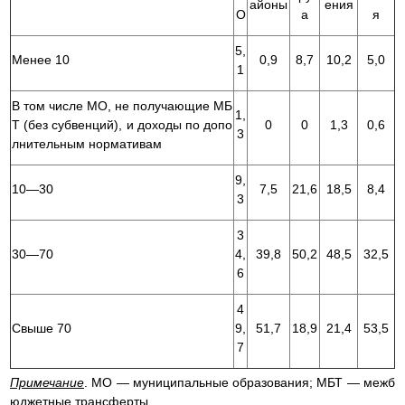
айоны
ения
О
а
я
5,
Менее 10
0,9
8,7
10,2
5,0
1
В том числе МО, не получающие МБ
1,
Т (без субвенций), и доходы по допо
0
0
1,3
0,6
3
лнительным нормативам
9,
10—30
7,5
21,6
18,5
8,4
3
3
30—70
4,
39,8
50,2
48,5
32,5
6
4
Свыше 70
9,
51,7
18,9
21,4
53,5
7
Примечание
. МО — муниципальные образования; МБТ — межб
юджетные трансферты.