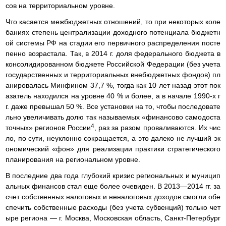
сов на территориальном уровне.
Что касается межбюджетных отношений, то при некоторых коле
баниях степень централизации доходного потенциала бюджетн
ой системы РФ на стадии его первичного распределения посте
пенно возрастала. Так, в 2014 г. доля федерального бюджета в
консолидированном бюджете Российской Федерации (без учета
государственных и территориальных внебюджетных фондов) пл
анировалась Минфином 37,7 %, тогда как 10 лет назад этот пок
азатель находился на уровне 40 % и более, а в начале 1990-х г
г. даже превышал 50 %. Все установки на то, чтобы последовате
льно увеличивать долю так называемых «финансово самодоста
4
точных» регионов России
, раз за разом проваливаются. Их чис
ло, по сути, неуклонно сокращается, а это далеко не лучший эк
ономический «фон» для реализации практики стратегического
планирования на региональном уровне.
В последние два года глубокий кризис региональных и муницип
альных финансов стал еще более очевиден. В 2013—2014 гг. за
счет собственных налоговых и неналоговых доходов смогли обе
спечить собственные расходы (без учета субвенций) только чет
ыре региона — г. Москва, Московская область, Санкт-Петербург