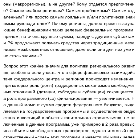
оны (макрорегионы), а не другие? Кому отдается предпочтени
е? Самым слабым регионам? Самым проблемным? Самым отд
аленным? Или просто самым лояльным и/или политически знач
имым руководителям? Почему регионы, долгое время выступа
ющие бенефициарами таких целевых федеральных программ,
причем, на очень крупные суммы, наряду с другими субъектам
и РФ продолжают получать средства через традиционные меха
низмы межбюджетных отношений, даже если они для них уже и
не столь значимы?
Вопрос этот крайне значим для политики регионального развит
ия, особенно если учесть, что в сфере финансовых взаимодейс
твия федерального центра и регионов происходят изменения,
при которых роль (доля) традиционных механизмов межбюджет
ных отношений (дотации, субсидии и субвенции) сокращается,
а роль программного (со) финансирования — увеличивается. Н
а данный момент сумма средств федерального бюджета, выде
ляемая на государственные программы и осуществление бюдж
етных инвестиций в объекты капитального строительства, не вк
люченные в данные программы, уже примерно в 2 раза превыс
ила объемы межбюджетных трансфертов, однако итоговый про
странственный «срез» этих программ и инвестиций никак целев