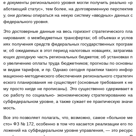
е документы регионального уровня могли получить реально «р
аботающий статус», тем более, на долговременную перспектив
у, они должны опираться на некую систему «вводных» данных с
федерального уровня.
Это достоверные данные на весь горизонт стратегического пла
нирования: о межбюджетных трансфертах; об объемах и услов
иях получения средств федеральных государственных програм
м; об ожидаемых в этот период налоговых новациях, затрагива
ющих доходную часть региональных бюджетов; об установках п
о увеличению оплаты труда бюджетников; прогнозы по основны
м видам тарифов, и пр. Однако сегодня практики такого инфор
мационно-методического обеспечения регионального стратегич
еского планирования не существует (основные требования к не
му просто нигде не прописаны). Это существенно сдерживает в
сю работу по социально- экономическому стратегированию на
субфедеральном уровне, а также сужает ее практическую значи
мость.
Все это позволяет полагать, что, возможно, самое «больное ме
сто» ФЗ № 172, особенно в том что касается реализации его по
ложений на субфедеральном уровне управления, — это ресурс