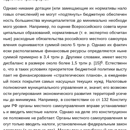
Однако никакие дотации (или замещающие их нормативы нало
говых отчислений) не могут «подтянуть» бюджетную обеспечен
ность большинства муниципалитетов до минимально необходи
мого уровня. Например, по оценке Всероссийского совета муни
ципальных образований, нормативные (т. е. экспертно обсчитан
ные) расходные обязательства российского местного самоупра
вления оцениваются суммой около 5 трлн р. Однако их фактич
ески располагаемые финансовые ресурсы определяются ныне
суммой примерно в 3,4 трлн р. Другими словами, имеет место
6
дисбаланс в размере около более 1,5 трлн р. [15]
. Естественн
о, что в таких условиях приоритетом бюджетной политики высту
пает не финансирование «стратегических планов», а ежедневн
ый поиск покрытия самых насущных текущих нужд. Налоговые
полномочия муниципального управления и, значит, его возможн
ости регулирования экономического развития территорий усече
ны до минимума. Например, в соответствии со ст. 132 Конститу
ции РФ органы местного самоуправления вправе устанавливат
ь и вводить местные налоги. Однако на деле это конституционн
ое положение не работает. Органы местного самоуправления м
огут только вводить налоги, установленные федеральным закон