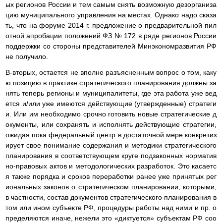
ых регионов России и тем самым снять возможную дезорганиза
цию муниципального управления на местах. Однако надо сказа
ть, что на форуме 2014 г. предложение о предварительной пил
отной апробации положений ФЗ № 172 в ряде регионов России
поддержки со стороны представителей Минэкономразвития РФ
не получило.
В-вторых, остается не вполне разъясненным вопрос о том, каку
ю позицию в практике стратегического планирования должны за
нять теперь регионы и муниципалитеты, где эта работа уже вед
ется и/или уже имеются действующие (утвержденные) стратеги
и. Или им необходимо срочно готовить новые стратегические д
окументы, или сохранять и исполнять действующие стратегии,
ожидая пока федеральный центр в достаточной мере конкретиз
ирует свое понимание содержания и методики стратегического
планирования в соответствующем круге подзаконных норматив
но-правовых актов и методологических разработок. Это касаетс
я также порядка и сроков переработки ранее уже принятых рег
иональных законов о стратегическом планировании, которыми,
в частности, состав документов стратегического планирования в
том или ином субъекте РФ, процедуры работы над ними и пр. о
пределяются иначе, нежели это «диктуется» субъектам РФ соо