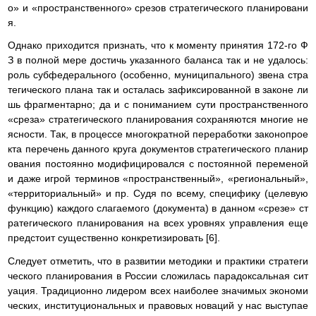
о» и «пространственного» срезов стратегического планировани
я.
Однако приходится признать, что к моменту принятия 172-го Ф
З в полной мере достичь указанного баланса так и не удалось:
роль субфедерального (особенно, муниципального) звена стра
тегического плана так и осталась зафиксированной в законе ли
шь фрагментарно; да и с пониманием сути пространственного
«среза» стратегического планирования сохраняются многие не
ясности. Так, в процессе многократной переработки законопрое
кта перечень данного круга документов стратегического планир
ования постоянно модифицировался с постоянной переменой
и даже игрой терминов «пространственный», «региональный»,
«территориальный» и пр. Судя по всему, специфику (целевую
функцию) каждого слагаемого (документа) в данном «срезе» ст
ратегического планирования на всех уровнях управления еще
предстоит существенно конкретизировать [6].
Следует отметить, что в развитии методики и практики стратеги
ческого планирования в России сложилась парадоксальная сит
уация. Традиционно лидером всех наиболее значимых экономи
ческих, институциональных и правовых новаций у нас выступае