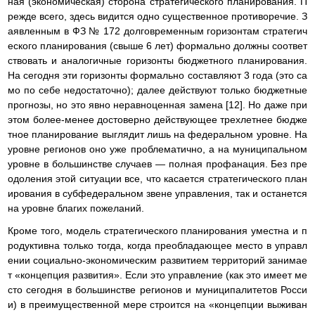
ная (экономическая) сторона стратегического планирования. П
режде всего, здесь видится одно существенное противоречие. З
аявленным в ФЗ № 172 долговременным горизонтам стратегич
еского планирования (свыше 6 лет) формально должны соответ
ствовать и аналогичные горизонты бюджетного планирования.
На сегодня эти горизонты формально составляют 3 года (это са
мо по себе недостаточно); далее действуют только бюджетные
прогнозы, но это явно неравноценная замена [12]. Но даже при
этом более-менее достоверно действующее трехлетнее бюдже
тное планирование выглядит лишь на федеральном уровне. На
уровне регионов оно уже проблематично, а на муниципальном
уровне в большинстве случаев — полная профанация. Без пре
одоления этой ситуации все, что касается стратегического план
ирования в субфедеральном звене управления, так и останется
на уровне благих пожеланий.
Кроме того, модель стратегического планирования уместна и п
родуктивна только тогда, когда преобладающее место в управл
ении социально-экономическим развитием территорий занимае
т «концепция развития». Если это управление (как это имеет ме
сто сегодня в большинстве регионов и муниципалитетов Росси
и) в преимущественной мере строится на «концепции выживан