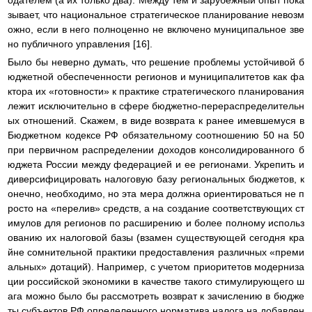
одателем (а их только два). Между тем и зарубежный опыт пока
зывает, что национальное стратегическое планирование невозм
ожно, если в него полноценно не включено муниципальное зве
но публичного управления [16].
Было бы неверно думать, что решение проблемы устойчивой б
юджетной обеспеченности регионов и муниципалитетов как фа
ктора их «готовности» к практике стратегического планирования
лежит исключительно в сфере бюджетно-перераспределительн
ых отношений. Скажем, в виде возврата к ранее имевшемуся в
Бюджетном кодексе РФ обязательному соотношению 50 на 50
при первичном распределении доходов консолидированного б
юджета России между федерацией и ее регионами. Укрепить и
диверсифицировать налоговую базу региональных бюджетов, к
онечно, необходимо, но эта мера должна ориентироваться не п
росто на «перелив» средств, а на создание соответствующих ст
имулов для регионов по расширению и более полному использ
ованию их налоговой базы (взамен существующей сегодня кра
йне сомнительной практики предоставления различных «преми
альных» дотаций). Например, с учетом приоритетов модерниза
ции российской экономики в качестве такого стимулирующего ш
ага можно было бы рассмотреть возврат к зачислению в бюдже
ты субъектов РФ определенного норматива налога на добавлен