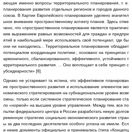
ающая именно вопросы территориального планирования, т. е.
планирования развития отдельных регионов и городов данного
союза. В Хартии Европейского планирования уделено значител
ьное внимание пространственному аспекту планов. Здесь отме
чено, что «пространственное планирование является практичес
ким выражением равных возможностей для граждан и предпри
ятий в наибольшей мере использовать свой потенциал, где бы
они ни находились... Территориальное планирование обладает
потенциалом координации политики.; основано на принципах г
армоничного, сбалансированного, эффективного, устойчивого т
ерриториального развития. ... Оно воплощает в себе принцип с
убсидиарности» [8].
Однако не устаревает та истина, что эффективное планирован
ие пространственного развития и использование элементов эко
номического стратегирования на субнациональном уровне возм
ожны, только если системное стратегическое планирование ста
ло «нормой» на высшем уровне управления. Между тем, все по
пытки федерального центра в России разработать некую долгов
ременную стратегию социально-экономического развития стран
ы за два последних десятилетия особого успеха не имели. Есл
и некие документы официально и принимались (типа «Концепц