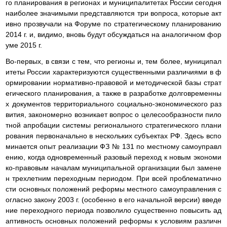
го планирования в регионах и муниципалитетах России сегодня
наиболее значимыми представляются три вопроса, которые акт
ивно прозвучали на Форуме по стратегическому планированию
2014 г. и, видимо, вновь будут обсуждаться на аналогичном фор
уме 2015 г.
Во-первых, в связи с тем, что регионы и, тем более, муниципал
итеты России характеризуются существенными различиями в ф
ормировании нормативно-правовой и методической базы страт
егического планирования, а также в разработке долговременны
х документов территориального социально-экономического раз
вития, закономерно возникает вопрос о целесообразности пило
тной апробации системы регионального стратегического плани
рования первоначально в нескольких субъектах РФ. Здесь вспо
минается опыт реализации ФЗ № 131 по местному самоуправл
ению, когда одновременный разовый переход к новым экономи
ко-правовым началам муниципальной организации был замене
н трехлетним переходным периодом. При всей проблематично
сти основных положений реформы местного самоуправления с
огласно закону 2003 г. (особенно в его начальной версии) введе
ние переходного периода позволило существенно повысить ад
аптивность основных положений реформы к условиям различн