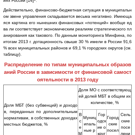
иях России [14]
.
Действительно, финансово-бюджетная ситуация в муниципальн
ом звене управления складывается весьма негативно. Имеюща
яся картина его нынешних финансовых «потенций» вообще ед
ва ли соответствует экономическим реалиям стратегического пл
анирования как такового. По данным мониторинга Минфина, по
итогам 2013 г. дотационность свыше 30 % имели в России 91,6
% всех муниципальных районов и 69,1 % городских округов (см.
таблицу).
Распределение по типам муниципальных образов
аний России в зависимости от финансовой самост
оятельности в 2013 году
Доля МО с соответствующ
ей долей МБТ в общем их
количестве, %
Доля МБТ (без субвенций) и доходо
в, переданных по дополнительным
В
Гор
Сель
Муниц
Город
нормативам, в собственных доходах
с
одск
ские
ипаль
ские
местных бюджетов, %
е
ие о
посе
ные р
посел
М
круг
лени