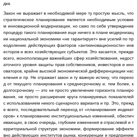
дка.
Закон не выражает в необходимой мере ту простую мысль, что
стратегическое планирование является необходимым условие
м инновационной модернизации, но само по себе утверждение
процедур такого планирования еще ничего в плане модернизац
ии национальной экономики «не гарантирует» вне усилий по пр
еодолению действующих факторов «антииновационности» инв
есторов и всех хозяйствующих субъектов. Это касается, прежде
всего, монополизации важнейших сфер хозяйствования, недост
аточного уровня защиты прав собственников, инвесторов и инн
оваторов, крайне высокой экономической дифференциации нас
еления и пр. Не отражает закон и ту важную истину, что перехо
д от текущего планирования к среднесрочному и, тем более, к
долгосрочному — это не просто увеличение горизонта планиро
вания, не просто расширение круга планируемых показателей
с использованием некого сценарного варианта и пр. Это, прежд
е всего, последовательный переход от «планирования индикат
оров» к планированию институциональных изменений, обеспеч
ивающих, в свою очередь, глубокие изменения в отраслевой и т
ерриториальной структуре экономики, формирование эффекти
вно действующих институтов рынка, конкуренции и предприним