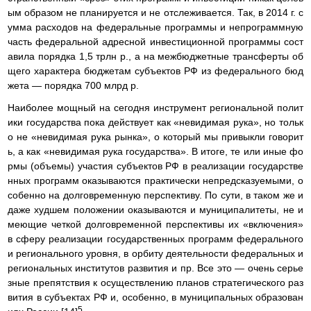
ым образом не планируется и не отслеживается. Так, в 2014 г. с
умма расходов на федеральные программы и непрограммную
часть федеральной адресной инвестиционной программы сост
авила порядка 1,5 трлн р., а на межбюджетные трансферты об
щего характера бюджетам субъектов РФ из федерального бюд
жета — порядка 700 млрд р.
Наиболее мощный на сегодня инструмент региональной полит
ики государства пока действует как «невидимая рука», но тольк
о не «невидимая рука рынка», о который мы привыкли говорит
ь, а как «невидимая рука государства». В итоге, те или иные фо
рмы (объемы) участия субъектов РФ в реализации государстве
нных программ оказываются практически непредсказуемыми, о
собенно на долговременную перспективу. По сути, в таком же и
даже худшем положении оказываются и муниципалитеты, не и
меющие четкой долговременной перспективы их «включения»
в сферу реализации государственных программ федерального
и регионального уровня, в орбиту деятельности федеральных и
региональных институтов развития и пр. Все это — очень серье
зные препятствия к осуществлению планов стратегического раз
вития в субъектах РФ и, особенно, в муниципальных образован
5