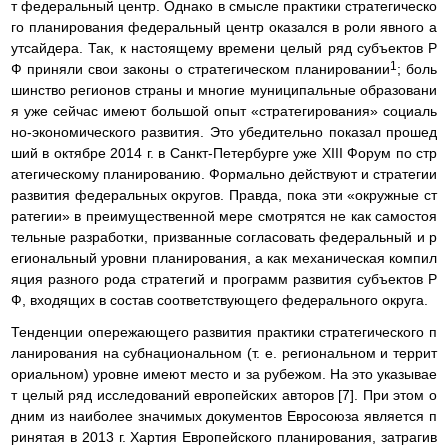
т федеральный центр. Однако в смысле практики стратегическо
го планирования федеральный центр оказался в роли явного а
утсайдера. Так, к настоящему времени целый ряд субъектов Р
1
Ф приняли свои законы о стратегическом планировании
; боль
шинство регионов страны и многие муниципальные образовани
я уже сейчас имеют большой опыт «стратегирования» социаль
но-экономического развития. Это убедительно показал прошед
ший в октябре 2014 г. в Санкт-Петербурге уже XIII Форум по стр
атегическому планированию. Формально действуют и стратегии
развития федеральных округов. Правда, пока эти «окружные ст
ратегии» в преимущественной мере смотрятся не как самостоя
тельные разработки, призванные согласовать федеральный и р
егиональный уровни планирования, а как механическая компил
яция разного рода стратегий и программ развития субъектов Р
Ф, входящих в состав соответствующего федерального округа.
Тенденции опережающего развития практики стратегического п
ланирования на субнациональном (т. е. региональном и террит
ориальном) уровне имеют место и за рубежом. На это указывае
т целый ряд исследований европейских авторов [7]. При этом о
дним из наиболее значимых документов Евросоюза является п
ринятая в 2013 г. Хартия Европейского планирования, затрагив