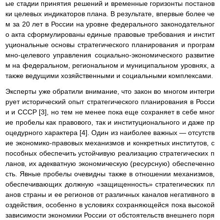
ые стадии принятия решений и временные горизонты постанов
ки целевых индикаторов плана. В результате, впервые более че
м за 20 лет в России на уровне федерального законодательног
о акта сформулированы единые правовые требования и инстит
уциональные основы стратегического планирования и програм
мно-целевого управления социально-экономического развитие
м на федеральном, региональном и муниципальном уровнях, а
также ведущими хозяйственными и социальными комплексами.
Эксперты уже обратили внимание, что закон во многом интегри
рует исторический опыт стратегического планирования в Росси
и и СССР [3], но тем не менее пока еще сохраняет в себе мног
ие пробелы как правового, так и институционального и даже пр
оцедурного характера [4]. Один из наиболее важных — отсутств
ие экономико-правовых механизмов и конкретных институтов, с
пособных обеспечить устойчивую реализацию стратегических п
ланов, их адекватную экономическую (ресурсную) обеспеченно
сть. Явные пробелы очевидны также в отношении механизмов,
обеспечивающих должную «защищенность» стратегических пл
анов страны и ее регионов от различных каналов негативного в
оздействия, особенно в условиях сохраняющейся пока высокой
зависимости экономики России от обстоятельств внешнего поря