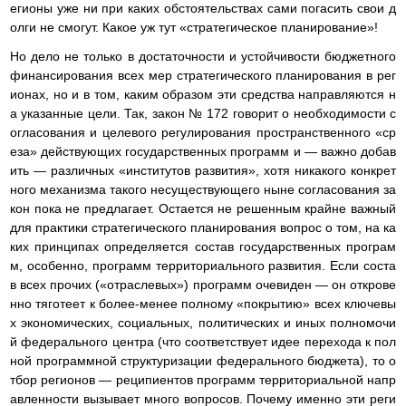
егионы уже ни при каких обстоятельствах сами погасить свои д
олги не смогут. Какое уж тут «стратегическое планирование»!
Но дело не только в достаточности и устойчивости бюджетного
финансирования всех мер стратегического планирования в рег
ионах, но и в том, каким образом эти средства направляются н
а указанные цели. Так, закон № 172 говорит о необходимости с
огласования и целевого регулирования пространственного «ср
еза» действующих государственных программ и — важно добав
ить — различных «институтов развития», хотя никакого конкрет
ного механизма такого несуществующего ныне согласования за
кон пока не предлагает. Остается не решенным крайне важный
для практики стратегического планирования вопрос о том, на ка
ких принципах определяется состав государственных програм
м, особенно, программ территориального развития. Если соста
в всех прочих («отраслевых») программ очевиден — он открове
нно тяготеет к более-менее полному «покрытию» всех ключевы
х экономических, социальных, политических и иных полномочи
й федерального центра (что соответствует идее перехода к пол
ной программной структуризации федерального бюджета), то о
тбор регионов — реципиентов программ территориальной напр
авленности вызывает много вопросов. Почему именно эти реги