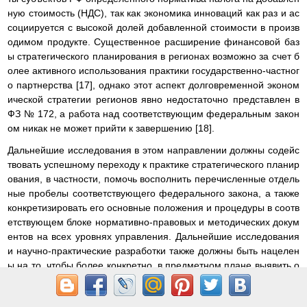
ную стоимость (НДС), так как экономика инноваций как раз и ас
социируется с высокой долей добавленной стоимости в произв
одимом продукте. Существенное расширение финансовой баз
ы стратегического планирования в регионах возможно за счет б
олее активного использования практики государственно-частног
о партнерства [17], однако этот аспект долговременной эконом
ической стратегии регионов явно недостаточно представлен в
ФЗ № 172, а работа над соответствующим федеральным закон
ом никак не может прийти к завершению [18].
Дальнейшие исследования в этом направлении должны содейс
твовать успешному переходу к практике стратегического планир
ования, в частности, помочь восполнить перечисленные отдель
ные пробелы соответствующего федерального закона, а также
конкретизировать его основные положения и процедуры в соотв
етствующем блоке нормативно-правовых и методических докум
ентов на всех уровнях управления. Дальнейшие исследования
и научно-практические разработки также должны быть нацелен
ы на то, чтобы более конкретно, в предметном плане выявить о
собенности целей и процедур стратегического планирования н
а субфедеральном (региональном и муниципальном) уровне. Н