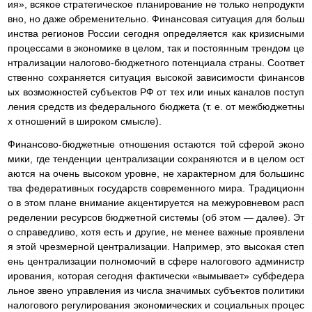
ия», всякое стратегическое планирование не только непродукти
вно, но даже обременительно. Финансовая ситуация для больш
инства регионов России сегодня определяется как кризисными
процессами в экономике в целом, так и постоянным трендом це
нтрализации налогово-бюджетного потенциала страны. Соответ
ственно сохраняется ситуация высокой зависимости финансов
ых возможностей субъектов РФ от тех или иных каналов поступ
ления средств из федерального бюджета (т. е. от межбюджетны
х отношений в широком смысле).
Финансово-бюджетные отношения остаются той сферой эконо
мики, где тенденции централизации сохраняются и в целом ост
аются на очень высоком уровне, не характерном для большинс
тва федеративных государств современного мира. Традиционн
о в этом плане внимание акцентируется на межуровневом расп
ределении ресурсов бюджетной системы (об этом — далее). Эт
о справедливо, хотя есть и другие, не менее важные проявлени
я этой чрезмерной централизации. Например, это высокая степ
ень централизации полномочий в сфере налогового администр
ирования, которая сегодня фактически «вымывает» субфедера
льное звено управления из числа значимых субъектов политики
налогового регулирования экономических и социальных процес