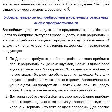
ьскохозяйственного сырья составила 16,7 млрд долл. Это прев
6
ышает стоимость экспорта вооружения
.
Удовлетворение потребностей населения в основных
видах продовольствия
Важнейшим целевым индикатором продовольственной безопас
ности по Доктрине выступает уровень достижения рациональны
х норм потребления пищевых продуктов на душу населения. О
днако при попытке оценить степень их достижения выясняется
следующее.
По Доктрине требуется, чтобы потребление мяса приближа
лось к рациональной (рекомендуемой) норме. Однако посл
едняя установлена Минздравом РФ не для мяса вообще, а
по его видам; бюджетные обследования домохозяйств фик
сируют потребление мяса только в целом. Аналогичная сит
уация с другими продуктами — мукой и мо -лочными проду
ктами. В результате не ясно, что и с чем сравнивать.
Доктрина требует, чтобы фактическое потребление приближ
алось к норме, однако сама норма установлена в виде не ч
исла, а интервала. Это тоже создает проблемы. Для сравне