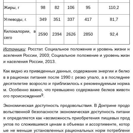
Жиры, г
98
82
106
95
110,2
Углеводы, г.
349
351
337
417
81,7
Килокалории, в
2590
2394
2626
2850
92,4
сего
Источники
: Росстат. Социальное положение и уровень жизни н
аселения России, 2003; Социальное положение и уровень жизн
и населения России, 2013.
Как видно из приведенных данных, содержание энергии и белко
в в рационах питания после 1990 г. резко упало, а в последнее
десятилетие возросло и приблизилось к рекомендуемым норма
м. Особенно важно, что превышено содержание белков животн
9
ого происхождения
.
Экономическая доступность продовольствия. В Доктрине продо
вольственной безопасности экономическая доступность питани
я определяется как «возможность приобретения пищевых прод
уктов по сложившимся ценам в объемах и ассортименте, котор
ые не меньше установленных рациональных норм потреблени