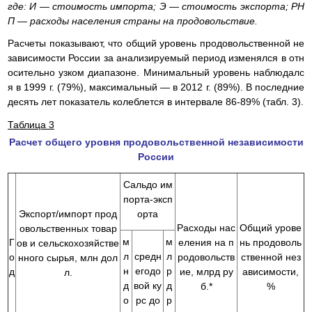
где: И — стоимость импорта; Э — стоимость экспорта; РН
П — расходы населения страны на продовольствие.
Расчеты показывают, что общий уровень продовольственной не
зависимости России за анализируемый период изменялся в отн
осительно узком диапазоне. Минимальный уровень наблюдалс
я в 1999 г. (79%), максимальный — в 2012 г. (89%). В последние
десять лет показатель колеблется в интервале 86-89% (табл. 3).
Таблица 3
Расчет общего уровня продовольственной независимости
России
Сальдо им
порта-эксп
Экспорт/импорт прод
орта
Расходы нас
Общий урове
овольственных товар
м
м
Г
еления на п
нь продоволь
ов и сельскохозяйстве
л
средн
л
о
родовольств
ственной нез
нного сырья, млн дол
н
егодо
р
д
ие, млрд ру
ависимости,
л.
д
вой ку
д
б.*
%
о
рс до
р