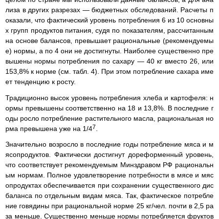
лиза в других разрезах — бюджетных обследований. Расчеты п
оказали, что фактический уровень потребления 6 из 10 основны
х групп продуктов питания, судя по показателям, рассчитанным
на основе балансов, превышает рациональные (рекомендуемы
е) нормы, а по 4 они не достигнуты. Наиболее существенно пре
вышены нормы потребления по сахару — 40 кг вместо 26, или
153,8% к норме (см. табл. 4). При этом потребление сахара име
ет тенденцию к росту.
Традиционно высок уровень потребления хлеба и картофеля: н
ормы превышены соответственно на 18 и 13,8%. В последние г
оды росло потребление растительного масла, рациональная но
7
рма превышена уже на 1/4
.
Значительно возросло в последние годы потребление мяса и м
ясопродуктов. Фактически достигнут дореформенный уровень,
что соответствует рекомендуемым Минздравом РФ рациональн
ым нормам. Полное удовлетворение потребности в мясе и мяс
опродуктах обеспечивается при сохранении существенного дис
баланса по отдельным видам мяса. Так, фактическое потребле
ние говядины при рациональной норме 25 кг/чел. почти в 2,5 ра
за меньше. Существенно меньше нормы потребляется фруктов