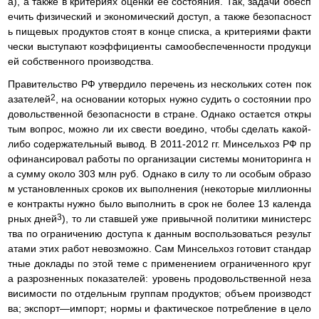
а), а также в критериях оценки ее состояния. Так, задачи обесп
ечить физический и экономический доступ, а также безопасност
ь пищевых продуктов стоят в конце списка, а критериями факти
чески выступают коэффициенты самообеспеченности продукци
ей собственного производства.
Правительство РФ утвердило перечень из нескольких сотен пок
2
азателей
, на основании которых нужно судить о состоянии про
довольственной безопасности в стране. Однако остается откры
тым вопрос, можно ли их свести воедино, чтобы сделать какой-
либо содержательный вывод. В 2011-2012 гг. Минсельхоз РФ пр
офинансировал работы по организации системы мониторинга н
а сумму около 303 млн руб. Однако в силу то ли особым образо
м установленных сроков их выполнения (некоторые миллионны
е контракты нужно было выполнить в срок не более 13 календа
3
рных дней
), то ли ставшей уже привычной политики министерс
тва по ограничению доступа к данным воспользоваться результ
атами этих работ невозможно. Сам Минсельхоз готовит стандар
тные доклады по этой теме с применением ограниченного круг
а разрозненных показателей: уровень продовольственной неза
висимости по отдельным группам продуктов; объем производст
ва; экспорт—импорт; нормы и фактическое потребление в цело