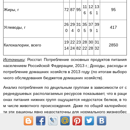
11
12
13
Жиры, г
72
87
95
95
6
6
1
26
29
31
35
37
39
Углеводы, г
417
0
4
0
5
9
1
19
22
23
28
30
31
Килокалории, всего
2850
14
24
82
22
28
32
Источники
: Росстат. Потребление основных продуктов питания
населением Российской Федерации, 2013 г.; Доходы, расходы и
потребление домашних хозяйств в 2013 году (по итогам выборо
чного обследования бюджетов домашних хозяйств).
Анализ потребления по децильным группам в зависимости от с
реднедушевых располагаемых ресурсов показывает, что в раци
онах питания нижних групп ощущается недостаток белков, в то
м числе животного происхождения. Даже по общей калорийнос
ти эти рационы явно недостаточны для нормального жизнеобес
печения. По нормам ФАО минимальная калорийность пищевог
о рациона, ниже которого наблюдается недоедание, составляет
1819 ккал в день. Для климатических условий России этот показ