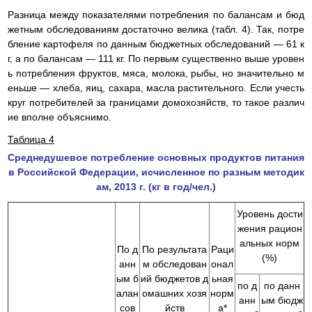
Разница между показателями потребления по балансам и бюд
жетным обследованиям достаточно велика (табл. 4). Так, потре
бление картофеля по данным бюджетных обследований — 61 к
г, а по балансам — 111 кг. По первым существенно выше уровен
ь потребления фруктов, мяса, молока, рыбы, но значительно м
еньше — хлеба, яиц, сахара, масла растительного. Если учесть
круг потребителей за границами домохозяйств, то такое различ
ие вполне объяснимо.
Таблица 4
Среднедушевое потребление основных продуктов питания
в Российской Федерации, исчисленное по разным методик
ам, 2013 г. (кг в год/чел.)
Уровень дости
жения рацион
альных норм
По д
По результата
Раци
(%)
анн
м обследован
онал
ым б
ий бюджетов д
ьная
по д
по данн
алан
омашних хозя
норм
анн
ым бюдж
сов
йств
а*