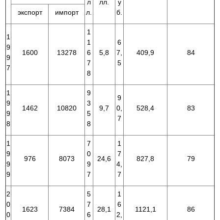
л
лл.
у
экспорт
импорт
л.
б.
1
1
1
6
9
1600
13278
6
5,8
7,
409,9
84
9
7
5
7
8
1
9
9
9
3
1462
10820
9,7
0,
528,4
83
9
5
7
8
8
1
7
1
9
0
7
976
8073
24,6
827,8
79
9
9
4,
9
7
7
2
5
1
0
7
6
1623
7384
28,1
1121,1
86
0
6
2,