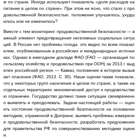
м по стране. Иногда используют показатель «доля расходов на
питание в целом по стране». При этом не ясно, что стало с про
довольственной безопасностью: положение улучшилось, ухудш
илось или не изменилось?
Вместе с тем мониторинг продовольственной безопасности — в
ажный элемент предотвращения негативных социальных ситуа
ций. В России нет проблемы голода: это видно по всем показат
елям, опубликованным в российских и международных источни
ках. Однако в ежегодном докладе ФАО (FAO — организация по
сельскому хозяйству и продовольствию при ООН) за 2013 г. выд
елен российский регион — Кавказ, положение в котором вызыв
ает опасения (ФАО, 2013. С. 30). Наши оценки также показали,
что у некоторых групп населения в целом по стране, а также на
отдельных территориях экономический доступ к продовольстви
ю ограничен. Государство должно такие ситуации своевременн
о выявлять и преодолевать. Задачи настоящей работы — оцен
ить состояние продовольственной безопасности на основании
методики, отраженной в Доктрине; выявить проблемы измерени
я продовольственной безопасности; разработать предложения
для правительства РФ по совершенствованию методики оценк
и.