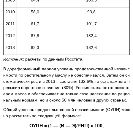
2009
64,4
109,5
2010
58,0
93,8
2011
61,7
101,7
2012
87,8
132,4
2013
82,3
132,6
Источник
: расчеты по данным Росстата.
В дореформенный период уровень продовольственной независ
имости по растительному маслу не обеспечивался. Затем он си
стематически рос и в 2013 г. составил 132,6%, то есть намного п
ревысил пороговое значение (80%). Россия стала нетто-экспорт
ером масла и обеспечивает не только свое население по рацио
нальным нормам, но и около 50 млн человек в других странах.
Общий уровень продовольственной независимости (ОУПН) мож
но рассчитать по следующей формуле:
ОУПН = (1 — (И — Э)/РНП) х 100,