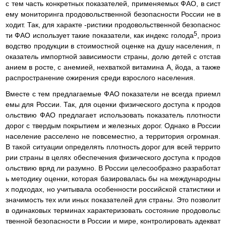
с тем часть конкретных показателей, применяемых ФАО, в сист
ему мониторинга продовольственной безопасности России не в
ходит. Так, для характе -ристики продовольственной безопаснос
5
ти ФАО использует такие показатели, как индекс голода
, произ
водство продукции в стоимостной оценке на душу населения, п
оказатель импортной зависимости страны, долю детей с отстав
анием в росте, с анемией, нехваткой витамина А, йода, а также
распространение ожирения среди взрослого населения.
Вместе с тем предлагаемые ФАО показатели не всегда приемл
емы для России. Так, для оценки физического доступа к продов
ольствию ФАО предлагает использовать показатель плотности
дорог с твердым покрытием и железных дорог. Однако в России
население расселено не повсеместно, а территория огромная.
В такой ситуации определять плотность дорог для всей террито
рии страны в целях обеспечения физического доступа к продов
ольствию вряд ли разумно. В России целесообразно разработат
ь методику оценки, которая базировалась бы на международны
х подходах, но учитывала особенности российской статистики и
значимость тех или иных показателей для страны. Это позволит
в одинаковых терминах характеризовать состояние продовольс
твенной безопасности в России и мире, контролировать адекват