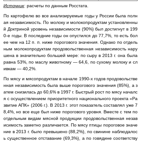
Источник
: расчеты по данным Росстата.
По картофелю во все анализируемые годы у России была полн
ая независимость. По молоку и молокопродуктам установленны
й Доктриной уровень независимости (90%) был достигнут в 199
0-е годы. В последние годы он опустился до 77,7%, то есть бол
ее чем на 12 п. п. ниже порогового значения. Однако по отдель
ным молокопродуктам продовольственная независимость нару
шена в значительно большей мере: по сыру в 2013 г. она была
равна 53%, по маслу животному — 64,6, по сухому молоку и сл
ивкам — 40,2%.
По мясу и мясопродуктам в начале 1990-х годов продовольстве
нная независимость была выше порогового значения (85%), а з
атем снизилась до 60,6% в 1997 г. Быстрый рост по мясу началс
я с осуществлением приоритетного национального проекта «Ра
звитие АПК» (2006 г.). В 2013 г. этот показатель составлял уже 7
8,4%, но все еще был ниже порогового уровня. Вместе с тем по
отдельным видам мясной продукции продовольственная незав
исимость заметно различается. По мясу птицы пороговое значе
ние в 2013 г. было превышено (88,2%), по свинине наблюдалос
ь существенное отставание (69,3%), а по говядине соответству