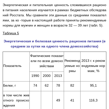
Энергетическая и питательная ценность сложившихся рационо
в питания населения изучается в рамках бюджетных обследова
ний Росстата. Мы сравнили эти данные со средними показател
ями, за ко -торые в настоящей работе приняты рекомендуемые
нормы для мужчин и женщин в возрасте 32 — 39 лет (табл. 5).
Таблица 5
Энергетическая и белковая ценность рационов питания (в
среднем за сутки на одного члена домохозяйства)
Фактические показат
Рекоменд
2013 г. к реком
ели по всем домохо
Показатель
уемые но
ендуемым нор
зяйствам
рмы
мам, %
1990
2000
2013
Белки, г
74
62
78
82
95,1
в том числе жив
отного происхо
49
41
116,3
ждения