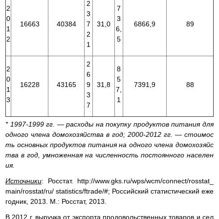
2
2
7
3
0
3
16663
40384
7
31,0
6866,9
89
1
6,
2
2
5
1
2
2
8
6
0
5
16228
43165
9
31,8
7391,9
88
1
7,
3
3
1
7
* 1997-1999 гг. — расходы на покупку продуктов питания для
одного члена домохозяйства в год; 2000-2012 гг. — стоимос
ть основных продуктов питания на одного члена домохозяйс
тва в год, умноженная на численность постоянного населен
ия.
Источники
: Росстат. http://www.gks.ru/wps/wcm/connect/rosstat_
main/rosstat/ru/ statistics/ftrade/#; Российский статистический еже
годник, 2013. М.: Росстат, 2013.
В 2012 г. выручка от экспорта продовольственных товаров и сел