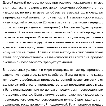
Другой важный вопрос: почему при расчете показателя учитыва
ется, сколько в товарных ресурсах продукции собственного про
изводства, но не учитывается объем ее вывоза? Если следоват
ь предложенной логике, то при импорте 1 т итальянских макаро
нных изделий и экспорте 20 млн т зерна (в том числе твердых с
ортов, из которых делают макароны) в России не будет продово
льственной независимости по группе «хлеб и хлебопродукты в
пересчете на зерно». Или если вывозится один вид растительн
ого масла и ввозится другой — в значительно меньших объема
х, — все равно продовольственной независимости по раститель
ному маслу не будет. В связи с этим методика исчисления показ
ателя продовольственной независимости как критерия продово
льственной безопасности требует уточнения.
В нормальных условиях в мире складывается международное р
азделение труда в сельском хозяйстве. Вряд ли нужно по каждо
му продукту добиваться продовольственной независимости в от
дельно взятой стране: производство ряда продуктов здесь може
т быть неконкурентным по ценам с продуктами, произведенным
и в других странах. Если стимулировать такие производства, то
национального сельхозпроизводителя нужно будет защищать п
ошлинами, государственной поддержкой. Или придется поддер