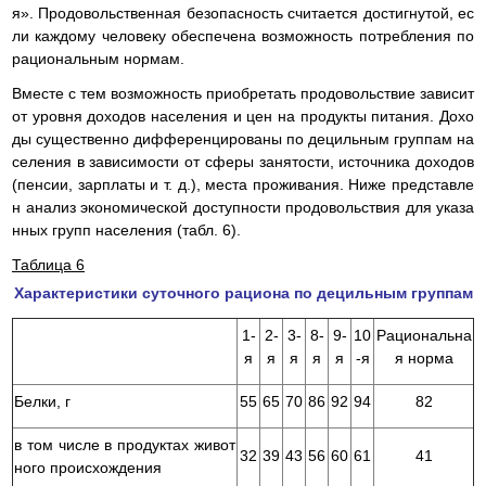
я». Продовольственная безопасность считается достигнутой, ес
ли каждому человеку обеспечена возможность потребления по
рациональным нормам.
Вместе с тем возможность приобретать продовольствие зависит
от уровня доходов населения и цен на продукты питания. Дохо
ды существенно дифференцированы по децильным группам на
селения в зависимости от сферы занятости, источника доходов
(пенсии, зарплаты и т. д.), места проживания. Ниже представле
н анализ экономической доступности продовольствия для указа
нных групп населения (табл. 6).
Таблица 6
Характеристики суточного рациона по децильным группам
1-
2-
3-
8-
9-
10
Рациональна
я
я
я
я
я
-я
я норма
Белки, г
55
65
70
86
92
94
82
в том числе в продуктах живот
32
39
43
56
60
61
41
ного происхождения