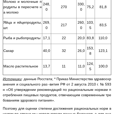
Молоко и молочные п
248,
330,
родукты в пересчете н
270
75,2
81,8
0
0
а молоко
Яйца и яйцепродукты,
269,
260,
103,
217
83,5
шт.
0
0
5
Рыба и рыбопродукты
17,1
22
20,0
83,8
110,0
153,
Сахар
40,0
32
26,0
123,1
8
124,
Масло растительное
13,7
11
11,0
100,0
5
Источники
: данные Росстата; * Приказ Министерства здравоохр
анения и социального раз -вития РФ от 2 августа 2010 г. № 593
н «Об утверждении рекомендаций по рациональным нормам п
отребления пищевых продуктов, отвечающим современным тре
бованиям здорового питания».
Поэтому для оценки степени достижения рациональных норм в
целом по стране мы использовали данные балансов, а для ана