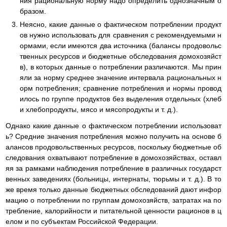
ния рациональную норму надо определить однозначным о
бразом.
Неясно, какие данные о фактическом потреблении продукт
ов нужно использовать для сравнения с рекомендуемыми н
ормами, если имеются два источника (балансы продовольс
твенных ресурсов и бюджетные обследования домохозяйст
в), в которых данные о потреблении различаются. Мы прин
яли за норму среднее значение интервала рациональных н
орм потребления; сравнение потребления и нормы провод
илось по группе продуктов без выделения отдельных (хлеб
и хлебопродукты, мясо и мясопродукты и т. д.).
Однако какие данные о фактическом потреблении использоват
ь? Средние значения потребления можно получить на основе б
алансов продовольственных ресурсов, поскольку бюджетные об
следования охватывают потребление в домохозяйствах, оставл
яя за рамками наблюдения потребление в различных государст
венных заведениях (больницы, интернаты, тюрьмы и т. д.). В то
же время только данные бюджетных обследований дают инфор
мацию о потреблении по группам домохозяйств, затратах на по
требление, калорийности и питательной ценности рационов в ц
елом и по субъектам Российской Федерации.