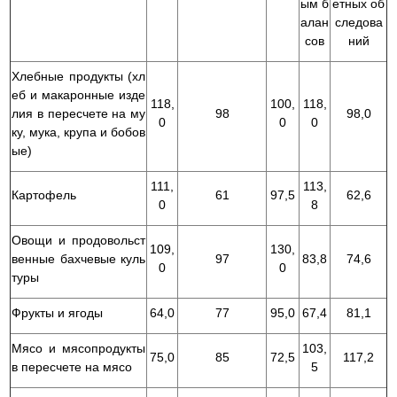
ым б
етных об
алан
следова
сов
ний
Хлебные продукты (хл
еб и макаронные изде
118,
100,
118,
лия в пересчете на му
98
98,0
0
0
0
ку, мука, крупа и бобов
ые)
111,
113,
Картофель
61
97,5
62,6
0
8
Овощи и продовольст
109,
130,
венные бахчевые куль
97
83,8
74,6
0
0
туры
Фрукты и ягоды
64,0
77
95,0
67,4
81,1
Мясо и мясопродукты
103,
75,0
85
72,5
117,2
в пересчете на мясо
5