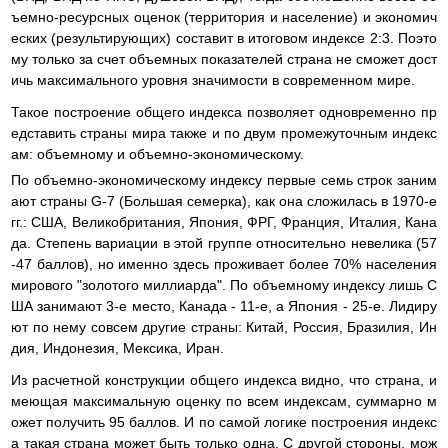
ъемно-ресурсных оценок (территория и население) и экономич
еских (результирующих) составит в итоговом индексе 2:3. Поэто
му только за счет объемных показателей страна не сможет дост
ичь максимального уровня значимости в современном мире.
Такое построение общего индекса позволяет одновременно пр
едставить страны мира также и по двум промежуточным индекс
ам: объемному и объемно-экономическому.
По объемно-экономическому индексу первые семь строк заним
ают страны G-7 (Большая семерка), как она сложилась в 1970-е
гг.: США, Великобритания, Япония, ФРГ, Франция, Италия, Кана
да. Степень вариации в этой группе относительно невелика (57
-47 баллов), но именно здесь проживает более 70% населения
мирового "золотого миллиарда". По объемному индексу лишь С
ША занимают 3-е место, Канада - 11-е, а Япония - 25-е. Лидиру
ют по нему совсем другие страны: Китай, Россия, Бразилия, Ин
дия, Индонезия, Мексика, Иран.
Из расчетной конструкции общего индекса видно, что страна, и
меющая максимальную оценку по всем индексам, суммарно м
ожет получить 95 баллов. И по самой логике построения индекс
а такая страна может быть только одна. С другой стороны, мож