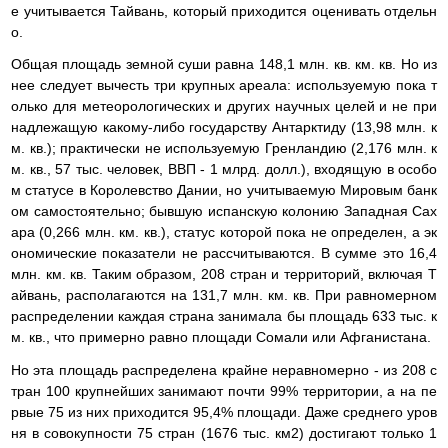
е учитывается Тайвань, который приходится оценивать отдельн
о.
Общая площадь земной суши равна 148,1 млн. кв. км. кв. Но из
нее следует вычесть три крупных ареала: используемую пока т
олько для метеорологических и других научных целей и не при
надлежащую какому-либо государству Антарктиду (13,98 млн. к
м. кв.); практически не используемую Гренландию (2,176 млн. к
м. кв., 57 тыс. человек, ВВП - 1 млрд. долл.), входящую в особо
м статусе в Королевство Дании, но учитываемую Мировым банк
ом самостоятельно; бывшую испанскую колонию Западная Сах
ара (0,266 млн. км. кв.), статус которой пока не определен, а эк
ономические показатели не рассчитываются. В сумме это 16,4
млн. км. кв. Таким образом, 208 стран и территорий, включая Т
айвань, располагаются на 131,7 млн. км. кв. При равномерном
распределении каждая страна занимала бы площадь 633 тыс. к
м. кв., что примерно равно площади Сомали или Афганистана.
Но эта площадь распределена крайне неравномерно - из 208 с
тран 100 крупнейших занимают почти 99% территории, а на пе
рвые 75 из них приходится 95,4% площади. Даже среднего уров
ня в совокупности 75 стран (1676 тыс. км2) достигают только 1