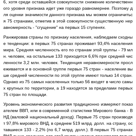
6, хотя среди оставшейся совокупности снижение количественн
ого уровня признака идет уже гораздо равномернее. Поэтому д
ля оценки значимости данного признака мы можем ограничитьс
я 75 странами, отметив в этой совокупности существенную нер
авномерность - "сгущение" на первых 15 ступенях.
Ранжировав страны по признаку населения, наблюдаем сходны
е тенденции: в первых 75 странах проживает 93,4% населения
мира. Средняя численность его по странам этой группы - 79 мл
н. человек, на остальные 133 приходится 6,6% при средней чис
ленности 3,2 млн. человек. Тенденция неравномерности просл
еживается и в основной группе первых 75 стран - население вы
ше средней численности по этой группе имеют только 14 стран.
Однако из 75 самых населенных только 56 входят в число самы
х крупных по территории, а 19 находятся за пределами первых
75 стран по площади.
Уровень экономического развития традиционно измеряют показ
ателем ВВП, или в современной статистике Мирового банка - В
НД (валовой национальный доход). Первые 75 стран производя
т 97,8% мирового ВНД, в среднем 519 млрд. долл. на страну, ос
тавшиеся 133 - 2,2% (по 6,7 млрд. долл.). В первых 75 странах