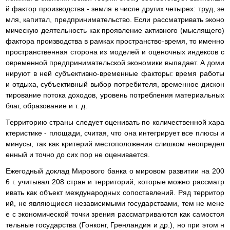
й фактор производства - земля в числе других четырех: труд, зе
мля, капитал, предпринимательство. Если рассматривать эконо
мическую деятельность как проявление активного (мыслящего)
фактора производства в рамках пространство-время, то именно
пространственная сторона из моделей и оценочных индексов с
овременной предпринимательской экономики выпадает. А доми
нируют в ней субъективно-временные факторы: время работы
и отдыха, субъективный выбор потребителя, временное дискон
тирование потока доходов, уровень потребления материальных
благ, образование и т. д.
Территорию страны следует оценивать по количественной хара
ктеристике - площади, считая, что она интегрирует все плюсы и
минусы, так как критерий местоположения слишком неопредел
енный и точно до сих пор не оценивается.
Ежегодный доклад Мирового банка о мировом развитии на 200
6 г. учитывал 208 стран и территорий, которые можно рассматр
ивать как объект международных сопоставлений. Ряд территор
ий, не являющиеся независимыми государствами, тем не мене
е с экономической точки зрения рассматриваются как самостоя
тельные государства (Гонконг, Гренландия и др.), но при этом н