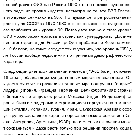
одовой расчет ОИЗ для России 1990-х гг. не покажет существен
ного падения уровня индекса, несмотря на то, что ВВП России
в это время снижался на 50%. Но, думается, и ретроспективный
расчет для СССР за 1970-1980-е гг. не покажет его существенн
ого приближения к уровню 90. Потому что только с этого уровня
ОИЗ можно характеризовать страну как супердержаву. Достиже
ние этого уровня для России требует прибавки по Иоэи не мене
е 10 баллов, но также следует точно уяснить, что уровень "95" д
ля России вообще недостижим по причинам демографического
характера.
Следующий диапазон значений индекса (79-61 балл) включает
16 стран, обладающих существенным мировым значением. Он
и достаточно четко разделяются на четыре подгруппы: "старые"
лидеры (Япония, Франция, Германия, Великобритания); страны
с большим потенциалом роста (Мексика, Индия, Индонезия); ст
раны, бывшие лидерами и стремящиеся вернуться на эти пози
ции (Италия, Испания, Турция, Иран, Саудовская Аравия); особ
ую группу составляют страны переселенческого освоения (Кан
ада, Австралия, Аргентина, ЮАР), но степень их значения може
т сохраниться и даже расти только при решении проблем социа
льно-демографического характера.