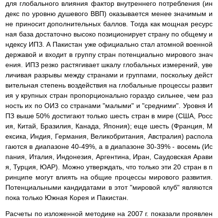
для глобального влияния фактор внутреннего потребления (ин
декс по уровню душевого ВВП) оказывается менее значимым и
не приносит дополнительных баллов. Тогда как мощная ресурс
ная база достаточно высоко позиционирует страну по общему и
ндексу ИПЗ. А Пакистан уже официально стал атомной военной
державой и входит в группу стран потенциально мирового знач
ения. ИПЗ резко растягивает шкалу глобальных измерений, уве
личивая разрывы между странами и группами, поскольку дейст
вительная степень воздействия на глобальные процессы развит
ия у крупных стран пропорционально гораздо сильнее, чем раз
ность их по ОИЗ со странами "малыми" и "средними". Уровня И
ПЗ выше 50% достигают только шесть стран в мире (США, Росс
ия, Китай, Бразилия, Канада, Япония); еще шесть (Франция, М
ексика, Индия, Германия, Великобритания, Австралия) распола
гаются в диапазоне 40-49%, а в диапазоне 30-39% - восемь (Ис
пания, Италия, Индонезия, Аргентина, Иран, Саудовская Арави
я, Турция, ЮАР). Можно утверждать, что только эти 20 стран в п
ринципе могут влиять на общие процессы мирового развития.
Потенциальными кандидатами в этот "мировой клуб" являются
пока только Южная Корея и Пакистан.
Расчеты по изложенной методике на 2007 г. показали проявлен