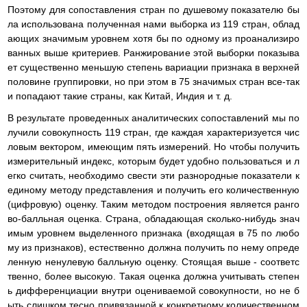
Поэтому для сопоставления стран по душевому показателю бы
ла использована полученная нами выборка из 119 стран, облад
ающих значимым уровнем хотя бы по одному из проанализиро
ванных выше критериев. Ранжирование этой выборки показыва
ет существенно меньшую степень вариации признака в верхней
половине группировки, но при этом в 75 значимых стран все-так
и попадают такие страны, как Китай, Индия и т. д.
В результате проведенных аналитических сопоставлений мы по
лучили совокупность 119 стран, где каждая характеризуется чис
ловым вектором, имеющим пять измерений. Но чтобы получить
измерительный индекс, которым будет удобно пользоваться и л
егко считать, необходимо свести эти разнородные показатели к
единому методу представления и получить его количественную
(цифровую) оценку. Таким методом построения является ранго
во-балльная оценка. Страна, обладающая сколько-нибудь знач
имым уровнем выделенного признака (входящая в 75 по любо
му из признаков), естественно должна получить по нему опреде
ленную ненулевую балльную оценку. Стоящая выше - соответс
твенно, более высокую. Такая оценка должна учитывать степен
ь дифференциации внутри оцениваемой совокупности, но не б
ыть слишком тесно привязанной к конкретному количественном