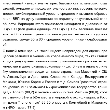
ичественный измеритель четырех базовых статистических показ
ателей: ожидаемая продолжительность жизни; уровень неграмо
тности; комбинированный уровень среднего и высшего образов
ания, ВВП на душу населения по паритету покупательной спос
обности. Вариация этого показателя находится в диапазоне от
0 до 100 (или долей единицы от О до 1). При величине показат
еля от 80 и выше страна считается достигшей высокого уровня
развития, между 50 и 80 - среднего уровня, ниже - слаборазвит
ой.
С нашей точки зрения, такой индекс непригоден для оценки про
цессов развития в экономике современного мира, так как ставит
в один ряд страны, занимающие принципиально разные эконо
мические и даже цивилизационные ниши. В нем в единую лине
йку сопоставления сводится такие страны, как Маврикий и СШ
А, Люксембург и Аргентина, Словения и Канада, Белоруссия и
Мексика, Южная Корея и Россия и т. д. Список "развитых" стран
по уровню ИРО замыкают микроскопическое государство Трини
дад и Тобаго (80,2) и экономический гигант Мексика (80,0), соот
ветственно 51-е и 52-е места в мировой классификации, а Росс
ия делит "непочетные" 58-60-е места с Колумбией и Маврикие
м (ИРО - всего 77,9).