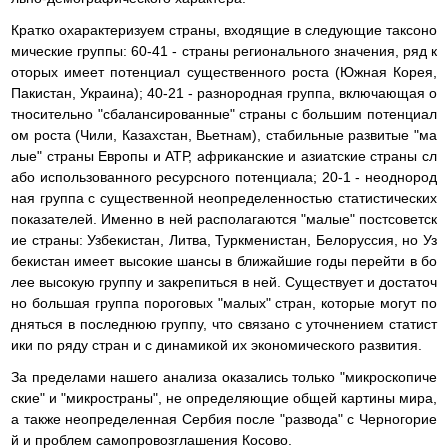
Кратко охарактеризуем страны, входящие в следующие таксоно
мические группы: 60-41 - страны регионального значения, ряд к
оторых имеет потенциал существенного роста (Южная Корея,
Пакистан, Украина); 40-21 - разнородная группа, включающая о
тносительно "сбалансированные" страны с большим потенциал
ом роста (Чили, Казахстан, Вьетнам), стабильные развитые "ма
лые" страны Европы и АТР, африканские и азиатские страны сл
або использованного ресурсного потенциала; 20-1 - неоднород
ная группа с существенной неопределенностью статистических
показателей. Именно в ней располагаются "малые" постсоветск
ие страны: Узбекистан, Литва, Туркменистан, Белоруссия, но Уз
бекистан имеет высокие шансы в ближайшие годы перейти в бо
лее высокую группу и закрепиться в ней. Существует и достаточ
но большая группа пороговых "малых" стран, которые могут по
дняться в последнюю группу, что связано с уточнением статист
ики по ряду стран и с динамикой их экономического развития.
За пределами нашего анализа оказались только "микроскопиче
ские" и "микространы", не определяющие общей картины мира,
а также неопределенная Сербия после "развода" с Черногорие
й и проблем самопровозглашения Косово.