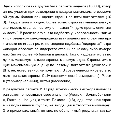
Здесь использована другая база расчета индекса (10000), котор
ая получается при возведении в квадрат максимально возможн
ой суммы баллов при оценке страны по пяти показателям (10
0). Квадратичный индекс более точно отражает универсальную
значимость страны, поэтому он назван "индекс проявления зна
чимости". В расчете его снята надбавка универсальности, так ка
к при реальном международном взаимодействии стран она пра
ктически не играет роли, но введена надбавка "лидерства", отра
жающая абсолютное лидерство страны по какому-либо измере
нию (но не более +5 баллов в целом). Такую надбавку могут по
лучить максимум четыре страны, минимум одна. Страны, имею
щие максимальную оценку по "пятому" показателю (душевой В
ВП), ее, естественно, не получают. В современном мире есть то
лько три таких страны: США (экономический измеритель), Росси
я (территориальный), Китай (население).
В результате расчета ИПЗ ряд экономически высокоразвитых ст
ран заметно повышают свое значение (Австрия, Великобритани
я, Гонконг, Швеция), а также Пакистан (+3), единственная стран
а из поднявшейся группы, не входящая в "золотой миллиард".
Это примечательный, но вполне объяснимый результат, так как