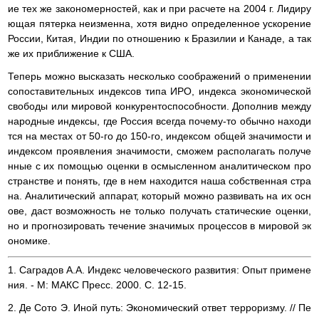
ие тех же закономерностей, как и при расчете на 2004 г. Лидиру
ющая пятерка неизменна, хотя видно определенное ускорение
России, Китая, Индии по отношению к Бразилии и Канаде, а так
же их приближение к США.
Теперь можно высказать несколько соображений о применении
сопоставительных индексов типа ИРО, индекса экономической
свободы или мировой конкурентоспособности. Дополнив между
народные индексы, где Россия всегда почему-то обычно находи
тся на местах от 50-го до 150-го, индексом общей значимости и
индексом проявления значимости, сможем располагать получе
нные с их помощью оценки в осмысленном аналитическом про
странстве и понять, где в нем находится наша собственная стра
на. Аналитический аппарат, который можно развивать на их осн
ове, даст возможность не только получать статические оценки,
но и прогнозировать течение значимых процессов в мировой эк
ономике.
1. Саградов А.А. Индекс человеческого развития: Опыт примене
ния. - М: МАКС Пресс. 2000. С. 12-15.
2. Де Сото Э. Иной путь: Экономический ответ терроризму. // Пе