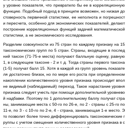
у уровню показателя, что превратило бы ее в корреляционную
функцию. Подобный подход в принципе возможен, но низкая до
стоверность первичной статистики, ее неполнота и погрешност
и пересчета, особенно для экономических показателей, делают
построение корреляционных функций задачей математической
статистики, а не экономического исследования.
Разделим совокупности из 75 стран по каждому признаку на 15
таксономических групп по 5 стран. Страны, входящие в послед
ний таксон (71-75-е места) получают балльную оценку, равную
1, в следующем таксоне - 2 и т. д. Тогда страны первого таксона
(1-5) получат балл 15. Хотя в каждой из групп уровень показате
ля достаточно близок, но по мере его роста при определенном
накоплении количественного уровня признака происходит впол
не видимый (наблюдаемый) переход. Такое нарастание уровня
признака следует учесть при помощи дополнительной уровнево
й надбавки. Поэтому по 1 дополнительному баллу получат стра
ны, занимающие места с 50-го по 26-е, по 2 - страны с 25-го по
11-е, по 3 - с 10-го по 2-е, 4 - страна, занимающая 1-е место. Э
то позволит более точно дифференцировать таксономические г
руппы с учетом смещения количественного уровня признака в с