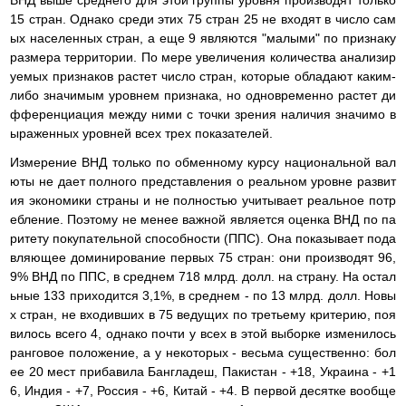
ВНД выше среднего для этой группы уровня производят только
15 стран. Однако среди этих 75 стран 25 не входят в число сам
ых населенных стран, а еще 9 являются "малыми" по признаку
размера территории. По мере увеличения количества анализир
уемых признаков растет число стран, которые обладают каким-
либо значимым уровнем признака, но одновременно растет ди
фференциация между ними с точки зрения наличия значимо в
ыраженных уровней всех трех показателей.
Измерение ВНД только по обменному курсу национальной вал
юты не дает полного представления о реальном уровне развит
ия экономики страны и не полностью учитывает реальное потр
ебление. Поэтому не менее важной является оценка ВНД по па
ритету покупательной способности (ППС). Она показывает пода
вляющее доминирование первых 75 стран: они производят 96,
9% ВНД по ППС, в среднем 718 млрд. долл. на страну. На остал
ьные 133 приходится 3,1%, в среднем - по 13 млрд. долл. Новы
х стран, не входивших в 75 ведущих по третьему критерию, поя
вилось всего 4, однако почти у всех в этой выборке изменилось
ранговое положение, а у некоторых - весьма существенно: бол
ее 20 мест прибавила Бангладеш, Пакистан - +18, Украина - +1
6, Индия - +7, Россия - +6, Китай - +4. В первой десятке вообще