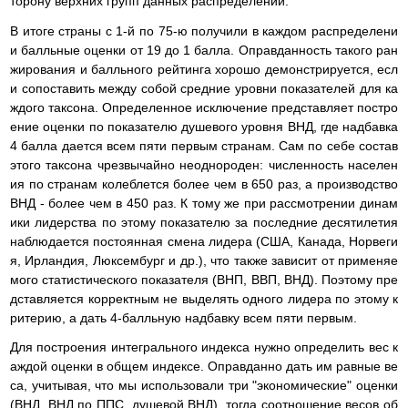
торону верхних групп данных распределений.
В итоге страны с 1-й по 75-ю получили в каждом распределени
и балльные оценки от 19 до 1 балла. Оправданность такого ран
жирования и балльного рейтинга хорошо демонстрируется, есл
и сопоставить между собой средние уровни показателей для ка
ждого таксона. Определенное исключение представляет постро
ение оценки по показателю душевого уровня ВНД, где надбавка
4 балла дается всем пяти первым странам. Сам по себе состав
этого таксона чрезвычайно неоднороден: численность населен
ия по странам колеблется более чем в 650 раз, а производство
ВНД - более чем в 450 раз. К тому же при рассмотрении динам
ики лидерства по этому показателю за последние десятилетия
наблюдается постоянная смена лидера (США, Канада, Норвеги
я, Ирландия, Люксембург и др.), что также зависит от применяе
мого статистического показателя (ВНП, ВВП, ВНД). Поэтому пре
дставляется корректным не выделять одного лидера по этому к
ритерию, а дать 4-балльную надбавку всем пяти первым.
Для построения интегрального индекса нужно определить вес к
аждой оценки в общем индексе. Оправданно дать им равные ве
са, учитывая, что мы использовали три "экономические" оценки
(ВНД, ВНД по ППС, душевой ВНД), тогда соотношение весов об