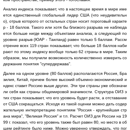
Анализ индекса показывает, что в настоящее время в мире име
ется единственный глобальный лидер США (что неудивительн
о), отрыв которого от остальных стран носит пороговый характе
р - 18 баллов. Такого или хотя бы близкого разрыва не наблюда
ется больше нигде между объектами анализа, а следующий по
уровню разрыв (ЮАР - Таиланд) равен только 5 баллам. Рассм
отрение всех 119 стран показывает, что больше 18 баллов наби
рают по этому индексу вообще только 62 страны в мире. Таким
образом, мы получили возможность количественно измерить со
держание понятия "супердержава".
Далее на одном уровне (80 баллов) располагаются Россия, Бра
зилия, Китай, причем более высокий объемно-экономический и
ндекс ставит Россию выше других. Эти три страны уже обозначи
ли себя как страны общемировой значимости. Структура ОИЗ э
тих стран показывает, что его уровень будет расти, а отставание
от США сокращаться. Исходя из такой оценки можно дать содер
жательную интерпретацию понятиям "Россия - крупнейшая стр
ана мира", "Великая Россия" и т.п. Расчет ОИЗ для России на 19
99 г. показал, что его уровень также был равен 80, но место в об
щем рейтинге было ниже. Можно уверенно утверждать, что пог