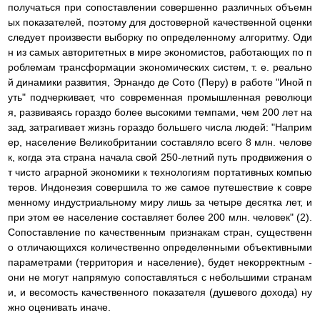
получаться при сопоставлении совершенно различных объемн
ых показателей, поэтому для достоверной качественной оценки
следует произвести выборку по определенному алгоритму. Оди
н из самых авторитетных в мире экономистов, работающих по п
роблемам трансформации экономических систем, т. е. реально
й динамики развития, Эрнандо де Сото (Перу) в работе "Иной п
уть" подчеркивает, что современная промышленная революци
я, развиваясь гораздо более высокими темпами, чем 200 лет на
зад, затрагивает жизнь гораздо большего числа людей: "Наприм
ер, население Великобритании составляло всего 8 млн. челове
к, когда эта страна начала свой 250-летний путь продвижения о
т чисто аграрной экономики к технологиям портативных компью
теров. Индонезия совершила то же самое путешествие к совре
менному индустриальному миру лишь за четыре десятка лет, и
при этом ее население составляет более 200 млн. человек" (2).
Сопоставление по качественным признакам стран, существенн
о отличающихся количественно определенными объективными
параметрами (территория и население), будет некорректным -
они не могут напрямую сопоставляться с небольшими странам
и, и весомость качественного показателя (душевого дохода) ну
жно оценивать иначе.