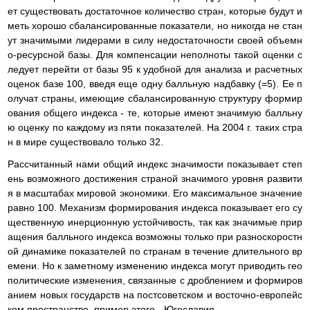
ет существовать достаточное количество стран, которые будут и
меть хорошо сбалансированные показатели, но никогда не стан
ут значимыми лидерами в силу недостаточности своей объемн
о-ресурсной базы. Для компенсации неполноты такой оценки с
ледует перейти от базы 95 к удобной для анализа и расчетных
оценок базе 100, введя еще одну балльную надбавку (=5). Ее п
олучат страны, имеющие сбалансированную структуру формир
ования общего индекса - те, которые имеют значимую балльну
ю оценку по каждому из пяти показателей. На 2004 г. таких стра
н в мире существовало только 32.
Рассчитанный нами общий индекс значимости показывает степ
ень возможного достижения страной значимого уровня развити
я в масштабах мировой экономики. Его максимальное значение
равно 100. Механизм формирования индекса показывает его су
щественную инерционную устойчивость, так как значимые прир
ащения балльного индекса возможны только при разноскоростн
ой динамике показателей по странам в течение длительного вр
емени. Но к заметному изменению индекса могут приводить гео
политические изменения, связанные с дроблением и формиров
анием новых государств на постсоветском и восточно-европейс
ком пространстве, пример этого - Югославия.