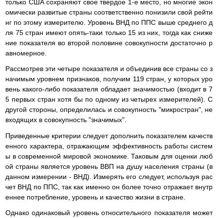
только США сохраняют свое твердое 1-е место, но многие экон
омически развитые страны соответственно понизили свой рейти
нг по этому измерителю. Уровень ВНД по ППС выше среднего д
ля 75 стран имеют опять-таки только 15 из них, тогда как сниже
ние показателя во второй половине совокупности достаточно р
авномерное.
Рассмотрев эти четыре показателя и объединив все страны со з
начимым уровнем признаков, получим 119 стран, у которых уро
вень какого-либо показателя обладает значимостью (входит в 7
5 первых стран хотя бы по одному из четырех измерителей). С
другой стороны, определилась и совокупность "микростран", не
входящих в совокупность "значимых".
Приведенные критерии следует дополнить показателем качеств
енного характера, отражающим эффективность работы систем
ы в современной мировой экономике. Таковым для оценки люб
ой страны является уровень ВВП на душу населения страны (в
данном измерении - ВНД). Измерять его следует, используя рас
чет ВНД по ППС, так как именно он более точно отражает внутр
еннее потребление, уровень и качество жизни в стране.
Однако одинаковый уровень относительного показателя может