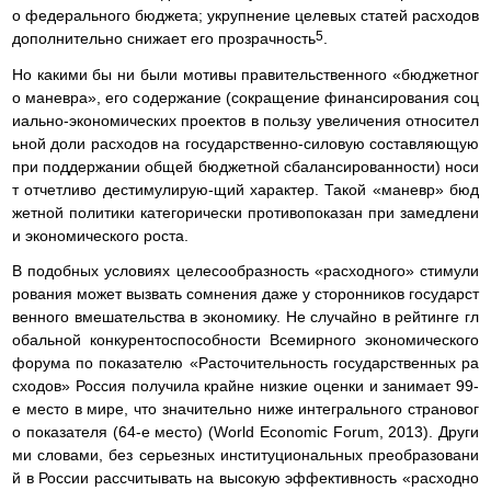
о федерального бюджета; укрупнение целевых статей расходов
5
дополнительно снижает его прозрачность
.
Но какими бы ни были мотивы правительственного «бюджетног
о маневра», его содержание (сокращение финансирования соц
иально-экономических проектов в пользу увеличения относител
ьной доли расходов на государственно-силовую составляющую
при поддержании общей бюджетной сбалансированности) носи
т отчетливо дестимулирую-щий характер. Такой «маневр» бюд
жетной политики категорически противопоказан при замедлени
и экономического роста.
В подобных условиях целесообразность «расходного» стимули
рования может вызвать сомнения даже у сторонников государст
венного вмешательства в экономику. Не случайно в рейтинге гл
обальной конкурентоспособности Всемирного экономического
форума по показателю «Расточительность государственных ра
сходов» Россия получила крайне низкие оценки и занимает 99-
е место в мире, что значительно ниже интегрального страновог
о показателя (64-е место) (World Economic Forum, 2013). Други
ми словами, без серьезных институциональных преобразовани
й в России рассчитывать на высокую эффективность «расходно