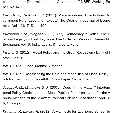
cts about their Determinants and Governance // NBER Working Pa
per. No 14562.
Barro R. J., Redlick Ch. J.
(2011). Macroeconomic Effects from Go
vernment Purchases and Taxes // The Quarterly Journal of Econo
mics. Vol. 126. P. 51 — 102.
Buchanan J. M., Wagner R. E.
(1977). Democracy in Deficit: The P
olitical Legacy of Lord Keynes // The Collected Works of James M.
Buchanan. Vol. 8. Indianapolis, IN: Liberty Fund.
Fischer S.
(2012). Fiscal Policy and the Great Recession / Bank of I
srael. April 19.
IMF
(2013a). Fiscal Monitor. October.
IMF
(2013b). Reassessing the Role and Modalities of Fiscal Policy i
n Advanced Economies //IMF Policy Paper. September 17.
Jacobs A. M., Matthews S. J.
(2008). Does Timing Matter? Intertem
poral Policy Choice and the Mass Public / Paper prepared for the A
nnual Meeting of the Midwest Political Science Association, April 3-
6, Chicago.
Krugman P., Layard R.
(2012). A Manifesto for Economic Sense. Ju