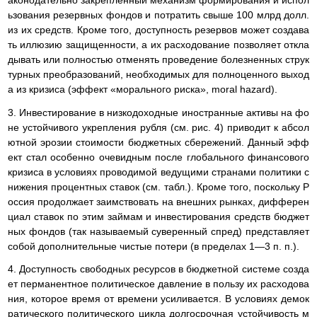
аконодательно закрепленный механизм формирования и испол
ьзования резервных фондов и потратить свыше 100 млрд долл.
из их средств. Кроме того, доступность резервов может создава
ть иллюзию защищенности, а их расходование позволяет откла
дывать или полностью отменять проведение болезненных струк
турных преобразований, необходимых для полноценного выход
а из кризиса (эффект «морального риска», moral hazard).
3. Инвестирование в низкодоходные иностранные активы на фо
не устойчивого укрепления рубля (см. рис. 4) приводит к абсол
ютной эрозии стоимости бюджетных сбережений. Данный эфф
ект стал особенно очевидным после глобального финансового
кризиса в условиях проводимой ведущими странами политики с
нижения процентных ставок (см. табл.). Кроме того, поскольку Р
оссия продолжает заимствовать на внешних рынках, дифферен
циал ставок по этим займам и инвестирования средств бюджет
ных фондов (так называемый суверенный спред) представляет
собой дополнительные чистые потери (в пределах 1—3 п. п.).
4. Доступность свободных ресурсов в бюджетной системе созда
ет перманентное политическое давление в пользу их расходова
ния, которое время от времени усиливается. В условиях демок
ратического политического цикла долгосрочная устойчивость м