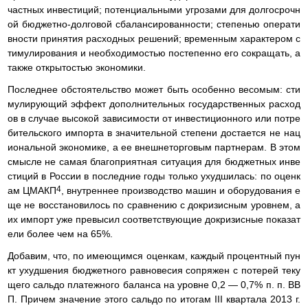
частных инвестиций; потенциальными угрозами для долгосрочн
ой бюджетно-долговой сбалансированности; степенью операти
вности принятия расходных решений; временным характером с
тимулирования и необходимостью постепенно его сокращать, а
также открытостью экономики.
Последнее обстоятельство может быть особенно весомым: сти
мулирующий эффект дополнительных государственных расход
ов в случае высокой зависимости от инвестиционного или потре
бительского импорта в значительной степени достается не нац
иональной экономике, а ее внешнеторговым партнерам. В этом
смысле не самая благоприятная ситуация для бюджетных инве
стиций в России в последние годы только ухудшилась: по оценк
4
ам ЦМАКП
, внутреннее производство машин и оборудования е
ще не восстановилось по сравнению с докризисным уровнем, а
их импорт уже превысил соответствующие докризисные показат
ели более чем на 65%.
Добавим, что, по имеющимся оценкам, каждый процентный пун
кт ухудшения бюджетного равновесия сопряжен с потерей теку
щего сальдо платежного баланса на уровне 0,2 — 0,7% п. п. ВВ
П. Причем значение этого сальдо по итогам III квартала 2013 г.