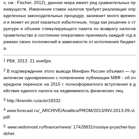
х; см.: Fischer, 2012), данная мера имеет ряд сравнительных пр
еимуществ. Изменение ставок налогов требует реализации опр
еделенных законодательных процедур, занимает много времен
и и может
ex post
оказаться избыточным, тогда как решение о ст
руктуре и объеме стимулирующего пакета по возврату налогов
правительство в состоянии оперативно принимать каждый год в
рамках своих полномочий в зависимости от исполнения бюджет
а.
1
РБК. 2013. 21 ноября.
2
В подтверждение этого вывода Минфин России объявил — пр
актически одновременно с появлением публикации МВФ - об оч
ередном переносе на 2015 г. полноформатного вступления в д
ействие единого налога на недвижимость физических лиц.
3
http://kremlin.ru/acts/18332.
4
www.forecast.ru/_ARCHIVE/Analitics/PROM/2013/INV-2013-09-vl.
pdf.
5
www.vedomosti.ru/finance/news/ 17428831/rossiya-pryachet-byu
dzhet.