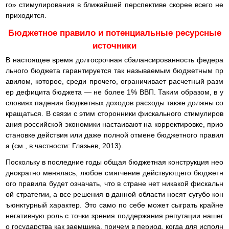
го» стимулирования в ближайшей перспективе скорее всего не
приходится.
Бюджетное правило и потенциальные ресурсные
источники
В настоящее время долгосрочная сбалансированность федера
льного бюджета гарантируется так называемым бюджетным пр
авилом, которое, среди прочего, ограничивает расчетный разм
ер дефицита бюджета — не более 1% ВВП. Таким образом, в у
словиях падения бюджетных доходов расходы также должны со
кращаться. В связи с этим сторонники фискального стимулиров
ания российской экономики настаивают на корректировке, прио
становке действия или даже полной отмене бюджетного правил
а (см., в частности: Глазьев, 2013).
Поскольку в последние годы общая бюджетная конструкция нео
днократно менялась, любое смягчение действующего бюджетн
ого правила будет означать, что в стране нет никакой фискальн
ой стратегии, а все решения в данной области носят сугубо кон
ъюнктурный характер. Это само по себе может сыграть крайне
негативную роль с точки зрения поддержания репутации нашег
о государства как заемщика, причем в период, когда для исполн