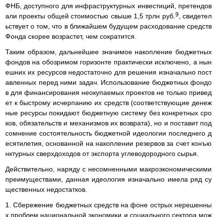
ФНБ, доступного для инфраструктурных инвестиций, претендов
9
али проекты общей стоимостью свыше 1,5 трлн руб.
, свидетел
ьствует о том, что в ближайшем будущем расходование средств
Фонда скорее возрастет, чем сократится.
Таким образом, дальнейшее значимое накопление бюджетных
фондов на обозримом горизонте практически исключено, а нын
ешних их ресурсов недостаточно для решения изначально пост
авленных перед ними задач. Использование бюджетных фондо
в для финансирования неокупаемых проектов не только привед
ет к быстрому исчерпанию их средств (соответствующие денеж
ные ресурсы покидают бюджетную систему без конкретных сро
ков, обязательств и механизмов их возврата), но и поставит под
сомнение состоятельность бюджетной идеологии последнего д
есятилетия, основанной на накоплении резервов за счет конъю
нктурных сверхдоходов от экспорта углеводородного сырья.
Действительно, наряду с несомненными макроэкономическими
преимуществами, данная идеология изначально имела ряд су
щественных недостатков.
1. Сбережение бюджетных средств на фоне острых нерешенны
х проблем национальной экономики и социального сектора мож