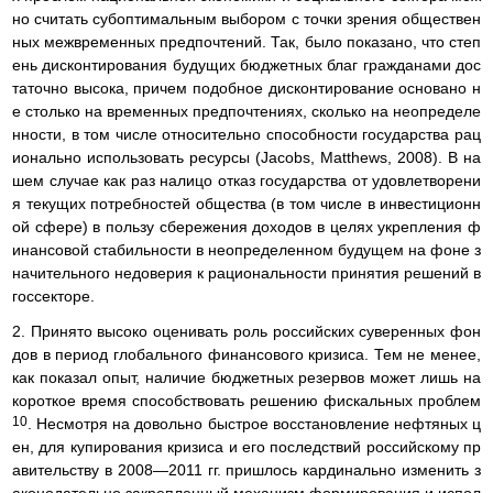
но считать субоптимальным выбором с точки зрения обществен
ных межвременных предпочтений. Так, было показано, что степ
ень дисконтирования будущих бюджетных благ гражданами дос
таточно высока, причем подобное дисконтирование основано н
е столько на временных предпочтениях, сколько на неопределе
нности, в том числе относительно способности государства рац
ионально использовать ресурсы (Jacobs, Matthews, 2008). В на
шем случае как раз налицо отказ государства от удовлетворени
я текущих потребностей общества (в том числе в инвестиционн
ой сфере) в пользу сбережения доходов в целях укрепления ф
инансовой стабильности в неопределенном будущем на фоне з
начительного недоверия к рациональности принятия решений в
госсекторе.
2. Принято высоко оценивать роль российских суверенных фон
дов в период глобального финансового кризиса. Тем не менее,
как показал опыт, наличие бюджетных резервов может лишь на
короткое время способствовать решению фискальных проблем
10
. Несмотря на довольно быстрое восстановление нефтяных ц
ен, для купирования кризиса и его последствий российскому пр
авительству в 2008—2011 гг. пришлось кардинально изменить з