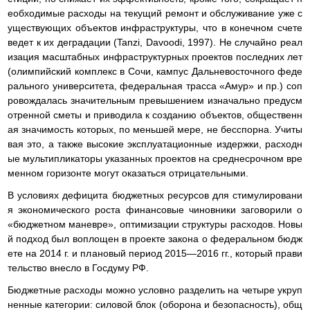
еобходимые расходы на текущий ремонт и обслуживание уже с
уществующих объектов инфраструктуры, что в конечном счете
ведет к их деградации (Tanzi, Davoodi, 1997). Не случайно реал
изация масштабных инфраструктурных проектов последних лет
(олимпийский комплекс в Сочи, кампус Дальневосточного феде
рального университета, федеральная трасса «Амур» и пр.) соп
ровождалась значительным превышением изначально предусм
отренной сметы и приводила к созданию объектов, общественн
ая значимость которых, по меньшей мере, не бесспорна. Учиты
вая это, а также высокие эксплуатационные издержки, расходн
ые мультипликаторы указанных проектов на среднесрочном вре
менном горизонте могут оказаться отрицательными.
В условиях дефицита бюджетных ресурсов для стимулировани
я экономического роста финансовые чиновники заговорили о
«бюджетном маневре», оптимизации структуры расходов. Новы
й подход был воплощен в проекте закона о федеральном бюдж
ете на 2014 г. и плановый период 2015—2016 гг., который прави
тельство внесло в Госдуму РФ.
Бюджетные расходы можно условно разделить на четыре укруп
ненные категории: силовой блок (оборона и безопасность), общ