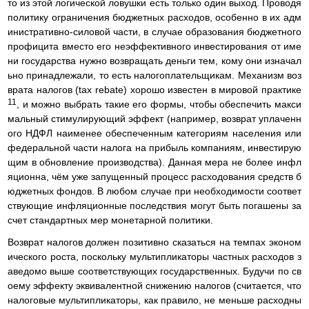
то из этой логической ловушки есть только один выход. Проводя
политику ограничения бюджетных расходов, особенно в их адм
инистративно-силовой части, в случае образования бюджетного
профицита вместо его неэффективного инвестирования от име
ни государства нужно возвращать деньги тем, кому они изначал
ьно принадлежали, то есть налогоплательщикам. Механизм воз
врата налогов (tax rebate) хорошо известен в мировой практике
11
, и можно выбрать такие его формы, чтобы обеспечить макси
мальный стимулирующий эффект (например, возврат уплаченн
ого НДФЛ наименее обеспеченным категориям населения или
федеральной части налога на прибыль компаниям, инвестирую
щим в обновление производства). Данная мера не более инфл
яционна, чём уже запущенный процесс расходования средств б
юджетных фондов. В любом случае при необходимости соответ
ствующие инфляционные последствия могут быть погашены за
счет стандартных мер монетарной политики.
Возврат налогов должен позитивно сказаться на темпах эконом
ического роста, поскольку мультипликаторы частных расходов з
аведомо выше соответствующих государственных. Будучи по св
оему эффекту эквивалентной снижению налогов (считается, что
налоговые мультипликаторы, как правило, не меньше расходны