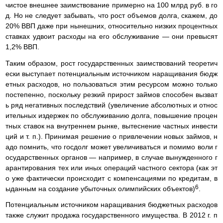
чистое внешнее заимствование примерно на 100 млрд руб. в го
д. Но не следует забывать, что рост объемов долга, скажем, до
20% ВВП даже при нынешних, относительно низких процентных
ставках удвоит расходы на его обслуживание — они превысят
1,2% ВВП.
Таким образом, рост государственных заимствований теоретич
ески выступает потенциальным источником наращивания бюдж
етных расходов, но пользоваться этим ресурсом можно только
постепенно, поскольку резкий прирост займов способен вызват
ь ряд негативных последствий (увеличение абсолютных и относ
ительных издержек по обслуживанию долга, повышение процен
тных ставок на внутреннем рынке, вытеснение частных инвести
ций и т. п.). Принимая решение о привлечении новых займов, н
адо помнить, что госдолг может увеличиваться и помимо воли г
осударственных органов — например, в случае вынужденного г
арантирования тех или иных операций частного сектора (как эт
о уже фактически происходит с компенсациями по кредитам, в
6
ыданным на создание убыточных олимпийских объектов)
.
Потенциальным источником наращивания бюджетных расходов
также служит продажа государственного имущества. В 2012 г. п