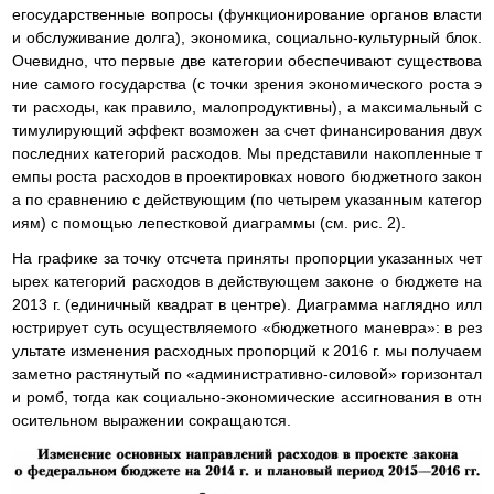
егосударственные вопросы (функционирование органов власти
и обслуживание долга), экономика, социально-культурный блок.
Очевидно, что первые две категории обеспечивают существова
ние самого государства (с точки зрения экономического роста э
ти расходы, как правило, малопродуктивны), а максимальный с
тимулирующий эффект возможен за счет финансирования двух
последних категорий расходов. Мы представили накопленные т
емпы роста расходов в проектировках нового бюджетного закон
а по сравнению с действующим (по четырем указанным категор
иям) с помощью лепестковой диаграммы (см. рис. 2).
На графике за точку отсчета приняты пропорции указанных чет
ырех категорий расходов в действующем законе о бюджете на
2013 г. (единичный квадрат в центре). Диаграмма наглядно илл
юстрирует суть осуществляемого «бюджетного маневра»: в рез
ультате изменения расходных пропорций к 2016 г. мы получаем
заметно растянутый по «административно-силовой» горизонтал
и ромб, тогда как социально-экономические ассигнования в отн
осительном выражении сокращаются.