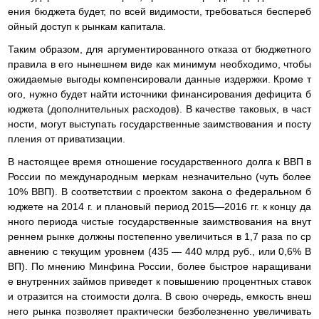
ения бюджета будет, по всей видимости, требоваться беспереб
ойный доступ к рынкам капитала.
Таким образом, для аргументированного отказа от бюджетного
правила в его нынешнем виде как минимум необходимо, чтобы
ожидаемые выгоды компенсировали данные издержки. Кроме т
ого, нужно будет найти источники финансирования дефицита б
юджета (дополнительных расходов). В качестве таковых, в част
ности, могут выступать государственные заимствования и посту
пления от приватизации.
В настоящее время отношение государственного долга к ВВП в
России по международным меркам незначительно (чуть более
10% ВВП). В соответствии с проектом закона о федеральном б
юджете на 2014 г. и плановый период 2015—2016 гг. к концу да
нного периода чистые государственные заимствования на внут
реннем рынке должны постепенно увеличиться в 1,7 раза по ср
авнению с текущим уровнем (435 — 440 млрд руб., или 0,6% В
ВП). По мнению Минфина России, более быстрое наращивани
е внутренних займов приведет к повышению процентных ставок
и отразится на стоимости долга. В свою очередь, емкость внеш
него рынка позволяет практически безболезненно увеличивать