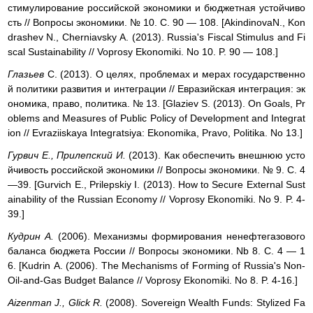
стимулирование российской экономики и бюджетная устойчиво
сть // Вопросы экономики. № 10. С. 90 — 108. [AkindinovaN., Kon
drashev N., Cherniavsky А. (2013). Russia's Fiscal Stimulus and Fi
scal Sustainability // Voprosy Ekonomiki. No 10. P. 90 — 108.]
Глазьев
С. (2013). О целях, проблемах и мерах государственно
й политики развития и интеграции // Евразийская интеграция: эк
ономика, право, политика. № 13. [Glaziev S. (2013). On Goals, Pr
oblems and Measures of Public Policy of Development and Integrat
ion // Evraziiskaya Integratsiya: Ekonomika, Pravo, Politika. No 13.]
Гурвич E., Прилепский И.
(2013). Как обеспечить внешнюю усто
йчивость российской экономики // Вопросы экономики. № 9. С. 4
—39. [Gurvich Е., Prilepskiy I. (2013). How to Secure External Sust
ainability of the Russian Economy // Voprosy Ekonomiki. No 9. P. 4-
39.]
Кудрин A.
(2006). Механизмы формирования ненефтегазового
баланса бюджета России // Вопросы экономики. Nb 8. С. 4 — 1
6. [Kudrin А. (2006). The Mechanisms of Forming of Russia's Non-
Oil-and-Gas Budget Balance // Voprosy Ekonomiki. No 8. P. 4-16.]
A
izenman J., Glick R.
(2008). Sovereign Wealth Funds: Stylized Fa