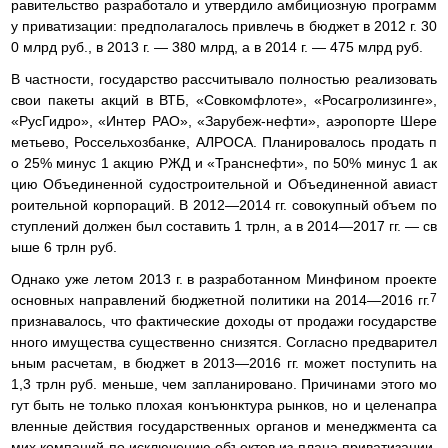
равительство разработало и утвердило амбициозную программ
у приватизации: предполагалось привлечь в бюджет в 2012 г. 30
0 млрд руб., в 2013 г. — 380 млрд, а в 2014 г. — 475 млрд руб.
В частности, государство рассчитывало полностью реализовать
свои пакеты акций в ВТБ, «Совкомфлоте», «Росагролизинге»,
«РусГидро», «Интер РАО», «Зарубеж-нефти», аэропорте Шере
метьево, Россельхозбанке, АЛРОСА. Планировалось продать п
о 25% минус 1 акцию РЖД и «Транснефти», по 50% минус 1 ак
цию Объединенной судостроительной и Объединенной авиаст
роительной корпораций. В 2012—2014 гг. совокупный объем по
ступлений должен был составить 1 трлн, а в 2014—2017 гг. — св
ыше 6 трлн руб.
Однако уже летом 2013 г. в разработанном Минфином проекте
7
основных направлений бюджетной политики на 2014—2016 гг.
признавалось, что фактические доходы от продажи государстве
нного имущества существенно снизятся. Согласно предварител
ьным расчетам, в бюджет в 2013—2016 гг. может поступить на
1,3 трлн руб. меньше, чем запланировано. Причинами этого мо
гут быть не только плохая конъюнктура рынков, но и целенапра
вленные действия государственных органов и менеджмента са
мих компаний по исключению объектов из плана приватизации,