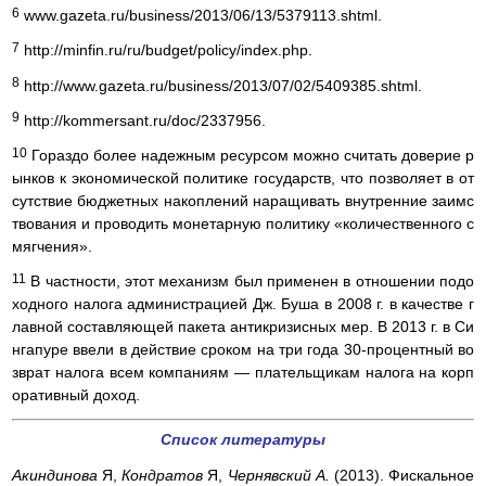
6
www.gazeta.ru/business/2013/06/13/5379113.shtml.
7
http://minfin.ru/ru/budget/policy/index.php.
8
http://www.gazeta.ru/business/2013/07/02/5409385.shtml.
9
http://kommersant.ru/doc/2337956.
10
Гораздо более надежным ресурсом можно считать доверие р
ынков к экономической политике государств, что позволяет в от
сутствие бюджетных накоплений наращивать внутренние заимс
твования и проводить монетарную политику «количественного с
мягчения».
11
В частности, этот механизм был применен в отношении подо
ходного налога администрацией Дж. Буша в 2008 г. в качестве г
лавной составляющей пакета антикризисных мер. В 2013 г. в Си
нгапуре ввели в действие сроком на три года 30-процентный во
зврат налога всем компаниям — плательщикам налога на корп
оративный доход.
Список литературы
Акиндинова
Я,
Кондратов
Я,
Чернявский А.
(2013). Фискальное