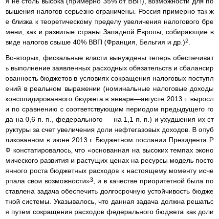
я не столь высока (примерно 35% от ВВП), возможности для по
вышения налогов серьезно ограничены. Россия примерно так ж
е близка к теоретическому пределу увеличения налогового бре
мени, как и развитые страны Западной Европы, собирающие в
2
виде налогов свыше 40% ВВП (Франция, Бельгия и др.)
.
Во-вторых, фискальные власти вынуждены теперь обеспечиват
ь выполнение заявленных расходных обязательств и сбалансир
ованность бюджетов в условиях сокращения налоговых поступл
ений в реальном выражении (номинальные налоговые доходы
консолидированного бюджета в январе—августе 2013 г. выросл
и по сравнению с соответствующим периодом предыдущего го
да на 0,6 п. п., федерального — на 1,1 п. п.) и ухудшения их ст
руктуры за счет увеличения доли нефтегазовых доходов. В опуб
ликованном в июне 2013 г. Бюджетном послании Президента Р
Ф констатировалось, что «основанная на высоких темпах эконо
мического развития и растущих ценах на ресурсы модель посто
янного роста бюджетных расходов к настоящему моменту исче
3
рпала свои возможности»
, и в качестве приоритетной была по
ставлена задача обеспечить долгосрочную устойчивость бюдже
тной системы. Указывалось, что данная задача должна решатьс
я путем сокращения расходов федерального бюджета как доли