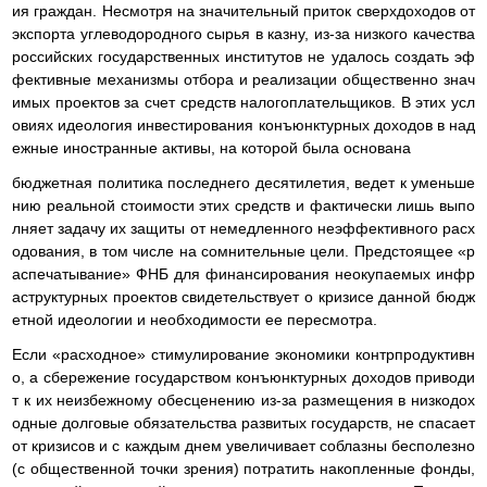
ия граждан. Несмотря на значительный приток сверхдоходов от
экспорта углеводородного сырья в казну, из-за низкого качества
российских государственных институтов не удалось создать эф
фективные механизмы отбора и реализации общественно знач
имых проектов за счет средств налогоплательщиков. В этих усл
овиях идеология инвестирования конъюнктурных доходов в над
ежные иностранные активы, на которой была основана
бюджетная политика последнего десятилетия, ведет к уменьше
нию реальной стоимости этих средств и фактически лишь выпо
лняет задачу их защиты от немедленного неэффективного расх
одования, в том числе на сомнительные цели. Предстоящее «р
аспечатывание» ФНБ для финансирования неокупаемых инфр
аструктурных проектов свидетельствует о кризисе данной бюдж
етной идеологии и необходимости ее пересмотра.
Если «расходное» стимулирование экономики контрпродуктивн
о, а сбережение государством конъюнктурных доходов приводи
т к их неизбежному обесценению из-за размещения в низкодох
одные долговые обязательства развитых государств, не спасает
от кризисов и с каждым днем увеличивает соблазны бесполезно
(с общественной точки зрения) потратить накопленные фонды,