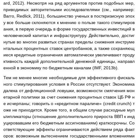
ard, 2012). Несмотря на ряд аргументов против подобных мер,
приводимых авторитетными исследователями (см., например:
Вагго, Redlick, 2011), большинство ученых в посткризисную эпох
у все больше склоняются к мнению о пользе такого стимулиров
ания, в первую очередь в форме государственных инвестиций в
человеческий капитал и инфраструктуру. Действительно, достиг
нутые во многих развитых странах пределы снижения инструме
нтальных процентных ставок центробанков, а также сохраняющ
иеся кредитные ограничения автоматически увеличивают проду
ктивность каждой дополнительной денежной единицы, направл
енной в экономику по бюджетным каналам (IMF, 2013b).
Тем не менее многие необходимые для эффективного фискаль
ного стимулирования условия в России отсутствуют. Экономика
далека от дефляционной ловушки, возможности смягчения мон
етарной политики за счет снижения процентных ставок ЦБ РФ н
е исчерпаны; говорить о «кредитном параличе» (credit crunch) т
оже не приходится. Кроме того, в общем случае расходные мул
ьтипликаторы (отношение дополнительного прироста ВВП к инд
уцировавшим его бюджетным ассигнованиям) краткосрочны. Со
ответствующие эффекты ограничиваются действием ряда факт
оров: возможным вытеснением государственными вложениями