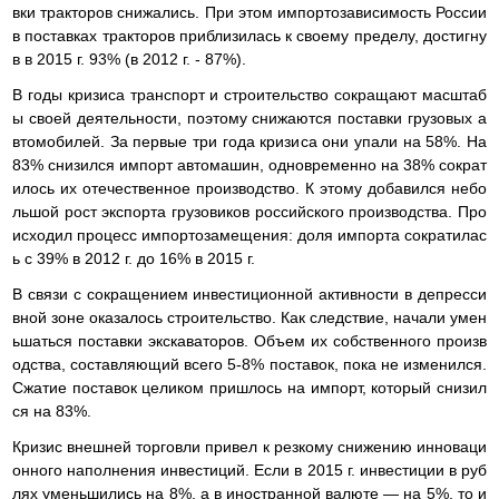
вки тракторов снижались. При этом импортозависимость России
в поставках тракторов приблизилась к своему пределу, достигну
в в 2015 г. 93% (в 2012 г. - 87%).
В годы кризиса транспорт и строительство сокращают масштаб
ы своей деятельности, поэтому снижаются поставки грузовых а
втомобилей. За первые три года кризиса они упали на 58%. На
83% снизился импорт автомашин, одновременно на 38% сократ
илось их отечественное производство. К этому добавился небо
льшой рост экспорта грузовиков российского производства. Про
исходил процесс импортозамещения: доля импорта сократилас
ь с 39% в 2012 г. до 16% в 2015 г.
В связи с сокращением инвестиционной активности в депресси
вной зоне оказалось строительство. Как следствие, начали умен
ьшаться поставки экскаваторов. Объем их собственного произв
одства, составляющий всего 5-8% поставок, пока не изменился.
Сжатие поставок целиком пришлось на импорт, который снизил
ся на 83%.
Кризис внешней торговли привел к резкому снижению инноваци
онного наполнения инвестиций. Если в 2015 г. инвестиции в руб
лях уменьшились на 8%, а в иностранной валюте — на 5%, то и