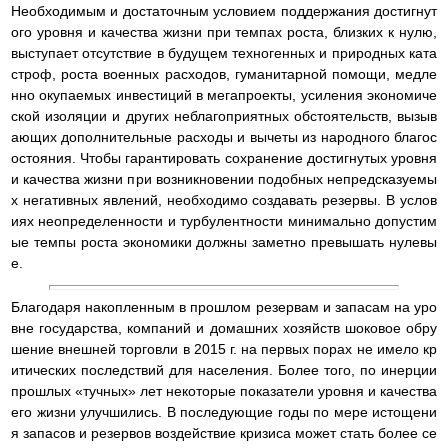
Необходимым и достаточным условием поддержания достигнут
ого уровня и качества жизни при темпах роста, близких к нулю,
выступает отсутствие в будущем техногенных и природных ката
строф, роста военных расходов, гуманитарной помощи, медле
нно окупаемых инвестиций в мегапроекты, усиления экономиче
ской изоляции и других неблагоприятных обстоятельств, вызыв
ающих дополнительные расходы и вычеты из народного благос
остояния. Чтобы гарантировать сохранение достигнутых уровня
и качества жизни при возникновении подобных непредсказуемы
х негативных явлений, необходимо создавать резервы. В услов
иях неопределенности и турбулентности минимально допустим
ые темпы роста экономики должны заметно превышать нулевы
е.
Благодаря накопленным в прошлом резервам и запасам на уро
вне государства, компаний и домашних хозяйств шоковое обру
шение внешней торговли в 2015 г. на первых порах не имело кр
итических последствий для населения. Более того, по инерции
прошлых «тучных» лет некоторые показатели уровня и качества
его жизни улучшились. В последующие годы по мере истощени
я запасов и резервов воздействие кризиса может стать более се