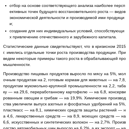
отбор на основе соответствующего анализа наиболее персп
ективных точек будущего восстановительного роста — видов
экономической деятельности и производимой ими продукци
и;
создание для них индивидуальных условий, способствующи
х привлечению отечественного и зарубежного капитала.
Статистические данные свидетельствуют, что в кризисном 2015
г. имелись отдельные точки роста производства продукции. При
ведем некоторые примеры такого роста в обрабатывающей про
мышленности.
Производство пищевых продуктов выросло по мясу на 5%, мол
очным продуктам на 2, готовым кормам для животных — на 7,8,
продуктам мукомольно-крупяной промышленности на 2,2, таба
ку — на 29,6, переработанному картофелю — на 6,8, консерви
рованным овощам и грибам — на 19,9%. Химические производ
ства увеличили выпуск азотных и фосфатных удобрений на 5%,
пластмасс — на 8,1, химических средств защиты растений — н
а 4,6, лекарственных средств — на 8,9, моющих средств — на
6,6, искусственных и синтетических волокон — на 2,7%. Произв
одство автомобильных шин выросло на 6,2%, а их экспорт — на