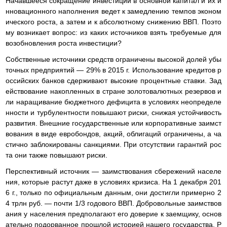
Начавшееся сокращение инвестиций в основной капитал и их и
нновационного наполнения ведет к замедлению темпов эконом
ического роста, а затем и к абсолютному снижению ВВП. Поэто
му возникает вопрос: из каких источников взять требуемые для
возобновления роста инвестиции?
Собственные источники средств ограничены высокой долей убы
точных предприятий — 29% в 2015 г. Использование кредитов р
оссийских банков сдерживают высокие процентные ставки. Зад
ействование накопленных в стране золотовалютных резервов и
ли наращивание бюджетного дефицита в условиях неопределе
нности и турбулентности повышают риски, снижая устойчивость
развития. Внешние государственные или корпоративные заимст
вования в виде евробондов, акций, облигаций ограничены, а ча
стично заблокированы санкциями. При отсутствии гарантий рос
та они также повышают риски.
Перспективный источник — заимствования сбережений населе
ния, которые растут даже в условиях кризиса. На 1 декабря 201
6 г., только по официальным данным, они достигли примерно 2
4 трлн руб. — почти 1/3 годового ВВП. Добровольные заимствов
ания у населения предполагают его доверие к заемщику, основ
ательно подорванное прошлой историей нашего государства. Р