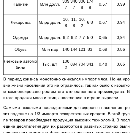
309
340
306
174
Напитки
Млн долл.
0,57
0,99
7
7
8
9
10,
11,
10,
Лекарства
Млрд долл.
6,8
0,67
0,94
8
8
2
Одежда
Млрд долл.
8,2
8,2
7,7
5,0
0,65
0,94
Обувь
Млн пар
140
144
121
83
0,69
0,86
Легковые автомо
108
Тыс. шт.
894
704
341
0,48
0,65
били
2
В период кризиса монотонно снижался импорт мяса. Но на уро
вне жизни населения это не отразилось, так как было с избытко
м компенсировано ростом его отечественного производства. В
итоге продажи мяса и птицы населению в стране выросли.
Самыми тяжелыми последствиями для здоровья населения гро
зит падение на 1/3 импорта лекарственных средств. В этой груп
пе товаров преобладает продукция высоких технологий. В посл
едние десятилетия для их разработки в развитых странах были
привлечены огромные финансовые ресурсы, сконцентрирован