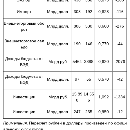
Импорт
Млрд долл.
308
192
0,623
-116
Внешнеторговый обо
Млрд долл.
806
530
0,660
-276
рот
Внешнеторговое сал
Млрд долл.
190
146
0,770
-44
ьдо
Доходы бюджета от
Млрд руб.
5464
3388
0,620
-2076
ВЭД
Доходы бюджета от
Млрд долл.
97
55
0,570
-42
ВЭД
15 89
14 55
Инвестиции
Млрд руб.
1,092
-1334
0
6
Инвестиции
Млрд долл.
247
235
0,950
-12
Примечания
. Пересчет рублей в доллары произведен по офици
альному курсу рубля.