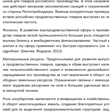
ынков для товаров российского производства. В этом направле
нии действует механизм экономических санкций и ограничений
со стороны Роспотребнадзора. Важным конкурентным преимущ
еством российских продовольственных товаров выступает их эк
ологическая чистота.
Финансы
. В развитии агропродовольственной сферы и произво
дства товаров легкой промышленности большая роль отводится
малому бизнесу и внебюджетному финансированию. Частный к
апитал в эту сферу привлекает его быстрая окупаемость (см. п
одробнее: Шмелев, Федоров, 2013).
Материальные ресурсы
. Предпосылками для развития выпуск
а продовольственных товаров, одежды и обуви выступают нали
чие сельскохозяйственного сырья и возможности дальнейшего
наращивания его производства за счет вовлечения в оборот св
ободных земельных ресурсов. Ограничения связаны с имеющи
мися трудовыми ресурсами на селе и большим удельным весо
м импортной техники.
Роль государства
заключается в возвращении в хозяйственны
й оборот неиспользуемых земель, создании благоприятных усл
овий для их выделения предпринимательским структурам, защ