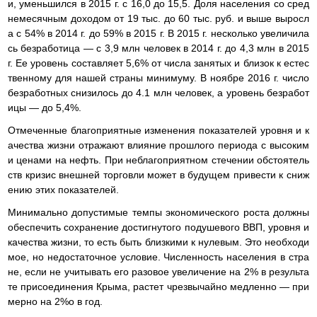
и, уменьшился в 2015 г. с 16,0 до 15,5. Доля населения со сред
немесячным доходом от 19 тыс. до 60 тыс. руб. и выше выросл
а с 54% в 2014 г. до 59% в 2015 г. В 2015 г. несколько увеличила
сь безработица — с 3,9 млн человек в 2014 г. до 4,3 млн в 2015
г. Ее уровень составляет 5,6% от числа занятых и близок к естес
твенному для нашей страны минимуму. В ноябре 2016 г. число
безработных снизилось до 4.1 млн человек, а уровень безработ
ицы — до 5,4%.
Отмеченные благоприятные изменения показателей уровня и к
ачества жизни отражают влияние прошлого периода с высоким
и ценами на нефть. При неблагоприятном стечении обстоятель
ств кризис внешней торговли может в будущем привести к сниж
ению этих показателей.
Минимально допустимые темпы экономического роста должны
обеспечить сохранение достигнутого подушевого ВВП, уровня и
качества жизни, то есть быть близкими к нулевым. Это необходи
мое, но недостаточное условие. Численность населения в стра
не, если не учитывать его разовое увеличение на 2% в результа
те присоединения Крыма, растет чрезвычайно медленно — при
мерно на 2%о в год.