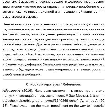
рьезным. Вызывают опасение средне- и долгосрочные перспек
тивы экономического роста страны, на которых неизбежно отра
зятся снижение инвестиционной и инновационной активности, н
овые угрозы и вызовы.
Нельзя выйти из кризиса внешней торговли, используя только т
радиционные меры: необеспеченные заимствования, снижение
ключевой ставки, эмиссию денег, реализацию государственных
мегапроектов с непредсказуемыми сроками окупаемости в отда
ленной перспективе. Для выхода из сложившейся ситуации мож
но предложить концепцию точечного восстановительного роста
отраслей российской экономики, ориентированную на минимиз
ацию государственных инвестиционных рисков, заимствований
и бюджетного дефицита. Универсальным рецептом для долговр
еменного будущего может стать умеренность в темпах роста, п
отреблении и амбициях.
Список литературы / References
Абрамов А.
(2016). Налоговая система — главное препятствие
на пути инвестиций в промышленность // Эхо Москвы. 1 апр. htt
p://echo.msk.ru/blog/ abramovmd/1740269-echo/. [Abramov А. (20
16). Fiscal system as the main impediment on the way to industrial