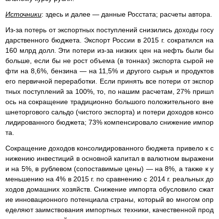
Источники
: здесь и далее — данные Росстата; расчеты автора.
Из-за потерь от экспортных поступлений снизились доходы госу
дарственного бюджета. Экспорт России в 2015 г. сократился на
160 млрд долл. Эти потери из-за низких цен на нефть были бы
больше, если бы не рост объема (в тоннах) экспорта сырой не
фти на 8,6%, бензина — на 11,5% и другого сырья и продуктов
его первичной переработки. Если принять все потери от экспор
тных поступлений за 100%, то, по нашим расчетам, 27% пришл
ось на сокращение традиционно большого положительного вне
шнеторгового сальдо (чистого экспорта) и потери доходов консо
лидированного бюджета; 73% компенсировало снижение импор
та.
Сокращение доходов консолидированного бюджета привело к с
нижению инвестиций в основной капитал в валютном выражени
и на 5%, в рублевом (сопоставимые цены) — на 8%, а также к у
меньшению на 4% в 2015 г. по сравнению с 2014 г. реальных до
ходов домашних хозяйств. Снижение импорта обусловило сжат
ие инновационного потенциала страны, который во многом опр
еделяют заимствования импортных техники, качественной прод