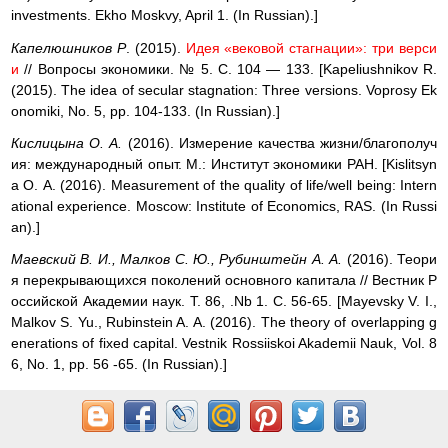
investments. Ekho Moskvy, April 1. (In Russian).]
Капелюшников P
. (2015).
Идея «вековой стагнации»: три верси
и
// Вопросы экономики. № 5. С. 104 — 133. [Kapeliushnikov R.
(2015). The idea of secular stagnation: Three versions. Voprosy Ek
onomiki, No. 5, pp. 104-133. (In Russian).]
Кислицына О. A.
(2016). Измерение качества жизни/благополуч
ия: международный опыт. М.: Институт экономики РАН. [Kislitsyn
a О. А. (2016). Measurement of the quality of life/well being: Intern
ational experience. Moscow: Institute of Economics, RAS. (In Russi
an).]
Маевский В. И., Малков С. Ю., Рубинштейн А. А.
(2016). Теори
я перекрывающихся поколений основного капитала // Вестник Р
оссийской Академии наук. Т. 86, .Nb 1. С. 56-65. [Mayevsky V. I.,
Malkov S. Yu., Rubinstein A. A. (2016). The theory of overlapping g
enerations of fixed capital. Vestnik Rossiiskoi Akademii Nauk, Vol. 8
6, No. 1, pp. 56 -65. (In Russian).]
May B. A.
(2016). Кризисы и уроки. Экономика России в условия
х турбулентности. М.: Изд-во Института Гайдара. [Mau V. А. (201
6). Crises and lessons. Russia's economy in an era of turbulence.