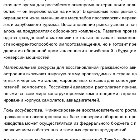
стоящее время для российского авиапрома потерян почти полн
остью — он переключился на импорт. В кризисные годы рынок с
окращается из-за уменьшения масштабов пассажирских перево
зок и зарубежного туризма. Восстановление рынка успешно нач
алось на предприятиях оборонного комплекса. Развитие произв
одства гражданской авиатехники не только повышает возможно
сти конкурентоспособного импортозамещения, но и готовит пре
дприятия оборонной промышленности к неизбежной в будущем
конверсии мощностей.
Материальные ресурсы
для восстановления гражданского ави
астроения включают широкую гамму производимых в стране цв
етных и черных металлов, жаропрочных сплавов для сопел дви
гателей, композитов. Российский авиапром располагает призна
нными во всем мире конструкторскими компетенциями в проект
ировании корпуса самолетов, авиадвигателей.
Роль государства.
Финансирование восстановительного роста
гражданского авиастроения на базе конверсии оборонного про
изводства может осуществляться из федерального бюджета с п
ривлечением собственных и заемных средств предприятий.
Но кто должен выбирать приоритеты развития? Такой выбор де