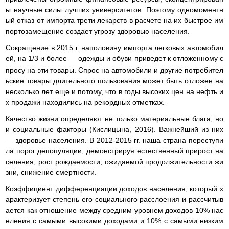
ы научные силы лучших университетов. Поэтому одномоментн
ый отказ от импорта трети лекарств в расчете на их быстрое им
портозамещение создает угрозу здоровью населения.
Сокращение в 2015 г. наполовину импорта легковых автомобил
ей, на 1/3
и более — одежды и обуви приведет к отложенному с
просу на эти товары. Спрос на автомобили и другие потребител
ьские товары длительного пользования может быть отложен на
несколько лет еще и потому, что в годы высоких цен на нефть и
х продажи находились на рекордных отметках.
Качество жизни определяют не только материальные блага, но
и социальные факторы (Кислицына, 2016). Важнейший из них
— здоровье населения. В 2012-2015 гг. наша страна переступи
ла порог депопуляции, демонстрируя естественный прирост на
селения, рост рождаемости, ожидаемой продолжительности жи
зни, снижение смертности.
Коэффициент дифференциации доходов населения, который х
арактеризует степень его социального расслоения и рассчитыв
ается как отношение между средним уровнем доходов 10% нас
еления с самыми высокими доходами и 10% с самыми низким