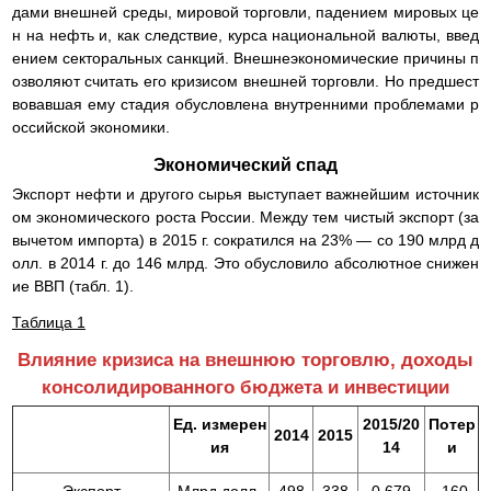
дами внешней среды, мировой торговли, падением мировых це
н на нефть и, как следствие, курса национальной валюты, введ
ением секторальных санкций. Внешнеэкономические причины п
озволяют считать его кризисом внешней торговли. Но предшест
вовавшая ему стадия обусловлена внутренними проблемами р
оссийской экономики.
Экономический спад
Экспорт нефти и другого сырья выступает важнейшим источник
ом экономического роста России. Между тем чистый экспорт (за
вычетом импорта) в 2015 г. сократился на 23% — со 190 млрд д
олл. в 2014 г. до 146 млрд. Это обусловило абсолютное снижен
ие ВВП (табл. 1).
Таблица 1
Влияние кризиса на внешнюю торговлю, доходы
консолидированного бюджета и инвестиции
Ед. измерен
2015/20
Потер
2014
2015
ия
14
и
Экспорт
Млрд долл.
498
338
0,679
-160