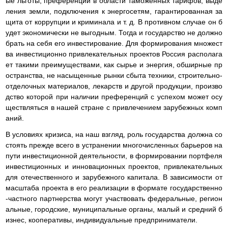
ые льготы, преференции в области таможенных тарифов, выде
ления земли, подключения к энергосетям, гарантированная за
щита от коррупции и криминала и т. д. В противном случае он б
удет экономически не выгодным. Тогда и государство не должно
брать на себя его инвестирование. Для формирования множест
ва инвестиционно привлекательных проектов Россия располага
ет такими преимуществами, как сырье и энергия, обширные пр
остранства, не насыщенные рынки сбыта техники, строительно-
отделочных материалов, лекарств и другой продукции, произво
дство которой при наличии преференций с успехом может осу
ществляться в нашей стране с привлечением зарубежных комп
аний.
В условиях кризиса, на наш взгляд, роль государства должна со
стоять прежде всего в устранении многочисленных барьеров на
пути инвестиционной деятельности, в формировании портфеля
инвестиционных и инновационных проектов, привлекательных
для отечественного и зарубежного капитала. В зависимости от
масштаба проекта в его реализации в формате государственно
-частного партнерства могут участвовать федеральные, регион
альные, городские, муниципальные органы, малый и средний б
изнес, кооперативы, индивидуальные предприниматели.