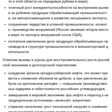
ти в этой области на передовые рубежи в мире);
точечный рост конкурентоспособности на внутреннем рынке
и за рубежом продукции обрабатывающей промышленност
и, ее импортозамещение и развитие несырьевого экспорта;
сохранение лидерства в атомной промышленности, космос
е, производстве вооружений (Россия занимает второе место
в мире по экспорту вооружений после США);
поэтапное увеличение доли продукции обрабатывающих пр
оизводств в структуре промышленности и внешнеторговой д
еятельности.
Отметим вызовы и угрозы для восстановительного роста россий
ской экономики в долгосрочной перспективе:
оскудение запасов западносибирской нефти, что может при
вести к снижению объемов ее добычи, а при увеличении до
бычи на арктическом шельфе — повышение производствен
ных издержек и себестоимости российских углеводородов;
завершение в мировой экономике эры нефти и переход к не
традиционным источникам «зеленой» энергетики;
старение населения, рост пенсионной нагрузки и снижение
среднегодовой численности занятых в экономике;