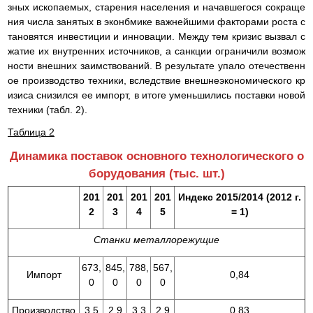
зных ископаемых, старения населения и начавшегося сокраще
ния числа занятых в эконбмике важнейшими факторами роста с
тановятся инвестиции и инновации. Между тем кризис вызвал с
жатие их внутренних источников, а санкции ограничили возмож
ности внешних заимствований. В результате упало отечественн
ое производство техники, вследствие внешнеэкономического кр
изиса снизился ее импорт, в итоге уменьшились поставки новой
техники (табл. 2).
Таблица 2
Динамика поставок основного технологического о
борудования (тыс. шт.)
201
201
201
201
Индекс 2015/2014 (2012 г.
2
3
4
5
= 1)
Станки металлорежущие
673,
845,
788,
567,
Импорт
0,84
0
0
0
0
Производство
3,5
2,9
3,3
2,9
0,83