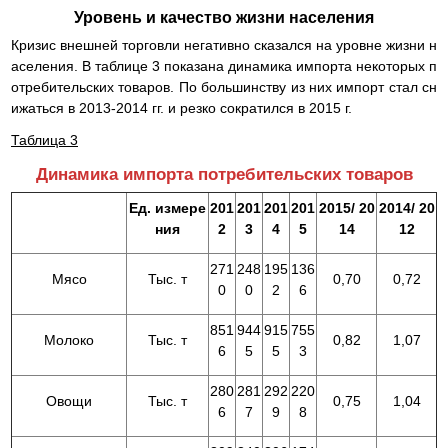
Уровень и качество жизни населения
Кризис внешней торговли негативно сказался на уровне жизни н
аселения. В таблице 3 показана динамика импорта некоторых п
отребительских товаров. По большинству из них импорт стал сн
ижаться в 2013-2014 гг. и резко сократился в 2015 г.
Таблица 3
Динамика импорта потребительских товаров
Ед. измере
201
201
201
201
2015/ 20
2014/ 20
ния
2
3
4
5
14
12
271
248
195
136
Мясо
Тыс. т
0,70
0,72
0
0
2
6
851
944
915
755
Молоко
Тыс. т
0,82
1,07
6
5
5
3
280
281
292
220
Овощи
Тыс. т
0,75
1,04
6
7
9
8