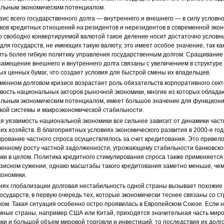
ельным экономическим потенциалом.
зис всего государственного долга — внутреннего и внешнего — в силу условн
ков кредитных отношений на резидентов и нерезидентов в современной экон
о свободно конвертируемой валютой такое деление носит достаточно условн
для государств, не имеющих такую валюту, это имеет особое значение, так ка
ть более гибкую политику управления государственным долгом. Сращивание
амещение внешнего и внутреннего долга связаны с увеличением в структуре
х ценных бумаг, что создает условия для быстрой смены их владельцев.
менном долговом кризисе возрастает роль обязательств корпоративного сект
вость национальных акторов рыночной экономики, многие из которых облада
ельным экономическим потенциалом, имеет большое значение для функцион
кой системы и макроэкономической стабильности.
я уязвимость национальной экономики все сильнее зависит от динамики част
х хозяйств. В благоприятных условиях экономического развития в 2000-е го
рование частного спроса осуществлялось за счет кредитования. Это привело
енному росту частной задолженности, угрожающему стабильности банковско
ки в целом. Политика кредитного стимулирования спроса также применяется 
зисном сужении, однако масштабы такого кредитования заметно меньше, че
кономики.
иях глобализации долговая нестабильность одной страны вызывает похожие
государств, в первую очередь тех, которые экономически теснее связаны со с
ом. Такая ситуация особенно остро проявилась в Европейском Союзе. Если 
ные страны, например США или Китай, приходятся значительная часть мир
ки и большой объем мировой торговли и инвестиций, то последствия их долг