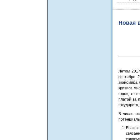
Новая в
Летом 2017
сентябре 2
экономики. 
кризиса мн
годов, то г
платой за 
государств,
В числе ос
потенциаль
Если в 
связанн
соврем