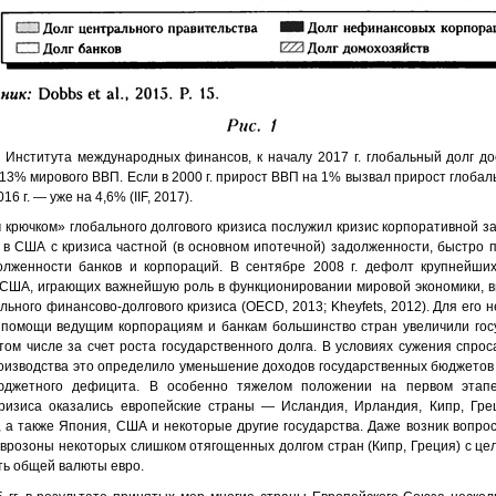
 Института международных финансов, к началу 2017 г. глобальный долг до
313% мирового ВВП. Если в 2000 г. прирост ВВП на 1% вызвал прирост глобал
016 г. — уже на 4,6% (IIF, 2017).
 крючком» глобального долгового кризиса послужил кризис корпоративной з
 в США с кризиса частной (в основном ипотечной) задолженности, быстро 
олженности банков и корпораций. В сентябре 2008 г. дефолт крупнейши
 США, играющих важнейшую роль в функционировании мировой экономики, 
льного финансово-долгового кризиса (OECD, 2013; Kheyfets, 2012). Для его 
 помощи ведущим корпорациям и банкам большинство стран увеличили го
том числе за счет роста государственного долга. В условиях сужения спрос
оизводства это определило уменьшение доходов государственных бюджетов
юджетного дефицита. В особенно тяжелом положении на первом этапе
кризиса оказались европейские страны — Исландия, Ирландия, Кипр, Гре
, а также Япония, США и некоторые другие государства. Даже возник вопро
еврозоны некоторых слишком отягощенных долгом стран (Кипр, Греция) с це
ть общей валюты евро.