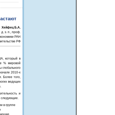
растают
Хейфец Б.А.
д. э. п., проф.
 экономики РАН
вительстве РФ
ША, который в
ее % мировой
ы глобального
начале 2010-х
. Более того,
ногих ведущих
.
ительность и
ь следующие.
и в группе
о
дающие