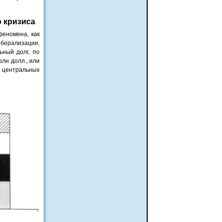
 кризиса
феномена, как
иберализации,
ьный долг, по
рлн долл., или
 центральных