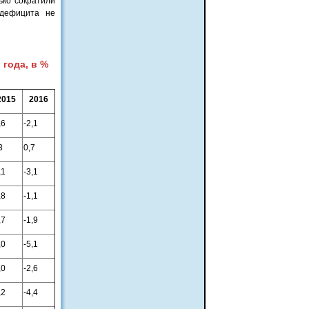
ько сократили
 дефицита не
 года, в %
2015
2016
,6
-2,1
3
0,7
,1
-3,1
,8
-1,1
,7
-1,9
,0
-5,1
,0
-2,6
,2
-4,4