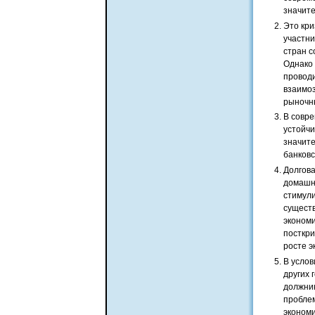
значит
Это кри
участни
стран с
Однако 
проводи
взаимоз
рыночны
В совре
устойчи
значит
банковс
Долгова
домашни
стимули
существ
экономи
посткри
росте э
В услов
других 
должник
проблем
экономи