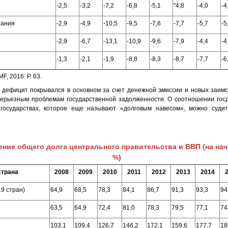
-2,5
-3,2
-7,2
-6,8
-5,1
"4,8
-4,0
-4
тания
-2,9
-4,9
-10,5
-9,5
-7,6
-7,7
-5,7
-5
-2,9
-6,7
-13,1
-10,9
-9,6
-7,9
-4,4
-4
-1,3
-2,1
-1,9
-8,8
-8,3
-8,7
-7,7
-6
IMF, 2016. Р. 63.
дефицит покрывался в основном за счет денежной эмиссии и новых заимс
серьезным проблемам государственной задолженности. О соотношении гос
государствах, которое еще называют «долговым навесом», можно суди
ние общего долга центрального правительства и ВВП (на нача
%)
Страна
2008
2009
2010
2011
2012
2013
2014
19 стран)
64,9
68,5
78,3
84,1
86,7
91,3
93,3
94
63,5
64,9
72,4
81,0
78,3
79,5
77,1
74
103,1
109,4
126,7
146,2
172,1
159,6
177,7
18