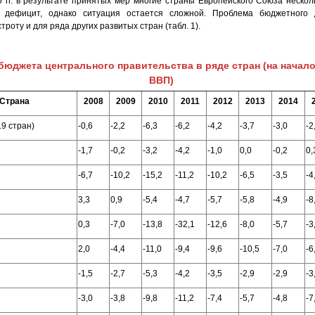
5 гг. в результате принятых мер многие страны Европейского Союза нескол
 дефицит, однако ситуация остается сложной. Проблема бюджетного
троту и для ряда других развитых стран (табл. 1).
бюджета центрального правительства в ряде стран (на начало
ВВП)
Страна
2008
2009
2010
2011
2012
2013
2014
19 стран)
-0,6
-2,2
-6,3
-6,2
-4,2
-3,7
-3,0
-2
-1,7
-0,2
-3,2
-4,2
-1,0
0,0
-0,2
0,
-6,7
-10,2
-15,2
-11,2
-10,2
-6,5
-3,5
-4
3,3
0,9
-5,4
-4,7
-5,7
-5,8
-4,9
-8
0,3
-7,0
-13,8
-32,1
-12,6
-8,0
-5,7
-3
2,0
-4,4
-11,0
-9,4
-9,6
-10,5
-7,0
-6
-1,5
-2,7
-5,3
-4,2
-3,5
-2,9
-2,9
-3
-3,0
-3,8
-9,8
-11,2
-7,4
-5,7
-4,8
-7