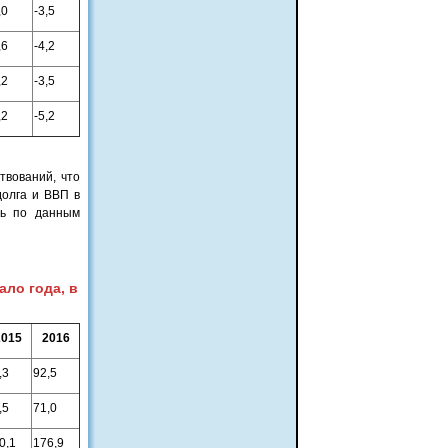
,0
-3,5
,6
-4,2
,2
-3,5
,2
-5,2
твований, что
долга и ВВП в
ть по данным
ло года, в
2015
2016
,3
92,5
,5
71,0
0,1
176,9