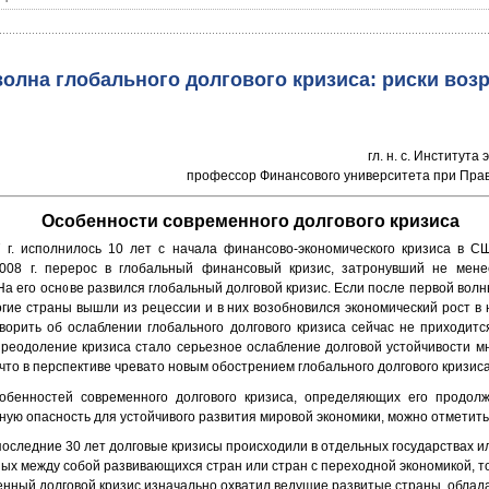
олна глобального долгового кризиса: риски воз
гл. н. с. Института
профессор Финансового университета при Пра
Особенности современного долгового кризиса
 г. исполнилось 10 лет с начала финансово-экономического кризиса в С
008 г. перерос в глобальный финансовый кризис, затронувший не мен
На его основе развился глобальный долговой кризис. Если после первой волн
огие страны вышли из рецессии и в них возобновился экономический рост в 
оворить об ослаблении глобального долгового кризиса сейчас не приходится
преодоление кризиса стало серьезное ослабление долговой устойчивости м
 что в перспективе чревато новым обострением глобального долгового кризиса
обенностей современного долгового кризиса, определяющих его продолж
ную опасность для устойчивого развития мировой экономики, можно отметит
последние 30 лет долговые кризисы происходили в отдельных государствах ил
ых между собой развивающихся стран или стран с переходной экономикой, т
енный долговой кризис изначально охватил ведущие развитые страны, обла