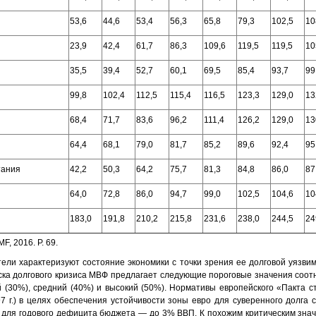
53,6
44,6
53,4
56,3
65,8
79,3
102,5
10
23,9
42,4
61,7
86,3
109,6
119,5
119,5
10
35,5
39,4
52,7
60,1
69,5
85,4
93,7
99
99,8
102,4
112,5
115,4
116,5
123,3
129,0
13
68,4
71,7
83,6
96,2
111,4
126,2
129,0
13
64,4
68,1
79,0
81,7
85,2
89,6
92,4
95
тания
42,2
50,3
64,2
75,7
81,3
84,8
86,0
87
64,0
72,8
86,0
94,7
99,0
102,5
104,6
10
183,0
191,8
210,2
215,8
231,6
238,0
244,5
24
IMF, 2016. Р. 69.
ели характеризуют состояние экономики с точки зрения ее долговой уязвимо
ска долгового кризиса МВФ предлагает следующие пороговые значения соот
й (30%), средний (40%) и высокий (50%). Нормативы европейского «Пакта с
97 г.) в целях обеспечения устойчивости зоны евро для суверенного долга 
 для годового дефицита бюджета — до 3% ВВП. К похожим критическим зна