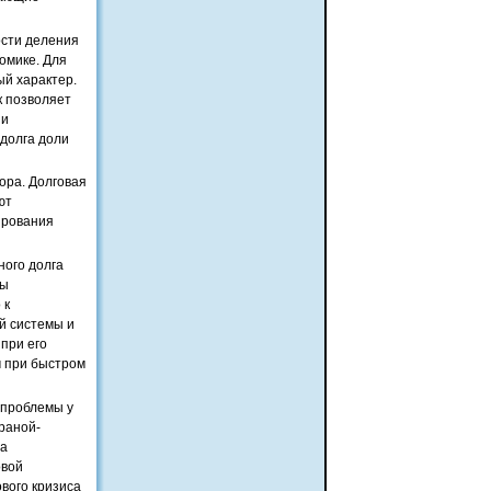
ости деления
омике. Для
ый характер.
к позволяет
 и
 долга доли
ора. Долговая
ют
ирования
ного долга
ды
 к
й системы и
при его
м при быстром
 проблемы у
траной-
на
овой
ового кризиса