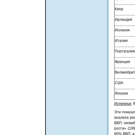
Кипр
Ирландия
Испания
Италия
Португалия
Франция
Великобри
США
Япония
Источник
: 
Эти показат
анализа ри
ВВП: низки
роста» (19
60% ВВП, а