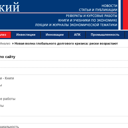
ализ
Инвестиции
Инновации
АПК
Промышленность
Анализ
»
Новая волна глобального долгового кризиса: риски возрастают
по сайту
и - Книги
ы
ые работы
ты
циальность