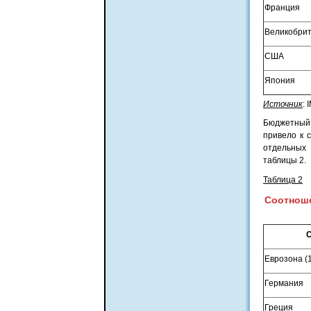
Франция
Великобри
США
Япония
Источник
: 
Бюджетный 
привело к 
отдельных 
таблицы 2.
Таблица 2
Соотноше
Еврозона (
Германия
Греция