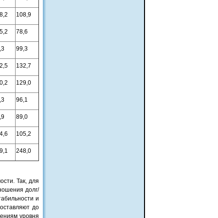
8,2
108,9
5,2
78,6
,3
99,3
2,5
132,7
0,2
129,0
,3
96,1
,9
89,0
4,6
105,2
9,1
248,0
сти. Так, для
ношения долг/
табильности и
составляют до
чениям уровня