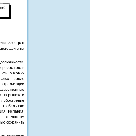
стиг 230 трлн
ьного долга на
адолженности.
переросшего в
х финансовых
вызвал первую
нейтрализации
сударственные
а на рынках и
 и обострение
 глобального
ция, Испания,
с о возможном
лью сохранить