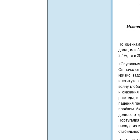
По оценкам
долл., или 
2,4%, то в 2
«Спусковым
Он начался
кризис зад
институтов
волну глоба
и оказания
расходы, в 
падения пр
проблем б
долгового 
Португалия
выходе из 
стабильнос