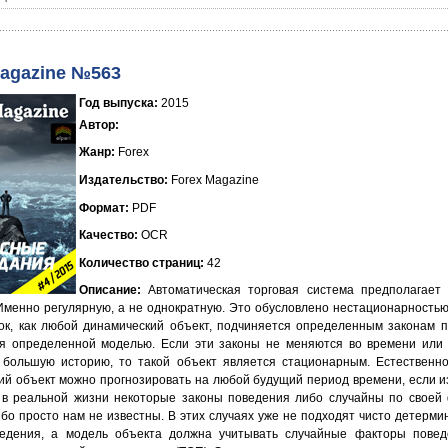
Magazine №563
Год выпуска:
2015
Автор:
Жанр:
Forex
Издательство:
Forex Magazine
Формат:
PDF
Качество:
OCR
Количество страниц:
42
Описание:
Автоматическая торговая система предполагает
 Именно регулярную, а не однократную. Это обусловлено нестационарность
ок, как любой динамический объект, подчиняется определенным законам 
я определенной моделью. Если эти законы не меняются во времени или 
 большую историю, то такой объект является стационарным. Естественно
ий объект можно прогнозировать на любой будущий период времени, если и
 в реальной жизни некоторые законы поведения либо случайны по своей
ибо просто нам не известны. В этих случаях уже не подходят чисто детерм
едения, а модель объекта должна учитывать случайные факторы повед