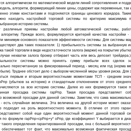
ся алгоритмически по математической модели линий сопротивления и подд
модель, алгоритм, формирующий линии цены, содержит как переменные, так 
енно этими константами и подгоняются границы ценового коридора. Таки
жно находить настройкой торговой системы по критерию максимума 
выбранную историю системы.
т различные приемы настройки любой автоматической системы, раб
 алгоритму. Прежде всего, формулируется критерий качества настройки -
ли минимум основного показателя эффективности системы. Для системы м
уществуют два таких показателя: 1) прибыльность системы за выбранную и
ка такой торговли в виде недостаточности залога (маржи) на покрытие убытк
случае нехватки залога брокер отбирает часть или весь депозит трейдера.)
ыльности системы можно принять сумму прибыли всех сделок за
ально пересчитанную за фиксированный период - месяц или год (норма м
ибыли). Труднее обстоит дело с выбором численной меры уровня риска. Для 
аться первым и вторым вероятностными моментами ТСП - средним знач
рРпр (убытков за историю) и стандартным отклонением от этого среднег
числяются за всю историю системы. Далее из них формируется такое по
ванная просадка системы гарРпр. Такая просадка представляет со
о возможной просадки для данной системы. Заметим, что сама максимальн
 - есть случайная величина. Эта величина на другой истории может оказа
е подходит на роль вероятностного момента. В отличие от этого гаран
редставляет собой еще один вероятностный момент данной торговой си
я по формуле гарРпр=срРпр+у* оРпр, где коэффициент Y выбирается в диа
лу такого определения гарантированной просадки, она с большой вероятност
) обеспечивает тот факт, что максимально возможная фактическая проса