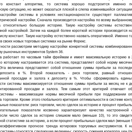
го констант алгоритма, то система хорошо подстроится именно 
ескую ситуацию, но может оказаться плохой в слегка изменившейся ситуации
настройки системы в условиях нестационарности существует паллиати
трической настройки. Сначала производится настройка по всему выбранном
а относительно большую историю. Такую настройку системы естествен
вной настройкой. Затем на каждой более короткой истории производится н
ислу констант. Такую настройку естественно назвать оперативной. Именно т
в своих новых торговых системах на рынке Форекс.
тности рассмотрим методику настройки конкретной системы комбинированн
ву рыночных инструментов System 36.
а работает по часовым тайм фреймам и имеет максимальную историю в 2
по которому настраивается эта система, представляет собой норму месяч
Эта величина представляет собой отношение суммы прибыли за последн
депозита в %. Второй показатель - риск торговли, равный отнош
ванной просадки и залога к депозиту в %. Чтобы сформировать едины
сти системы максимизируется отношение суммы прибыли за месяц не к де
нтированной просадки и залога. Тем самым этот критерий отвечает о
 системы - максимизации нормы месячной прибыли при поддержании оп
а торговли. Кроме этого глобального критерия оптимальности в системе кон
ные показатели: риск торговли, число сделок за историю и процент прибыль
гательные показатели косвенно характеризуют качество настроенной 
 если число сделок за историю слишком мало (меньше 10), то это свидет
ой статистике за историю, а если процент прибыльных сделок мал (меньше 5
неэффективном прогнозе тренда котировок торгуемых инструментов. К н
 системы относятся следующие величины: скорость сужения коридора цен (