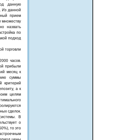
под данную
. Из данной
вный прием
у множеству
но назвать
астройка по
акой подход
ой торговли
000 часов.
ной прибыли
ий месяц к
ению суммы
й критерий
позиту, а к
боим целям
тимального
тролируются
ных сделок.
системы. В
ельствует о
0%), то это
астроечным
период цены