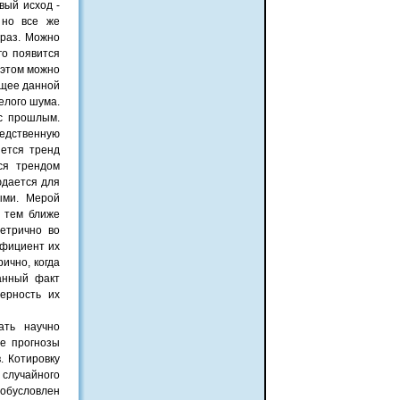
вый исход -
 но все же
 раз. Можно
го появится
 этом можно
ящее данной
белого шума.
 с прошлым.
ледственную
ется тренд
ся трендом
юдается для
ыми. Мерой
 тем ближе
етрично во
ффициент их
ично, когда
занный факт
ерность их
ать научно
ие прогнозы
. Котировку
случайного
обусловлен