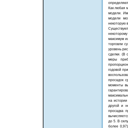
определяют
Как любая 
модели. Им
модели мо
некоторую 
Существую
некоторому
максимум и
торговли с
уровень рис
сделки. (В 
меры приб
пропорцион
годовой пр
воспользов
просадок с
моменты вы
гарантиро
максимальн
на истории
другой и н
просадка п
вычисляетс
до 5. В си
более 0,97