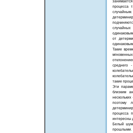
занимается
процесса 
случайным
детермини
подчиняютс
случайных
одинаковым
от детерм
одинаковым
Такие врем
мгновенных
отклонением
среднего 
колебател
колебатель
такие проц
Эти параме
близким ан
нескольких
поэтому 
детермини
процесса п
интересны 
Белый шум 
прошлыми. 