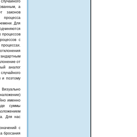
 случайного
ованным, а
т законов
х процесса
ремени. Для
одчиняются
х процессов
роцессов с
 процессах.
отклонения
стандартным
клонение от
ный аналог
случайного
и и поэтому
. Визуально
наложение)
айно именно
иде суммы
азложением
а. Для нас
 значений с
ра бросания