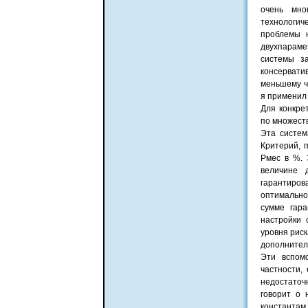
очень мно
технологич
проблемы 
двухпараме
системы з
консервати
меньшему ч
я применил 
Для конкре
по множест
Эта систем
Критерий, 
Рмес в %. 
величине 
гарантиро
оптимально
сумме гара
настройки
уровня риск
дополнитель
Эти вспомо
частности,
недостаточн
говорит о 
константам