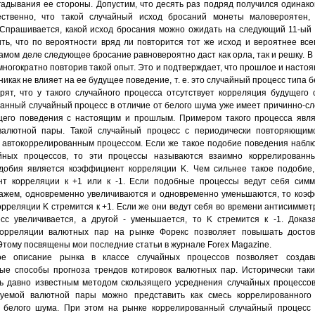
гадывания ее стороны. Допустим, что десять раз подряд получился одинако
ественно, что такой случайный исход бросаний монеты маловероятен,
 Спрашивается, какой исход бросания можно ожидать на следующий 11-ый
ть, что по вероятности вряд ли повторится тот же исход и вероятнее все
амом деле следующее бросание равновероятно даст как орла, так и решку. В
многократно повторив такой опыт. Это и подтверждает, что прошлое и насто
икак не влияет на ее будущее поведение, т. е. это случайный процесс типа 
рят, что у такого случайного процесса отсутствует корреляция будущего
анный случайный процесс в отличие от белого шума уже имеет причинно-с
щего поведения с настоящим и прошлым. Примером такого процесса явля
валютной пары. Такой случайный процесс с периодически повторяющим
 автокоррелированным процессом. Если же такое подобие поведения набл
айных процессов, то эти процессы называются взаимно коррелированн
добия является коэффициент корреляции K. Чем сильнее такое подобие,
т корреляции к +1 или к -1. Если подобные процессы ведут себя симм
кажем, одновременно увеличиваются и одновременно уменьшаются, то коэ
рреляции K стремится к +1. Если же они ведут себя во времени антисимметр
сс увеличивается, а другой - уменьшается, то K стремится к -1. Дока
корреляции валютных пар на рынке Форекс позволяет повышать достов
Этому посвящены мои последние статьи в журнале Forex Magazine.
ое описание рынка в классе случайных процессов позволяет создав
ые способы прогноза трендов котировок валютных пар. Исторически так
ь давно известным методом скользящего усреднения случайных процессов
уемой валютной пары можно представить как смесь коррелированного 
 белого шума. При этом на рынке коррелированный случайный процесс 