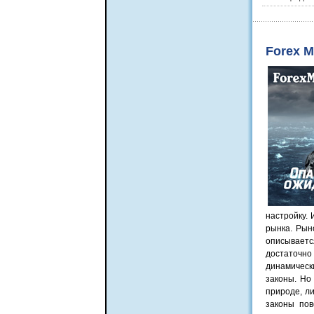
Forex 
настройку.
рынка. Рын
описываетс
достаточно
динамическ
законы. Но
природе, л
законы пов