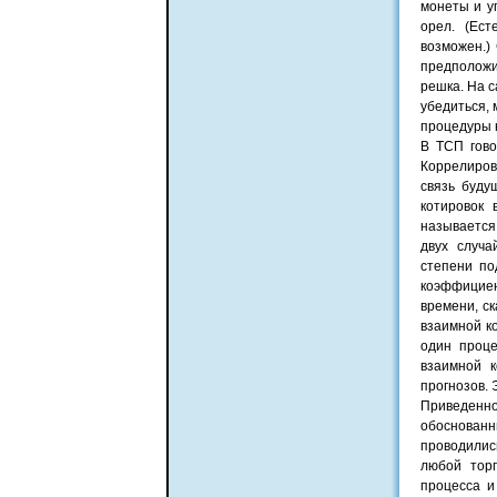
монеты и у
орел. (Ест
возможен.)
предположи
решка. На с
убедиться, 
процедуры н
В ТСП гово
Коррелиров
связь буду
котировок 
называется
двух случ
степени по
коэффициен
времени, с
взаимной ко
один проце
взаимной 
прогнозов. 
Приведенн
обоснованн
проводилис
любой торг
процесса и