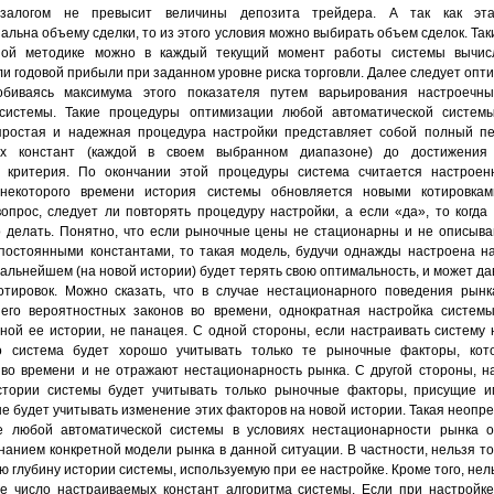
залогом не превысит величины депозита трейдера. А так как эт
льна объему сделки, то из этого условия можно выбирать объем сделок. Так
ной методике можно в каждый текущий момент работы системы вычис
ли годовой прибыли при заданном уровне риска торговли. Далее следует опт
обиваясь максимума этого показателя путем варьирования настроечны
системы. Такие процедуры оптимизации любой автоматической системы
ростая и надежная процедура настройки представляет собой полный пе
ых констант (каждой в своем выбранном диапазоне) до достижения
 критерия. По окончании этой процедуры система считается настроен
 некоторого времени история системы обновляется новыми котировкам
вопрос, следует ли повторять процедуру настройки, а если «да», то когда 
о делать. Понятно, что если рыночные цены не стационарны и не описыв
постоянными константами, то такая модель, будучи однажды настроена н
дальнейшем (на новой истории) будет терять свою оптимальность, и может да
отировок. Можно сказать, что в случае нестационарного поведения рынка
его вероятностных законов во времени, однократная настройка системы
ной ее истории, не панацея. С одной стороны, если настраивать систему
то система будет хорошо учитывать только те рыночные факторы, кот
во времени и не отражают нестационарность рынка. С другой стороны, н
стории системы будет учитывать только рыночные факторы, присущие и
не будет учитывать изменение этих факторов на новой истории. Такая неопр
е любой автоматической системы в условиях нестационарности рынка о
нанием конкретной модели рынка в данной ситуации. В частности, нельзя то
 глубину истории системы, используемую при ее настройке. Кроме того, нел
е число настраиваемых констант алгоритма системы. Если при настройк