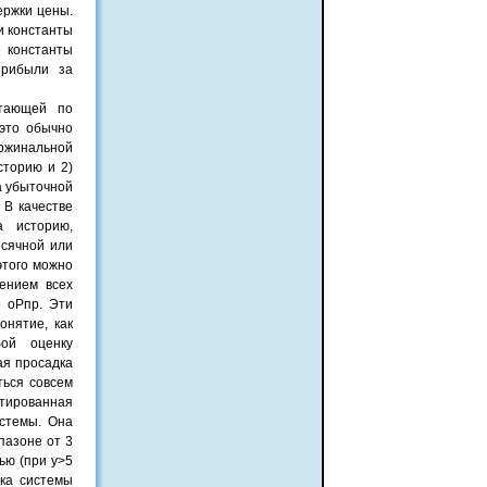
ержки цены.
и константы
е константы
прибыли за
отающей по
 это обычно
аржинальной
сторию и 2)
а убыточной
 В качестве
 историю,
есячной или
этого можно
ением всех
о оРпр. Эти
нятие, как
бой оценку
ая просадка
ться совсем
тированная
стемы. Она
пазоне от 3
ью (при y>5
дка системы