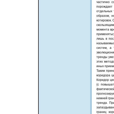
частично с
порождает 
отдельных 
образом, н
котировок. 
скользящим
момента вр
применятьс
лишь в пос
называемых
систем, а
эволюциони
тренды уже
этих метод
иных приемо
Таким прин
коридора ц
Коридор це
(с повышат
фактическ
прогнозиру
нижней гра
тренда. Пр
запаздыван
границ ко