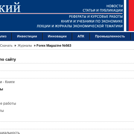
ализ
Инвестиции
Инновации
АПК
Промышленность
Скачать
»
Журналы
»
Forex Magazine №563
по сайту
и - Книги
лы
ые работы
ты
циальность