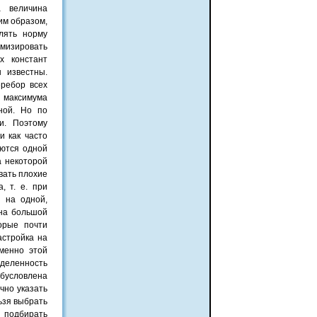
а величина
им образом,
лять норму
имизировать
х констант
 известны.
ребор всех
 максимума
ной. Но по
и. Поэтому
и как часто
аются одной
а некоторой
вать плохие
, т. е. при
 на одной,
 на большой
орые почти
астройка на
менно этой
еделенность
бусловлена
чно указать
ьзя выбрать
е подбирать