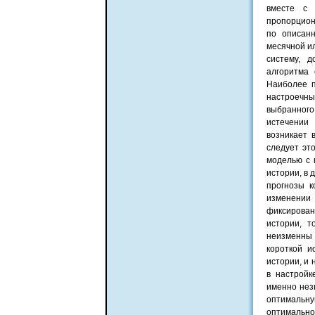
вместе с 
пропорциона
по описан
месячной и
систему, д
алгоритма 
Наиболее п
настроечн
выбранного
истечении
возникает 
следует эт
моделью с 
истории, в 
прогнозы к
изменении 
фиксирован
истории, 
неизменны 
короткой и
истории, и 
в настройк
именно нез
оптимальную
оптимально