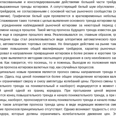
огласованными и консолидированными действиями большей части трейде
выраженные тренды котировок. А сопутствующий белый шум обусловлен 
трейдеров, не согласованными с основной частью рыночного сообщества (э
овички). Графически белый шум проявляется в кратковременных небольш
Сглаживание таких толчков с целью выявления основного тренда котировки п
 усреднением наблюдаемой рыночной котировки за некоторый период о
емени назад в прошлое. Такой метод прогноза будущего тренда известен да
я еще в середине прошлого века. Реализовывался он, главным образом, г
ледние годы стал реализовываться виде алгоритмов автоматического прог
, автоматических торговых системах. Но благодаря действию на рынке так
 также повышению общей квалификации трейдеров, характер рыночных
ровал в направлении превращения котировок в более резкие и короткие тр
 хуже выявляются методами скользящего усреднения в силу неизбежного з
ов. Как говорится, что посеешь, то и пожнешь. Выходом из положения явл
в прогноза котировок валютных пар, как случайных процессов.
ципиально новым приемом является прогноз смены направления тренда п
ен. (Здесь под ценой понимается более общее определение котировок вал
н ограничивает сверху и снизу амплитуды колебаний цены. Прогноз смены 
ельного тренда на понижательный и наоборот) индицируется в момент 
ой ценой одной из границ коридора. При протыкании ценой верхн
ется конец повышательного тренда и начало понижательного тренда, а при
ницы, наоборот, прогнозируется конец понижательного тренда и начало пов
и таком алгоритме прогноза тренда цены в виде индикации моментов см
ие прогнозов принципиально отсутствует. Однако возникает трудность с от
ридора, которые должны ограничивать колебательное движение цен. Э