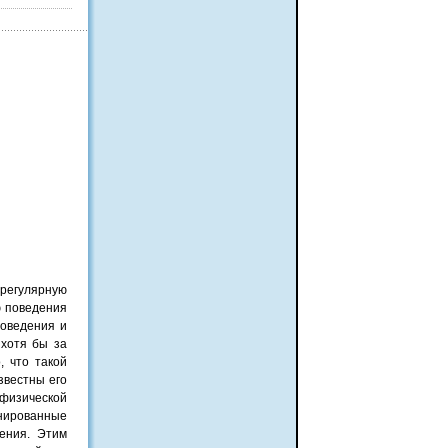
 регулярную
ю поведения
поведения и
хотя бы за
, что такой
звестны его
 физической
инированные
ения. Этим