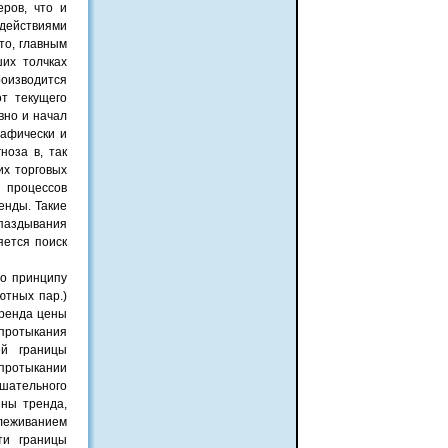
ров, что и
действиями
то, главным
их толчках
роизводится
т текущего
вно и начал
рафически и
ноза в, так
их торговых
 процессов
енды. Такие
апаздывания
яется поиск
о принципу
ютных пар.)
тренда цены
протыкания
ей границы
 протыкании
ышательного
ены тренда,
слеживанием
ти границы