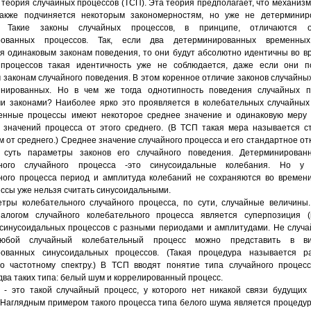
 теория случайных процессов (ТСП). Эта теория предполагает, что механизм
также подчиняется некоторым закономерностям, но уже не детерминир
. Такие законы случайных процессов, в принципе, отличаются о
рованных процессов. Так, если два детерминированных временны
я одинаковым законам поведения, то они будут абсолютно идентичны во в
 процессов такая идентичность уже не соблюдается, даже если они п
 законам случайного поведения. В этом коренное отличие законов случайны
инированных. Но в чем же тогда однотипность поведения случайных п
и законами? Наиболее ярко это проявляется в колебательных случайных
енные процессы имеют некоторое среднее значение и одинаковую меру 
 значений процесса от этого среднего. (В ТСП такая мера называется 
 от среднего.) Среднее значение случайного процесса и его стандартное от
- суть параметры законов его случайного поведения. Детерминирован
ьного случайного процесса -это синусоидальные колебания. Но у 
ного процесса период и амплитуда колебаний не сохраняются во времен
ессы уже нельзя считать синусоидальными.
тры колебательного случайного процесса, по сути, случайные величины
алогом случайного колебательного процесса является суперпозиция (
 синусоидальных процессов с разными периодами и амплитудами. Не случ
любой случайный колебательный процесс можно представить в в
рованных синусоидальных процессов. (Такая процедура называется р
о частотному спектру.) В ТСП вводят понятие типа случайного процесс
два таких типа: белый шум и коррелированный процесс.
- это такой случайный процесс, у которого нет никакой связи будущих
Наглядным примером такого процесса типа белого шума является процеду