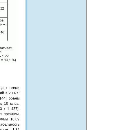
дает всеми
й в 2007г.:
144], объём
ть 10 млрд,
3 / 1 437),
ся прежним,
уммы 10,69
нтабельность
жним – 1,84