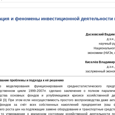
ация и феномены инвестиционной деятельности 
Дасковский Вадим
д.э.н
научный р
Национальног
экономики (НИЭк, 
Киселёв Владимир
д.э.н
заслуженный эконо
ание проблемы и подхода к её решению
е моделирования функционирования среднестатистического пред
одственном цикле 1999-2007гг. сделано заключение о полном паралич
одства основных фондов и углубляющемся кризисе хозяйственной де
й [3]. При этом если неосуществимость простого воспроизводства даже акт
фондов за счёт всех собственных накоплений предприятия (кэш 
го роста цен на подлежащие замене оборудование и транспортные средст
 то утверждение о кризисном состоянии хозяйственной деятельности пр