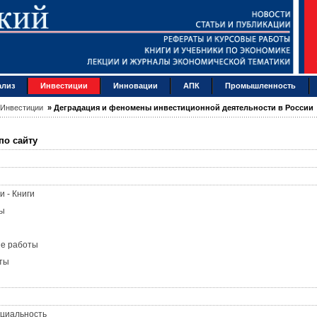
ализ
Инвестиции
Инновации
АПК
Промышленность
Инвестиции
»
Деградация и феномены инвестиционной деятельности в России
по сайту
и - Книги
ы
ые работы
ты
циальность