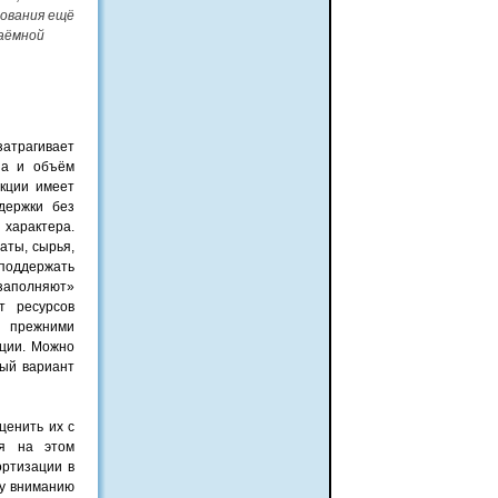
рования ещё
заёмной
затрагивает
ена и объём
кции имеет
держки без
 характера.
аты, сырья,
 поддержать
аполняют»
т ресурсов
а прежними
ции. Можно
ный вариант
ценить их с
ся на этом
ортизации в
му вниманию