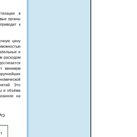
тизации в
овые органы
приводит к
очную цену
зможностью
табельные и
м расходом
достигается
ет минимум
 крупнейших
номической
иятий. Это
ны и объёма
азанное на
г.)