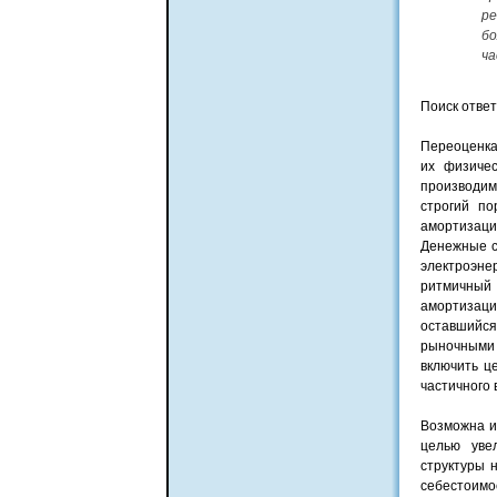
ре
бо
ча
Поиск ответ
Переоценка
их физичес
производим
строгий п
амортизаци
Денежные с
электроэне
ритмичный
амортизаци
оставшийс
рыночными 
включить ц
частичного 
Возможна и
целью уве
структуры 
себестоимо