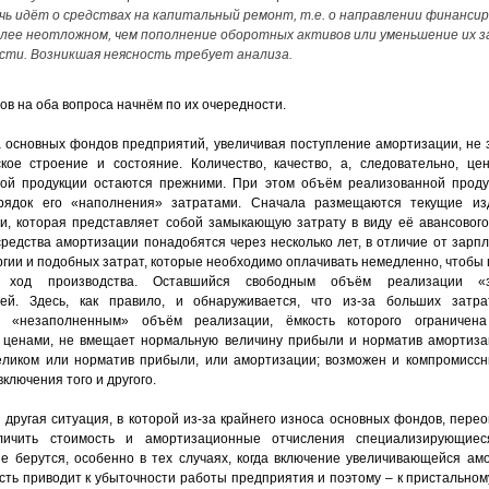
чь идёт о средствах на капитальный ремонт, т.е. о направлении финанси
лее неотложном, чем пополнение оборотных активов или уменьшение их 
сти. Возникшая неясность требует анализа.
ов на оба вопроса начнём по их очередности.
 основных фондов предприятий, увеличивая поступление амортизации, не 
кое строение и состояние. Количество, качество, а, следовательно, ц
ой продукции остаются прежними. При этом объём реализованной проду
орядок его «наполнения» затратами. Сначала размещаются текущие из
и, которая представляет собой замыкающую затрату в виду её авансового
редства амортизации понадобятся через несколько лет, в отличие от зарпл
ргии и подобных затрат, которые необходимо оплачивать немедленно, чтобы
 ход производства. Оставшийся свободным объём реализации «з
ей. Здесь, как правило, и обнаруживается, что из-за больших затра
я «незаполненным» объём реализации, ёмкость которого ограничен
ценами, не вмещает нормальную величину прибыли и норматив амортиза
еликом или норматив прибыли, или амортизации; возможен и компромисс
включения того и другого.
 другая ситуация, в которой из-за крайнего износа основных фондов, перео
личить стоимость и амортизационные отчисления специализирующие
не берутся, особенно в тех случаях, когда включение увеличивающейся ам
сть приводит к убыточности работы предприятия и поэтому – к пристально