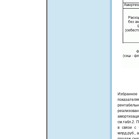
Избранное
показателя
рентабельн
реализован
амортизаци
см.табл.2. 
в связи с 
млрд.руб., 
продаж сниж