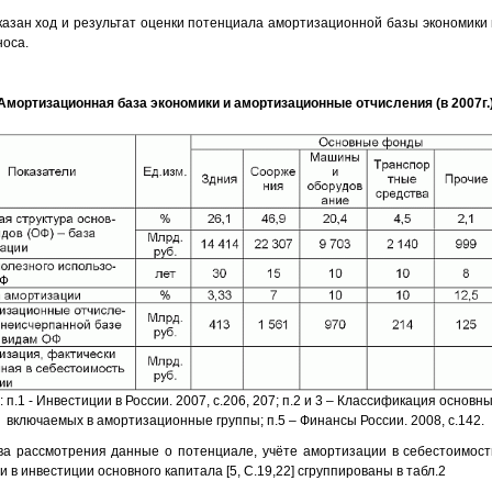
казан ход и результат оценки потенциала амортизационной базы экономики в
носа.
Амортизационная база экономики и амортизационные отчисления (в 2007г.
 п.1 - Инвестиции в России. 2007, с.206, 207; п.2 и 3 – Классификация основны
включаемых в амортизационные группы; п.5 – Финансы России. 2008, с.142.
ва рассмотрения данные о потенциале, учёте амортизации в себестоимости
 в инвестиции основного капитала [5, С.19,22] сгруппированы в табл.2