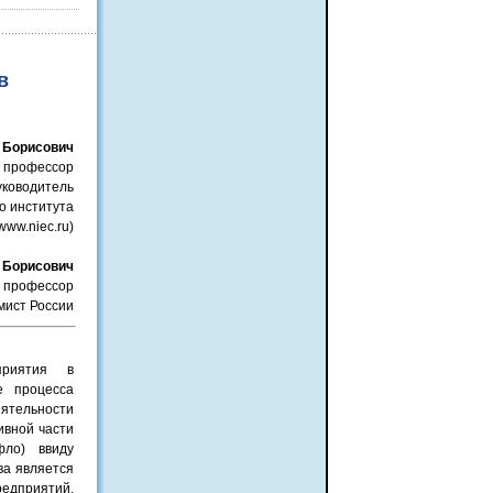
в
 Борисович
., профессор
уководитель
о института
www.niec.ru)
 Борисович
., профессор
мист России
приятия в
е процесса
ятельности
ивной части
фло) ввиду
ва является
едприятий,