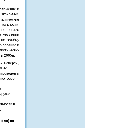
положение и
кономики,
истические
ятельности,
 поддержке
м миллионе
 по объёму
жирование и
тистических
и 2005гг.
 «Эксперт»,
я их
 проведён в
гко говоря»
к
ыручке
ивности в
с
-фло) по