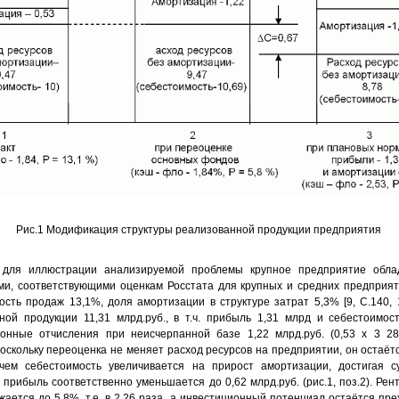
Рис.1 Модификация структуры реализованной продукции предприятия
 для иллюстрации анализируемой проблемы крупное предприятие обла
ми, соответствующими оценкам Росстата для крупных и средних предприяти
ость продаж 13,1%, доля амортизации в структуре затрат 5,3% [9, С.140, 
ной продукции 11,31 млрд.руб., в т.ч. прибыль 1,31 млрд и себестоимос
онные отчисления при неисчерпанной базе 1,22 млрд.руб. (0,53 х 3 28
Поскольку переоценка не меняет расход ресурсов на предприятии, он остаёт
чем себестоимость увеличивается на прирост амортизации, достигая с
а прибыль соответственно уменьшается до 0,62 млрд.руб. (рис.1, поз.2). Ре
ается до 5,8%, т.е. в 2,26 раза, а инвестиционный потенциал остаётся пре