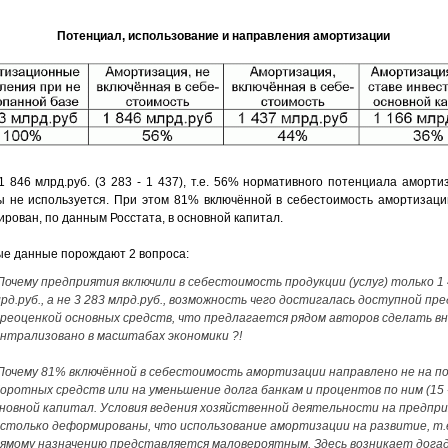
Потенциал, использование и направления амортизации
1 846 млрд.руб. (3 283 - 1 437), т.е. 56% нормативного потенциала аморти
ы не используется. При этом 81% включённой в себестоимость амортизации
ирован, по данным Росстата, в основной капитал.
е данные порождают 2 вопроса:
Почему предприятия включили в себестоимость продукции (услуг) только 1
рд.руб., а не 3 283 млрд.руб., возможность чего достигалась доступной п
реоценкой основных средств, что предлагается рядом авторов сделать вн
нтрализовано в масштабах экономики ?!
Почему 81% включённой в себестоимость амортизации направлено не на п
оротных средств или на уменьшение долга банкам и процентов по ним (15 -
новной капитал. Условия ведения хозяйственной деятельности на предпр
столько деформированы, что использование амортизации на развитие, т.е
ямому назначению представляется маловероятным. Здесь возникает догад