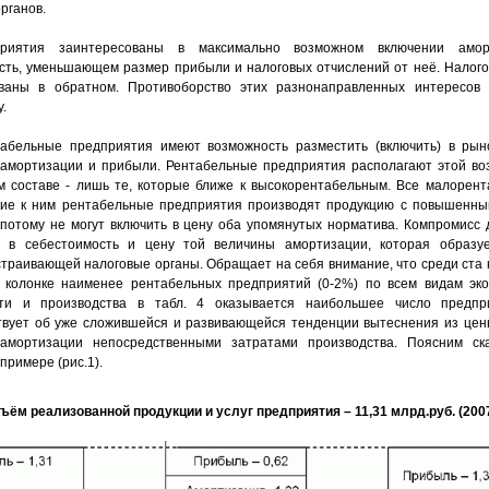
рганов.
риятия заинтересованы в максимально возможном включении амор
сть, уменьшающем размер прибыли и налоговых отчислений от неё. Налог
ваны в обратном. Противоборство этих разнонаправленных интересов 
.
абельные предприятия имеют возможность разместить (включить) в рын
амортизации и прибыли. Рентабельные предприятия располагают этой во
м составе - лишь те, которые ближе к высокорентабельным. Все малорен
е к ним рентабельные предприятия производят продукцию с повышенны
 потому не могут включить в цену оба упомянутых норматива. Компромисс 
м в себестоимость и цену той величины амортизации, которая образу
страивающей налоговые органы. Обращает на себя внимание, что среди ста
 колонке наименее рентабельных предприятий (0-2%) по всем видам эко
сти и производства в табл. 4 оказывается наибольшее число предпр
твует об уже сложившейся и развивающейся тенденции вытеснения из це
 амортизации непосредственными затратами производства. Поясним ск
примере (рис.1).
ъём реализованной продукции и услуг предприятия – 11,31 млрд.руб. (2007