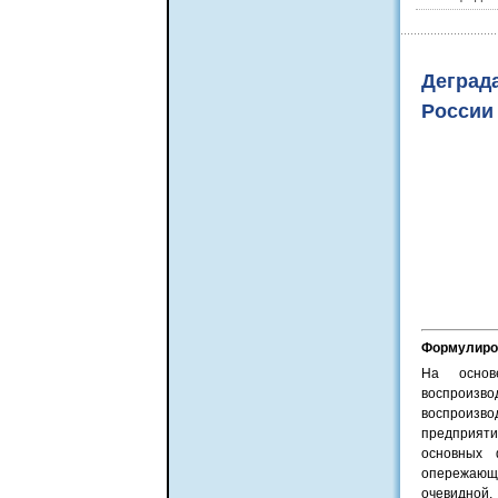
Деград
России
Формулиров
На основ
воспроизв
воспроизв
предприяти
основных 
опережающе
очевидной,