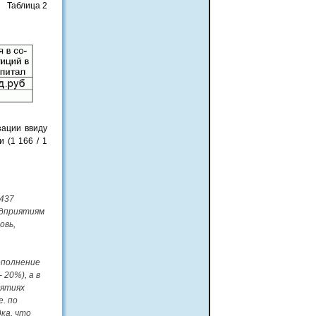
Таблица 2
зации ввиду
 (1 166 / 1
 437
редприятиям
овь,
ополнение
 20%), а в
иятиях
. по
ка, что