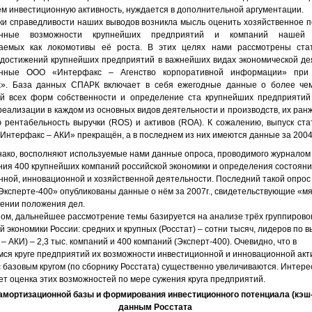
м инвестиционную активность, нуждается в дополнительной аргументации.
ки справедливости наших выводов возникла мысль оценить хозяйственное 
онные возможности крупнейших предприятий и компаний нашей э
аемых как локомотивы её роста. В этих целях нами рассмотрены стат
достижений крупнейших предприятий в важнейших видах экономической де
енные ООО «Интерфакс – Агенство корпоративной информации» при
k». База данных СПАРК включает в себя ежегодные данные о более че
й всех форм собственности и определение ста крупнейших предприятий
реализации в каждом из основных видов деятельности и производств, их ран
ю рентабельность выручки (ROS) и активов (ROA). К сожалению, выпуск ста
Интерфакс – АКИ» прекращён, а в последнем из них имеются данные за 2004 
нако, восполняют используемые нами данные опроса, проводимого журналом
ния 400 крупнейших компаний российской экономики и определения состояни
нной, инновационной и хозяйственной деятельности. Последний такой опрос
 «Эксперте-400» опубликованы данные о нём за 2007г., свидетельствующие «мя
шении положения дел.
зом, дальнейшее рассмотрение темы базируется на анализе трёх группирово
 экономики России: средних и крупных (Росстат) – сотни тысяч, лидеров по в
– АКИ) – 2,3 тыс. компаний и 400 компаний (Эксперт-400). Очевидно, что в
ся круге предприятий их возможности инвестиционной и инновационной акт
 базовым кругом (по сборнику Росстата) существенно увеличиваются. Интере
т оценка этих возможностей по мере сужения круга предприятий.
амортизационной базы и формирования инвестиционного потенциала (кэш
данным Росстата