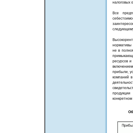
налоговых о
Все предп
себестоимо
заинтересо
следующему
Высокорент
нормативы 
не в полно
примыкающи
ресурсов и
включение
прибыли, у
компаний в
деятельно
свидетельс
продукции
конкретном 
Об