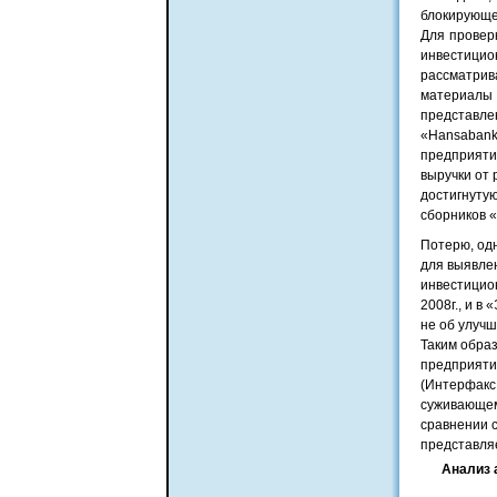
блокирующе
Для провер
инвестици
рассматрив
материалы 
представл
«Hansaban
предприяти
выручки от 
достигнуту
сборников «
Потерю, од
для выявле
инвестицио
2008г., и в
не об улуч
Таким обра
предприятий
(Интерфакс 
суживающем
сравнении с
представляе
Анализ 