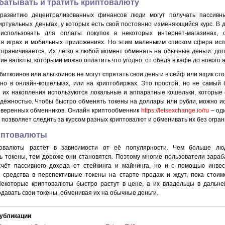
абатывать и тратить криптовалюту
 развитию децентрализованных финансов люди могут получать пассивн
виртуальных деньгах, у которых есть свой постоянно изменяющийся курс. В
использовать для оплаты покупок в некоторых интернет-магазинах, 
 в играх и мобильных приложениях. Но этим маленьким списком сфера ис
 ограничивается. Их легко в любой момент обменять на обычные деньги: дол
гие валюты, которыми можно оплатить что угодно: от обеда в кафе до нового 
иткоинов или альткоинов не могут спрятать свои деньги в сейф или ящик сто
но в онлайн-кошельках, или на криптобиржах. Это простой, но не самый
я их накопления используются локальные и аппаратные кошельки, которые
дёжностью. Чтобы быстро обменять токены на доллары или рубли, можно и
оверенных обменников. Онлайн криптообменник
https://letsexchange.io/ru
– од
 позволяет следить за курсом разных криптовалют и обменивать их без огран
иптовалюты
товалюты растёт в зависимости от её популярности. Чем больше лю
ь токены, тем дороже они становятся. Поэтому многие пользователи зара
счёт пассивного дохода от стейкинга и майнинга, но и с помощью инве
 средства в перспективные токены на старте продаж и ждут, пока стоим
Некоторые криптовалюты быстро растут в цене, а их владельцы в дальн
давать свои токены, обменивая их на обычные деньги.
убликации