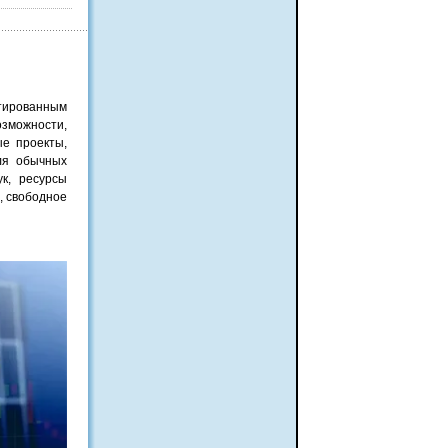
нтированным
озможности,
ые проекты,
ля обычных
к, ресурсы
e, свободное