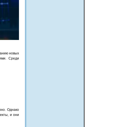
данию новых
ями. Среди
жно. Однако
екты, и они