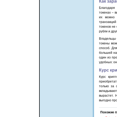
Как зар
Благодаря
токенах – 
их можно 
транзакций
токенов не
рубли и дру
Владельцы б
токены мож
способ. Дл
большей на
один из пр
удобных: он
Курс кр
Курс крип
приобретат
только за 
вкладывают
вырастет. 
выгодно про
Похожие п