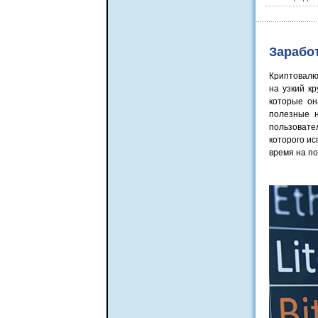
Зарабо
Криптовалю
на узкий к
которые он
полезные н
пользовате
которого ис
время на п