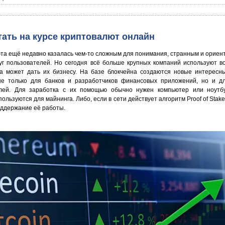
тать на курсе криптовалют онлайн
та ещё недавно казалась чем-то сложным для понимания, странным и орие
руг пользователей. Но сегодня всё больше крупных компаний используют в
а может дать их бизнесу. На базе блокчейна создаются новые интересн
е только для банков и разработчиков финансовых приложений, но и д
лей. Для заработка с их помощью обычно нужен компьютер или ноутбу
пользуются для майнинга. Либо, если в сети действует алгоритм Proof of Stak
оддержание её работы.