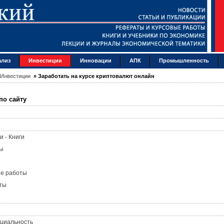
ализ
Инвестиции
Инновации
АПК
Промышленность
Инвестиции
»
Заработать на курсе криптовалют онлайн
по сайту
и - Книги
ы
ые работы
ты
циальность