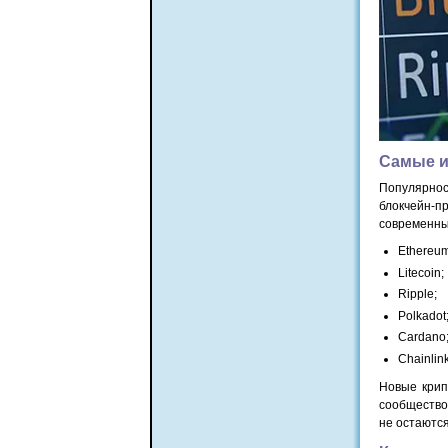
Самые и
Популярност
блокчейн-п
современны
Ethereum
Litecoin;
Ripple;
Polkadot
Cardano
Chainlin
Новые крип
сообщество
не остаютс