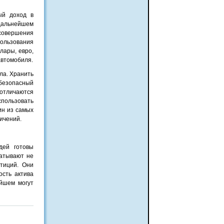
ый доход в
 дальнейшем
совершения
пользования
лары, евро,
автомобиля.
ла. Хранить
 безопасный
 отличаются
спользовать
ин из самых
ичений.
дей готовы
батывают не
стиций. Они
ость актива
ейшем могут