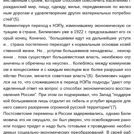
инственным строем, который способен обеспечить населению г
ражданский мир, пищу, одежду, жилье, передвижение по желез
ным дорогам и удовлетворение других материальных потребно
стей"(5).
Комментируя переход к НЭПу, изменившему экономическую си
туацию в стране, Билимович уже в 1922 г. предсказывает его ск
орый конец. Конечно, "большевики идут на дальнейшие уступк
и... страна постепенно переходит к нормальным основам хозяй
ственной жизни. Но... уступки большевиков ненадежны... неискр
енни... пока существует большевистская власть, неизбежно огр
аничены и обречены на неуспех... Колеблясь между коммунизм
ом и концессиями и с каждым месяцем все более разрушая хоз
яйство России, мечется советская власть"(6). Билимович надея
лся на то, что сложившиеся в период НЭПа подходы "дают опр
еделенный ответ на вопрос о способах экономического восстан
овления России". При этом он подчеркивал, что Запад "поддерж
кой большевиков лишь отдалит их гибель и углубит вредное для
него самого разорение огромной русской территории"(7).
Постсоветские перемены в России задерживались, однако Били
мовича это не смущало, он был уверен, что освобождение рано
или поздно придет и надо быть готовыми к проведению необхо
димых социально-экономических преобразований. В своей раб