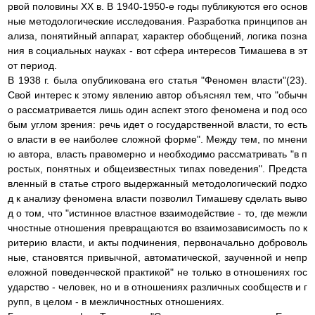
рвой половины XX в. В 1940-1950-е годы публикуются его основ
ные методологические исследования. Разработка принципов ан
ализа, понятийный аппарат, характер обобщений, логика позна
ния в социальных науках - вот сфера интересов Тимашева в эт
от период.
В 1938 г. была опубликована его статья "Феномен власти"(23).
Свой интерес к этому явлению автор объяснял тем, что "обычн
о рассматривается лишь один аспект этого феномена и под осо
бым углом зрения: речь идет о государственной власти, то есть
о власти в ее наиболее сложной форме". Между тем, по мнени
ю автора, власть правомерно и необходимо рассматривать "в п
ростых, понятных и общеизвестных типах поведения". Предста
вленный в статье строго выдержанный методологический подхо
д к анализу феномена власти позволил Тимашеву сделать выво
д о том, что "истинное властное взаимодействие - то, где межли
чностные отношения превращаются во взаимозависимость по к
ритерию власти, и акты подчинения, первоначально доброволь
ные, становятся привычной, автоматической, заученной и непр
еложной поведенческой практикой" не только в отношениях гос
ударство - человек, но и в отношениях различных сообществ и г
рупп, в целом - в межличностных отношениях.