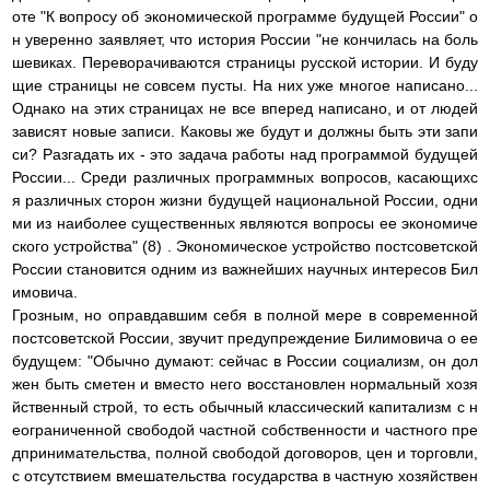
оте "К вопросу об экономической программе будущей России" о
н уверенно заявляет, что история России "не кончилась на боль
шевиках. Переворачиваются страницы русской истории. И буду
щие страницы не совсем пусты. На них уже многое написано...
Однако на этих страницах не все вперед написано, и от людей
зависят новые записи. Каковы же будут и должны быть эти запи
си? Разгадать их - это задача работы над программой будущей
России... Среди различных программных вопросов, касающихс
я различных сторон жизни будущей национальной России, одни
ми из наиболее существенных являются вопросы ее экономиче
ского устройства" (8) . Экономическое устройство постсоветской
России становится одним из важнейших научных интересов Бил
имовича.
Грозным, но оправдавшим себя в полной мере в современной
постсоветской России, звучит предупреждение Билимовича о ее
будущем: "Обычно думают: сейчас в России социализм, он дол
жен быть сметен и вместо него восстановлен нормальный хозя
йственный строй, то есть обычный классический капитализм с н
еограниченной свободой частной собственности и частного пре
дпринимательства, полной свободой договоров, цен и торговли,
с отсутствием вмешательства государства в частную хозяйствен