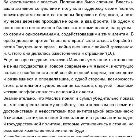
бу крестьянства с властью. Положение было сложнее. Власть н
ашла активное сочувствие и получила поддержку своим "коллек
тивизаторским планам со стороны батраков и бедняков, и пото
му через деревню проходил не один, а два фронта. На одном к
рестьянство ожесточенно билось с агентами власти, на другом -
со своими односельчанами, содействовавшими этим агентам. Б
орьба деревни против "внешнего врага" сплеталась с борьбой п
ротив "внутреннего врага", война внешняя с войной гражданско
й. Оттого она делалась ожесточенней и страшней"(16).
Еще на заре создания колхозов Маслов сумел понять отношени
е к ним государства и, говоря современным языком, институцио
нальные особенности этой хозяйственной формы, впоследстви
и развившиеся и определявшие, с одной стороны, возможность
столь длительного существования колхозов, с другой - экономи
ческую неэффективность основной их части.
Знаменательно, что Маслов понял и сумел убедительно показа
ть, что как крестьянскому хозяйству, так и колхозам со всеми их
достоинствами и недостатками при антитоварной экономическо
й системе, антикрестьянской идеологии и в целом антинародно
й государственной политике, которые установились в стране, но
рмальной хозяйственной жизни не будет.
К особенностям колхозов, которые способствовали их длительн