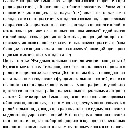
Главы монографии Тимашева "Социологическая теория. Ее при
рода и развитие", объединенные общим названием "Развитие н
еопозитивизма в социальных науках"(24), являются анализом п
оследовательного развития методологических подходов разных
направлений социального знания - взглядов представителей "з
аката эволюционизма и подъема неопозитивизма", идей выраз
ителей позднеэволюционистской мысли, концепций авторов, ст
оявших у истоков неопозитивизма и пытавшихся развивать "ком
бинации эволюционизма и неопозитивизма", позиций приверже
нцев математических методов и т. д.
Целью статьи "Фундаментальные социологические концепты"(2
5), как отмечает сам Тимашев, является постановка вопроса о з
релости социологии как науки. Для этого им было проведено ср
авнительное исследование фундаментальных понятий, использ
ованных в шестнадцати современных монографиях и учебника
х, включая несколько работ, написанных социальными антропо
логами. С точки зрения Тимашева, такое исследование чрезвыч
айно важно, поскольку, по его мнению, науку можно называть з
релой только тогда, когда она располагает солидным основание
м для конструирования теорий. В то же время такое основание
есть не что иное, как набор общепринятых, хорошо описанных
концептов, с помощью которых могут формулироваться теории.