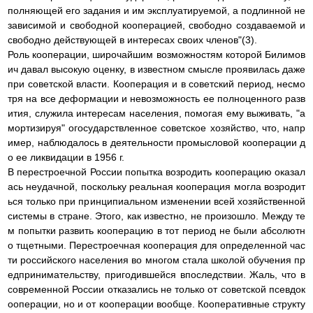
полняющей его задания и им эксплуатируемой, а подлинной не
зависимой и свободной кооперацией, свободно создаваемой и
свободно действующей в интересах своих членов"(3).
Роль кооперации, широчайшим возможностям которой Билимов
ич давал высокую оценку, в известном смысле проявилась даже
при советской власти. Кооперация и в советский период, несмо
тря на все деформации и невозможность ее полноценного разв
ития, служила интересам населения, помогая ему выживать, "а
мортизируя" огосударствленное советское хозяйство, что, напр
имер, наблюдалось в деятельности промысловой кооперации д
о ее ликвидации в 1956 г.
В перестроечной России попытка возродить кооперацию оказал
ась неудачной, поскольку реальная кооперация могла возродит
ься только при принципиальном изменении всей хозяйственной
системы в стране. Этого, как известно, не произошло. Между те
м попытки развить кооперацию в тот период не были абсолютн
о тщетными. Перестроечная кооперация для определенной час
ти российского населения во многом стала школой обучения пр
едпринимательству, пригодившейся впоследствии. Жаль, что в
современной России отказались не только от советской псевдок
ооперации, но и от кооперации вообще. Кооперативные структу