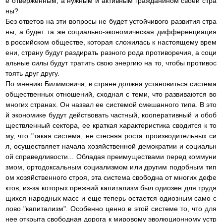
е отверженным, а нужным и активным гражданином своей стра
ны?
Без ответов на эти вопросы не будет устойчивого развития стра
ны, а будет та же социально-экономическая дифференциация
в российском обществе, которая сложилась к настоящему врем
ени, страну будут раздирать разного рода противоречия, а соци
альные силы будут тратить свою энергию на то, чтобы противос
тоять друг другу.
По мнению Билимовича, в стране должна установиться система
общественных отношений, сходная с теми, что развиваются во
многих странах. Он назвал ее системой смешанного типа. В это
й экономике будут действовать частный, кооперативный и обоб
ществленный сектора, ее краткая характеристика сводится к то
му, что "такая система, не стесняя роста производительных си
л, осуществляет начала хозяйственной демократии и социальн
ой справедливости... Обладая преимуществами перед коммуни
змом, ортодоксальным социализмом или другим подобным тип
ом хозяйственного строя, эта система свободна от многих дефе
ктов, из-за которых прежний капитализм был одиозен для трудя
щихся народных масс и еще теперь остается одиозным само с
лово "капитализм". Особенно ценно в этой системе то, что для
нее открыта свободная дорога к мировому эволюционному устр