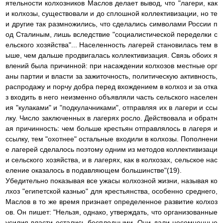
ятельности колхозников Маслов делает вывод, что "лагери, как
и колхозы, существовали и до сплошной коллективизации, но те
и другие так размножились, что сделались символами России п
од Сталиным, лишь вследствие "социалистической переделки с
ельского хозяйства"... Населенность лагерей становилась тем в
ыше, чем дальше продвигалась коллективизация. Связь обоих я
влений была причинной: при насаждении колхозов местные орг
аны партии и власти за зажиточность, политическую активность,
распродажу и порчу добра перед вхождением в колхоз и за отка
з входить в него неизменно объявляли часть сельского населен
ия "кулаками" и "подкулачниками", отправляя их в лагери и ссы
лку. Число заключенных в лагерях росло. Действовала и обратн
ая причинность: чем больше крестьян отправлялось в лагеря и
ссылку, тем "охотнее" остальные входили в колхозы. Пополнени
е лагерей сделалось поэтому одним из методов коллективизаци
и сельского хозяйства, и в лагерях, как в колхозах, сельское нас
еление оказалось в подавляющем большинстве"(19).
Убедительно показывая все ужасы колхозной жизни, называя ко
лхоз "египетской казнью" для крестьянства, особенно среднего,
Маслов в то же время признает определенное развитие колхоз
ов. Он пишет: "Нельзя, однако, утверждать, что организованные
усилия власти остались бесплодными. Они дали несомненные