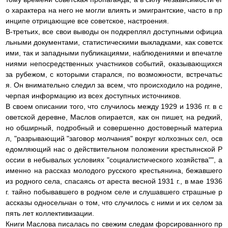
о характера на него не могли влиять и эмигрантские, часто в пр
инципе отрицающие все советское, настроения.
В-третьих, все свои выводы он подкреплял доступными официа
льными документами, статистическими выкладками, как советск
ими, так и западными публикациями, наблюдениями и впечатле
ниями непосредственных участников событий, оказывающихся
за рубежом, с которыми старался, по возможности, встречатьс
я. Он внимательно следил за всем, что происходило на родине,
черпая информацию из всех доступных источников.
В своем описании того, что случилось между 1929 и 1936 гг. в с
оветской деревне, Маслов опирается, как он пишет, на редкий,
но обширный, подробный и совершенно достоверный материа
л, "разрывающий "заговор молчания" вокруг колхозных сел, осв
едомляющий нас о действительном положении крестьянской Р
оссии в небывалых условиях "социалистического хозяйства"", а
именно на рассказ молодого русского крестьянина, бежавшего
из родного села, спасаясь от ареста весной 1931 г., в мае 1936
г. тайно побывавшего в родном селе и слушавшего страшные р
ассказы односельчан о том, что случилось с ними и их селом за
пять лет коллективизации.
Книги Маслова писалась по свежим следам форсированного пр