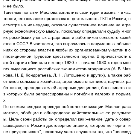
и не было.
Тщетные попытки Маслова воплотить свои идеи в жизнь, - в час
тности, его желание организовать деятельность ТКП в России, н
есмотря на их неудачу, оказали существенное влияние на агра
рную экономическую мысль, поскольку определили судьбу мног
их российских ученых-аграрников и работников сельского хозяй
ства в СССР. В частности, это выразилось в надуманных обвине
ниях со стороны власти в якобы их организованном участии в о
ппозиционной Трудовой крестьянской партии. В причастности к
этой партии обвиняли в конце 1920-х - начале 1930-х годов мно
гих выдающихся российских экономистов-аграрников (А. В. Чая
нова, Н. Д. Кондратьева, Л. Н. Литошенко и других), а также раб
отников сельского хозяйства, агрономов-опытников, научных ра
ботников, преподавателей аграрных дисциплин, большинство и
з которых были репрессированы и погибли в лагерях и тюрьма
х.
По свежим следам проведенной коллективизации Маслов расс
мотрел, обобщил и обнародовал действительные ее результат
ы. Цель своей работы он определил как желание "дать о совер
шающемся в России достоверное знание, которое не чернит и
не приукрашивает", поскольку часто случается так, что "неосвед