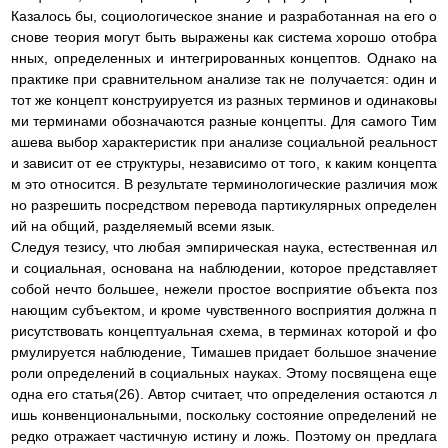
Казалось бы, социологическое знание и разработанная на его о
снове теория могут быть выражены как система хорошо отобра
нных, определенных и интегрированных концептов. Однако на
практике при сравнительном анализе так не получается: один и
тот же концепт конструируется из разных терминов и одинаковы
ми терминами обозначаются разные концепты. Для самого Тим
ашева выбор характеристик при анализе социальной реальност
и зависит от ее структуры, независимо от того, к каким концепта
м это относится. В результате терминологические различия мож
но разрешить посредством перевода партикулярных определен
ий на общий, разделяемый всеми язык.
Следуя тезису, что любая эмпирическая наука, естественная ил
и социальная, основана на наблюдении, которое представляет
собой нечто большее, нежели простое восприятие объекта поз
нающим субъектом, и кроме чувственного восприятия должна п
рисутствовать концептуальная схема, в терминах которой и фо
рмулируется наблюдение, Тимашев придает большое значение
роли определений в социальных науках. Этому посвящена еще
одна его статья(26). Автор считает, что определения остаются л
ишь конвенциональными, поскольку состояние определений не
редко отражает частичную истину и ложь. Поэтому он предлага