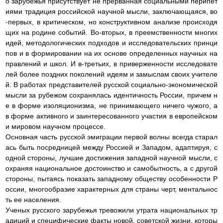
о зарубежья присутствует не прерванная социальными перипет
иями традиция российской научной мысли, заключающаяся, во
-первых, в критическом, но конструктивном анализе происходя
щих на родине событий. Во-вторых, в преемственности многих
идей, методологических подходов и исследовательских принци
пов и в формировании на их основе определенных научных на
правлений и школ. И в-третьих, в приверженности исследовате
лей более поздних поколений идеям и замыслам своих учителе
й. В работах представителей русской социально-экономической
мысли за рубежом сохранялась идентичность России, причем н
е в форме изоляционизма, не принимающего ничего чужого, а
в форме активного и заинтересованного участия в европейском
и мировом научном процессе.
Основная часть русской эмиграции первой волны всегда старал
ась быть посредницей между Россией и Западом, адаптируя, с
одной стороны, лучшие достижения западной научной мысли, с
охраняя национальное достоинство и самобытность, а с другой
стороны, пытаясь показать западному обществу особенности Р
оссии, многообразие характерных для страны черт, ментальнос
ть ее населения.
Ученых русского зарубежья тревожили утрата национальных тр
адиций и специфические факты новой, советской жизни, которы