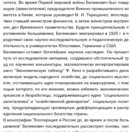
ситета. Во время Первой мировой войны Билимович был товар
ищем (заместителем) председателя Военно-промышленного ко
митета в Киеве, которым руководил М. И. Терещенко, впоследс
твии ставший министром финансов, а затем министром внутрен
них дел Временного правительства. Будучи принципиальным п
ротивником большевизма, Билимович эмигрировал в 1920 г. и п
родолжал свою научно-исследовательскую и педагогическую де
ятельность в университетах Югославии, Германии и США.
Билимович оставил богатейшее научное наследие. Он прошел
путь от исследователя-эмпирика, создавшего обстоятельный тр
уд по изучению конъюнктуры, математически интерпретировав
шего "Экономическую таблицу" Ф. Кенэ и разработавшего дина
мическую модель народного хозяйства, до социального мыслит
еля, отстаивающего идеи планирования на макроуровне, с пом
ощью которого, по его мнению, можно избежать экономических
кризисов и безработицы, поддерживающего идею "социального
капитализма" и "хозяйственной демократии", социальную полит
ику, предупреждающую чрезмерную дифференциацию в распр
еделении национального богатства страны.
В монографии "Кооперация в России до, во время и после боль
шевиков" Билимович последовательно рассмотрел основы, нап