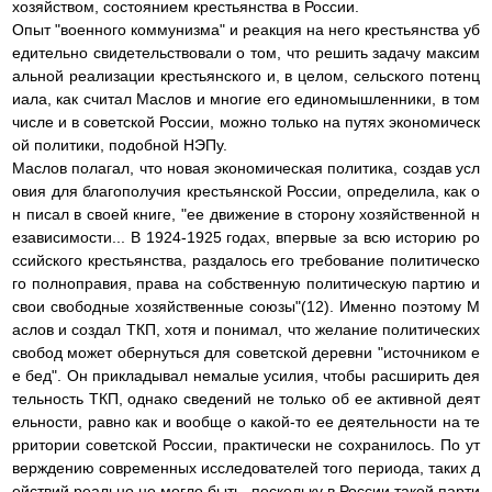
хозяйством, состоянием крестьянства в России.
Опыт "военного коммунизма" и реакция на него крестьянства уб
едительно свидетельствовали о том, что решить задачу максим
альной реализации крестьянского и, в целом, сельского потенц
иала, как считал Маслов и многие его единомышленники, в том
числе и в советской России, можно только на путях экономическ
ой политики, подобной НЭПу.
Маслов полагал, что новая экономическая политика, создав усл
овия для благополучия крестьянской России, определила, как о
н писал в своей книге, "ее движение в сторону хозяйственной н
езависимости... В 1924-1925 годах, впервые за всю историю ро
ссийского крестьянства, раздалось его требование политическо
го полноправия, права на собственную политическую партию и
свои свободные хозяйственные союзы"(12). Именно поэтому М
аслов и создал ТКП, хотя и понимал, что желание политических
свобод может обернуться для советской деревни "источником е
е бед". Он прикладывал немалые усилия, чтобы расширить дея
тельность ТКП, однако сведений не только об ее активной деят
ельности, равно как и вообще о какой-то ее деятельности на те
рритории советской России, практически не сохранилось. По ут
верждению современных исследователей того периода, таких д
ействий реально не могло быть, поскольку в России такой парти