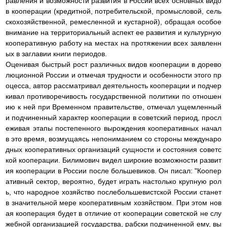
равления и возможности развития в России всех основных видо
в кооперации (кредитной, потребительской, промысловой, сель
скохозяйственной, ремесленной и кустарной), обращая особое
внимание на территориальный аспект ее развития и культурную
кооперативную работу на местах на протяжении всех заявленн
ых в заглавии книги периодов.
Оценивая быстрый рост различных видов кооперации в дорево
люционной России и отмечая трудности и особенности этого пр
оцесса, автор рассматривал деятельность кооперации и подчер
кивал противоречивость государственной политики по отношен
ию к ней при Временном правительстве, отмечал ущемленный
и подчиненный характер кооперации в советский период, просл
еживая этапы постепенного вырождения кооперативных начал
в это время, возмущаясь непониманием со стороны междунаро
дных кооперативных организаций сущности и состояния советс
кой кооперации. Билимович видел широкие возможности развит
ия кооперации в России после большевиков. Он писал: "Коопер
ативный сектор, вероятно, будет играть настолько крупную рол
ь, что народное хозяйство послебольшевистской России станет
в значительной мере кооперативным хозяйством. При этом нов
ая кооперация будет в отличие от кооперации советской не слу
жебной организацией государства, рабски подчиненной ему, вы