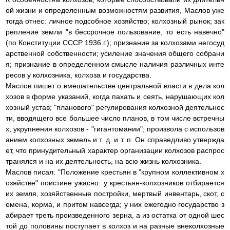
ой жизни и определенным возможностям развития, Маслов уже
тогда отнес: личное подсобное хозяйство; колхозный рынок; зак
репление земли "в бессрочное пользование, то есть навечно"
(по Конституции СССР 1936 г.); признание за колхозами негосуд
арственной собственности; усиление значения общего собрани
я; признание в определенном смысле наличия различных инте
ресов у колхозника, колхоза и государства.
Маслов пишет о вмешательстве центральной власти в дела кол
хозов в форме указаний, когда пахать и сеять, нарушающих кол
хозный устав; "планового" регулирования колхозной деятельнос
ти, вводящего все большее число планов, в том числе встречны
х; укрупнения колхозов - "гигантомании"; произвола с использов
анием колхозных земель и т. д. и т. п. Он справедливо утвержда
ет, что принудительный характер организации колхозов распрос
транялся и на их деятельность, на всю жизнь колхозника.
Маслов писал: "Положение крестьян в "крупном коллективном х
озяйстве" поистине ужасно: у крестьян-колхозников отбирается
их земля, хозяйственные постройки, мертвый инвентарь, скот, с
емена, корма, и притом навсегда; у них ежегодно государство з
абирает треть произведенного зерна, а из остатка от одной шес
той до половины поступает в колхоз и на разные внеколхозные