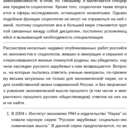
аимозависимости. В этом, по Тимашеву, и заключается специф
ика предмета социологии. Кроме того, социология также вторга
ется в сферы исследования, остающиеся незанятыми. Однако
подобные функции социологии не могут не отражаться на ней с
амой, поэтому социология все в большей мере становится груп
пой связанных между собой дисциплин, постоянно усложняющ
ейся и вызывающей необходимость специализации.
Рассмотрев несколько недавно опубликованных работ российск
их экономистов и социологов, живших в эмиграции и серьезно и
нтересовавшихся жизнью покинутой родины, мы убедились: нау
чное наследие русского зарубежья к нам возвращается. Вопрос
ы, на которые пытались ответить ученые-эмигранты, по-прежне
му весьма актуальны не только для экономической науки, но и
для хозяйственной жизни современной России, и без творческог
о усвоения экономической мысли прошлого (в том числе и эмиг
рантского прошлого русских обществоведов) ответов на них на
м не найти.
В 2004 г. Институт экономики РАН и издательство "Наука" ос
новали научную серию "Русское зарубежье: социально-эко
номическая мысль". В данной серии предполагается, по во