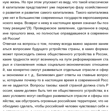
ную жизнь. Но при этом упускают из виду, что такой классически
й капитализм представляет уже пережитую фазу хозяйственног
о развития и развитие самого капитализма. Такого капитализма
уже нет в большинстве современных государств европоамерика
нского мира. Возврат к нему в настоящее время означал бы поэ
тому реакцию"(9). Провидческое заявление, сделанное в серед
ине прошлого века, но полностью оправдавшееся в современн
ой России!
Отвечая на вопросы о том, почему всегда важно заранее заним
аться вопросами будущего устройства страны, в каких формах
может происходить смена общественного устройства в России,
какие трудности могут возникнуть на пути реформирования ста
рых и становления новых социально-экономических отношени
й, как конкретно смогут развиваться отдельные отрасли и сфер
ы экономики и т. д., Билимович дает ответы на главные вопрос
ы, которыми почему-то в настоящее время в современной Росс
ии не задаются. Вопросы таковы: какой страной должна стать Р
оссия; каким должен быть тип ее общественного устройства; в к
аких условиях могут свободно развиваться отрасли и сферы хоз
яйства; как обустроить огромные российские территории; что не
обходимо сделать, чтобы российский человек чувствовал себя н