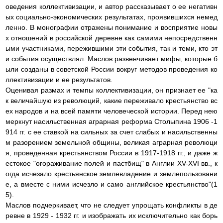
оведения коллективизации, и автор рассказывает о ее негативн
ых социально-экономических результатах, проявившихся немед
ленно. В монографии отражены понимание и восприятие новы
х отношений в российской деревне как самими непосредственн
ыми участниками, пережившими эти события, так и теми, кто эт
и события осуществлял. Маслов развенчивает мифы, которые б
ыли созданы в советской России вокруг методов проведения ко
ллективизации и ее результатов.
Оценивая размах и темпы коллективизации, он признает ее "ка
к величайшую из революций, какие переживало крестьянство вс
ех народов и на всей памяти человеческой истории. Перед нею
меркнут насильственная аграрная реформа Столыпина 1906 -1
914 гг. с ее ставкой на сильных за счет слабых и насильственны
м разорением земельной общины, великая аграрная революци
я, проведенная крестьянством России в 1917-1918 гг., и даже ж
естокое "огораживание полей и пастбищ" в Англии XV-XVI вв., к
огда исчезало крестьянское землевладение и землепользовани
е, а вместе с ними исчезло и само английское крестьянство"(1
5).
Маслов подчеркивает, что не следует упрощать конфликты в де
ревне в 1929 - 1932 гг. и изображать их исключительно как борь