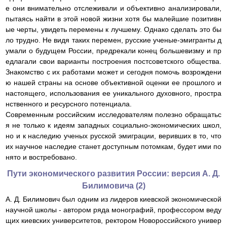
е они внимательно отслеживали и объективно анализировали,
пытаясь найти в этой новой жизни хотя бы малейшие позитивн
ые черты, увидеть перемены к лучшему. Однако сделать это бы
ло трудно. Не видя таких перемен, русские ученые-эмигранты д
умали о будущем России, предрекали конец большевизму и пр
едлагали свои варианты построения постсоветского общества.
Знакомство с их работами может и сегодня помочь возрождени
ю нашей страны на основе объективной оценки ее прошлого и
настоящего, использования ее уникального духовного, простра
нственного и ресурсного потенциала.
Современным российским исследователям полезно обращатьс
я не только к идеям западных социально-экономических школ,
но и к наследию ученых русской эмиграции, веривших в то, что
их научное наследие станет доступным потомкам, будет ими по
нято и востребовано.
Пути экономического развития России: версия А. Д.
Билимовича (2)
А. Д. Билимович был одним из лидеров киевской экономической
научной школы - автором ряда монографий, профессором веду
щих киевских университетов, ректором Новороссийского универ