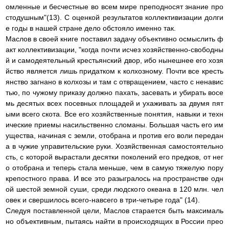
омленные и бесчестные во всем мире преподносят знание про
стодушным"(13). С оценкой результатов коллективизации долги
е годы в нашей стране дело обстояло именно так.
Маслов в своей книге поставил задачу объективно осмыслить ф
акт коллективизации, "когда почти исчез хозяйственно-свободны
й и самодеятельный крестьянский двор, ибо нынешнее его хозя
йство является лишь придатком к колхозному. Почти все кресть
янство загнано в колхозы и там с отвращением, часто с ненавис
тью, по чужому приказу должно пахать, засевать и убирать восе
мь десятых всех посевных площадей и ухаживать за двумя пят
ыми всего скота. Все его хозяйственные понятия, навыки и техн
ические приемы насильственно сломаны. Большая часть его им
ущества, начиная с земли, отобрана и против его воли передан
а в чужие управительские руки. Хозяйственная самостоятельно
сть, с которой вырастали десятки поколений его предков, от нег
о отобрана и теперь стала меньше, чем в самую тяжелую пору
крепостного права. И все это разыгралось на пространстве одн
ой шестой земной суши, среди людского океана в 120 млн. чел
овек и свершилось всего-навсего в три-четыре года" (14).
Следуя поставленной цели, Маслов старается быть максималь
но объективным, пытаясь найти в происходящих в России прео