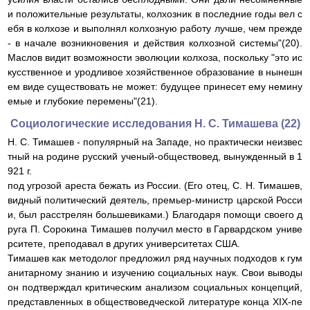
и положительные результаты, колхозник в последние годы вел с
ебя в колхозе и выполнял колхозную работу лучше, чем прежде
- в начале возникновения и действия колхозной системы"(20).
Маслов видит возможности эволюции колхоза, поскольку "это ис
кусственное и уродливое хозяйственное образование в нынешн
ем виде существовать не может: будущее принесет ему немину
емые и глубокие перемены"(21).
Социологические исследования Н. С. Тимашева (22)
Н. С. Тимашев - популярный на Западе, но практически неизвес
тный на родине русский ученый-обществовед, вынужденный в 1
921 г.
под угрозой ареста бежать из России. (Его отец, С. Н. Тимашев,
видный политический деятель, премьер-министр царской Росси
и, был расстрелян большевиками.) Благодаря помощи своего д
руга П. Сорокина Тимашев получил место в Гарвардском униве
рситете, преподавал в других университетах США.
Тимашев как методолог предложил ряд научных подходов к гум
анитарному знанию и изучению социальных наук. Свои выводы
он подтверждал критическим анализом социальных концепций,
представленных в обществоведческой литературе конца XIX-пе