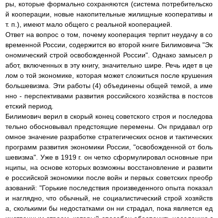
ры, которые формально сохраняются (система потребительско
й кооперации, новые накопительные жилищные кооперативы и
т. п.), имеют мало общего с реальной кооперацией.
Ответ на вопрос о том, почему кооперация терпит неудачу в со
временной России, содержится во второй книге Билимовича "Эк
ономический строй освобожденной России". Однако замысел р
абот, включенных в эту книгу, значительно шире. Речь идет в це
лом о той экономике, которая может сложиться после крушения
большевизма. Эти работы (4) объединены общей темой, а име
нно - перспективами развития российского хозяйства в постсов
етский период.
Билимович верил в скорый конец советского строя и последова
тельно обосновывал предстоящие перемены. Он придавал огр
омное значение разработке стратегических основ и тактических
программ развития экономики России, "освобожденной от боль
шевизма". Уже в 1919 г. он четко сформулировал основные при
нципы, на основе которых возможны восстановление и развити
е российской экономики после войн и первых советских преобр
азований: "Горькие последствия произведенного опыта показал
и наглядно, что обычный, не социалистический строй хозяйств
а, сколькими бы недостатками он ни страдал, пока является ед