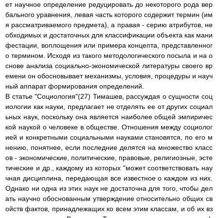
ет научное определение редуцировать до некоторого рода вер
бального уравнения, левая часть которого содержит термин (им
я рассматриваемого предмета), а правая - серию атрибутов, не
обходимых и достаточных для классификации объекта как мани
фестации, воплощения или примера концепта, представленног
о термином. Исходя из такого методологического посыла и на о
снове анализа социально-экономической литературы своего вр
емени он обосновывает механизмы, условия, процедуры и науч
ный аппарат формирования определений.
В статье "Социология"(27) Тимашев, рассуждая о сущности соц
иологии как науки, предлагает не отделять ее от других социал
ьных наук, поскольку она является наиболее общей эмпиричес
кой наукой о человеке в обществе. Отношения между социолог
ией и конкретными социальными науками становятся, по его м
нению, понятнее, если последние делятся на множество класс
ов - экономические, политические, правовые, религиозные, эсте
тические и др., каждому из которых "может соответствовать нау
чная дисциплина, передающая все известное о каждом из них.
Однако ни одна из этих наук не достаточна для того, чтобы дел
ать научно обоснованным утверждение относительно общих св
ойств фактов, принадлежащих ко всем этим классам, и об их вз