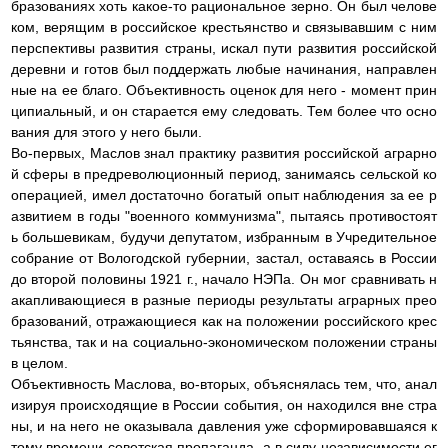
бразованиях хоть какое-то рациональное зерно. Он был челове
ком, верящим в российское крестьянство и связывавшим с ним
перспективы развития страны, искал пути развития российской
деревни и готов был поддержать любые начинания, направлен
ные на ее благо. Объективность оценок для него - момент прин
ципиальный, и он старается ему следовать. Тем более что осно
вания для этого у него были.
Во-первых, Маслов знал практику развития российской аграрно
й сферы в предреволюционный период, занимаясь сельской ко
операцией, имел достаточно богатый опыт наблюдения за ее р
азвитием в годы "военного коммунизма", пытаясь противостоят
ь большевикам, будучи депутатом, избранным в Учредительное
собрание от Вологодской губернии, застал, оставаясь в России
до второй половины 1921 г., начало НЭПа. Он мог сравнивать н
акапливающиеся в разные периоды результаты аграрных прео
бразований, отражающиеся как на положении российского крес
тьянства, так и на социально-экономическом положении страны
в целом.
Объективность Маслова, во-вторых, объяснялась тем, что, анал
изируя происходящие в России события, он находился вне стра
ны, и на него не оказывала давления уже сформировавшаяся к
тому времени советская пропаганда, а в силу независимости ег