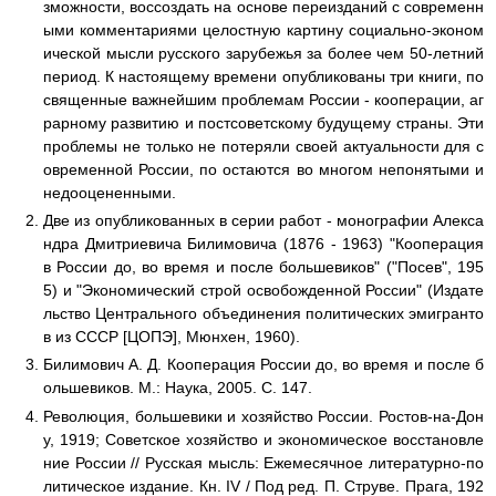
зможности, воссоздать на основе переизданий с современн
ыми комментариями целостную картину социально-эконом
ической мысли русского зарубежья за более чем 50-летний
период. К настоящему времени опубликованы три книги, по
священные важнейшим проблемам России - кооперации, аг
рарному развитию и постсоветскому будущему страны. Эти
проблемы не только не потеряли своей актуальности для с
овременной России, по остаются во многом непонятыми и
недооцененными.
Две из опубликованных в серии работ - монографии Алекса
ндра Дмитриевича Билимовича (1876 - 1963) "Кооперация
в России до, во время и после большевиков" ("Посев", 195
5) и "Экономический строй освобожденной России" (Издате
льство Центрального объединения политических эмигранто
в из СССР [ЦОПЭ], Мюнхен, 1960).
Билимович А. Д. Кооперация России до, во время и после б
ольшевиков. М.: Наука, 2005. С. 147.
Революция, большевики и хозяйство России. Ростов-на-Дон
у, 1919; Советское хозяйство и экономическое восстановле
ние России // Русская мысль: Ежемесячное литературно-по
литическое издание. Кн. IV / Под ред. П. Струве. Прага, 192