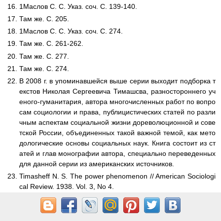
1Маслов С. С. Указ. соч. С. 139-140.
Там же. С. 205.
1Маслов С. С. Указ. соч. С. 274.
Там же. С. 261-262.
Там же. С. 277.
Там же. С. 274.
В 2008 г. в упоминавшейся выше серии выходит подборка т
екстов Николая Сергеевича Тимашсва, разностороннего уч
еного-гуманитария, автора многочисленных работ по вопро
сам социологии и права, публицистических статей по разли
чным аспектам социальной жизни дореволюционной и сове
тской России, объединенных такой важной темой, как мето
дологические основы социальных наук. Книга состоит из ст
атей и глав монографии автора, специально переведенных
для данной серии из американских источников.
Timasheff N. S. The power phenomenon // American Sociologi
cal Review. 1938. Vol. 3, No 4.
Timasheff N. S. Sociological theory. Its nature and growth. Ch.
11: The decline of evolutionism and the rise of neo-positivism;
Ch. 15: Nco-positivism. New York: Random House, 1955.