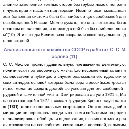
анению замеченных темных сторон без грубых ломок, попрани
я чужих прав и насилия над людьми. Именно такая смешанная
хозяйственная система была бы наиболее целесообразной для
освобожденной России. Можно думать, что она... ответила бы ж
еланиям ее населения, и переход к ней был бы наиболее легки
м"(10). Эти выводы Билимовича сохранили свою актуальность д
о наших дней.
Анализ сельского хозяйства СССР в работах С. С. М
аслова (11)
С. С. Маслов прожил удивительную, чрезвычайно деятельную,
политически противоречивую жизнь. Его несомненный талант и
сследователя и публициста служил реализации его идеологиче
ских взглядов, основой которых была вера в российское крестья
нство, желание создать достойные условия для его свободной т
рудовой и зажиточной жизни. Эмигрировав в августе 1921 г., Ма
слов за границей в 1927 г. создал Трудовую Крестьянскую парти
ю (ТКП), став ее генеральным секретарем. Он с первых дней э
миграции не переставал следить за всеми событиями на родин
е, анализировал, обобщал и оценивал их, в своих статьях и реч
ах откликался на все события, связанные с деревней, сельским