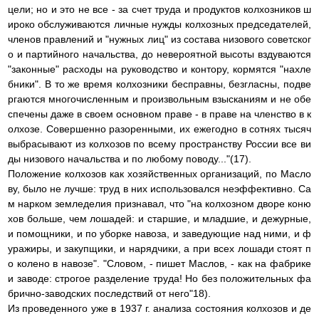
цели; но и это не все - за счет труда и продуктов колхозников ш
ироко обслуживаются личные нужды колхозных председателей,
членов правлений и "нужных лиц" из состава низового советског
о и партийного начальства, до невероятной высоты вздуваются
"законные" расходы на руководство и контору, кормятся "нахле
бники". В то же время колхозники бесправны, безгласны, подве
ргаются многочисленным и произвольным взысканиям и не обе
спечены даже в своем основном праве - в праве на членство в к
олхозе. Совершенно разоренными, их ежегодно в сотнях тысяч
выбрасывают из колхозов по всему пространству России все ви
ды низового начальства и по любому поводу..."(17).
Положение колхозов как хозяйственных организаций, по Масло
ву, было не лучше: труд в них использовался неэффективно. Са
м нарком земледелия признавал, что "на колхозном дворе коню
хов больше, чем лошадей: и старшие, и младшие, и дежурные,
и помощники, и по уборке навоза, и заведующие над ними, и ф
уражиры, и закупщики, и нарядчики, а при всех лошади стоят п
о колено в навозе". "Словом, - пишет Маслов, - как на фабрике
и заводе: строгое разделение труда! Но без положительных фа
брично-заводских последствий от него"18).
Из проведенного уже в 1937 г. анализа состояния колхозов и де