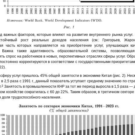
д важных факторов, которые влияют на развитие внутреннего рынка услуг.
стойчивый рост реальных доходов населения (см.: Григорьев, Жарон
ая часть которых направляется на приобретение услуг, улучшающих ка
. Важна также адаптивность образовательной системы, позволяющая
ять спрос на работников в новых, перспективных отраслях сферы услуг. Об
остоянно корректируются в соответствии с государственными приоритетами 
22).
а сферу услуг пришлось 45% общей занятости в экономике Китая (рис. 2). Нес
 в 2,5 раза с 1991 г., данный показатель уступает среднему значению по с
2
.
Занятость в промышленности КНР за тот же период выросла в 1,5 раза — 
ьском хозяйстве сократилась с 60 до 22%. Таким образом, в третичном секторе
 доля трудоспособного населения.