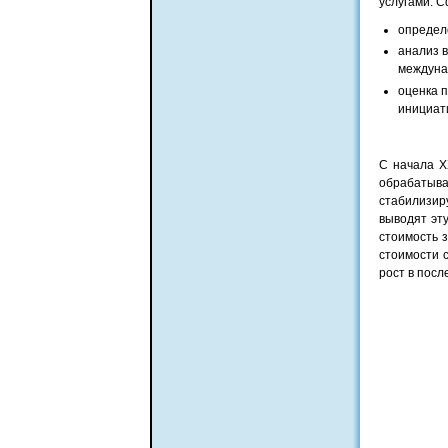
услугами. 
определ
анализ 
междуна
оценка 
инициат
С начала X
обрабатыв
стабилизир
выводят эту
стоимость з
стоимости 
рост в посл