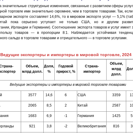
 значительные структурные изменения, связанные с развитием сферы услуг,
ой торговле ими значительно скромнее, чем в торговле товарами. Так, если
арном экспорте составляет 14,6%, то в мировом экспорте услуг — 5,1% (табл
итай пока серьезно уступает не только США, но и другим разви
тании, Ирландии и Германии). Соотношение экспорта товаров и услуг имеет
 пользу товаров — в пропорции 8:1. Наблюдается устойчивая тенден
ого сальдо в торговле товарами и отрицательного — в торговле услугами.
Ведущие экспортеры и импортеры в мировой торговле, 2024 
Объем,
Страна-
Объем,
Доля,
Годовой
Страна-
млрд
До
кспортер
млрд долл.
%
прирост, %
импортер
долл.
Ведущие экспортеры и импортеры в мировой торговле товарами
ай
3577
14,6
6
США
3359
1
А
2065
8,5
2
Китай
2587
1
мания
1683
6,9
-1
Германия
1425
5
ерланды
921
3,8
-2
Великобритания
816
3