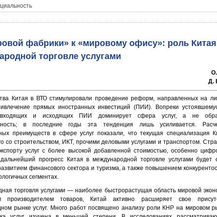
циальность
ровой фабрики» к «мировому офису»: роль Китая
ародной торговле услугами
О
Д.
тва Китая в ВТО стимулировали проведение реформ, направленных на л
ивлечение прямых иностранных инвестиций (ПИИ). Вопреки устоявшему
 входящих и исходящих ПИИ доминирует сфера услуг, а не обр
ность; в последние годы эта тенденция лишь усиливается. Расч
ных преимуществ в сфере услуг показали, что текущая специализация К
го со строительством, ИКТ, прочими деловыми услугами и транспортом. Стр
экспорту услуг с более высокой добавленной стоимостью, особенно цифр
 дальнейший прогресс Китая в международной торговле услугами будет 
азвитием финансового сектора и туризма, а также повышением конкуренто
ологичных сегментах.
ная торговля услугами — наиболее быстрорастущая область мировой эконо
м производителем товаров, Китай активно расширяет свое прису
ном рынке услуг. Много работ посвящено анализу роли КНР на мировом ры
ика услуг изучена в меньшей степени. В исследованиях рассматрива