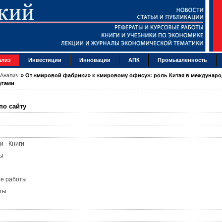
ализ
Инвестиции
Инновации
АПК
Промышленность
Анализ
»
От «мировой фабрики» к «мировому офису»: роль Китая в междунар
угами
по сайту
и - Книги
ы
ые работы
ты