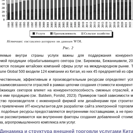
ляемые внутри страны услуги важны для поддержания конкуренто
емой продукции обрабатывающего сектора (см.: Бирюкова, Бежанишвили, 20
ются позиции китайских компаний сферы услуг на международном рынке. Так
tune Global 500 входили 124 компании из Китая, из них 45 предприятий из сф
ачественным, эффективным и производительным ресурсам определяет усп
взаимосвязанности отраслей в рамках цепочки создания стоимости конкурен
бжающих секторов влияет на конкурентоспособность смежных отраслей, 
 ими продукцию (см.: Baldwin, Forslid, 2023). Примером такой зависимости 
ство производителя с инженерной фирмой или дизайнерами при строител
 привлечение ИТ-консультантов для разработки сайта электронной торговли (см
да подобные ресурсы предоставляются внутренними поставщиками, а не при
они рассматриваются как внутренние факторы создания добавленной стоим
а, агропромышленного комплекса или услуг.
Динамика и структура внешней торговли услугами Кит