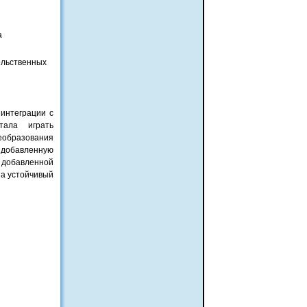
а
ельственных
 интеграции с
тала играть
еобразования
в добавленную
в добавленной
на устойчивый