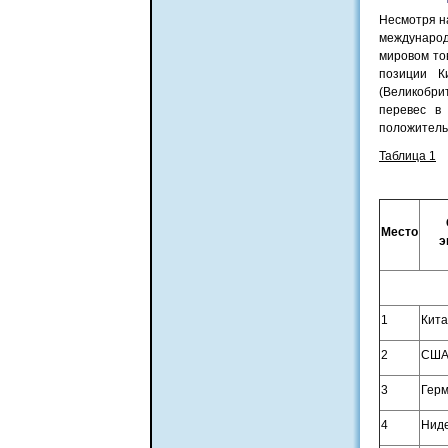
Несмотря на
международн
мировом тов
позиции К
(Великобри
перевес в
положительн
Таблица 1
Место
э
1
Кит
2
СШ
3
Гер
4
Нид