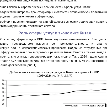
Сформулированы следующие исследовательские задачи:
ение ключевых характеристик и особенностей сферы услуг Китая;
воздействия цифровой трансформации и открытой экономической политики н
родные торговые потоки в сфере услуг;
проблем и перспектив развития данной сферы в условиях реализации правит
ив по модернизации третичного сектора.
Роль сферы услуг в экономике Китая
XI в. вклад сферы услуг в ВВП Китая неуклонно увеличивается. Благодаря
ающим производством выросла ее производительность, и она с
ующую роль в макроэкономических процессах. Подобные структурные пр
 сферу на первый план в стратегии развития Китая. Вместе с тем ее вклад 
начительно уступает среднемировым показателям. Так, в 2024 г. доля услуг 
стран ОЭСР превышала 70%, а в Китае она достигла лишь 56,7%, несмотря 
едние десятилетия (рис. 1).