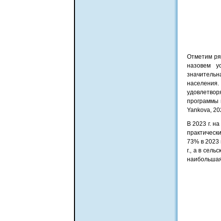
Отметим ря
назовем у
значительн
населения
удовлетвор
программы п
Yankova, 20
В 2023 г. н
практически
73% в 2023 г
г., а в сел
наибольшая