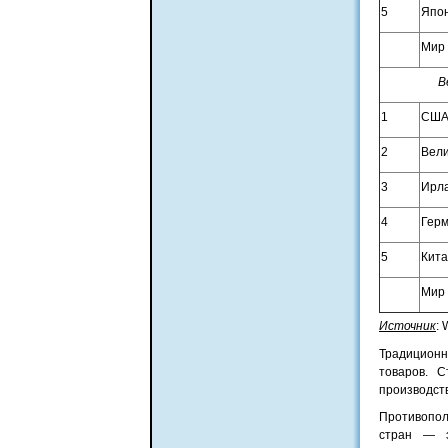
5
Япо
Мир
В
1
СШ
2
Вел
3
Ирл
4
Гер
5
Кит
Мир
Источник
: 
Традиционн
товаров. 
производст
Противопол
стран — э