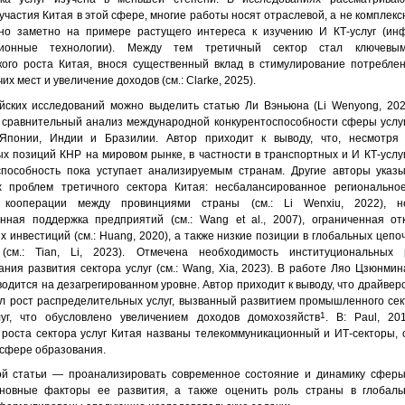
частия Китая в этой сфере, многие работы носят отраслевой, а не комплекс
но заметно на примере растущего интереса к изучению И КТ-услуг (ин
ционные технологии). Между тем третичный сектор стал ключевы
кого роста Китая, внося существенный вклад в стимулирование потреблен
их мест и увеличение доходов (см.: Clarke, 2025).
йских исследований можно выделить статью Ли Вэньюна (Li Wenyong, 2024
 сравнительный анализ международной конкурентоспособности сферы услуг
 Японии, Индии и Бразилии. Автор приходит к выводу, что, несмотря
ых позиций КНР на мировом рынке, в частности в транспортных и И КТ-услу
способность пока уступает анализируемым странам. Другие авторы указ
х проблем третичного сектора Китая: несбалансированное регионально
е кооперации между провинциями страны (см.: Li Wenxiu, 2022), н
енная поддержка предприятий (см.: Wang et al., 2007), ограниченная от
 инвестиций (см.: Huang, 2020), а также низкие позиции в глобальных цепо
 (см.: Tian, Li, 2023). Отмечена необходимость институциональны
ния развития сектора услуг (см.: Wang, Xia, 2023). В работе Ляо Цзюнмина
одится на дезагрегированном уровне. Автор приходит к выводу, что драйвер
ал рост распределительных услуг, вызванный развитием промышленного сек
1
уг, что обусловлено увеличением доходов домохозяйств
. В: Paul, 20
 роста сектора услуг Китая названы телекоммуникационный и ИТ-секторы,
 сфере образования.
й статьи — проанализировать современное состояние и динамику сферы 
новные факторы ее развития, а также оценить роль страны в глобаль