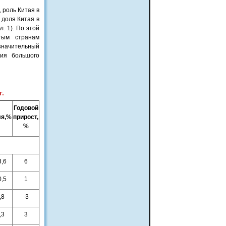
 роль Китая в
 доля Китая в
. 1). По этой
тым странам
 значительный
ция большого
г.
Годовой
ля,%
прирост,
%
3,6
6
0,5
1
,8
-3
,3
3