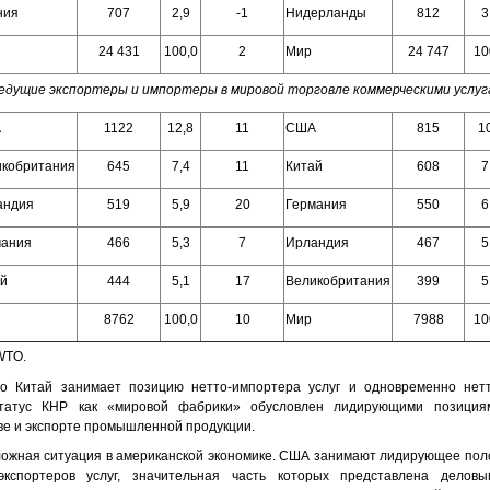
ния
707
2,9
-1
Нидерланды
812
3
24 431
100,0
2
Мир
24 747
10
едущие экспортеры и импортеры в мировой торговле коммерческими услуг
А
1122
12,8
11
США
815
1
икобритания
645
7,4
11
Китай
608
7
андия
519
5,9
20
Германия
550
6
мания
466
5,3
7
Ирландия
467
5
ай
444
5,1
17
Великобритания
399
5
8762
100,0
10
Мир
7988
10
WTO.
о Китай занимает позицию нетто-импортера услуг и одновременно нетт
Статус КНР как «мировой фабрики» обусловлен лидирующими позиция
ве и экспорте промышленной продукции.
ожная ситуация в американской экономике. США занимают лидирующее пол
кспортеров услуг, значительная часть которых представлена деловы