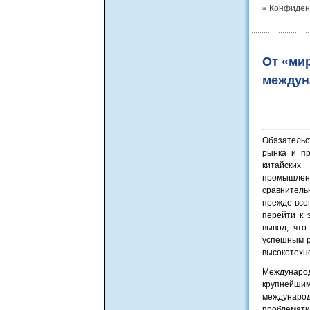
Конфиден
От «ми
междун
Обязательс
рынка и пр
китайских
промышлен
сравнитель
прежде все
перейти к 
вывод, что
успешным р
высокотехн
Международ
крупнейши
международ
проблемат