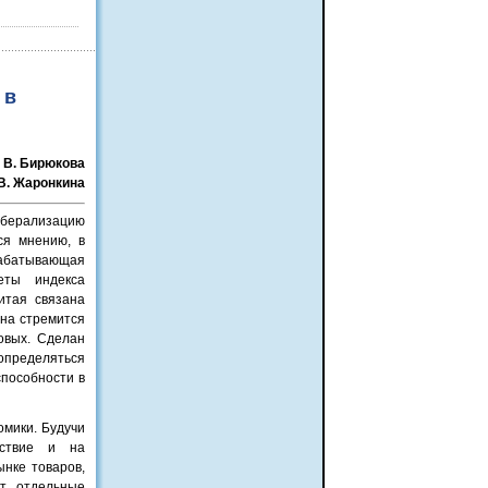
 в
. В. Бирюкова
 В. Жаронкина
иберализацию
ся мнению, в
абатывающая
еты индекса
итая связана
ана стремится
овых. Сделан
определяться
способности в
мики. Будучи
тствие и на
нке товаров,
ют отдельные