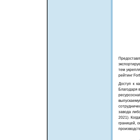
Предостав
экспортиру
тем укрепля
рейтинг For
Доступ к к
Благодаря 
ресурсосна
выпускаемую
сотрудниче
завода либо
2021). Ког
границей, 
производств