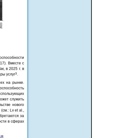
способности
17). Вместе с
, в 2025 г. в
3
еры услуг
.
ех на рынке.
тоспособность
использующих
может служить
ьстве нового
.: Lv et al.,
обретаются за
ости в сферах
ая