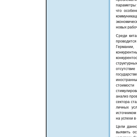
параметры у
что особен
коммуника
экономичес
новых рабоч
Среди кита
проводится
Германии,
конкурентн
конкуренто
структурны
отсутстви
государств
иностранных
стоимости
стимулирова
анализ пров
сектора ст
личных усл
источником
на успехи в
Цели данно
выявить ос