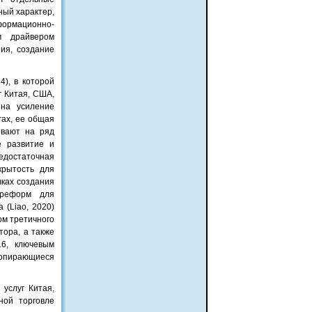
ный характер,
формационно-
м драйвером
ия, создание
), в которой
 Китая, США,
 на усиление
гах, ее общая
ывают на ряд
е развитие и
едостаточная
крытость для
чках создания
х реформ для
 (Liao, 2020)
ом третичного
тора, а также
16, ключевым
 опирающиеся
услуг Китая,
ной торговле