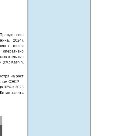
 Прежде всего
кина, 2024),
чество жизни
 оперативно
разовательные
(см.: Kashin,
мотря на рост
транам ОЭСР —
до 32% в 2023
 Китая занята