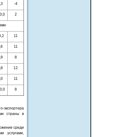
,3
-4
0,0
2
ами
0,2
11
,6
11
,9
8
,8
12
,0
11
0,0
8
о-экспортера
ми страны в
ожение среди
ми услугами,