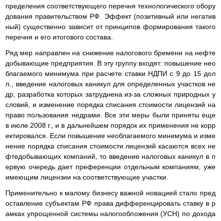
пределения соответствующего перечня технологического обору
дования правительством РФ. Эффект (позитивный или негатив
ный) существенно зависит от принципов формирования такого
перечня и его итогового состава.
Ряд мер направлен на снижение налогового бремени на нефте
добывающие предприятия. В эту группу входят: повышение нео
благаемого минимума при расчете ставки НДПИ с 9 до 15 дол
л., введение налоговых каникул для определенных участков не
др, разработка которых затруднена из-за сложных природных у
словий, и изменение порядка списания стоимости лицензий на
право пользования недрами. Все эти меры были приняты еще
в июле 2008 г., и в дальнейшем порядок их применения не корр
ектировался. Если повышение необлагаемого минимума и изме
нение порядка списания стоимости лицензий касаются всех не
фтедобывающих компаний, то введение налоговых каникул в п
ервую очередь дает преференции отдельным компаниям, уже
имеющим лицензии на соответствующие участки.
Применительно к малому бизнесу важной новацией стало пред
оставление субъектам РФ права дифференцировать ставку в р
амках упрощенной системы налогообложения (УСН) по дохода