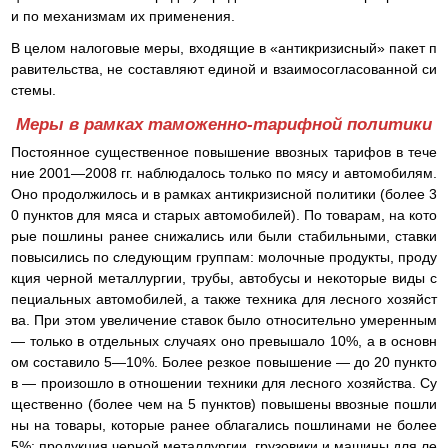
и по механизмам их применения.
В целом налоговые меры, входящие в «антикризисный» пакет п
равительства, не составляют единой и взаимосогласованной си
стемы.
Меры в рамках таможенно-тарифной политики
Постоянное существенное повышение ввозных тарифов в тече
ние 2001—2008 гг. наблюдалось только по мясу и автомобилям.
Оно продолжилось и в рамках антикризисной политики (более 3
0 пунктов для мяса и старых автомобилей). По товарам, на кото
рые пошлины ранее снижались или были стабильными, ставки
повысились по следующим группам: молочные продукты, проду
кция черной металлургии, трубы, автобусы и некоторые виды с
пециальных автомобилей, а также техника для лесного хозяйст
ва. При этом увеличение ставок было относительно умеренным
— только в отдельных случаях оно превышало 10%, а в основн
ом составило 5—10%. Более резкое повышение — до 20 пункто
в — произошло в отношении техники для лесного хозяйства. Су
щественно (более чем на 5 пунктов) повышены ввозные пошли
ны на товары, которые ранее облагались пошлинами не более
5%: продукция черной металлургии, грузовики и машины для ле