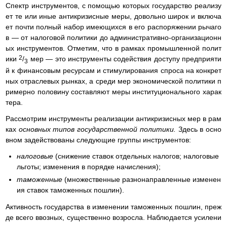
Спектр инструментов, с помощью которых государство реализу
ет те или иные антикризисные меры, довольно широк и включа
ет почти полный набор имеющихся в его распоряжении рычаго
в — от налоговой политики до административно-организационн
ых инструментов. Отметим, что в рамках промышленной полит
2
ики
/
мер — это инструменты содействия доступу предприяти
3
й к финансовым ресурсам и стимулирования спроса на конкрет
ных отраслевых рынках, а среди мер экономической политики п
римерно половину составляют меры институционального харак
тера.
Рассмотрим инструменты реализации антикризисных мер в рам
ках
основных типов государственной политики.
Здесь в осно
вном задействованы следующие группы инструментов:
налоговые
(снижение ставок отдельных налогов; налоговые
льготы; изменения в порядке начисления);
таможенные
(множественные разнонаправленные изменен
ия ставок таможенных пошлин).
Активность государства в изменении таможенных пошлин, преж
де всего ввозных, существенно возросла. Наблюдается усилени