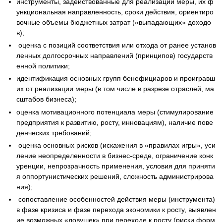
инструменты, задействованные для реализации меры, их ф
ункциональная направленность, сроки действия, ориентиро
вочные объемы бюджетных затрат («выпадающих» доходо
в);
оценка с позиций соответствия или отхода от ранее установ
ленных долгосрочных направлений (принципов) государств
енной политики;
идентификация основных групп бенефициаров и проигравш
их от реализации меры (в том числе в разрезе отраслей, ма
сштабов бизнеса);
оценка мотивационного потенциала меры (стимулирование
предприятия к развитию, росту, инновациям), наличие пове
денческих требований;
оценка основных рисков (искажения в «правилах игры», уси
ление неопределенности в бизнес-среде, ограничение конк
уренции, непрозрачность применения, условия для приняти
я оппортунистических решений, сложность администрирова
ния);
сопоставление особенностей действия меры (инструмента)
в фазе кризиса и фазе перехода экономики к росту, выявлен
ие возможных «ловушек» при переходе к росту (риски форм