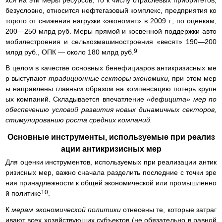
хся на эти меры ресурсов, то к числу отраслевых приоритетов,
безусловно, относится нефтегазовый комплекс, предприятия ко
торого от снижения нагрузки «экономят» в 2009 г., по оценкам,
200—250 млрд руб. Меры прямой и косвенной поддержки авто
мобилестроения и сельхозмашиностроения «весят» 190—200
9
млрд руб., ОПК — около 180 млрд руб.
В целом в качестве основных бенефициаров антикризисных ме
р выступают
традиционные секторы экономики,
при этом мер
ы направлены главным образом на компенсацию потерь крупн
ых компаний. Складывается впечатление
«дефицита» мер по
обеспечению условий развития новых динамичных секторов,
стимулированию роста средних компаний.
Основные инструменты, используемые при реализ
ации антикризисных мер
Для оценки инструментов, используемых при реализации антик
ризисных мер, важно сначала разделить последние с точки зре
ния принадлежности к общей экономической или промышленно
10
й политике
.
К
мерам экономической политики
отнесены те, которые затраг
ивают всех хозяйствующих субъектов (не обязательно в равной