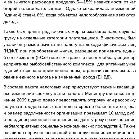
м за вычетом расходов в пределах 5—15% в зависимости от кат
егорий налогоплательщиков. Однако сохранилась неизменной
(единой) ставка 6%, когда объектом налогообложения являются
доходы.
Также был принят ряд точечных мер, снижающих налоговую на
грузку на отдельные категории плательщиков. В частности, был
увеличен размер вычета по налогу на доходы физических лиц
(НДФЛ) при приобретении жилья, разрешено применять едины
й сельхозналог (ЕСхН) малым, градо- и поселкообразующим пр
едприятиям рыбохозяйственного комплекса, для аптечных учре
ждений отсрочено применение норм, ограничивающих использ
ование единого налога на вмененный доход (ЕНВД).
В составе пакета налоговых мер присутствуют также и касающи
еся изменения сроков уплаты налогов. Министру финансов в те
чение 2009 г. дано право предоставлять отсрочку или рассрочку
по уплате федеральных налогов на срок не более пяти лет, есл
и размер задолженности организации превышает 10 млрд руб.
и ее единовременное погашение создает угрозу возникновения
неблагоприятных социально-экономических последствий. Также
расширен перечень оснований для получения инвестиционного