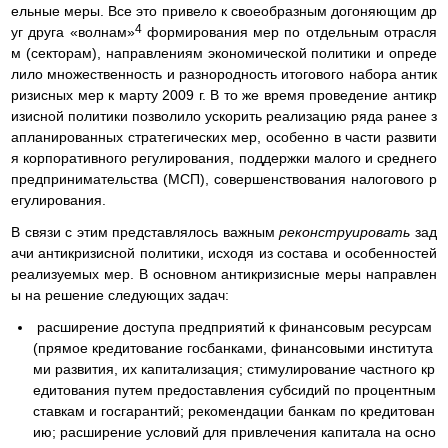
ельные меры. Все это привело к своеобразным догоняющим др
4
уг друга «волнам»
формирования мер по отдельным отрасля
м (секторам), направлениям экономической политики и опреде
лило множественность и разнородность итогового набора антик
ризисных мер к марту 2009 г. В то же время проведение антикр
изисной политики позволило ускорить реализацию ряда ранее з
апланированных стратегических мер, особенно в части развити
я корпоративного регулирования, поддержки малого и среднего
предпринимательства (МСП), совершенствования налогового р
егулирования.
В связи с этим представлялось важным
реконструировать
зад
ачи антикризисной политики, исходя из состава и особенностей
реализуемых мер. В основном антикризисные меры направлен
ы на решение следующих задач:
расширение доступа предприятий к финансовым ресурсам
(прямое кредитование госбанками, финансовыми института
ми развития, их капитализация; стимулирование частного кр
едитования путем предоставления субсидий по процентным
ставкам и госгарантий; рекомендации банкам по кредитован
ию; расширение условий для привлечения капитала на осно