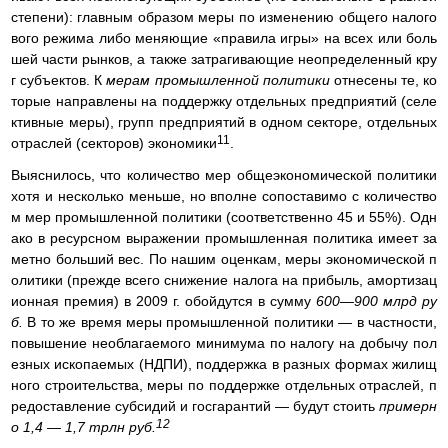
степени): главным образом меры по изменению общего налого
вого режима либо меняющие «правила игры» на всех или боль
шей части рынков, а также затрагивающие неопределенный кру
г субъектов. К
мерам промышленной политики
отнесены те, ко
торые направлены на поддержку отдельных предприятий (селе
ктивные меры), групп предприятий в одном секторе, отдельных
11
отраслей (секторов) экономики
.
Выяснилось, что количество мер общеэкономической политики
хотя и несколько меньше, но вполне сопоставимо с количество
м мер промышленной политики (соответственно 45 и 55%). Одн
ако в ресурсном выражении промышленная политика имеет за
метно больший вес. По нашим оценкам, меры экономической п
олитики (прежде всего снижение налога на прибыль, амортизац
ионная премия) в 2009 г. обойдутся в сумму
600—900 млрд ру
б.
В то же время меры промышленной политики — в частности,
повышение необлагаемого минимума по налогу на добычу пол
езных ископаемых (НДПИ), поддержка в разных формах жилищ
ного строительства, меры по поддержке отдельных отраслей, п
редоставление субсидий и госгарантий — будут стоить
примерн
12
о 1,4 — 1,7 трлн руб.