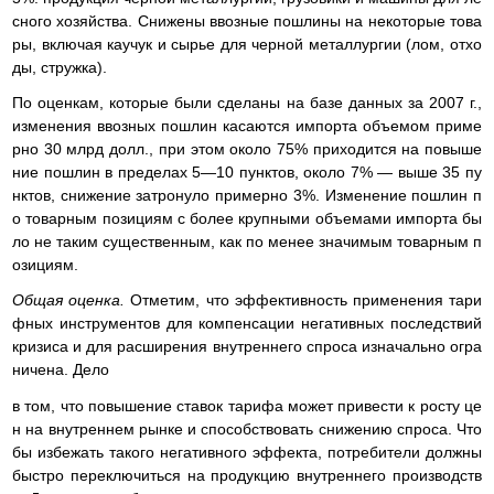
сного хозяйства. Снижены ввозные пошлины на некоторые това
ры, включая каучук и сырье для черной металлургии (лом, отхо
ды, стружка).
По оценкам, которые были сделаны на базе данных за 2007 г.,
изменения ввозных пошлин касаются импорта объемом приме
рно 30 млрд долл., при этом около 75% приходится на повыше
ние пошлин в пределах 5—10 пунктов, около 7% — выше 35 пу
нктов, снижение затронуло примерно 3%. Изменение пошлин п
о товарным позициям с более крупными объемами импорта бы
ло не таким существенным, как по менее значимым товарным п
озициям.
Общая оценка.
Отметим, что эффективность применения тари
фных инструментов для компенсации негативных последствий
кризиса и для расширения внутреннего спроса изначально огра
ничена. Дело
в том, что повышение ставок тарифа может привести к росту це
н на внутреннем рынке и способствовать снижению спроса. Что
бы избежать такого негативного эффекта, потребители должны
быстро переключиться на продукцию внутреннего производств