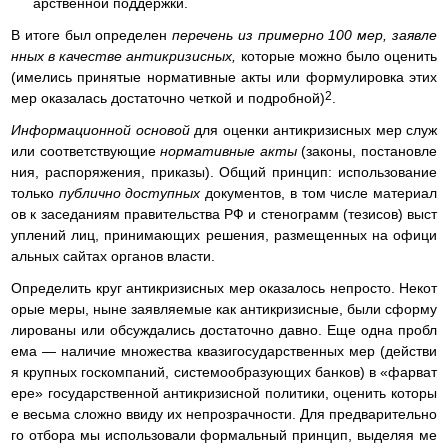
арственной поддержки.
В итоге был определен
перечень из примерно 100 мер, заявле
нных в качестве антикризисных,
которые можно было оценить
(имелись принятые нормативные акты или формулировка этих
2
мер оказалась достаточно четкой и подробной)
.
Информационной основой
для оценки антикризисных мер служ
или соответствующие
нормативные акты
(законы, постановле
ния, распоряжения, приказы). Общий принцип: использование
только
публично доступных
документов, в том числе материал
ов к заседаниям правительства РФ и стенограмм (тезисов) выст
уплений лиц, принимающих решения, размещенных на офици
альных сайтах органов власти.
Определить круг антикризисных мер оказалось непросто. Некот
орые меры, ныне заявляемые как антикризисные, были сформу
лированы или обсуждались достаточно давно. Еще одна пробл
ема — наличие множества квазигосударственных мер (действи
я крупных госкомпаний, системообразующих банков) в «фарват
ере» государственной антикризисной политики, оценить которы
е весьма сложно ввиду их непрозрачности. Для предварительно
го отбора мы использовали формальный принцип, выделяя ме