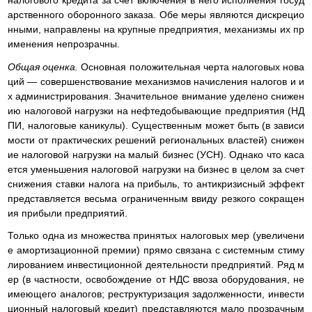
налогового кредита за счет включения в него исполнения госуд
арственного оборонного заказа. Обе меры являются дискрецио
нными, направлены на крупные предприятия, механизмы их пр
именения непрозрачны.
Общая оценка.
Основная положительная черта налоговых нова
ций — совершенствование механизмов начисления налогов и и
х администрирования. Значительное внимание уделено снижен
ию налоговой нагрузки на нефтедобывающие предприятия (НД
ПИ, налоговые каникулы). Существенным может быть (в зависи
мости от практических решений региональных властей) снижен
ие налоговой нагрузки на малый бизнес (УСН). Однако что каса
ется уменьшения налоговой нагрузки на бизнес в целом за счет
снижения ставки налога на прибыль, то антикризисный эффект
представляется весьма ограниченным ввиду резкого сокращен
ия прибыли предприятий.
Только одна из множества принятых налоговых мер (увеличени
е амортизационной премии) прямо связана с системным стиму
лированием инвестиционной деятельности предприятий. Ряд м
ер (в частности, освобождение от НДС ввоза оборудования, не
имеющего аналогов; реструктуризация задолженности, инвести
ционный налоговый кредит) представляются мало прозрачным