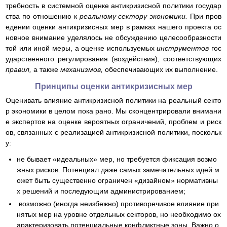
требность в системной оценке антикризисной политики государ
ства по отношению к
реальному сектору экономики.
При пров
едении оценки антикризисных мер в рамках нашего проекта ос
новное внимание уделялось не обсуждению целесообразности
той или иной меры, а оценке используемых
инструментов
гос
ударственного регулирования (воздействия), соответствующих
правил,
а также
механизмов,
обеспечивающих их выполнение.
Принципы оценки антикризисных мер
Оценивать влияние антикризисной политики на реальный секто
р экономики в целом пока рано. Мы сконцентрировали внимани
е экспертов на оценке вероятных ограничений, проблем и риск
ов, связанных с реализацией антикризисной политики, поскольк
у:
не бывает «идеальных» мер, но требуется фиксация возмо
жных рисков. Потенциал даже самых замечательных идей м
ожет быть существенно ограничен «дизайном» нормативны
х решений и последующим администрированием;
возможно (иногда неизбежно) противоречивое влияние при
нятых мер на уровне отдельных секторов, но необходимо ох
арактеризовать потенциальные конфликтные зоны. Важно о