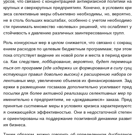
урсов, что связано с концентрацией антикризисной политики на
крупных и сверхкрупных предприятиях. Конечно, в условиях кри
зиса селективные меры объективно необходимы, но, вероятно,
не в столь больших масштабах, особенно с учетом необходимо
сти принимать множество «волевых» решений, что ослабляет у
стойчивость к давлению различных заинтересованных групп.
Роль
конкурсных
мер в целом снижается, что связано с сокращ
ением расходов по целевым бюджетным программам; при этом
пока отсутствует видение их новой роли и места в период кризи
са. Как следствие,
лоббирование, вероятно, будет перемеща
ться от программ (где издержки их формирования в силу сущ
ествующих правил довольно высоки) к расширению набора се
лективных мер,
увеличению объемов их финансирования. Зад
ержки в размещении госзаказа дополнительно усиливают пред
посылки для
более активной реализации селективных мер
пр
именительно к предприятиям, не «дождавшимся» заказа. Пред
принятые
системные
меры в условиях кризиса характеризуютс
я снижающейся эффективностью. Они в недостаточной степен
и ориентированы на поддержание позитивной динамики развит
ия бизнеса.
Таким образом, можно говорить об определенном
дисбалансе