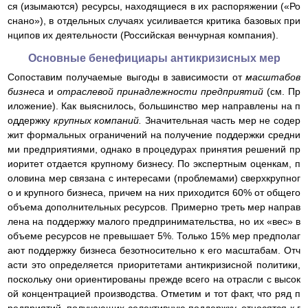
ся (изымаются) ресурсы, находящиеся в их распоряжении («Ро
снано»), в отдельных случаях усиливается критика базовых при
нципов их деятельности (Российская венчурная компания).
Основные бенефициары антикризисных мер
Сопоставим получаемые выгоды в зависимости от
масштабов
бизнеса
и
отраслевой принадлежности предприятий
(см. Пр
иложение). Как выяснилось, большинство мер направлены на п
оддержку
крупных компаний.
Значительная часть мер не содер
жит формальных ограничений на получение поддержки средни
ми предприятиями, однако в процедурах принятия решений пр
иоритет отдается крупному бизнесу. По экспертным оценкам, п
оловина мер связана с интересами (проблемами) сверхкрупног
о и крупного бизнеса, причем на них приходится 60% от общего
объема дополнительных ресурсов. Примерно треть мер направ
лена на поддержку малого предпринимательства, но их «вес» в
объеме ресурсов не превышает 5%. Только 15% мер предполаг
ают поддержку бизнеса безотносительно к его масштабам. Отч
асти это определяется приоритетами антикризисной политики,
поскольку они ориентированы прежде всего на отрасли с высок
ой концентрацией производства. Отметим и тот факт, что ряд п