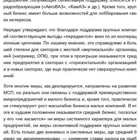
редприятий, получающих селективную поддержку, относятся к г
радообразующим («АвтоВАЗ», «КамАЗ» и др.). Кроме того, круп
ный бизнес имеет больше возможностей для лоббирования сво
их интересов.
Нередко утверждают, что благодаря поддержке крупных компан
ий соответствующие выгоды «передаются» вниз по их кооперац
ионным цепочкам. По нашему мнению, это справедливо в боль
шей степени для секторов с жесткой «вертикальной» организац
ией (например, ОПК), при этом в проигрыше оказываются сред
ние предприятия в секторах с «горизонтальной» организацией
и в новых секторах, где еще практически нет сверхкрупных комп
аний.
Хотя многие меры, как декларируется, направлены на развитие
МСП, но реально они связаны с поддержкой преимущественно
микропредприятий и малого бизнеса и, кроме того, практически
не стимулируют рост масштабов бизнеса малых компаний. В ит
оге в худшем положении оказывается средний бизнес, поскольк
у его «не касаются» ни меры системного характера для малых
предприятий, ни меры селективной поддержки крупных компан
ий. Есть только две значимых и системных меры, где средний б
изнес не дискриминирован, — снижение ставки налога на приб